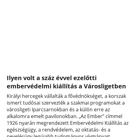
Ilyen volt a száz évvel ezelőtti
embervédelmi kiállítás a Városligetben
Királyi hercegek vállalták a fővédnökséget, a korszak
ismert tudósai szervezték a szakmai programokat a
városligeti Iparcsarnokban és a külön erre az
alkalomra emelt pavilonokban. „Az Ember” címmel
1926 nyarán megrendezett Embervédelmi Kiállítás az
egészségügy, a rendvédelem, az oktatás- és a
nevelésügy legújabb tudományos vívmányait