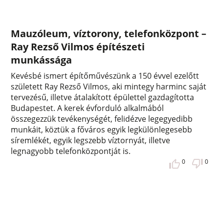
Mauzóleum, víztorony, telefonközpont –
Ray Rezső Vilmos építészeti
munkássága
Kevésbé ismert építőművészünk a 150 évvel ezelőtt
született Ray Rezső Vilmos, aki mintegy harminc saját
tervezésű, illetve átalakított épülettel gazdagította
Budapestet. A kerek évforduló alkalmából
összegezzük tevékenységét, felidézve legegyedibb
munkáit, köztük a főváros egyik legkülönlegesebb
síremlékét, egyik legszebb víztornyát, illetve
legnagyobb telefonközpontját is.
0
0