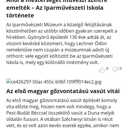
emelték – Az Iparművészeti Iskola
története
Az Iparművészeti Múzeum a közelgő felújításának
köszönhetően az utóbbi időben gyakran szerepelt a
hírekben. Gyönyörű épületét 130 éve adták át, az
viszont kevésbé közismert, hogy Lechner Ödön
remekműve nem csupán a múzeumnak adott új
otthont: vele együtt költözött be az Iparművészeti
Iskola is, mely egy különálló intézmény volt.
0
0
Az első magyar gőzvontatású vasút vitái
Az első magyar gőzvontatású vasút építését komoly
vita előzte meg, hiszen nem volt mindegy, hogy a
Pest-Budát Béccsel összekötő vasút a Duna melyik
oldalán fusson. A vitában Széchenyi István is részt
vett, és ez volt azon kevés esetek egyike, amikor nem