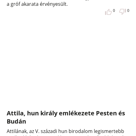
a gróf akarata érvényesült.
0
0
Attila, hun király emlékezete Pesten és
Budán
Attilának, az V. századi hun birodalom legismertebb