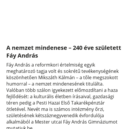
A nemzet mindenese – 240 éve született
Fáy András
Fáy András a reformkori értelmiség egyik
meghatározó tagja volt és sokrétű tevékenységének
köszönhetően Mikszáth Kálmán – a tőle megszokott
humorral – a nemzet mindenesének titulálta.
Valóban több szálon igyekezett előmozdítani a haza
fejlődését: a kulturális életben írásaival, gazdasági
téren pedig a Pesti Hazai Első Takarékpénztár
ötletével. Nevét ma is számos intézmény őrzi,
születésének kétszáznegyvenedik évfordulója
alkalmából a Mester utcai Fáy András Gimnáziumot
mutatjuk be.