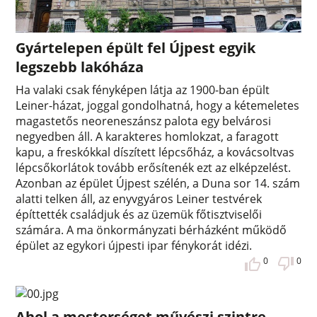
Gyártelepen épült fel Újpest egyik
legszebb lakóháza
Ha valaki csak fényképen látja az 1900-ban épült
Leiner-házat, joggal gondolhatná, hogy a kétemeletes
magastetős neoreneszánsz palota egy belvárosi
negyedben áll. A karakteres homlokzat, a faragott
kapu, a freskókkal díszített lépcsőház, a kovácsoltvas
lépcsőkorlátok tovább erősítenék ezt az elképzelést.
Azonban az épület Újpest szélén, a Duna sor 14. szám
alatti telken áll, az enyvgyáros Leiner testvérek
építtették családjuk és az üzemük főtisztviselői
számára. A ma önkormányzati bérházként működő
épület az egykori újpesti ipar fénykorát idézi.
0
0
Ahol a mesterséget művészi szintre