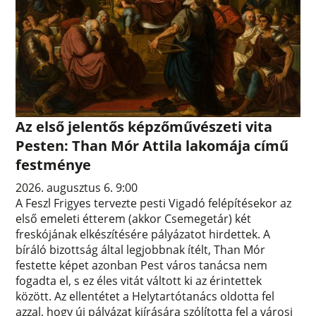
Az első jelentős képzőművészeti vita
Pesten: Than Mór Attila lakomája című
festménye
2026. augusztus 6. 9:00
A Feszl Frigyes tervezte pesti Vigadó felépítésekor az
első emeleti étterem (akkor Csemegetár) két
freskójának elkészítésére pályázatot hirdettek. A
bíráló bizottság által legjobbnak ítélt, Than Mór
festette képet azonban Pest város tanácsa nem
fogadta el, s ez éles vitát váltott ki az érintettek
között. Az ellentétet a Helytartótanács oldotta fel
azzal, hogy új pályázat kiírására szólította fel a városi