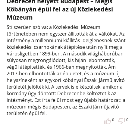
Debrecen helyett Budapest – Mégis
Kőbányán épül fel az új Közlekedési
Múzeum
Stílszerűen szólva: a Közlekedési Múzeum
történetében nem egyszer állították át a váltókat. Az
intézmény a millenniumi kiállítás ideiglenesnek szánt
közlekedési csarnokának átépítése után nyílt meg a
Városligetben 1899-ben. A második világháborúban
súlyosan megrongálódott, kis híján lebontották,
végül átépítették, és 1966-ban megnyitották. Ám
2017-ben elbontották az épületet, és a múzeum új
helyszíneként az egykori kőbányai Északi Járműjavító
területét jelölték ki. A tervek is elkészültek, amikor a
kormány úgy döntött: Debrecenbe költöztetik az
intézményt. Ezt írta felül most egy újabb határozat: a
múzeum mégis Budapesten, az Északi Járműjavító
területén épül fel.
0
0