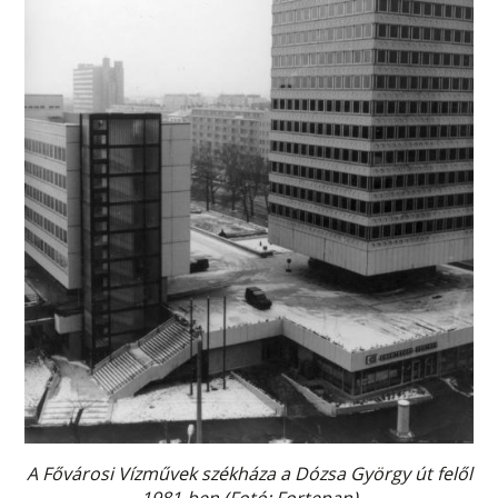
A Fővárosi Vízművek székháza a Dózsa György út felől