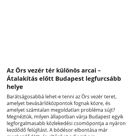
Az Örs vezér tér különös arcai –
Átalakítás előtt Budapest legfurcsább
helye
Barátságosabbá lehet-e tenni az Örs vezér teret,
amelyet bevásárlóközpontok fognak közre, és
amelyet számtalan megoldatlan probléma sújt?
Megnéztük, milyen állapotban várja Budapest egyik
legforgalmasabb közlekedési csomópontja a nyáron
kezdődő felújítást. A bódésor elbontása már