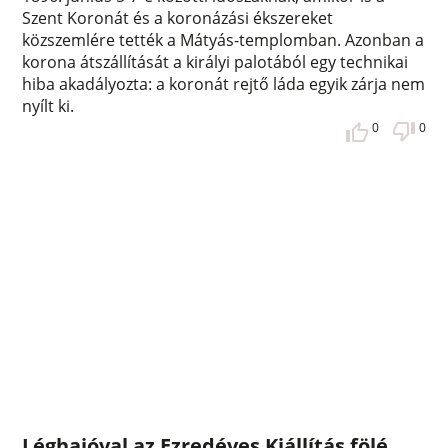
Szent Koronát és a koronázási ékszereket
közszemlére tették a Mátyás-templomban. Azonban a
korona átszállítását a királyi palotából egy technikai
hiba akadályozta: a koronát rejtő láda egyik zárja nem
nyílt ki.
0
0
Léghajóval az Ezredéves Kiállítás fölé