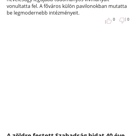
vonultatta fel. A főváros külön pavilonokban mutatta
be legmodernebb intézményeit.
0
0
A zöldre festett Szabadság hidat 40 éve