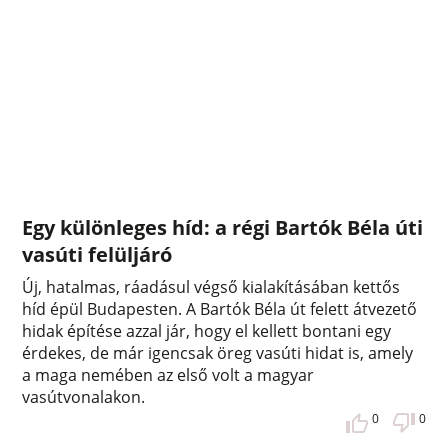
Egy különleges híd: a régi Bartók Béla úti
vasúti felüljáró
Új, hatalmas, ráadásul végső kialakításában kettős
híd épül Budapesten. A Bartók Béla út felett átvezető
hidak építése azzal jár, hogy el kellett bontani egy
érdekes, de már igencsak öreg vasúti hidat is, amely
a maga nemében az első volt a magyar
vasútvonalakon.
0
0