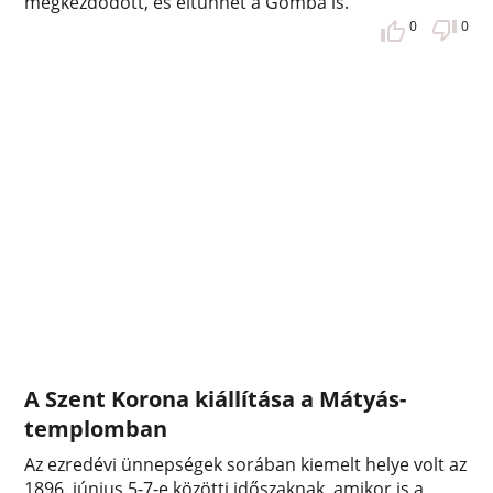
megkezdődött, és eltűnhet a Gomba is.
0
0
A Szent Korona kiállítása a Mátyás-
templomban
Az ezredévi ünnepségek sorában kiemelt helye volt az
1896. június 5-7-e közötti időszaknak, amikor is a