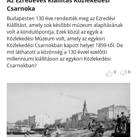
Az Ezredéves Kiállítás Közlekedési
Csarnoka
Budapesten 130 éve rendezték meg az Ezredévi
Kiállítást, amely sok későbbi múzeum alapításának
volt a kiindulópontja. Ezek közül az egyik a
Közlekedési Múzeum volt, amely az egykori
Közlekedési Csarnokban kapott helyet 1899-től. De
mit láthatott a közönség a 130 évvel ezelőtti
millenniumi kiállításon az egykori Közlekedési
Csarnokban?
0
0