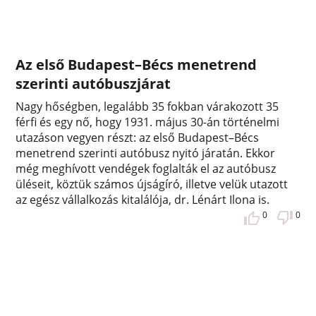
Az első Budapest–Bécs menetrend
szerinti autóbuszjárat
Nagy hőségben, legalább 35 fokban várakozott 35
férfi és egy nő, hogy 1931. május 30-án történelmi
utazáson vegyen részt: az első Budapest–Bécs
menetrend szerinti autóbusz nyitó járatán. Ekkor
még meghívott vendégek foglalták el az autóbusz
üléseit, köztük számos újságíró, illetve velük utazott
az egész vállalkozás kitalálója, dr. Lénárt Ilona is.
0
0