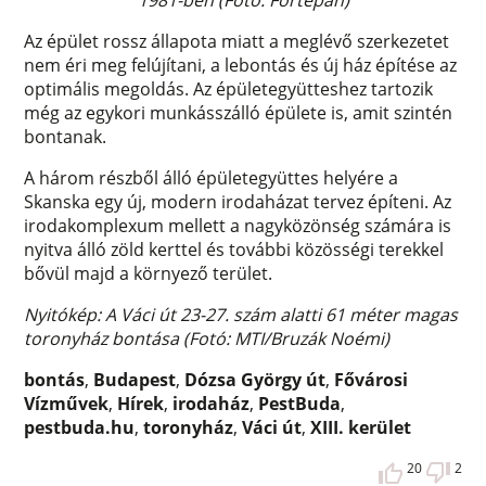
1981-ben (Fotó: Fortepan)
Az épület rossz állapota miatt a meglévő szerkezetet
nem éri meg felújítani, a lebontás és új ház építése az
optimális megoldás. Az épületegyütteshez tartozik
még az egykori munkásszálló épülete is, amit szintén
bontanak.
A három részből álló épületegyüttes helyére a
Skanska egy új, modern irodaházat tervez építeni. Az
irodakomplexum mellett a nagyközönség számára is
nyitva álló zöld kerttel és további közösségi terekkel
bővül majd a környező terület.
Nyitókép: A Váci út 23-27. szám alatti 61 méter magas
toronyház bontása (Fotó: MTI/Bruzák Noémi)
bontás
,
Budapest
,
Dózsa György út
,
Fővárosi
Vízművek
,
Hírek
,
irodaház
,
PestBuda
,
pestbuda.hu
,
toronyház
,
Váci út
,
XIII. kerület
20
2