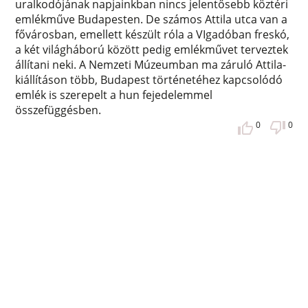
uralkodójának napjainkban nincs jelentősebb köztéri
emlékműve Budapesten. De számos Attila utca van a
fővárosban, emellett készült róla a VIgadóban freskó,
a két világháború között pedig emlékművet terveztek
állítani neki. A Nemzeti Múzeumban ma záruló Attila-
kiállításon több, Budapest történetéhez kapcsolódó
emlék is szerepelt a hun fejedelemmel
összefüggésben.
0
0