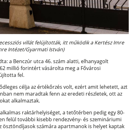
cessziós villát felújították, itt működik a Kertész Imre
Imre Intézet/Gyarmati István)
a: a Benczúr utca 46. szám alatti, elhanyagolt
762 millió forintért vásárolta meg a Fővárosi
ította fel.
eges célja az értékőrzés volt, ezért amit lehetett, azt
nban nem maradtak fenn az eredeti részletek, ott az
okat alkalmaztak.
alkalmas raktárhelyiséget, a tetőtérben pedig egy 80-
zen felül további kisebb rendezvény- és szemináriumi
 az ösztöndíjasok számára apartmanok is helyet kaptak