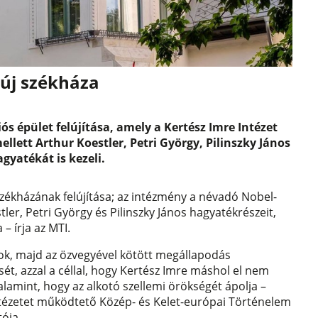
 új székháza
ós épület felújítása, amely a Kertész Imre Intézet
llett Arthur Koestler, Petri György, Pilinszky János
agyatékát is kezeli.
székházának felújítása; az intézmény a névadó Nobel-
tler, Petri György és Pilinszky János hagyatékrészeit,
– írja az MTI.
ások, majd az özvegyével kötött megállapodás
, azzal a céllal, hogy Kertész Imre máshol el nem
 valamint, hogy az alkotó szellemi örökségét ápolja –
ntézetet működtető Közép- és Kelet-európai Történelem
ója.