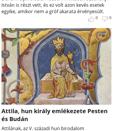
István is részt vett, és ez volt azon kevés esetek
egyike, amikor nem a gróf akarata érvényesült.
0
0
Attila, hun király emlékezete Pesten
és Budán
Attilának, az V. századi hun birodalom