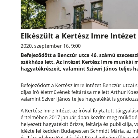
Elkészült a Kertész Imre Intézet
2020. szeptember 16. 9:00
Befejeződött a Benczúr utca 46. számú szecesszi
székháza lett. Az Intézet Kertész Imre munkái me
hagyatékrészeit, valamint Sziveri János teljes h
Befejeződött a Kertész Imre Intézet Benczúr utcai 
díjas író életművének feltárása mellett Arthur Koes
valamint Sziveri János teljes hagyatékát is gondozza 
A Kertész Imre Intézet az íróval folytatott tárgyal
értelmében 2017 januárjában kezdte meg működését
helyezett hagyatékát őrizze, feltárja és publikálja,
idézte fel kedden Budapesten Schmidt Mária, az i
és Társadalom Kutatásáért Közalapítvány főigazgat