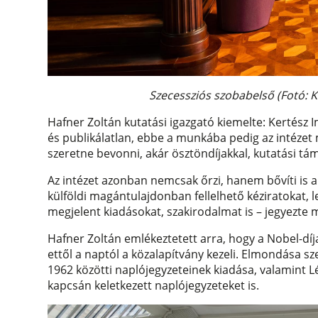
Szecessziós szobabelső (Fotó: K
Hafner Zoltán kutatási igazgató kiemelte: Kertész 
és publikálatlan, ebbe a munkába pedig az intézet
szeretne bevonni, akár ösztöndíjakkal, kutatási tá
Az intézet azonban nemcsak őrzi, hanem bővíti is a 
külföldi magántulajdonban fellelhető kéziratokat,
megjelent kiadásokat, szakirodalmat is – jegyezte 
Hafner Zoltán emlékeztetett arra, hogy a Nobel-dí
ettől a naptól a közalapítvány kezeli. Elmondása s
1962 közötti naplójegyzeteinek kiadása, valamint L
kapcsán keletkezett naplójegyzeteket is.