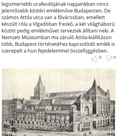
legismertebb uralkodójának napjainkban nincs
jelentősebb köztéri emlékműve Budapesten. De
számos Attila utca van a fővárosban, emellett
készült róla a VIgadóban freskó, a két világháború
között pedig emlékművet terveztek állítani neki. A
Nemzeti Múzeumban ma záruló Attila-kiállításon
több, Budapest történetéhez kapcsolódó emlék is
szerepelt a hun fejedelemmel összefüggésben.
0
0