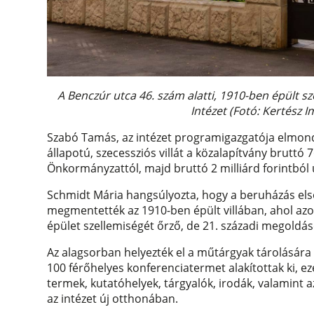
A Benczúr utca 46. szám alatti, 1910-ben épült sze
Intézet (Fotó: Kertész 
Szabó Tamás, az intézet programigazgatója elmondt
állapotú, szecessziós villát a közalapítvány bruttó 
Önkormányzattól, majd bruttó 2 milliárd forintból új
Schmidt Mária hangsúlyozta, hogy a beruházás elsődl
megmentették az 1910-ben épült villában, ahol azo
épület szellemiségét őrző, de 21. századi megoldás
Az alagsorban helyezték el a műtárgyak tárolására 
100 férőhelyes konferenciatermet alakítottak ki, e
termek, kutatóhelyek, tárgyalók, irodák, valamint
az intézet új otthonában.