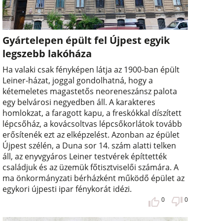
Gyártelepen épült fel Újpest egyik
legszebb lakóháza
Ha valaki csak fényképen látja az 1900-ban épült
Leiner-házat, joggal gondolhatná, hogy a
kétemeletes magastetős neoreneszánsz palota
egy belvárosi negyedben áll. A karakteres
homlokzat, a faragott kapu, a freskókkal díszített
lépcsőház, a kovácsoltvas lépcsőkorlátok tovább
erősítenék ezt az elképzelést. Azonban az épület
Újpest szélén, a Duna sor 14. szám alatti telken
áll, az enyvgyáros Leiner testvérek építtették
családjuk és az üzemük főtisztviselői számára. A
ma önkormányzati bérházként működő épület az
egykori újpesti ipar fénykorát idézi.
0
0