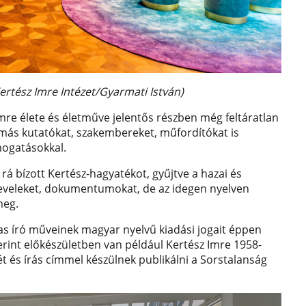
ertész Imre Intézet/Gyarmati István)
Imre élete és életműve jelentős részben még feltáratlan
 más kutatókat, szakembereket, műfordítókat is
mogatásokkal.
rá bízott Kertész-hagyatékot, gyűjtve a hazai és
 leveleket, dokumentumokat, de az idegen nyelven
meg.
jas író műveinek magyar nyelvű kiadási jogait éppen
zerint előkészületben van például Kertész Imre 1958-
ét és írás címmel készülnek publikálni a Sorstalanság