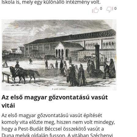
Iskola is, mely egy különálló intézmény volt.
0
0
Az első magyar gőzvontatású vasút
vitái
Az első magyar gőzvontatású vasút építését
komoly vita előzte meg, hiszen nem volt mindegy,
hogy a Pest-Budát Béccsel összekötő vasút a
Duna melyik oldalán fusson. A vitában Széchenyi