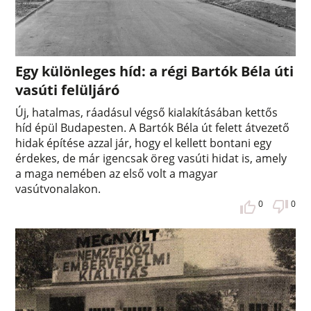
Egy különleges híd: a régi Bartók Béla úti
vasúti felüljáró
Új, hatalmas, ráadásul végső kialakításában kettős
híd épül Budapesten. A Bartók Béla út felett átvezető
hidak építése azzal jár, hogy el kellett bontani egy
érdekes, de már igencsak öreg vasúti hidat is, amely
a maga nemében az első volt a magyar
vasútvonalakon.
0
0