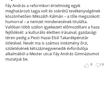
Fáy András a reformkori értelmiség egyik
meghatározó tagja volt és sokrétű tevékenységének
köszönhetően Mikszáth Kálmán – a tőle megszokott
humorral – a nemzet mindenesének titulálta.
Valóban több szálon igyekezett előmozdítani a haza
fejlődését: a kulturális életben írásaival, gazdasági
téren pedig a Pesti Hazai Első Takarékpénztár
ötletével. Nevét ma is számos intézmény őrzi,
születésének kétszáznegyvenedik évfordulója
alkalmából a Mester utcai Fáy András Gimnáziumot
mutatjuk be.
0
0