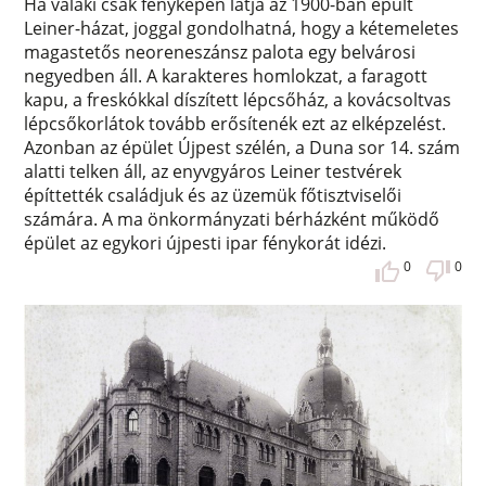
Ha valaki csak fényképen látja az 1900-ban épült
Leiner-házat, joggal gondolhatná, hogy a kétemeletes
magastetős neoreneszánsz palota egy belvárosi
negyedben áll. A karakteres homlokzat, a faragott
kapu, a freskókkal díszített lépcsőház, a kovácsoltvas
lépcsőkorlátok tovább erősítenék ezt az elképzelést.
Azonban az épület Újpest szélén, a Duna sor 14. szám
alatti telken áll, az enyvgyáros Leiner testvérek
építtették családjuk és az üzemük főtisztviselői
számára. A ma önkormányzati bérházként működő
épület az egykori újpesti ipar fénykorát idézi.
0
0