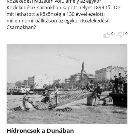
Közlekedési Múzeum volt, amely az egykori
Közlekedési Csarnokban kapott helyet 1899-től. De
mit láthatott a közönség a 130 évvel ezelőtti
millenniumi kiállításon az egykori Közlekedési
Csarnokban?
0
0
Hídroncsok a Dunában