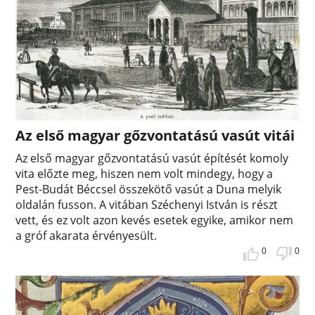
Az első magyar gőzvontatású vasút vitái
Az első magyar gőzvontatású vasút építését komoly
vita előzte meg, hiszen nem volt mindegy, hogy a
Pest-Budát Béccsel összekötő vasút a Duna melyik
oldalán fusson. A vitában Széchenyi István is részt
vett, és ez volt azon kevés esetek egyike, amikor nem
a gróf akarata érvényesült.
0
0