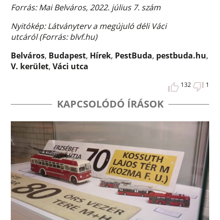
Forrás: Mai Belváros, 2022. július 7. szám
Nyitókép: Látványterv a megújuló déli Váci
utcáról
(Forrás: blvf.hu)
Belváros
,
Budapest
,
Hírek
,
PestBuda
,
pestbuda.hu
,
V. kerület
,
Váci utca
132
1
KAPCSOLÓDÓ ÍRÁSOK