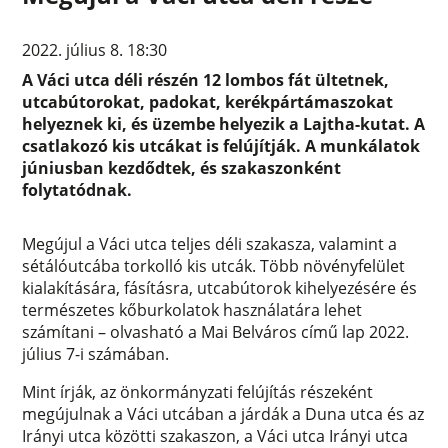
2022. július 8. 18:30
A Váci utca déli részén 12 lombos fát ültetnek,
utcabútorokat, padokat, kerékpártámaszokat
helyeznek ki, és üzembe helyezik a Lajtha-kutat. A
csatlakozó kis utcákat is felújítják. A munkálatok
júniusban kezdődtek, és szakaszonként
folytatódnak.
Megújul a Váci utca teljes déli szakasza, valamint a
sétálóutcába torkolló kis utcák. Több növényfelület
kialakítására, fásításra, utcabútorok kihelyezésére és
természetes kőburkolatok használatára lehet
számítani – olvasható a Mai Belváros című lap 2022.
július 7-i számában.
Mint írják, az önkormányzati felújítás részeként
megújulnak a Váci utcában a járdák a Duna utca és az
Irányi utca közötti szakaszon, a Váci utca Irányi utca