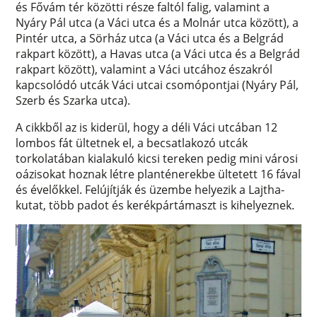
és Fővám tér közötti része faltól falig, valamint a
Nyáry Pál utca (a Váci utca és a Molnár utca között), a
Pintér utca, a Sörház utca (a Váci utca és a Belgrád
rakpart között), a Havas utca (a Váci utca és a Belgrád
rakpart között), valamint a Váci utcához északról
kapcsolódó utcák Váci utcai csomópontjai (Nyáry Pál,
Szerb és Szarka utca).
A cikkből az is kiderül, hogy a déli Váci utcában 12
lombos fát ültetnek el, a becsatlakozó utcák
torkolatában kialakuló kicsi tereken pedig mini városi
oázisokat hoznak létre planténerekbe ültetett 16 fával
és évelőkkel. Felújítják és üzembe helyezik a Lajtha-
kutat, több padot és kerékpártámaszt is kihelyeznek.