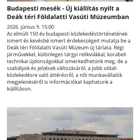
Budapesti mesék - Új kiállítás nyílt a
Deák téri Földalatti Vasúti Múzeumban
2026. június 9. 15:00
Az elmúlt 150 év budapesti közlekedéstörténetének
ismert és kevésbé ismert érdekességeit mutatja be a
Deák téri Földalatti Vasúti Múzeum új tárlata. Régi
járművekkel, különleges tárgyi relikviákkal, korabeli
technikai újdonságokkal ismerkedhetünk meg, de a
szabályok és jelzések változásáról, a jobb oldali
közlekedésre való áttérésről, a női munkavállalók
megjelenéséről is információkat kaphatunk a
kiállításon.