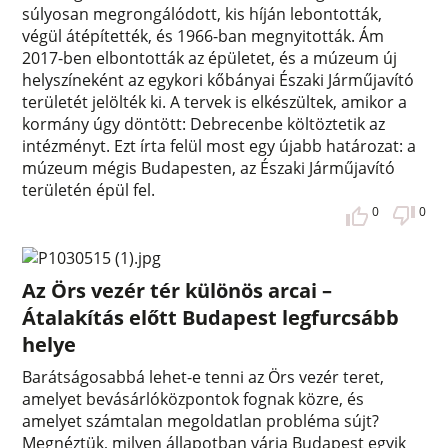
súlyosan megrongálódott, kis híján lebontották,
végül átépítették, és 1966-ban megnyitották. Ám
2017-ben elbontották az épületet, és a múzeum új
helyszíneként az egykori kőbányai Északi Járműjavító
területét jelölték ki. A tervek is elkészültek, amikor a
kormány úgy döntött: Debrecenbe költöztetik az
intézményt. Ezt írta felül most egy újabb határozat: a
múzeum mégis Budapesten, az Északi Járműjavító
területén épül fel.
0
0
Az Örs vezér tér különös arcai –
Átalakítás előtt Budapest legfurcsább
helye
Barátságosabbá lehet-e tenni az Örs vezér teret,
amelyet bevásárlóközpontok fognak közre, és
amelyet számtalan megoldatlan probléma sújt?
Megnéztük, milyen állapotban várja Budapest egyik