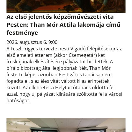
Az első jelentős képzőművészeti vita
Pesten: Than Mór Attila lakomája című
festménye
2026. augusztus 6. 9:00
A Feszl Frigyes tervezte pesti Vigadó felépítésekor az
első emeleti étterem (akkor Csemegetár) két
freskójának elkészítésére pályázatot hirdettek. A
bíráló bizottság által legjobbnak ítélt, Than Mór
festette képet azonban Pest város tanácsa nem
fogadta el, s ez éles vitát váltott ki az érintettek
között. Az ellentétet a Helytartótanács oldotta fel
azzal, hogy új pályázat kiírására szólította fel a városi
hatóságot.