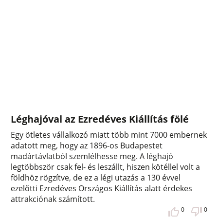
Léghajóval az Ezredéves Kiállítás fölé
Egy ötletes vállalkozó miatt több mint 7000 embernek
adatott meg, hogy az 1896-os Budapestet
madártávlatból szemlélhesse meg. A léghajó
legtöbbször csak fel- és leszállt, hiszen kötéllel volt a
földhöz rögzítve, de ez a légi utazás a 130 évvel
ezelőtti Ezredéves Országos Kiállítás alatt érdekes
attrakciónak számított.
0
0