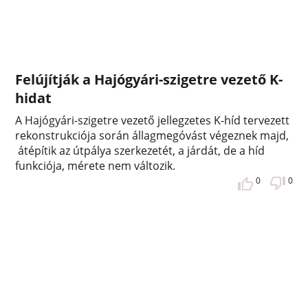
Felújítják a Hajógyári-szigetre vezető K-
hidat
A Hajógyári-szigetre vezető jellegzetes K-híd tervezett
rekonstrukciója során állagmegóvást végeznek majd,
átépítik az útpálya szerkezetét, a járdát, de a híd
funkciója, mérete nem változik.
0
0