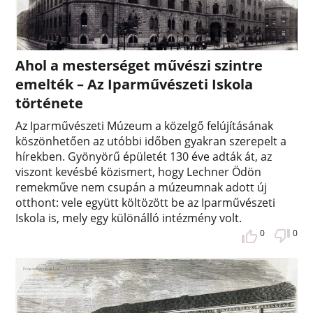
Ahol a mesterséget művészi szintre
emelték – Az Iparművészeti Iskola
története
Az Iparművészeti Múzeum a közelgő felújításának
köszönhetően az utóbbi időben gyakran szerepelt a
hírekben. Gyönyörű épületét 130 éve adták át, az
viszont kevésbé közismert, hogy Lechner Ödön
remekműve nem csupán a múzeumnak adott új
otthont: vele együtt költözött be az Iparművészeti
Iskola is, mely egy különálló intézmény volt.
0
0