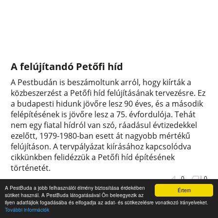
A felújítandó Petőfi híd
A Pestbudán is beszámoltunk arról, hogy kiírták a
közbeszerzést a Petőfi híd felújításának tervezésre. Ez
a budapesti hidunk jövőre lesz 90 éves, és a második
felépítésének is jövőre lesz a 75. évfordulója. Tehát
nem egy fiatal hídról van szó, ráadásul évtizedekkel
ezelőtt, 1979-1980-ban esett át nagyobb mértékű
felújításon. A tervpályázat kiírásához kapcsolódva
cikkünkben felidézzük a Petőfi híd építésének
történetét.
0
0
A PestBuda a jobb felhasználói élmény biztosítása érdekében
Értem
sütiket használ. A PestBuda látogatásával Ön beleegyezik az
ilyen adatfájlok fogadásába és elfogadja az adat- és sütikezelésre vonatkozó irányelveket.
További információk
A Fehér Ház és társai – Lipótvárosi