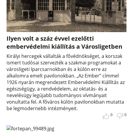
Ilyen volt a száz évvel ezelőtti
embervédelmi kiállítás a Városligetben
Királyi hercegek vállalták a fővédnökséget, a korszak
ismert tudósai szervezték a szakmai programokat a
városligeti Iparcsarnokban és a külön erre az
alkalomra emelt pavilonokban. „Az Ember” címmel
1926 nyarán megrendezett Embervédelmi Kiállítás az
egészségügy, a rendvédelem, az oktatás- és a
nevelésügy legújabb tudományos vívmányait
vonultatta fel. A főváros külön pavilonokban mutatta
be legmodernebb intézményeit.
0
0