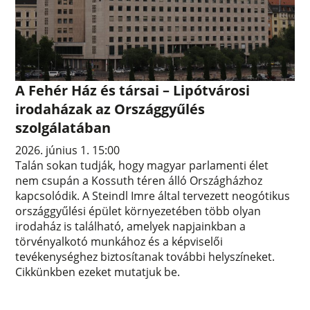
A Fehér Ház és társai – Lipótvárosi
irodaházak az Országgyűlés
szolgálatában
2026. június 1. 15:00
Talán sokan tudják, hogy magyar parlamenti élet
nem csupán a Kossuth téren álló Országházhoz
kapcsolódik. A Steindl Imre által tervezett neogótikus
országgyűlési épület környezetében több olyan
irodaház is található, amelyek napjainkban a
törvényalkotó munkához és a képviselői
tevékenységhez biztosítanak további helyszíneket.
Cikkünkben ezeket mutatjuk be.