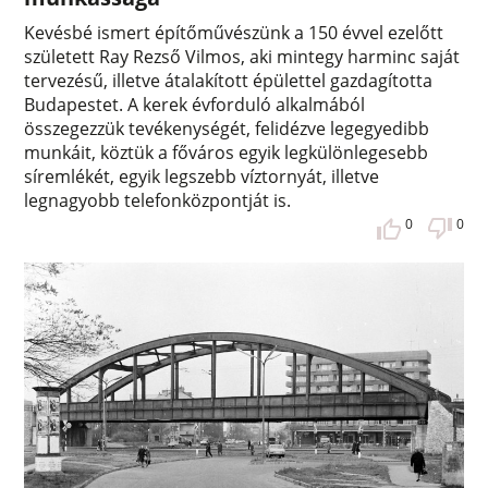
Kevésbé ismert építőművészünk a 150 évvel ezelőtt
született Ray Rezső Vilmos, aki mintegy harminc saját
tervezésű, illetve átalakított épülettel gazdagította
Budapestet. A kerek évforduló alkalmából
összegezzük tevékenységét, felidézve legegyedibb
munkáit, köztük a főváros egyik legkülönlegesebb
síremlékét, egyik legszebb víztornyát, illetve
legnagyobb telefonközpontját is.
0
0