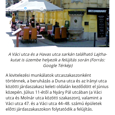
A Váci utca és a Havas utca sarkán található Lajtha-
kutat is üzembe helyezik a felújítás során (Forrás:
Google Térkép)
A kivitelezési munkálatok utcaszakaszonként
történnek, a beruházás a Duna utca és az Irányi utca
közötti járdaszakasz keleti oldalán kezdődött el június
közepén. Július 11-étől a Nyáry Pál utcában (a Váci
utca és Molnár utca közötti szakaszon), valamint a
Váci utca 47. és a Váci utca 44–48. számú épületek
előtti járdaszakaszokon folytatódik a felújítás.