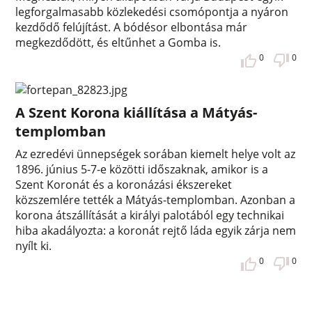
legforgalmasabb közlekedési csomópontja a nyáron
kezdődő felújítást. A bódésor elbontása már
megkezdődött, és eltűnhet a Gomba is.
0
0
A Szent Korona kiállítása a Mátyás-
templomban
Az ezredévi ünnepségek sorában kiemelt helye volt az
1896. június 5-7-e közötti időszaknak, amikor is a
Szent Koronát és a koronázási ékszereket
közszemlére tették a Mátyás-templomban. Azonban a
korona átszállítását a királyi palotából egy technikai
hiba akadályozta: a koronát rejtő láda egyik zárja nem
nyílt ki.
0
0