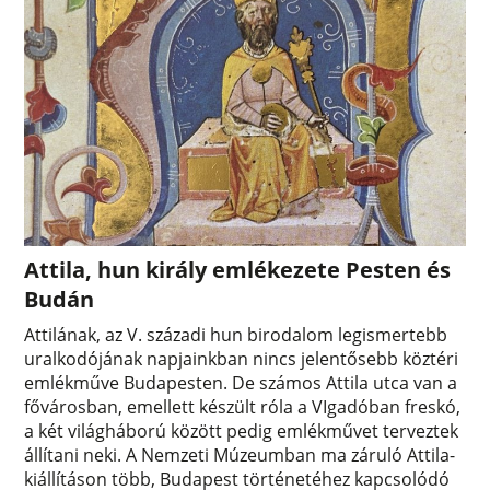
Attila, hun király emlékezete Pesten és
Budán
Attilának, az V. századi hun birodalom legismertebb
uralkodójának napjainkban nincs jelentősebb köztéri
emlékműve Budapesten. De számos Attila utca van a
fővárosban, emellett készült róla a VIgadóban freskó,
a két világháború között pedig emlékművet terveztek
állítani neki. A Nemzeti Múzeumban ma záruló Attila-
kiállításon több, Budapest történetéhez kapcsolódó