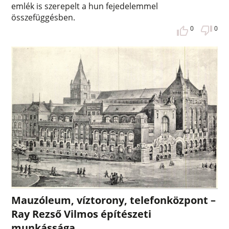
emlék is szerepelt a hun fejedelemmel
összefüggésben.
0
0
Mauzóleum, víztorony, telefonközpont –
Ray Rezső Vilmos építészeti
munkássága