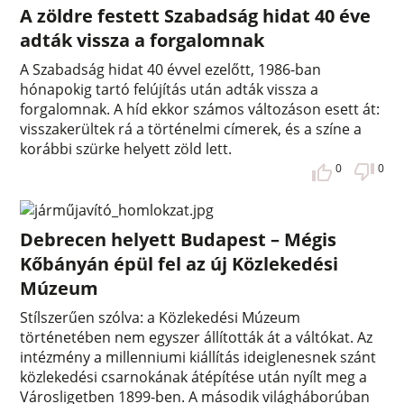
A zöldre festett Szabadság hidat 40 éve
adták vissza a forgalomnak
A Szabadság hidat 40 évvel ezelőtt, 1986-ban
hónapokig tartó felújítás után adták vissza a
forgalomnak. A híd ekkor számos változáson esett át:
visszakerültek rá a történelmi címerek, és a színe a
korábbi szürke helyett zöld lett.
0
0
Debrecen helyett Budapest – Mégis
Kőbányán épül fel az új Közlekedési
Múzeum
Stílszerűen szólva: a Közlekedési Múzeum
történetében nem egyszer állították át a váltókat. Az
intézmény a millenniumi kiállítás ideiglenesnek szánt
közlekedési csarnokának átépítése után nyílt meg a
Városligetben 1899-ben. A második világháborúban