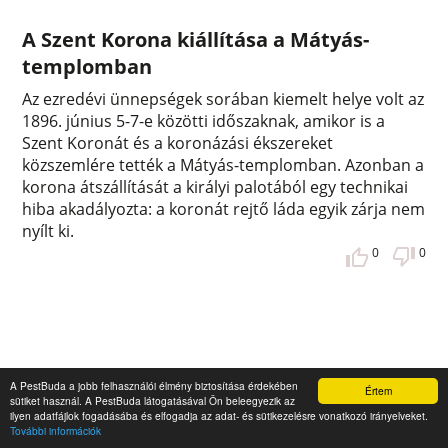
A Szent Korona kiállítása a Mátyás-
templomban
Az ezredévi ünnepségek sorában kiemelt helye volt az
1896. június 5-7-e közötti időszaknak, amikor is a
Szent Koronát és a koronázási ékszereket
közszemlére tették a Mátyás-templomban. Azonban a
korona átszállítását a királyi palotából egy technikai
hiba akadályozta: a koronát rejtő láda egyik zárja nem
nyílt ki.
0
0
A PestBuda a jobb felhasználói élmény biztosítása érdekében
Értem
sütiket használ. A PestBuda látogatásával Ön beleegyezik az
ilyen adatfájlok fogadásába és elfogadja az adat- és sütikezelésre vonatkozó irányelveket.
További információk