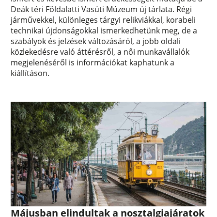
Deák téri Földalatti Vasúti Múzeum új tárlata. Régi
járművekkel, különleges tárgyi relikviákkal, korabeli
technikai újdonságokkal ismerkedhetünk meg, de a
szabályok és jelzések változásáról, a jobb oldali
közlekedésre való áttérésről, a női munkavállalók
megjelenéséről is információkat kaphatunk a
kiállításon.
Májusban elindultak a nosztalgiajáratok