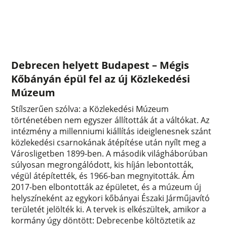
Debrecen helyett Budapest – Mégis
Kőbányán épül fel az új Közlekedési
Múzeum
Stílszerűen szólva: a Közlekedési Múzeum
történetében nem egyszer állították át a váltókat. Az
intézmény a millenniumi kiállítás ideiglenesnek szánt
közlekedési csarnokának átépítése után nyílt meg a
Városligetben 1899-ben. A második világháborúban
súlyosan megrongálódott, kis híján lebontották,
végül átépítették, és 1966-ban megnyitották. Ám
2017-ben elbontották az épületet, és a múzeum új
helyszíneként az egykori kőbányai Északi Járműjavító
területét jelölték ki. A tervek is elkészültek, amikor a
kormány úgy döntött: Debrecenbe költöztetik az