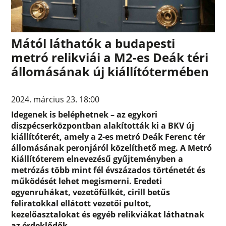
Mától láthatók a budapesti
metró relikviái a M2-es Deák téri
állomásának új kiállítótermében
2024. március 23. 18:00
Idegenek is beléphetnek – az egykori
diszpécserközpontban alakították ki a BKV új
kiállítóterét, amely a 2-es metró Deák Ferenc tér
állomásának peronjáról közelíthető meg. A Metró
Kiállítóterem elnevezésű gyűjteményben a
metrózás több mint fél évszázados történetét és
működését lehet megismerni. Eredeti
egyenruhákat, vezetőfülkét, cirill betűs
feliratokkal ellátott vezetői pultot,
kezelőasztalokat és egyéb relikviákat láthatnak
az érdeklődők.