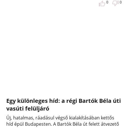
0
0
Egy különleges híd: a régi Bartók Béla úti
vasúti felüljáró
Új, hatalmas, ráadásul végső kialakításában kettős
híd épül Budapesten. A Bartók Béla út felett átvezető