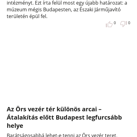
intézményt. Ezt írta felül most egy újabb határozat: a
múzeum mégis Budapesten, az Északi Járműjavító
területén épül fel.
0
0
Az Örs vezér tér különös arcai –
Átalakítás előtt Budapest legfurcsább
helye
Barátságosabbá lehet-e tenni az Örs vezér teret,