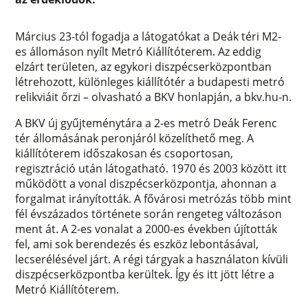
Március 23-tól fogadja a látogatókat a Deák téri M2-
es állomáson nyílt Metró Kiállítóterem. Az eddig
elzárt területen, az egykori diszpécserközpontban
létrehozott, különleges kiállítótér a budapesti metró
relikviáit őrzi – olvasható a BKV honlapján, a bkv.hu-n.
A BKV új gyűjteménytára a 2-es metró Deák Ferenc
tér állomásának peronjáról közelíthető meg. A
kiállítóterem időszakosan és csoportosan,
regisztráció után látogatható. 1970 és 2003 között itt
működött a vonal diszpécserközpontja, ahonnan a
forgalmat irányították. A fővárosi metrózás több mint
fél évszázados története során rengeteg változáson
ment át. A 2-es vonalat a 2000-es években újították
fel, ami sok berendezés és eszköz lebontásával,
lecserélésével járt. A régi tárgyak a használaton kívüli
diszpécserközpontba kerültek. Így és itt jött létre a
Metró Kiállítóterem.