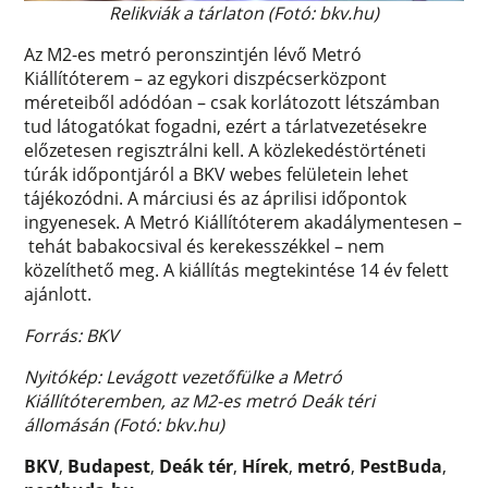
Relikviák a tárlaton (Fotó: bkv.hu)
Az M2-es metró peronszintjén lévő Metró
Kiállítóterem – az egykori diszpécserközpont
méreteiből adódóan – csak korlátozott létszámban
tud látogatókat fogadni, ezért a tárlatvezetésekre
előzetesen regisztrálni kell. A közlekedéstörténeti
túrák időpontjáról a BKV webes felületein lehet
tájékozódni. A márciusi és az áprilisi időpontok
ingyenesek. A Metró Kiállítóterem akadálymentesen –
tehát babakocsival és kerekesszékkel – nem
közelíthető meg. A kiállítás megtekintése 14 év felett
ajánlott.
Forrás: BKV
Nyitókép: Levágott vezetőfülke a Metró
Kiállítóteremben, az M2-es metró Deák téri
állomásán (Fotó: bkv.hu)
BKV
,
Budapest
,
Deák tér
,
Hírek
,
metró
,
PestBuda
,