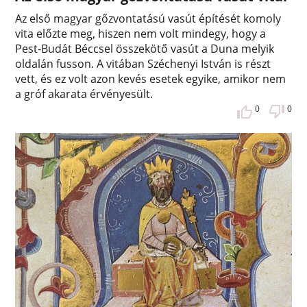
Az első magyar gőzvontatású vasút építését komoly
vita előzte meg, hiszen nem volt mindegy, hogy a
Pest-Budát Béccsel összekötő vasút a Duna melyik
oldalán fusson. A vitában Széchenyi István is részt
vett, és ez volt azon kevés esetek egyike, amikor nem
a gróf akarata érvényesült.
0
0