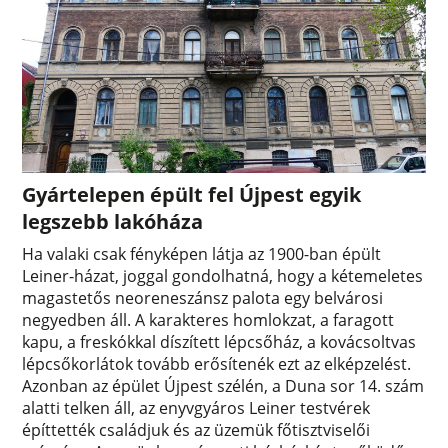
Gyártelepen épült fel Újpest egyik
legszebb lakóháza
Ha valaki csak fényképen látja az 1900-ban épült
Leiner-házat, joggal gondolhatná, hogy a kétemeletes
magastetős neoreneszánsz palota egy belvárosi
negyedben áll. A karakteres homlokzat, a faragott
kapu, a freskókkal díszített lépcsőház, a kovácsoltvas
lépcsőkorlátok tovább erősítenék ezt az elképzelést.
Azonban az épület Újpest szélén, a Duna sor 14. szám
alatti telken áll, az enyvgyáros Leiner testvérek
építtették családjuk és az üzemük főtisztviselői