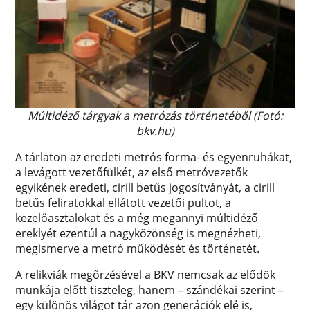
Múltidéző tárgyak a metrózás történetéből (Fotó:
bkv.hu)
A tárlaton az eredeti metrós forma- és egyenruhákat,
a levágott vezetőfülkét, az első metróvezetők
egyikének eredeti, cirill betűs jogosítványát, a cirill
betűs feliratokkal ellátott vezetői pultot, a
kezelőasztalokat és a még megannyi múltidéző
ereklyét ezentúl a nagyközönség is megnézheti,
megismerve a metró működését és történetét.
A relikviák megőrzésével a BKV nemcsak az elődök
munkája előtt tiszteleg, hanem – szándékai szerint –
egy különös világot tár azon generációk elé is,