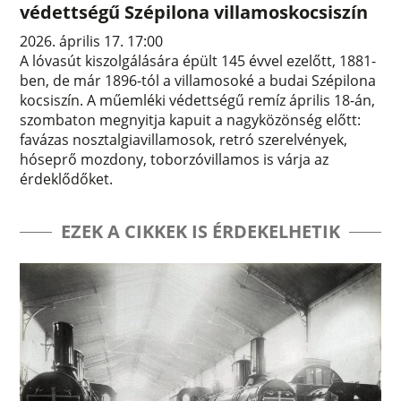
védettségű Szépilona villamoskocsiszín
2026. április 17. 17:00
A lóvasút kiszolgálására épült 145 évvel ezelőtt, 1881-
ben, de már 1896-tól a villamosoké a budai Szépilona
kocsiszín. A műemléki védettségű remíz április 18-án,
szombaton megnyitja kapuit a nagyközönség előtt:
favázas nosztalgiavillamosok, retró szerelvények,
hóseprő mozdony, toborzóvillamos is várja az
érdeklődőket.
EZEK A CIKKEK IS ÉRDEKELHETIK