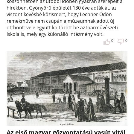
köszönhetően az utóbbi időben gyakran szerepelt a
hírekben. Gyönyörű épületét 130 éve adták át, az
viszont kevésbé közismert, hogy Lechner Ödön
remekműve nem csupán a múzeumnak adott új
otthont: vele együtt költözött be az Iparművészeti
Iskola is, mely egy különálló intézmény volt.
0
0
Az első magyar gőzvontatású vasút vitái