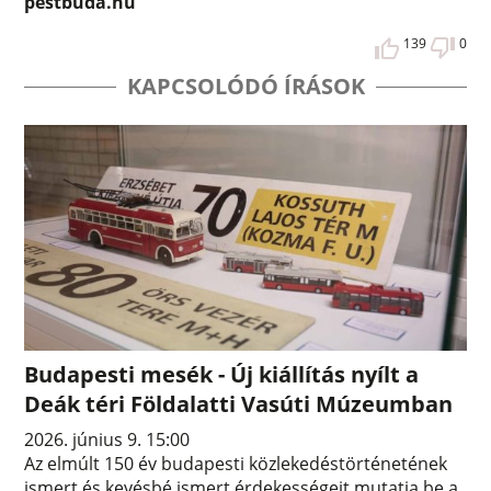
pestbuda.hu
139
0
KAPCSOLÓDÓ ÍRÁSOK
Budapesti mesék - Új kiállítás nyílt a
Deák téri Földalatti Vasúti Múzeumban
2026. június 9. 15:00
Az elmúlt 150 év budapesti közlekedéstörténetének
ismert és kevésbé ismert érdekességeit mutatja be a