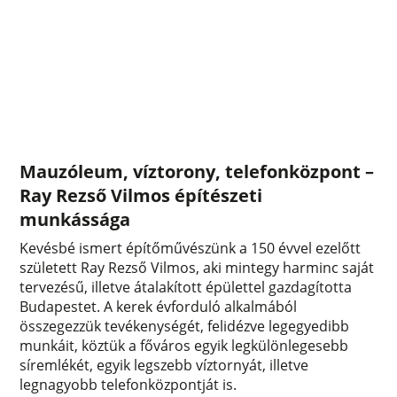
Mauzóleum, víztorony, telefonközpont –
Ray Rezső Vilmos építészeti
munkássága
Kevésbé ismert építőművészünk a 150 évvel ezelőtt
született Ray Rezső Vilmos, aki mintegy harminc saját
tervezésű, illetve átalakított épülettel gazdagította
Budapestet. A kerek évforduló alkalmából
összegezzük tevékenységét, felidézve legegyedibb
munkáit, köztük a főváros egyik legkülönlegesebb
síremlékét, egyik legszebb víztornyát, illetve
legnagyobb telefonközpontját is.