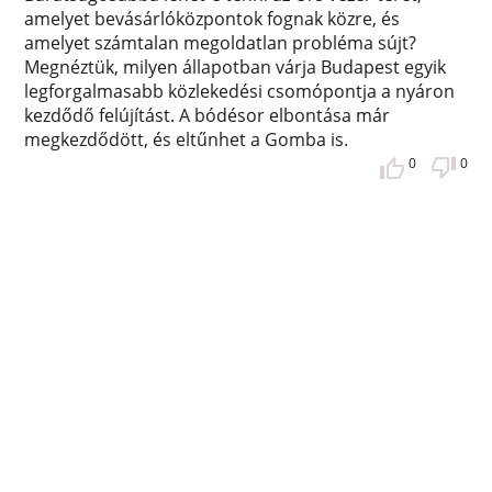
amelyet bevásárlóközpontok fognak közre, és
amelyet számtalan megoldatlan probléma sújt?
Megnéztük, milyen állapotban várja Budapest egyik
legforgalmasabb közlekedési csomópontja a nyáron
kezdődő felújítást. A bódésor elbontása már
megkezdődött, és eltűnhet a Gomba is.
0
0