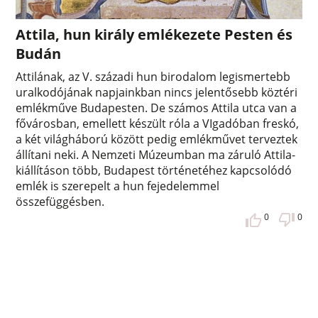
Attila, hun király emlékezete Pesten és
Budán
Attilának, az V. századi hun birodalom legismertebb
uralkodójának napjainkban nincs jelentősebb köztéri
emlékműve Budapesten. De számos Attila utca van a
fővárosban, emellett készült róla a VIgadóban freskó,
a két világháború között pedig emlékművet terveztek
állítani neki. A Nemzeti Múzeumban ma záruló Attila-
kiállításon több, Budapest történetéhez kapcsolódó
emlék is szerepelt a hun fejedelemmel
összefüggésben.
0
0