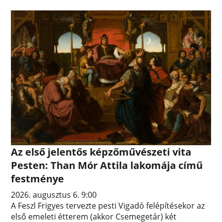
Az első jelentős képzőművészeti vita
Pesten: Than Mór Attila lakomája című
festménye
2026. augusztus 6. 9:00
A Feszl Frigyes tervezte pesti Vigadó felépítésekor az
első emeleti étterem (akkor Csemegetár) két