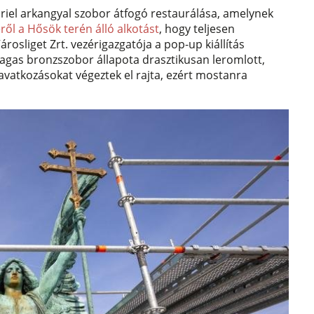
ábriel arkangyal szobor átfogó restaurálása, amelynek
ről a Hősök terén álló alkotást
, hogy teljesen
rosliget Zrt. vezérigazgatója a pop-up kiállítás
agas bronzszobor állapota drasztikusan leromlott,
eavatkozásokat végeztek el rajta, ezért mostanra