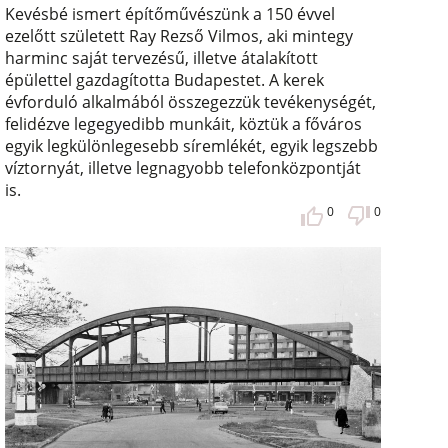
Kevésbé ismert építőművészünk a 150 évvel
ezelőtt született Ray Rezső Vilmos, aki mintegy
harminc saját tervezésű, illetve átalakított
épülettel gazdagította Budapestet. A kerek
évforduló alkalmából összegezzük tevékenységét,
felidézve legegyedibb munkáit, köztük a főváros
egyik legkülönlegesebb síremlékét, egyik legszebb
víztornyát, illetve legnagyobb telefonközpontját
is.
0
0