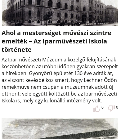
Ahol a mesterséget művészi szintre
emelték – Az Iparművészeti Iskola
története
Az Iparművészeti Múzeum a közelgő felújításának
köszönhetően az utóbbi időben gyakran szerepelt
a hírekben. Gyönyörű épületét 130 éve adták át,
az viszont kevésbé közismert, hogy Lechner Ödön
remekműve nem csupán a múzeumnak adott új
otthont: vele együtt költözött be az Iparművészeti
Iskola is, mely egy különálló intézmény volt.
0
0