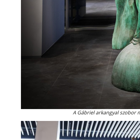
A Gábriel arkangyal szobor 