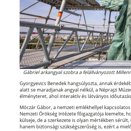
Gábriel arkangyal szobra a felállványozott Mill
Gyorgyevics Benedek hangsúlyozta, annak érdekébe
alatt se maradjanak angyal nélkül, a Néprajzi Múze
élményteret, ahol interaktív és látványos időutazá
Móczár Gábor, a nemzeti emlékhellyel kapcsolatos a
Nemzeti Örökség Intézete főigazgatója kiemelte, 
külseje, de a szerkezete is olyan mértékben sérül
hanem biztonsági szükségszerűség is, ezért a mielőb