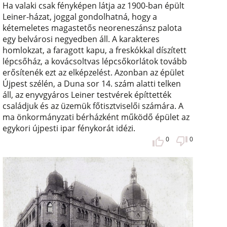
Ha valaki csak fényképen látja az 1900-ban épült
Leiner-házat, joggal gondolhatná, hogy a
kétemeletes magastetős neoreneszánsz palota
egy belvárosi negyedben áll. A karakteres
homlokzat, a faragott kapu, a freskókkal díszített
lépcsőház, a kovácsoltvas lépcsőkorlátok tovább
erősítenék ezt az elképzelést. Azonban az épület
Újpest szélén, a Duna sor 14. szám alatti telken
áll, az enyvgyáros Leiner testvérek építtették
családjuk és az üzemük főtisztviselői számára. A
ma önkormányzati bérházként működő épület az
egykori újpesti ipar fénykorát idézi.
0
0