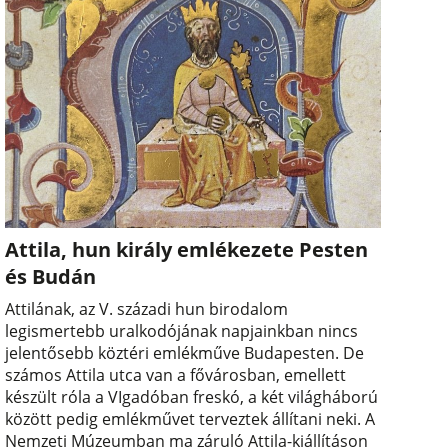
Attila, hun király emlékezete Pesten
és Budán
Attilának, az V. századi hun birodalom
legismertebb uralkodójának napjainkban nincs
jelentősebb köztéri emlékműve Budapesten. De
számos Attila utca van a fővárosban, emellett
készült róla a VIgadóban freskó, a két világháború
között pedig emlékművet terveztek állítani neki. A
Nemzeti Múzeumban ma záruló Attila-kiállításon