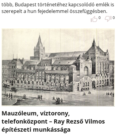
több, Budapest történetéhez kapcsolódó emlék is
szerepelt a hun fejedelemmel összefüggésben.
0
0
Mauzóleum, víztorony,
telefonközpont – Ray Rezső Vilmos
építészeti munkássága