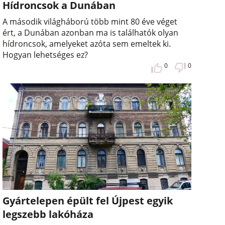
Hídroncsok a Dunában
A második világháború több mint 80 éve véget
ért, a Dunában azonban ma is találhatók olyan
hídroncsok, amelyeket azóta sem emeltek ki.
Hogyan lehetséges ez?
0
0
Gyártelepen épült fel Újpest egyik
legszebb lakóháza