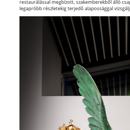
restaurálással megbízott, szakemberekből álló csa
legapróbb részletekig terjedő alapossággal vizsgálja 