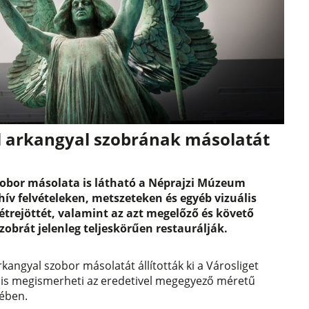
el arkangyal szobrának másolatát
szobor másolata is látható a Néprajzi Múzeum
ív felvételeken, metszeteken és egyéb vizuális
trejöttét, valamint az azt megelőző és követő
obrát jelenleg teljeskörűen restaurálják.
rkangyal szobor másolatát állították ki a Városliget
 is megismerheti az eredetivel megegyező méretű
rében.