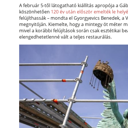
A február 5-től látogatható kiállítás apropója a G
köszönhetően
120 év után először emelték le helyé
felújíthassák – mondta el Gyorgyevics Benedek, a Vá
megnyitóján. Kiemelte, hogy a mintegy öt méter m
mivel a korábbi felújítások során csak esztétikai b
elengedhetetlenné vált a teljes restaurálás.