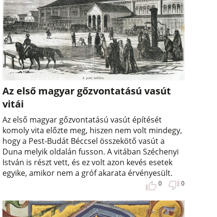
Az első magyar gőzvontatású vasút
vitái
Az első magyar gőzvontatású vasút építését
komoly vita előzte meg, hiszen nem volt mindegy,
hogy a Pest-Budát Béccsel összekötő vasút a
Duna melyik oldalán fusson. A vitában Széchenyi
István is részt vett, és ez volt azon kevés esetek
egyike, amikor nem a gróf akarata érvényesült.
0
0