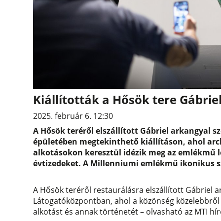
Kiállították a Hősök tere Gábri
2025. február 6. 12:30
A Hősök teréről elszállított Gábriel arkangyal 
épületében megtekinthető kiállításon, ahol arch
alkotásokon keresztül idézik meg az emlékmű lé
évtizedeket. A Millenniumi emlékmű ikonikus sz
A Hősök teréről restaurálásra elszállított Gábriel a
Látogatóközpontban, ahol a közönség közelebbről
alkotást és annak történetét – olvasható az MTI hí