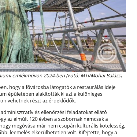
enniumi emlékművön 2024-ben (Fotó: MTI/Mohai Balázs)
n, hogy a fővárosba látogatók a restaurálás ideje
um épületében alakították ki azt a különleges
son vehetnek részt az érdeklődők.
dminisztratív és ellenőrzési feladatokat ellátó
hogy az elmúlt 120 évben a szobornak nemcsak a
t, hogy megóvása már nem csupán kulturális kötelesség,
bi leemelés elkerülhetetlen volt. Kifejtette, hogy a