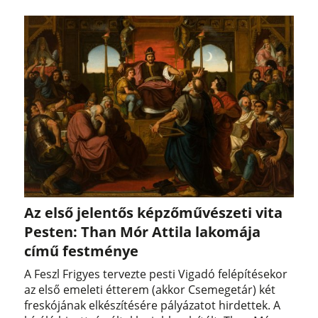
Az első jelentős képzőművészeti vita
Pesten: Than Mór Attila lakomája
című festménye
A Feszl Frigyes tervezte pesti Vigadó felépítésekor
az első emeleti étterem (akkor Csemegetár) két
freskójának elkészítésére pályázatot hirdettek. A