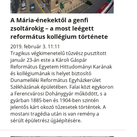
A Mária-énekektől a genfi
zsoltárokig – a most leégett
református kollégium története
2019. február 3. 11:11
Tragikus végkimenetelű tűzvész pusztított
január 23-án este a Károli Gáspár
Református Egyetem Hittudományi Karának
és kollégiumának is helyet biztosító
Dunamelléki Református Egyházkerület
Székházának épületében. Falai közt egykoron
a Ferencvárosi Dohánygyár működött, s a
gyárban 1885-ben és 1904-ben szintén
jelentős kárt okozó tűzesetek történtek. A
mostani tragédia után is van remény a
sérült épületrész újjáépítésére.