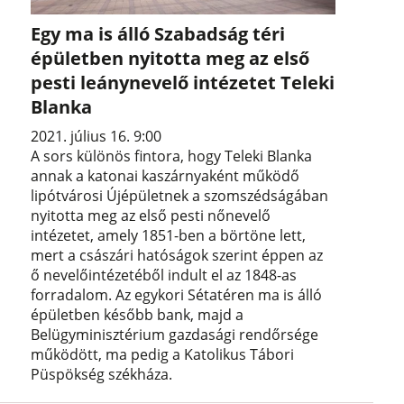
Egy ma is álló Szabadság téri
épületben nyitotta meg az első
pesti leánynevelő intézetet Teleki
Blanka
2021. július 16. 9:00
A sors különös fintora, hogy Teleki Blanka
annak a katonai kaszárnyaként működő
lipótvárosi Újépületnek a szomszédságában
nyitotta meg az első pesti nőnevelő
intézetet, amely 1851-ben a börtöne lett,
mert a császári hatóságok szerint éppen az
ő nevelőintézetéből indult el az 1848-as
forradalom. Az egykori Sétatéren ma is álló
épületben később bank, majd a
Belügyminisztérium gazdasági rendőrsége
működött, ma pedig a Katolikus Tábori
Püspökség székháza.