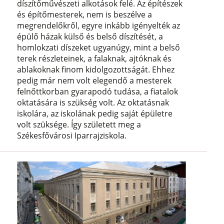
díszítőművészeti alkotások felé. Az építészek
és építőmesterek, nem is beszélve a
megrendelőkről, egyre inkább igényelték az
épülő házak külső és belső díszítését, a
homlokzati díszeket ugyanúgy, mint a belső
terek részleteinek, a falaknak, ajtóknak és
ablakoknak finom kidolgozottságát. Ehhez
pedig már nem volt elegendő a mesterek
felnőttkorban gyarapodó tudása, a fiatalok
oktatására is szükség volt. Az oktatásnak
iskolára, az iskolának pedig saját épületre
volt szüksége. Így született meg a
Székesfővárosi Iparrajziskola.