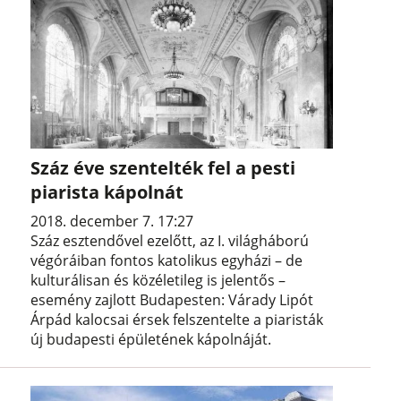
Száz éve szentelték fel a pesti
piarista kápolnát
2018. december 7. 17:27
Száz esztendővel ezelőtt, az I. világháború
végóráiban fontos katolikus egyházi – de
kulturálisan és közéletileg is jelentős –
esemény zajlott Budapesten: Várady Lipót
Árpád kalocsai érsek felszentelte a piaristák
új budapesti épületének kápolnáját.