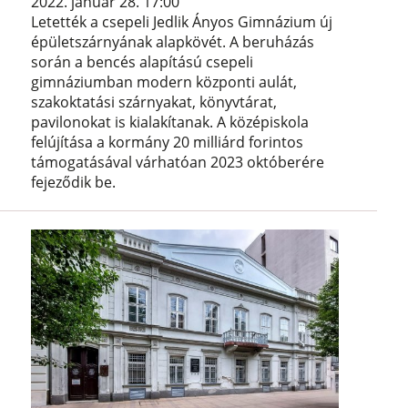
2022. január 28. 17:00
Letették a csepeli Jedlik Ányos Gimnázium új
épületszárnyának alapkövét. A beruházás
során a bencés alapítású csepeli
gimnáziumban modern központi aulát,
szakoktatási szárnyakat, könyvtárat,
pavilonokat is kialakítanak. A középiskola
felújítása a kormány 20 milliárd forintos
támogatásával várhatóan 2023 októberére
fejeződik be.