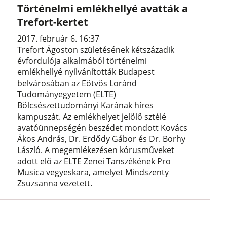
Történelmi emlékhellyé avatták a
Trefort-kertet
2017. február 6. 16:37
Trefort Ágoston születésének kétszázadik
évfordulója alkalmából történelmi
emlékhellyé nyílvánították Budapest
belvárosában az Eötvös Loránd
Tudományegyetem (ELTE)
Bölcsészettudományi Karának híres
kampuszát. Az emlékhelyet jelölő sztélé
avatóünnepségén beszédet mondott Kovács
Ákos András, Dr. Erdődy Gábor és Dr. Borhy
László. A megemlékezésen kórusműveket
adott elő az ELTE Zenei Tanszékének Pro
Musica vegyeskara, amelyet Mindszenty
Zsuzsanna vezetett.