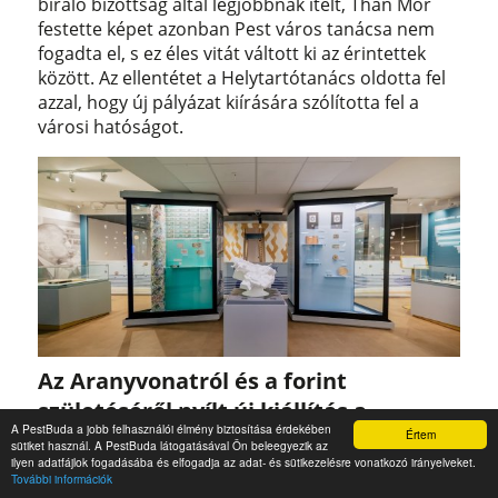
bíráló bizottság által legjobbnak ítélt, Than Mór
festette képet azonban Pest város tanácsa nem
fogadta el, s ez éles vitát váltott ki az érintettek
között. Az ellentétet a Helytartótanács oldotta fel
azzal, hogy új pályázat kiírására szólította fel a
városi hatóságot.
Az Aranyvonatról és a forint
születéséről nyílt új kiállítás a
A PestBuda a jobb felhasználói élmény biztosítása érdekében
Értem
Pénzmúzeumban
sütiket használ. A PestBuda látogatásával Ön beleegyezik az
ilyen adatfájlok fogadásába és elfogadja az adat- és sütikezelésre vonatkozó irányelveket.
Az Aranyvonat öröksége címmel új kiállítás nyílt a
További információk