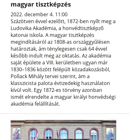
magyar tisztképzés
2022. december 4. 11:00
Százötven évvel ezelőtt, 1872-ben nyílt meg a
Ludovika Akadémia, a honvédtisztképző
katonai iskola. A magyar tisztképzés
megindításáról az 1808-as országgyűlésen
határoztak, ám ténylegesen csak 64 évvel
később indult meg az oktatás. Az akadémia
saját épülete a VIII. kerületben ugyan már
1830–1836 között felépült közadakozásból,
Pollack Mihály tervei szerint, ám a
klasszicista palota évtizedekig használaton
kívül volt. Egy 1872-es törvény azonban
ismét elrendelte a magyar királyi honvédségi
akadémia felállítását.