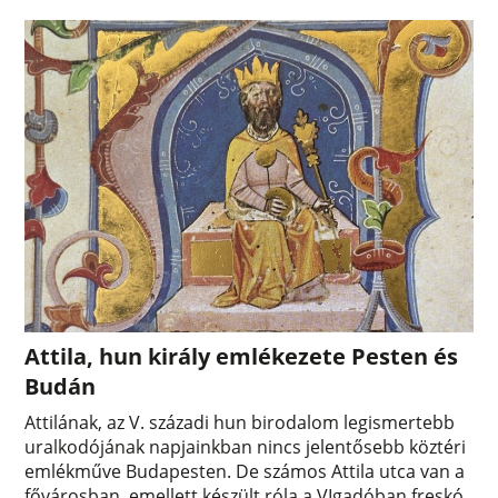
Attila, hun király emlékezete Pesten és
Budán
Attilának, az V. századi hun birodalom legismertebb
uralkodójának napjainkban nincs jelentősebb köztéri
emlékműve Budapesten. De számos Attila utca van a
fővárosban, emellett készült róla a VIgadóban freskó,