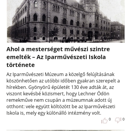
Ahol a mesterséget művészi szintre
emelték – Az Iparművészeti Iskola
története
Az Iparművészeti Múzeum a közelgő felújításának
köszönhetően az utóbbi időben gyakran szerepelt a
hírekben. Gyönyörű épületét 130 éve adták át, az
viszont kevésbé közismert, hogy Lechner Ödön
remekműve nem csupán a múzeumnak adott új
otthont: vele együtt költözött be az Iparművészeti
Iskola is, mely egy különálló intézmény volt.
0
0