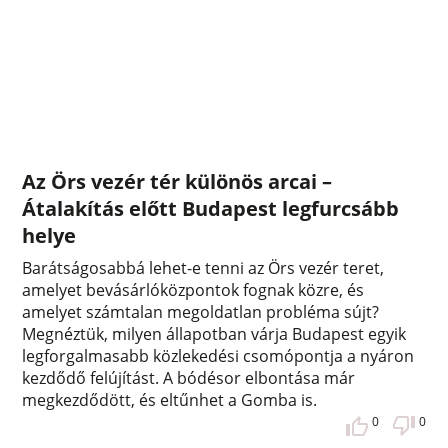
Az Örs vezér tér különös arcai –
Átalakítás előtt Budapest legfurcsább
helye
Barátságosabbá lehet-e tenni az Örs vezér teret,
amelyet bevásárlóközpontok fognak közre, és
amelyet számtalan megoldatlan probléma sújt?
Megnéztük, milyen állapotban várja Budapest egyik
legforgalmasabb közlekedési csomópontja a nyáron
kezdődő felújítást. A bódésor elbontása már
megkezdődött, és eltűnhet a Gomba is.
0
0