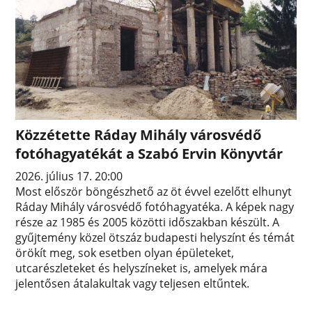
Közzétette Ráday Mihály városvédő
fotóhagyatékát a Szabó Ervin Könyvtár
2026. július 17. 20:00
Most először böngészhető az öt évvel ezelőtt elhunyt
Ráday Mihály városvédő fotóhagyatéka. A képek nagy
része az 1985 és 2005 közötti időszakban készült. A
gyűjtemény közel ötszáz budapesti helyszínt és témát
örökít meg, sok esetben olyan épületeket,
utcarészleteket és helyszíneket is, amelyek mára
jelentősen átalakultak vagy teljesen eltűntek.