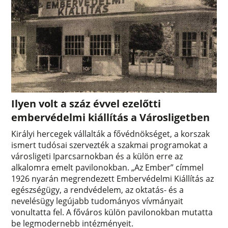
Ilyen volt a száz évvel ezelőtti
embervédelmi kiállítás a Városligetben
Királyi hercegek vállalták a fővédnökséget, a korszak
ismert tudósai szervezték a szakmai programokat a
városligeti Iparcsarnokban és a külön erre az
alkalomra emelt pavilonokban. „Az Ember” címmel
1926 nyarán megrendezett Embervédelmi Kiállítás az
egészségügy, a rendvédelem, az oktatás- és a
nevelésügy legújabb tudományos vívmányait
vonultatta fel. A főváros külön pavilonokban mutatta
be legmodernebb intézményeit.