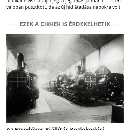
hidakat elviszi a zajló jég. A jég 1946. január 11–12-én
valóban pusztított, de az új híd átadása napokra volt.
EZEK A CIKKEK IS ÉRDEKELHETIK
Az Ezredéves Kiállítás Közlekedési