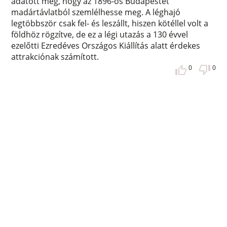
adatott meg, hogy az 1896-os Budapestet
madártávlatból szemlélhesse meg. A léghajó
legtöbbször csak fel- és leszállt, hiszen kötéllel volt a
földhöz rögzítve, de ez a légi utazás a 130 évvel
ezelőtti Ezredéves Országos Kiállítás alatt érdekes
attrakciónak számított.
0
0