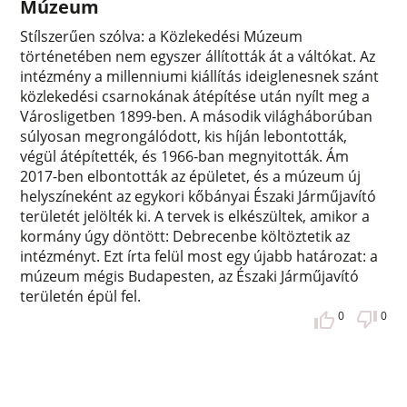
Múzeum
Stílszerűen szólva: a Közlekedési Múzeum
történetében nem egyszer állították át a váltókat. Az
intézmény a millenniumi kiállítás ideiglenesnek szánt
közlekedési csarnokának átépítése után nyílt meg a
Városligetben 1899-ben. A második világháborúban
súlyosan megrongálódott, kis híján lebontották,
végül átépítették, és 1966-ban megnyitották. Ám
2017-ben elbontották az épületet, és a múzeum új
helyszíneként az egykori kőbányai Északi Járműjavító
területét jelölték ki. A tervek is elkészültek, amikor a
kormány úgy döntött: Debrecenbe költöztetik az
intézményt. Ezt írta felül most egy újabb határozat: a
múzeum mégis Budapesten, az Északi Járműjavító
területén épül fel.
0
0