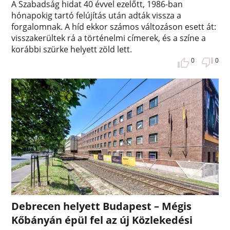
A Szabadság hidat 40 évvel ezelőtt, 1986-ban
hónapokig tartó felújítás után adták vissza a
forgalomnak. A híd ekkor számos változáson esett át:
visszakerültek rá a történelmi címerek, és a színe a
korábbi szürke helyett zöld lett.
0
0
Debrecen helyett Budapest – Mégis
Kőbányán épül fel az új Közlekedési