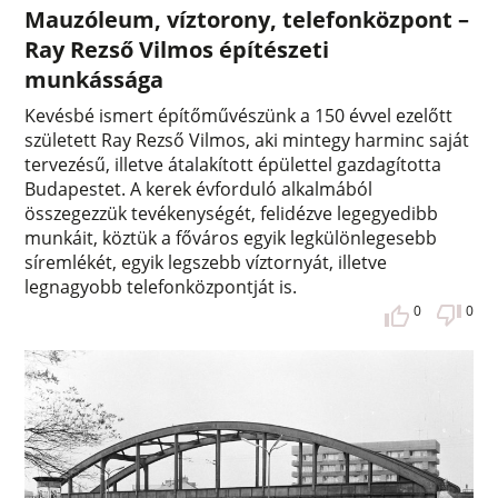
Mauzóleum, víztorony, telefonközpont –
Ray Rezső Vilmos építészeti
munkássága
Kevésbé ismert építőművészünk a 150 évvel ezelőtt
született Ray Rezső Vilmos, aki mintegy harminc saját
tervezésű, illetve átalakított épülettel gazdagította
Budapestet. A kerek évforduló alkalmából
összegezzük tevékenységét, felidézve legegyedibb
munkáit, köztük a főváros egyik legkülönlegesebb
síremlékét, egyik legszebb víztornyát, illetve
legnagyobb telefonközpontját is.
0
0