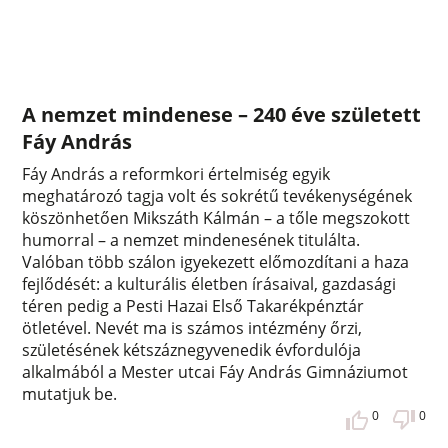
A nemzet mindenese – 240 éve született
Fáy András
Fáy András a reformkori értelmiség egyik
meghatározó tagja volt és sokrétű tevékenységének
köszönhetően Mikszáth Kálmán – a tőle megszokott
humorral – a nemzet mindenesének titulálta.
Valóban több szálon igyekezett előmozdítani a haza
fejlődését: a kulturális életben írásaival, gazdasági
téren pedig a Pesti Hazai Első Takarékpénztár
ötletével. Nevét ma is számos intézmény őrzi,
születésének kétszáznegyvenedik évfordulója
alkalmából a Mester utcai Fáy András Gimnáziumot
mutatjuk be.
0
0