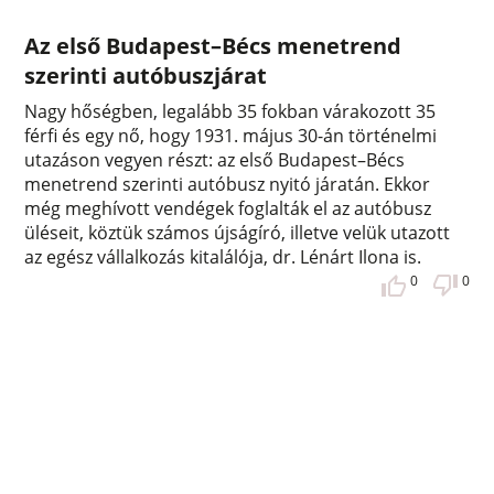
Az első Budapest–Bécs menetrend
szerinti autóbuszjárat
Nagy hőségben, legalább 35 fokban várakozott 35
férfi és egy nő, hogy 1931. május 30-án történelmi
utazáson vegyen részt: az első Budapest–Bécs
menetrend szerinti autóbusz nyitó járatán. Ekkor
még meghívott vendégek foglalták el az autóbusz
üléseit, köztük számos újságíró, illetve velük utazott
az egész vállalkozás kitalálója, dr. Lénárt Ilona is.
0
0