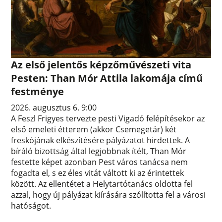
Az első jelentős képzőművészeti vita
Pesten: Than Mór Attila lakomája című
festménye
2026. augusztus 6. 9:00
A Feszl Frigyes tervezte pesti Vigadó felépítésekor az
első emeleti étterem (akkor Csemegetár) két
freskójának elkészítésére pályázatot hirdettek. A
bíráló bizottság által legjobbnak ítélt, Than Mór
festette képet azonban Pest város tanácsa nem
fogadta el, s ez éles vitát váltott ki az érintettek
között. Az ellentétet a Helytartótanács oldotta fel
azzal, hogy új pályázat kiírására szólította fel a városi
hatóságot.