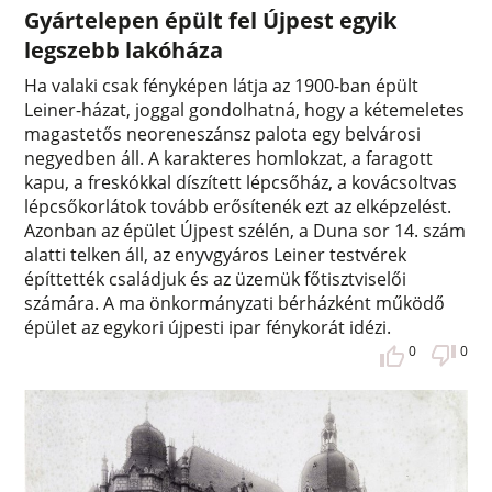
Gyártelepen épült fel Újpest egyik
legszebb lakóháza
Ha valaki csak fényképen látja az 1900-ban épült
Leiner-házat, joggal gondolhatná, hogy a kétemeletes
magastetős neoreneszánsz palota egy belvárosi
negyedben áll. A karakteres homlokzat, a faragott
kapu, a freskókkal díszített lépcsőház, a kovácsoltvas
lépcsőkorlátok tovább erősítenék ezt az elképzelést.
Azonban az épület Újpest szélén, a Duna sor 14. szám
alatti telken áll, az enyvgyáros Leiner testvérek
építtették családjuk és az üzemük főtisztviselői
számára. A ma önkormányzati bérházként működő
épület az egykori újpesti ipar fénykorát idézi.
0
0