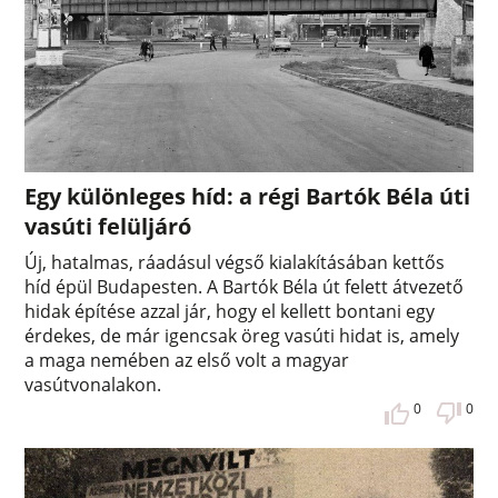
Egy különleges híd: a régi Bartók Béla úti
vasúti felüljáró
Új, hatalmas, ráadásul végső kialakításában kettős
híd épül Budapesten. A Bartók Béla út felett átvezető
hidak építése azzal jár, hogy el kellett bontani egy
érdekes, de már igencsak öreg vasúti hidat is, amely
a maga nemében az első volt a magyar
vasútvonalakon.
0
0