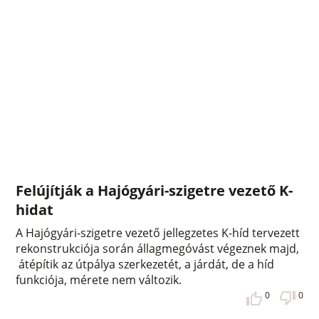
Felújítják a Hajógyári-szigetre vezető K-
hidat
A Hajógyári-szigetre vezető jellegzetes K-híd tervezett
rekonstrukciója során állagmegóvást végeznek majd,
átépítik az útpálya szerkezetét, a járdát, de a híd
funkciója, mérete nem változik.
0
0