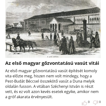
Az első magyar gőzvontatású vasút vitái
Az első magyar gőzvontatású vasút építését komoly
vita előzte meg, hiszen nem volt mindegy, hogy a
Pest-Budát Béccsel összekötő vasút a Duna melyik
oldalán fusson. A vitában Széchenyi István is részt
vett, és ez volt azon kevés esetek egyike, amikor nem
a gróf akarata érvényesült.
0
0