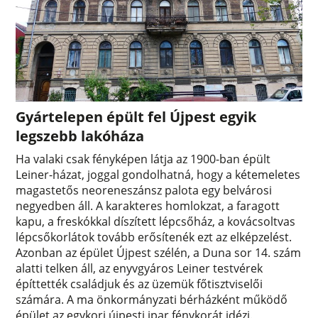
Gyártelepen épült fel Újpest egyik
legszebb lakóháza
Ha valaki csak fényképen látja az 1900-ban épült
Leiner-házat, joggal gondolhatná, hogy a kétemeletes
magastetős neoreneszánsz palota egy belvárosi
negyedben áll. A karakteres homlokzat, a faragott
kapu, a freskókkal díszített lépcsőház, a kovácsoltvas
lépcsőkorlátok tovább erősítenék ezt az elképzelést.
Azonban az épület Újpest szélén, a Duna sor 14. szám
alatti telken áll, az enyvgyáros Leiner testvérek
építtették családjuk és az üzemük főtisztviselői
számára. A ma önkormányzati bérházként működő
épület az egykori újpesti ipar fénykorát idézi.