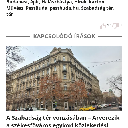
Budapest
,
épít
,
Halászbástya
,
Hírek
,
karton
,
Művész
,
PestBuda
,
pestbuda.hu
,
Szabadság tér
,
tér
13
0
KAPCSOLÓDÓ ÍRÁSOK
A Szabadság tér vonzásában – Árverezik
a székesfőváros egykori közlekedési