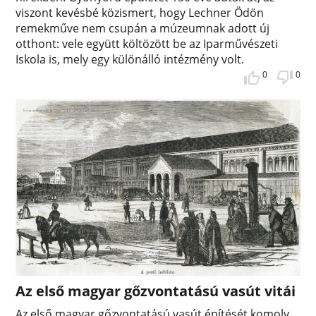
viszont kevésbé közismert, hogy Lechner Ödön
remekműve nem csupán a múzeumnak adott új
otthont: vele együtt költözött be az Iparművészeti
Iskola is, mely egy különálló intézmény volt.
0
0
Az első magyar gőzvontatású vasút vitái
Az első magyar gőzvontatású vasút építését komoly