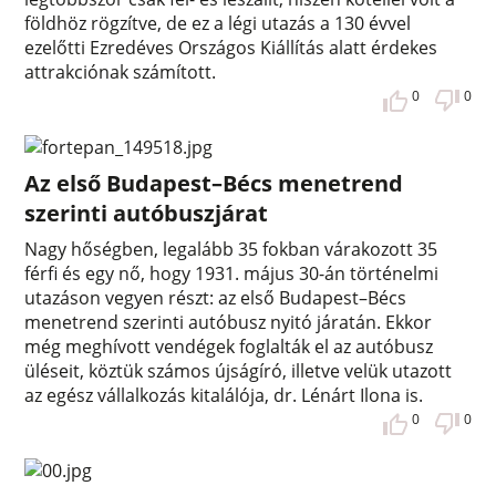
földhöz rögzítve, de ez a légi utazás a 130 évvel
ezelőtti Ezredéves Országos Kiállítás alatt érdekes
attrakciónak számított.
0
0
Az első Budapest–Bécs menetrend
szerinti autóbuszjárat
Nagy hőségben, legalább 35 fokban várakozott 35
férfi és egy nő, hogy 1931. május 30-án történelmi
utazáson vegyen részt: az első Budapest–Bécs
menetrend szerinti autóbusz nyitó járatán. Ekkor
még meghívott vendégek foglalták el az autóbusz
üléseit, köztük számos újságíró, illetve velük utazott
az egész vállalkozás kitalálója, dr. Lénárt Ilona is.
0
0