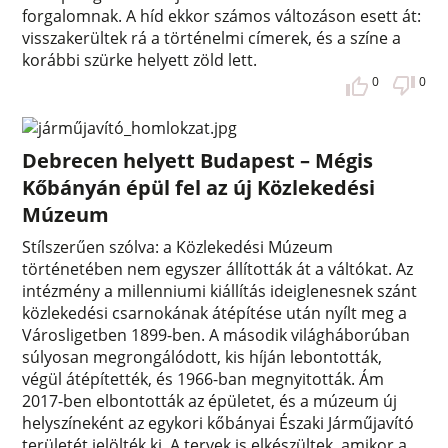
forgalomnak. A híd ekkor számos változáson esett át:
visszakerültek rá a történelmi címerek, és a színe a
korábbi szürke helyett zöld lett.
0
0
Debrecen helyett Budapest – Mégis
Kőbányán épül fel az új Közlekedési
Múzeum
Stílszerűen szólva: a Közlekedési Múzeum
történetében nem egyszer állították át a váltókat. Az
intézmény a millenniumi kiállítás ideiglenesnek szánt
közlekedési csarnokának átépítése után nyílt meg a
Városligetben 1899-ben. A második világháborúban
súlyosan megrongálódott, kis híján lebontották,
végül átépítették, és 1966-ban megnyitották. Ám
2017-ben elbontották az épületet, és a múzeum új
helyszíneként az egykori kőbányai Északi Járműjavító
területét jelölték ki. A tervek is elkészültek, amikor a