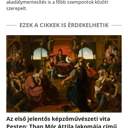
akadálymentesítés is a főbb szempontok között
szerepelt.
EZEK A CIKKEK IS ÉRDEKELHETIK
Az első jelentős képzőművészeti vita
Pesten: Than Mór Attila lakomája című