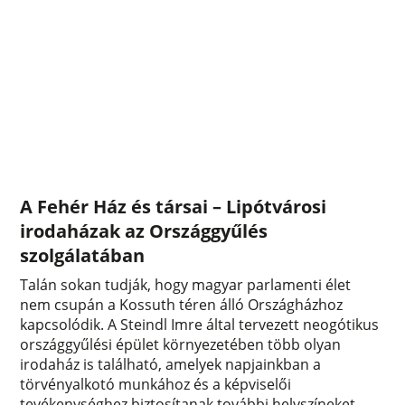
A Fehér Ház és társai – Lipótvárosi
irodaházak az Országgyűlés
szolgálatában
Talán sokan tudják, hogy magyar parlamenti élet
nem csupán a Kossuth téren álló Országházhoz
kapcsolódik. A Steindl Imre által tervezett neogótikus
országgyűlési épület környezetében több olyan
irodaház is található, amelyek napjainkban a
törvényalkotó munkához és a képviselői
tevékenységhez biztosítanak további helyszíneket.