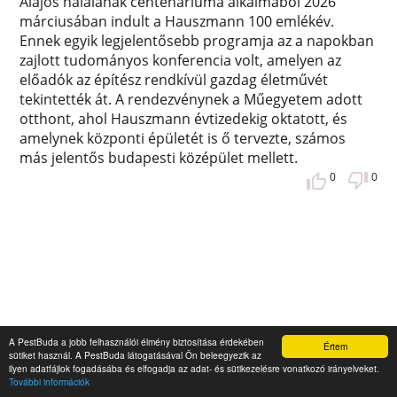
Alajos halálának centenáriuma alkalmából 2026
márciusában indult a Hauszmann 100 emlékév.
Ennek egyik legjelentősebb programja az a napokban
zajlott tudományos konferencia volt, amelyen az
előadók az építész rendkívül gazdag életművét
tekintették át. A rendezvénynek a Műegyetem adott
otthont, ahol Hauszmann évtizedekig oktatott, és
amelynek központi épületét is ő tervezte, számos
más jelentős budapesti középület mellett.
0
0
A PestBuda a jobb felhasználói élmény biztosítása érdekében
Értem
sütiket használ. A PestBuda látogatásával Ön beleegyezik az
ilyen adatfájlok fogadásába és elfogadja az adat- és sütikezelésre vonatkozó irányelveket.
További információk