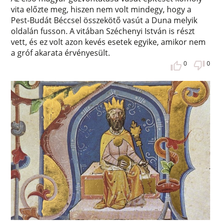
vita előzte meg, hiszen nem volt mindegy, hogy a
Pest-Budát Béccsel összekötő vasút a Duna melyik
oldalán fusson. A vitában Széchenyi István is részt
vett, és ez volt azon kevés esetek egyike, amikor nem
a gróf akarata érvényesült.
0
0