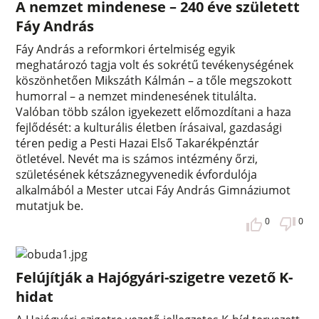
A nemzet mindenese – 240 éve született
Fáy András
Fáy András a reformkori értelmiség egyik
meghatározó tagja volt és sokrétű tevékenységének
köszönhetően Mikszáth Kálmán – a tőle megszokott
humorral – a nemzet mindenesének titulálta.
Valóban több szálon igyekezett előmozdítani a haza
fejlődését: a kulturális életben írásaival, gazdasági
téren pedig a Pesti Hazai Első Takarékpénztár
ötletével. Nevét ma is számos intézmény őrzi,
születésének kétszáznegyvenedik évfordulója
alkalmából a Mester utcai Fáy András Gimnáziumot
mutatjuk be.
0
0
Felújítják a Hajógyári-szigetre vezető K-
hidat