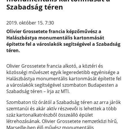
Szabadság téren
2019. október 15. 7:30
Olivier Grossetete francia képzőművész a
Halászbástya monumentális kartonmását
építette fel a városlakók segítségével a Szabadság
téren.
Olivier Grossetete francia alkotó, a köztéri és
közösségi művészet egyik legeredetibb egyénisége a
Halászbástya monumentális kartonmását építette fel
a városlakók segítségével szombaton Budapesten a
Szabadság téren – írja az MTI.
Szombaton tíz órától a Szabadság téren az arra járók
szemtanúi és akár aktív részvevői is lehettek a több
száz kartonalkatrészből összeálló épület
létrehozásának. Olivier Grossetete nemzetközi hírű,
Marseille-ben élő művész monumentális