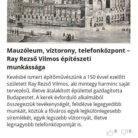
Mauzóleum, víztorony, telefonközpont –
Ray Rezső Vilmos építészeti
munkássága
Kevésbé ismert építőművészünk a 150 évvel ezelőtt
született Ray Rezső Vilmos, aki mintegy harminc saját
tervezésű, illetve átalakított épülettel gazdagította
Budapestet. A kerek évforduló alkalmából
összegezzük tevékenységét, felidézve legegyedibb
munkáit, köztük a főváros egyik legkülönlegesebb
síremlékét, egyik legszebb víztornyát, illetve
legnagyobb telefonközpontját is.
0
0