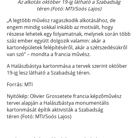
Az alkotás október 19-ig látható a Szabadság
téren (Fotó: MTI/Soós Lajos)
„A legtöbb művész ragaszkodik alkotásához, de
engem mindig sokkal inkább az motivált, hogy
részese lehetek egy folyamatnak, melynek során több
száz ember együtt dolgozik valamin: akár a
kartonépületek felépítéséről, akár a szétszedésükről
van szó” – mondta a francia művész.
A Halászbástya kartonmása a tervek szerint október
19-ig lesz látható a Szabadság téren.
Forrás: MTI
Nyitókép: Olivier Grossetete francia képzőművész
tervei alapján a Halászbástya monumentális
kartonmását építik aktivisták a Szabadság
téren (Fotó: MTI/Soós Lajos)