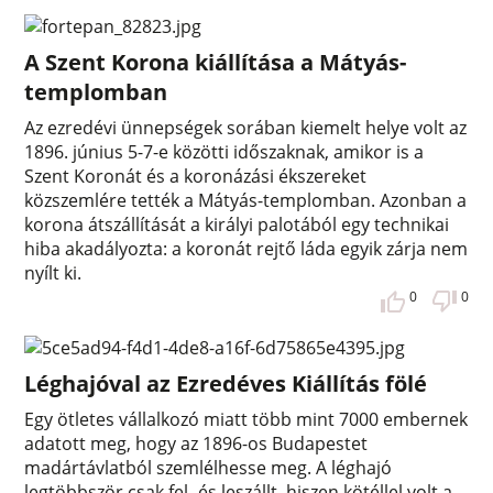
A Szent Korona kiállítása a Mátyás-
templomban
Az ezredévi ünnepségek sorában kiemelt helye volt az
1896. június 5-7-e közötti időszaknak, amikor is a
Szent Koronát és a koronázási ékszereket
közszemlére tették a Mátyás-templomban. Azonban a
korona átszállítását a királyi palotából egy technikai
hiba akadályozta: a koronát rejtő láda egyik zárja nem
nyílt ki.
0
0
Léghajóval az Ezredéves Kiállítás fölé
Egy ötletes vállalkozó miatt több mint 7000 embernek
adatott meg, hogy az 1896-os Budapestet
madártávlatból szemlélhesse meg. A léghajó
legtöbbször csak fel- és leszállt, hiszen kötéllel volt a