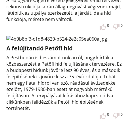
A Hajógyári-szigetre vezető jellegzetes K-híd tervezett
rekonstrukciója során állagmegóvást végeznek majd,
átépítik az útpálya szerkezetét, a járdát, de a híd
funkciója, mérete nem változik.
0
0
A felújítandó Petőfi híd
A Pestbudán is beszámoltunk arról, hogy kiírták a
közbeszerzést a Petőfi híd felújításának tervezésre. Ez
a budapesti hidunk jövőre lesz 90 éves, és a második
felépítésének is jövőre lesz a 75. évfordulója. Tehát
nem egy fiatal hídról van szó, ráadásul évtizedekkel
ezelőtt, 1979-1980-ban esett át nagyobb mértékű
felújításon. A tervpályázat kiírásához kapcsolódva
cikkünkben felidézzük a Petőfi híd építésének
történetét.
0
0