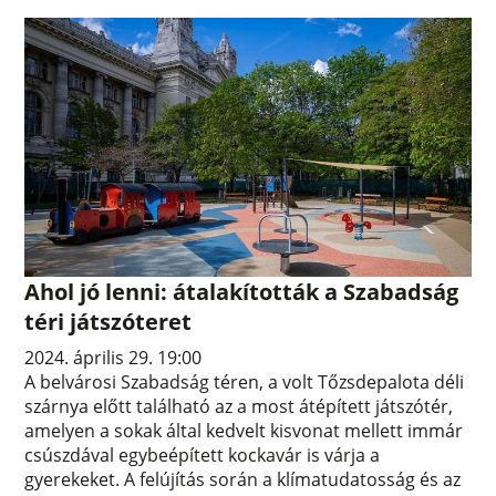
Ahol jó lenni: átalakították a Szabadság
téri játszóteret
2024. április 29. 19:00
A belvárosi Szabadság téren, a volt Tőzsdepalota déli
szárnya előtt található az a most átépített játszótér,
amelyen a sokak által kedvelt kisvonat mellett immár
csúszdával egybeépített kockavár is várja a
gyerekeket. A felújítás során a klímatudatosság és az