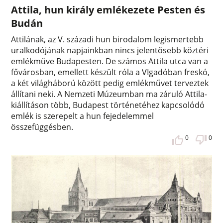
Attila, hun király emlékezete Pesten és
Budán
Attilának, az V. századi hun birodalom legismertebb
uralkodójának napjainkban nincs jelentősebb köztéri
emlékműve Budapesten. De számos Attila utca van a
fővárosban, emellett készült róla a VIgadóban freskó,
a két világháború között pedig emlékművet terveztek
állítani neki. A Nemzeti Múzeumban ma záruló Attila-
kiállításon több, Budapest történetéhez kapcsolódó
emlék is szerepelt a hun fejedelemmel
összefüggésben.
0
0