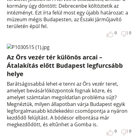
kormány úgy döntött: Debrecenbe költöztetik az
intézményt. Ezt írta felül most egy újabb határozat: a
múzeum mégis Budapesten, az Északi Járműjavító
területén épül fel.
0
0
Az Örs vezér tér különös arcai –
Átalakítás előtt Budapest legfurcsább
helye
Barátságosabbá lehet-e tenni az Örs vezér teret,
amelyet bevásárlóközpontok fognak közre, és
amelyet számtalan megoldatlan probléma sújt?
Megnéztük, milyen állapotban várja Budapest egyik
legforgalmasabb közlekedési csomópontja a nyáron
kezdődő felújítást. A bódésor elbontása már
megkezdődött, és eltűnhet a Gomba is.
0
0