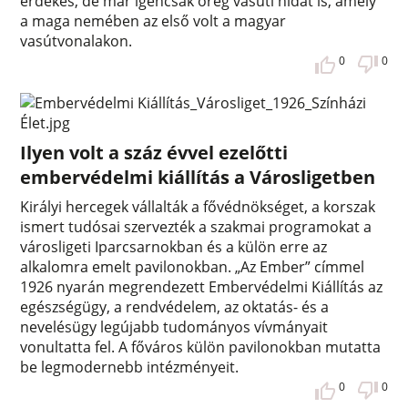
érdekes, de már igencsak öreg vasúti hidat is, amely
a maga nemében az első volt a magyar
vasútvonalakon.
0
0
Ilyen volt a száz évvel ezelőtti
embervédelmi kiállítás a Városligetben
Királyi hercegek vállalták a fővédnökséget, a korszak
ismert tudósai szervezték a szakmai programokat a
városligeti Iparcsarnokban és a külön erre az
alkalomra emelt pavilonokban. „Az Ember” címmel
1926 nyarán megrendezett Embervédelmi Kiállítás az
egészségügy, a rendvédelem, az oktatás- és a
nevelésügy legújabb tudományos vívmányait
vonultatta fel. A főváros külön pavilonokban mutatta
be legmodernebb intézményeit.
0
0