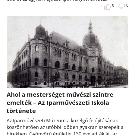
0
0
Ahol a mesterséget művészi szintre
emelték – Az Iparművészeti Iskola
története
Az Iparművészeti Múzeum a közelgő felújításának
köszönhetően az utóbbi időben gyakran szerepelt a
hírekben. Gyönyörű épületét 130 éve adták át, az