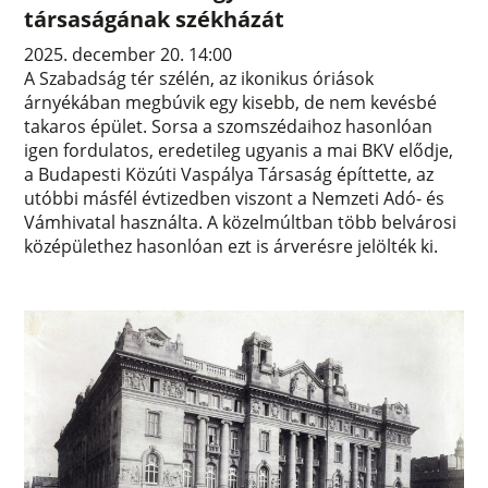
társaságának székházát
2025. december 20. 14:00
A Szabadság tér szélén, az ikonikus óriások
árnyékában megbúvik egy kisebb, de nem kevésbé
takaros épület. Sorsa a szomszédaihoz hasonlóan
igen fordulatos, eredetileg ugyanis a mai BKV elődje,
a Budapesti Közúti Vaspálya Társaság építtette, az
utóbbi másfél évtizedben viszont a Nemzeti Adó- és
Vámhivatal használta. A közelmúltban több belvárosi
középülethez hasonlóan ezt is árverésre jelölték ki.