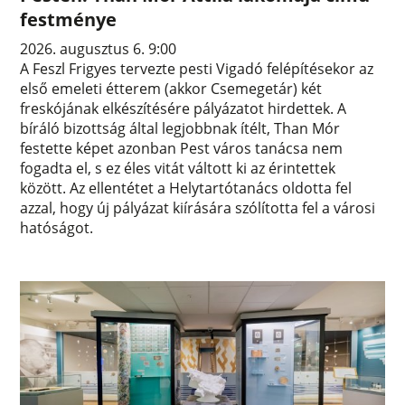
festménye
2026. augusztus 6. 9:00
A Feszl Frigyes tervezte pesti Vigadó felépítésekor az
első emeleti étterem (akkor Csemegetár) két
freskójának elkészítésére pályázatot hirdettek. A
bíráló bizottság által legjobbnak ítélt, Than Mór
festette képet azonban Pest város tanácsa nem
fogadta el, s ez éles vitát váltott ki az érintettek
között. Az ellentétet a Helytartótanács oldotta fel
azzal, hogy új pályázat kiírására szólította fel a városi
hatóságot.