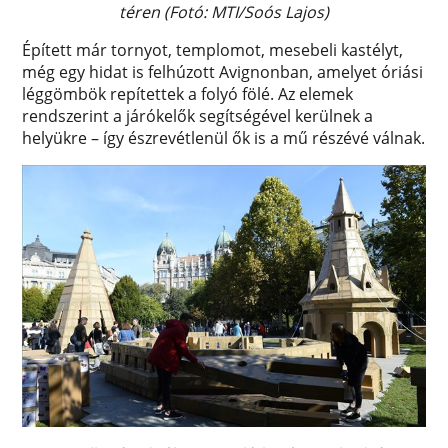
téren (Fotó: MTI/Soós Lajos)
Épített már tornyot, templomot, mesebeli kastélyt,
még egy hidat is felhúzott Avignonban, amelyet óriási
léggömbök repítettek a folyó fölé. Az elemek
rendszerint a járókelők segítségével kerülnek a
helyükre – így észrevétlenül ők is a mű részévé válnak.