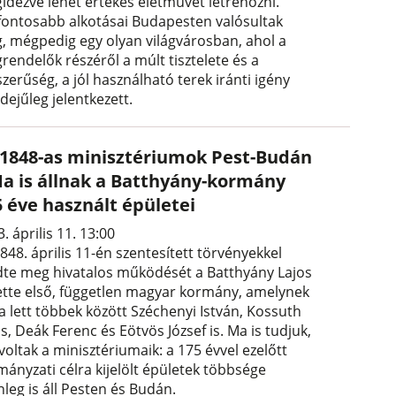
idézve lehet értékes életművet létrehozni.
fontosabb alkotásai Budapesten valósultak
, mégpedig egy olyan világvárosban, ahol a
rendelők részéről a múlt tisztelete és a
zerűség, a jól használható terek iránti igény
dejűleg jelentkezett.
 1848-as minisztériumok Pest-Budán
Ma is állnak a Batthyány-kormány
5 éve használt épületei
. április 11. 13:00
848. április 11-én szentesített törvényekkel
dte meg hivatalos működését a Batthyány Lajos
ette első, független magyar kormány, amelynek
a lett többek között Széchenyi István, Kossuth
s, Deák Ferenc és Eötvös József is. Ma is tudjuk,
voltak a minisztériumaik: a 175 évvel ezelőtt
mányzati célra kijelölt épületek többsége
nleg is áll Pesten és Budán.