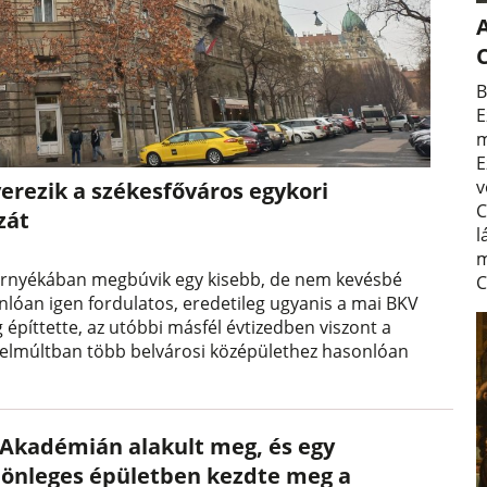
A
B
E
m
E
v
erezik a székesfőváros egykori
C
zát
l
m
k árnyékában megbúvik egy kisebb, de nem kevésbé
C
lóan igen fordulatos, eredetileg ugyanis a mai BKV
 építtette, az utóbbi másfél évtizedben viszont a
zelmúltban több belvárosi középülethez hasonlóan
 Akadémián alakult meg, és egy
lönleges épületben kezdte meg a