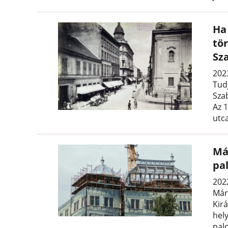
Ha
tö
Sz
202
Tudj
Sza
Az 1
utca
Má
pa
202
Már
Kir
hely
pal