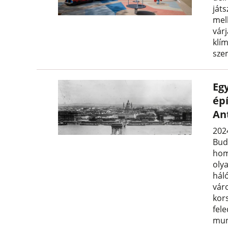
játs
mel
várj
klí
sze
Eg
épí
An
202
Bud
hom
oly
háló
vár
kor
fele
mun