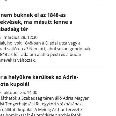
 nem buknak el az 1848-as
rekvések, ma másutt lenne a
abadság tér
3. március 28. 12:30
ák, hol volt 1848-ban a Diadal utca vagy a
bad sajtó utca? Nem ott, ahol sokan gondolnák.
848-as forradalom alatt a pesti és a budai
nevek is változtak.
r a helyükre kerültek az Adria-
lota kupolái
2. október 25. 14:00
 láthatók a Szabadság téren álló Adria Magyar
ályi Tengerhajózási Rt. egykori székházának
reállított kupolái. A Meinig Arthur tervezte
ota homlokzatát és tetődíszeit archív fotók