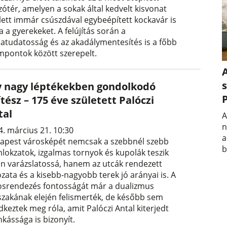
zótér, amelyen a sokak által kedvelt kisvonat
lett immár csúszdával egybeépített kockavár is
a a gyerekeket. A felújítás során a
matudatosság és az akadálymentesítés is a főbb
mpontok között szerepelt.
A
s
y nagy léptékekben gondolkodó
tész – 175 éve született Palóczi
tal
A
n
4. március 21. 10:30
a
apest városképét nemcsak a szebbnél szebb
b
lokzatok, izgalmas tornyok és kupolák teszik
an varázslatossá, hanem az utcák rendezett
zata és a kisebb-nagyobb terek jó arányai is. A
osrendezés fontosságát már a dualizmus
szakának elején felismerték, de később sem
dkeztek meg róla, amit Palóczi Antal kiterjedt
kássága is bizonyít.