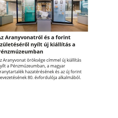
z Aranyvonatról és a forint
zületéséről nyílt új kiállítás a
Pénzmúzeumban
z Aranyvonat öröksége címmel új kiállítás
yílt a Pénzmúzeumban, a magyar
ranytartalék hazatérésének és az új forint
evezetésének 80. évfordulója alkalmából.