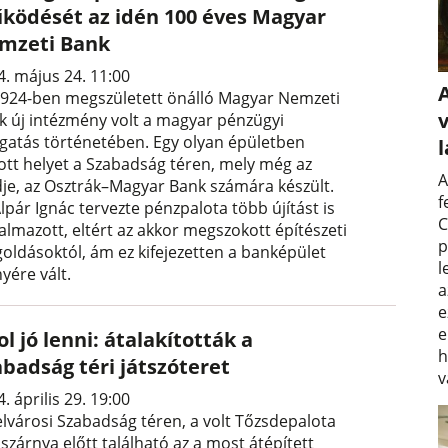
ködését az idén 100 éves Magyar
mzeti Bank
4. május 24. 11:00
1924-ben megszületett önálló Magyar Nemzeti
v
k új intézmény volt a magyar pénzügyi
zgatás történetében. Egy olyan épületben
ott helyet a Szabadság téren, mely még az
A
dje, az Osztrák–Magyar Bank számára készült.
f
lpár Ignác tervezte pénzpalota több újítást is
C
almazott, eltért az akkor megszokott építészeti
p
oldásoktól, ám ez kifejezetten a banképület
l
yére vált.
a
e
e
l jó lenni: átalakították a
h
abadság téri játszóteret
v
. április 29. 19:00
elvárosi Szabadság téren, a volt Tőzsdepalota
 szárnya előtt található az a most átépített