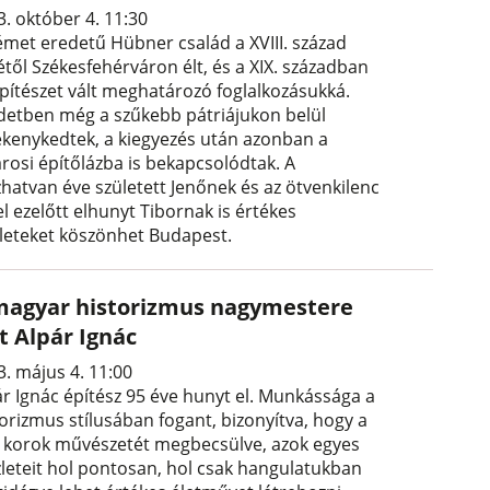
3. október 4. 11:30
émet eredetű Hübner család a XVIII. század
étől Székesfehérváron élt, és a XIX. században
építészet vált meghatározó foglalkozásukká.
detben még a szűkebb pátriájukon belül
ékenykedtek, a kiegyezés után azonban a
árosi építőlázba is bekapcsolódtak. A
zhatvan éve született Jenőnek és az ötvenkilenc
l ezelőtt elhunyt Tibornak is értékes
leteket köszönhet Budapest.
magyar historizmus nagymestere
t Alpár Ignác
3. május 4. 11:00
ár Ignác építész 95 éve hunyt el. Munkássága a
torizmus stílusában fogant, bizonyítva, hogy a
i korok művészetét megbecsülve, azok egyes
zleteit hol pontosan, hol csak hangulatukban