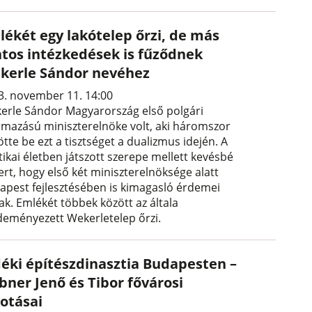
lékét egy lakótelep őrzi, de más
ntos intézkedések is fűződnek
kerle Sándor nevéhez
3. november 11. 14:00
erle Sándor Magyarország első polgári
rmazású miniszterelnöke volt, aki háromszor
ötte be ezt a tisztséget a dualizmus idején. A
tikai életben játszott szerepe mellett kevésbé
ert, hogy első két miniszterelnöksége alatt
apest fejlesztésében is kimagasló érdemei
ak. Emlékét többek között az általa
deményezett Wekerletelep őrzi.
déki építészdinasztia Budapesten –
bner Jenő és Tibor fővárosi
kotásai