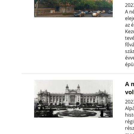
202
A n
elej
az 
Kez
tev
főv
szá
évve
épü
A 
vol
202
Alp
his
rég
rés