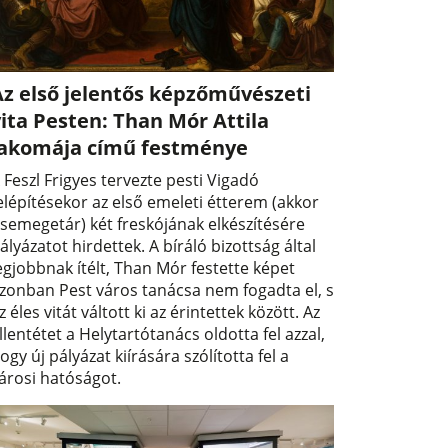
Az első jelentős képzőművészeti
ita Pesten: Than Mór Attila
lakomája című festménye
 Feszl Frigyes tervezte pesti Vigadó
elépítésekor az első emeleti étterem (akkor
semegetár) két freskójának elkészítésére
ályázatot hirdettek. A bíráló bizottság által
egjobbnak ítélt, Than Mór festette képet
zonban Pest város tanácsa nem fogadta el, s
z éles vitát váltott ki az érintettek között. Az
llentétet a Helytartótanács oldotta fel azzal,
ogy új pályázat kiírására szólította fel a
árosi hatóságot.