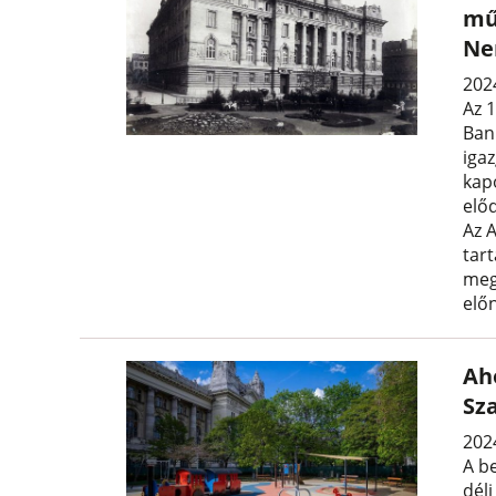
mű
Ne
202
Az 
Ban
iga
kap
elő
Az A
tart
meg
előn
Aho
Sz
2024
A b
déli