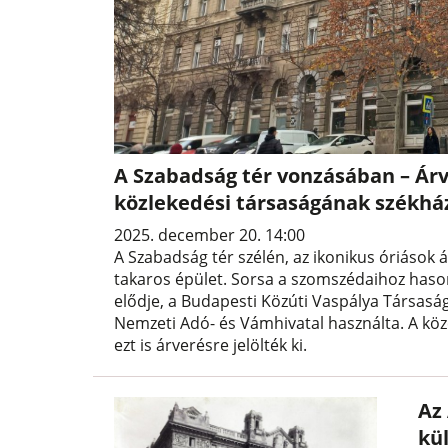
A Szabadság tér vonzásában – Árv
közlekedési társaságának székhá
2025. december 20. 14:00
A Szabadság tér szélén, az ikonikus óriáso
takaros épület. Sorsa a szomszédaihoz hason
elődje, a Budapesti Közúti Vaspálya Társaság
Nemzeti Adó- és Vámhivatal használta. A kö
ezt is árverésre jelölték ki.
Az
kü