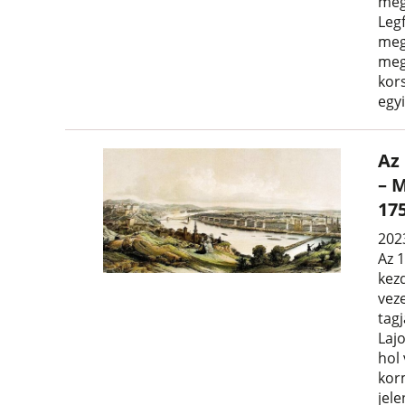
meg
Leg
meg
meg
kors
egyi
Az
– 
17
2023
Az 1
kez
vez
tagj
Lajo
hol 
kor
jele