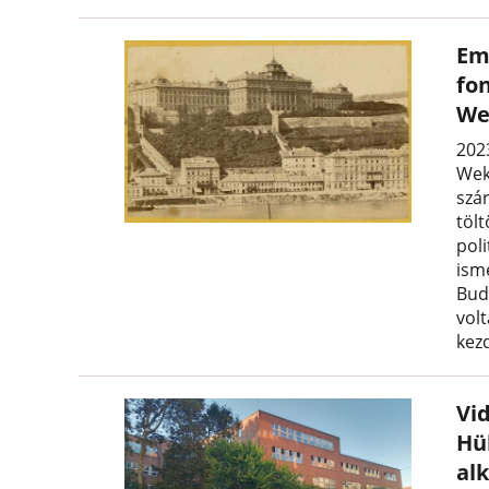
Em
fo
We
202
Wek
szá
tölt
poli
ism
Bud
volt
kez
Vi
Hü
al