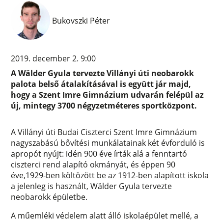
Bukovszki Péter
2019. december 2. 9:00
A Wälder Gyula tervezte Villányi úti neobarokk
palota belső átalakításával is együtt jár majd,
hogy a Szent Imre Gimnázium udvarán felépül az
új, mintegy 3700 négyzetméteres sportközpont.
A Villányi úti Budai Ciszterci Szent Imre Gimnázium
nagyszabású bővítési munkálatainak két évforduló is
apropót nyújt: idén 900 éve írták alá a fenntartó
ciszterci rend alapító okmányát, és éppen 90
éve,1929-ben költözött be az 1912-ben alapított iskola
a jelenleg is használt, Wälder Gyula tervezte
neobarokk épületbe.
A műemléki védelem alatt álló iskolaépület mellé, a