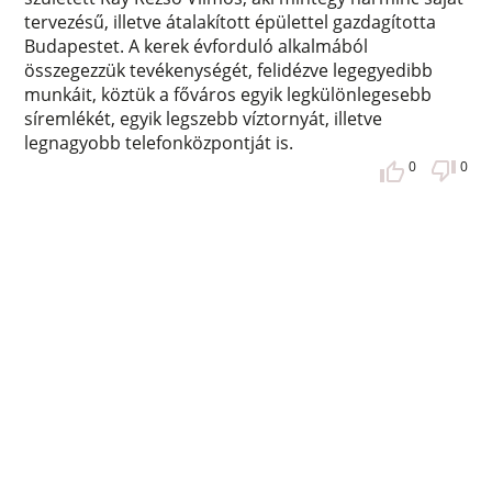
tervezésű, illetve átalakított épülettel gazdagította
Budapestet. A kerek évforduló alkalmából
összegezzük tevékenységét, felidézve legegyedibb
munkáit, köztük a főváros egyik legkülönlegesebb
síremlékét, egyik legszebb víztornyát, illetve
legnagyobb telefonközpontját is.
0
0