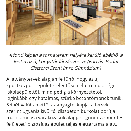
A fönti képen a tornaterem helyére kerülő ebédlő, a
lentin az új könyvtár látványterve (Forrás: Budai
Ciszterci Szent Imre Gimnázium)
A látványtervek alapján feltűnő, hogy az új
sportközpont épülete jelentősen elüt mind a régi
iskolaépülettől, mind pedig a környezetétől,
leginkább egy hatalmas, szürke betontömbnek tűnik.
Színét valóban ettől az anyagtól kapja: a tervek
szerint ugyanis kívülről díszbeton burkolat borítja
majd, amely a várakozások alapján „gondozásmentes
felületet” biztosít az épület teljes élettartama alatt.