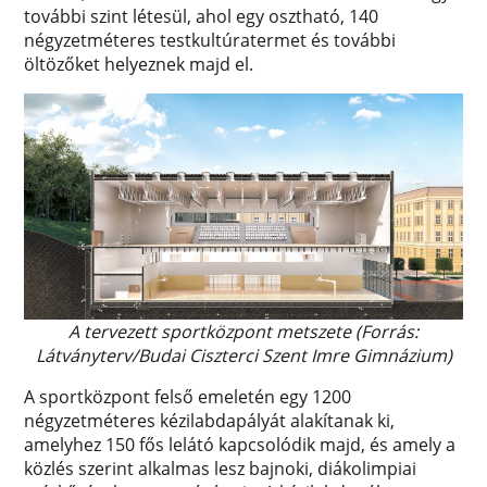
további szint létesül, ahol egy osztható, 140
négyzetméteres testkultúratermet és további
öltözőket helyeznek majd el.
A tervezett sportközpont metszete (Forrás:
Látványterv/Budai Ciszterci Szent Imre Gimnázium)
A sportközpont felső emeletén egy 1200
négyzetméteres kézilabdapályát alakítanak ki,
amelyhez 150 fős lelátó kapcsolódik majd, és amely a
közlés szerint alkalmas lesz bajnoki, diákolimpiai