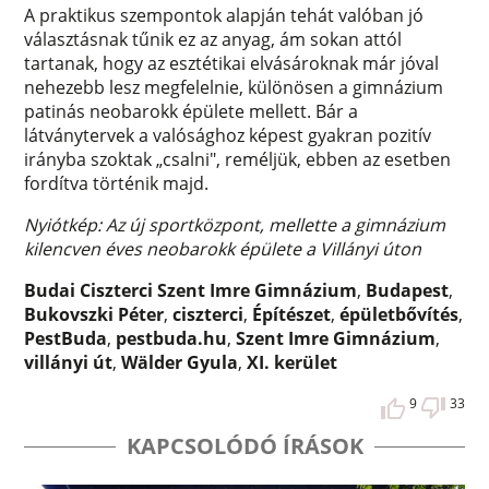
A praktikus szempontok alapján tehát valóban jó
választásnak tűnik ez az anyag, ám sokan attól
tartanak, hogy az esztétikai elvásároknak már jóval
nehezebb lesz megfelelnie, különösen a gimnázium
patinás neobarokk épülete mellett. Bár a
látványtervek a valósághoz képest gyakran pozitív
irányba szoktak „csalni", reméljük, ebben az esetben
fordítva történik majd.
Nyiótkép: Az új sportközpont, mellette a gimnázium
kilencven éves neobarokk épülete a Villányi úton
Budai Ciszterci Szent Imre Gimnázium
,
Budapest
,
Bukovszki Péter
,
ciszterci
,
Építészet
,
épületbővítés
,
PestBuda
,
pestbuda.hu
,
Szent Imre Gimnázium
,
villányi út
,
Wälder Gyula
,
XI. kerület
9
33
KAPCSOLÓDÓ ÍRÁSOK