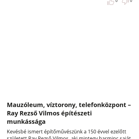
0
0
Mauzóleum, víztorony, telefonközpont –
Ray Rezső Vilmos építészeti
munkássága
Kevésbé ismert építőművészünk a 150 évvel ezelőtt
született Ray Rezső Vilmos, aki mintegy harminc saját