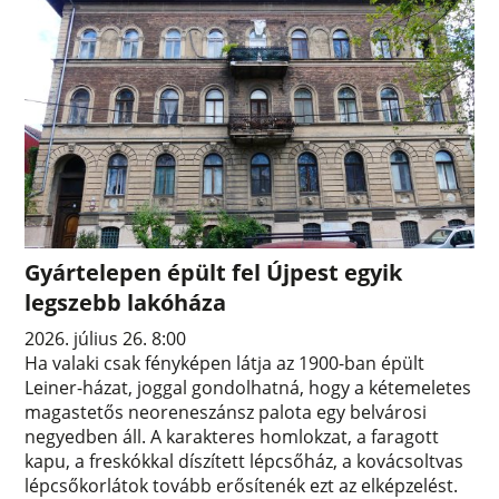
Gyártelepen épült fel Újpest egyik
legszebb lakóháza
2026. július 26. 8:00
Ha valaki csak fényképen látja az 1900-ban épült
Leiner-házat, joggal gondolhatná, hogy a kétemeletes
magastetős neoreneszánsz palota egy belvárosi
negyedben áll. A karakteres homlokzat, a faragott
kapu, a freskókkal díszített lépcsőház, a kovácsoltvas
lépcsőkorlátok tovább erősítenék ezt az elképzelést.