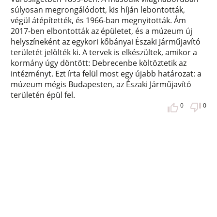
súlyosan megrongálódott, kis híján lebontották,
végül átépítették, és 1966-ban megnyitották. Ám
2017-ben elbontották az épületet, és a múzeum új
helyszíneként az egykori kőbányai Északi Járműjavító
területét jelölték ki. A tervek is elkészültek, amikor a
kormány úgy döntött: Debrecenbe költöztetik az
intézményt. Ezt írta felül most egy újabb határozat: a
múzeum mégis Budapesten, az Északi Járműjavító
területén épül fel.
0
0