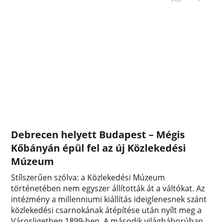
Debrecen helyett Budapest – Mégis
Kőbányán épül fel az új Közlekedési
Múzeum
Stílszerűen szólva: a Közlekedési Múzeum
történetében nem egyszer állították át a váltókat. Az
intézmény a millenniumi kiállítás ideiglenesnek szánt
közlekedési csarnokának átépítése után nyílt meg a
Városligetben 1899-ben. A második világháborúban