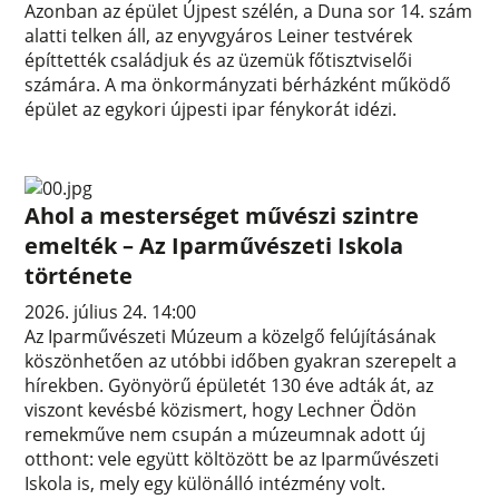
Azonban az épület Újpest szélén, a Duna sor 14. szám
alatti telken áll, az enyvgyáros Leiner testvérek
építtették családjuk és az üzemük főtisztviselői
számára. A ma önkormányzati bérházként működő
épület az egykori újpesti ipar fénykorát idézi.
Ahol a mesterséget művészi szintre
emelték – Az Iparművészeti Iskola
története
2026. július 24. 14:00
Az Iparművészeti Múzeum a közelgő felújításának
köszönhetően az utóbbi időben gyakran szerepelt a
hírekben. Gyönyörű épületét 130 éve adták át, az
viszont kevésbé közismert, hogy Lechner Ödön
remekműve nem csupán a múzeumnak adott új
otthont: vele együtt költözött be az Iparművészeti
Iskola is, mely egy különálló intézmény volt.