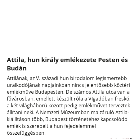
Attila, hun király emlékezete Pesten és
Budán
Attilának, az V. századi hun birodalom legismertebb
uralkodójának napjainkban nincs jelentősebb köztéri
emlékműve Budapesten. De számos Attila utca van a
fővárosban, emellett készült róla a VIgadóban freskó,
a két világháború között pedig emlékművet terveztek
állítani neki. A Nemzeti Múzeumban ma záruló Attila-
kiállításon több, Budapest történetéhez kapcsolódó
emlék is szerepelt a hun fejedelemmel
összefüggésben.