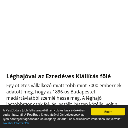
Léghajóval az Ezredéves Kiállítás fölé
Egy ötletes vállalkozó miatt több mint 7000 embernek
adatott meg, hogy az 1896-os Budapestet
madártávlatból szemlélhesse meg. A léghajó
legtöbbször csak fel- és leszállt, hiszen kötéllel volt a
földhöz rögzítve, de ez a légi utazás a 130 évvel
A PestBuda a jobb felhasználói élmény biztosítása érdekében
Értem
sütiket használ. A PestBuda látogatásával Ön beleegyezik az
ezelőtti Ezredéves Országos Kiállítás alatt érdekes
ilyen adatfájlok fogadásába és elfogadja az adat- és sütikezelésre vonatkozó irányelveket.
attrakciónak számított.
További információk