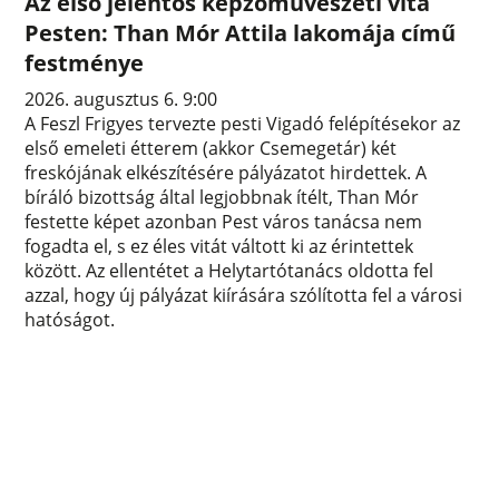
Az első jelentős képzőművészeti vita
Pesten: Than Mór Attila lakomája című
festménye
2026. augusztus 6. 9:00
A Feszl Frigyes tervezte pesti Vigadó felépítésekor az
első emeleti étterem (akkor Csemegetár) két
freskójának elkészítésére pályázatot hirdettek. A
bíráló bizottság által legjobbnak ítélt, Than Mór
festette képet azonban Pest város tanácsa nem
fogadta el, s ez éles vitát váltott ki az érintettek
között. Az ellentétet a Helytartótanács oldotta fel
azzal, hogy új pályázat kiírására szólította fel a városi
hatóságot.