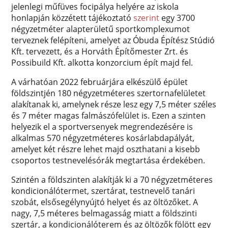
jelenlegi műfüves focipálya helyére az iskola
honlapján közzétett tájékoztató
szerint
egy 3700
négyzetméter alapterületű sportkomplexumot
terveznek felépíteni, amelyet az Óbuda Építész Stúdió
Kft. tervezett, és a Horváth Építőmester Zrt. és
Possibuild Kft. alkotta konzorcium épít majd fel.
A várhatóan 2022 februárjára elkészülő épület
földszintjén 180 négyzetméteres szertornafelületet
alakítanak ki, amelynek része lesz egy 7,5 méter széles
és 7 méter magas falmászófelület is. Ezen a szinten
helyezik el a sportversenyek megrendezésére is
alkalmas 570 négyzetméteres kosárlabdapályát,
amelyet két részre lehet majd oszthatani a kisebb
csoportos testnevelésórák megtartása érdekében.
Szintén a földszinten alakítják ki a 70 négyzetméteres
kondicionálótermet, szertárat, testnevelő tanári
szobát, elsősegélynyújtó helyet és az öltözőket. A
nagy, 7,5 méteres belmagasság miatt a földszinti
szertár, a kondicionálóterem és az öltözők fölött egy