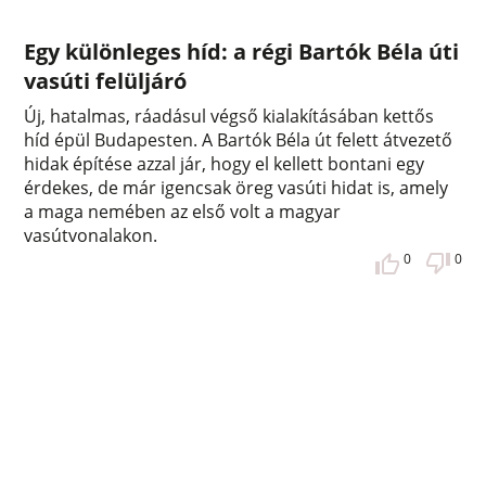
Egy különleges híd: a régi Bartók Béla úti
vasúti felüljáró
Új, hatalmas, ráadásul végső kialakításában kettős
híd épül Budapesten. A Bartók Béla út felett átvezető
hidak építése azzal jár, hogy el kellett bontani egy
érdekes, de már igencsak öreg vasúti hidat is, amely
a maga nemében az első volt a magyar
vasútvonalakon.
0
0