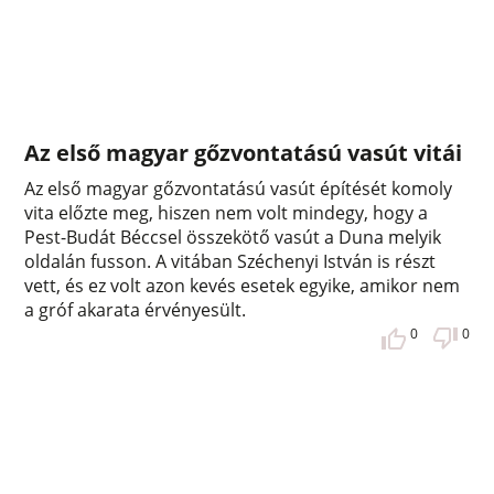
Az első magyar gőzvontatású vasút vitái
Az első magyar gőzvontatású vasút építését komoly
vita előzte meg, hiszen nem volt mindegy, hogy a
Pest-Budát Béccsel összekötő vasút a Duna melyik
oldalán fusson. A vitában Széchenyi István is részt
vett, és ez volt azon kevés esetek egyike, amikor nem
a gróf akarata érvényesült.
0
0