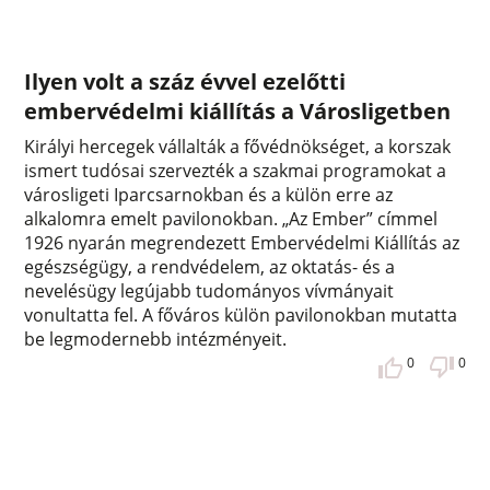
Ilyen volt a száz évvel ezelőtti
embervédelmi kiállítás a Városligetben
Királyi hercegek vállalták a fővédnökséget, a korszak
ismert tudósai szervezték a szakmai programokat a
városligeti Iparcsarnokban és a külön erre az
alkalomra emelt pavilonokban. „Az Ember” címmel
1926 nyarán megrendezett Embervédelmi Kiállítás az
egészségügy, a rendvédelem, az oktatás- és a
nevelésügy legújabb tudományos vívmányait
vonultatta fel. A főváros külön pavilonokban mutatta
be legmodernebb intézményeit.
0
0