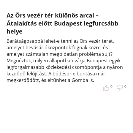
Az Örs vezér tér különös arcai –
Átalakítás előtt Budapest legfurcsább
helye
Barátságosabbá lehet-e tenni az Örs vezér teret,
amelyet bevásárlóközpontok fognak közre, és
amelyet számtalan megoldatlan probléma sújt?
Megnéztük, milyen állapotban várja Budapest egyik
legforgalmasabb közlekedési csomópontja a nyáron
kezdődő felújítást. A bódésor elbontása már
megkezdődött, és eltűnhet a Gomba is.
0
0