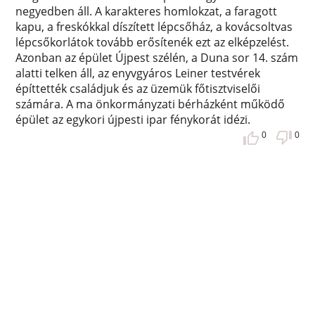
negyedben áll. A karakteres homlokzat, a faragott
kapu, a freskókkal díszített lépcsőház, a kovácsoltvas
lépcsőkorlátok tovább erősítenék ezt az elképzelést.
Azonban az épület Újpest szélén, a Duna sor 14. szám
alatti telken áll, az enyvgyáros Leiner testvérek
építtették családjuk és az üzemük főtisztviselői
számára. A ma önkormányzati bérházként működő
épület az egykori újpesti ipar fénykorát idézi.
0
0