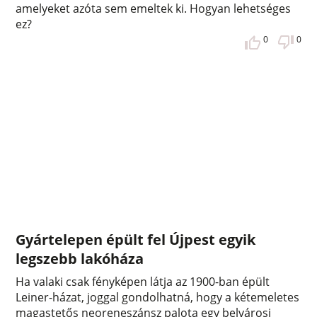
amelyeket azóta sem emeltek ki. Hogyan lehetséges
ez?
0
0
Gyártelepen épült fel Újpest egyik
legszebb lakóháza
Ha valaki csak fényképen látja az 1900-ban épült
Leiner-házat, joggal gondolhatná, hogy a kétemeletes
magastetős neoreneszánsz palota egy belvárosi