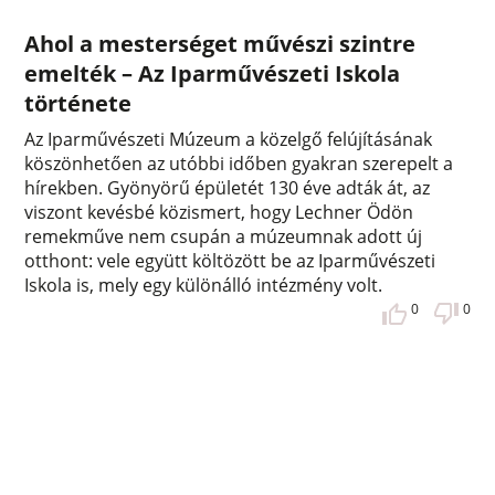
Ahol a mesterséget művészi szintre
emelték – Az Iparművészeti Iskola
története
Az Iparművészeti Múzeum a közelgő felújításának
köszönhetően az utóbbi időben gyakran szerepelt a
hírekben. Gyönyörű épületét 130 éve adták át, az
viszont kevésbé közismert, hogy Lechner Ödön
remekműve nem csupán a múzeumnak adott új
otthont: vele együtt költözött be az Iparművészeti
Iskola is, mely egy különálló intézmény volt.
0
0