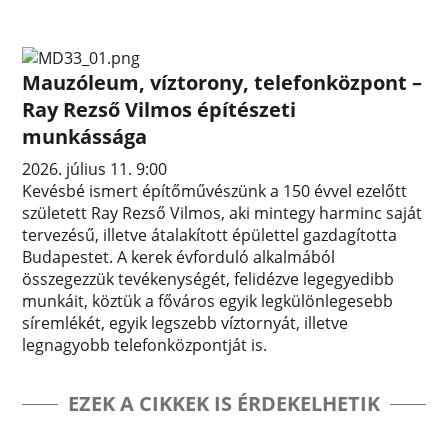
Mauzóleum, víztorony, telefonközpont –
Ray Rezső Vilmos építészeti
munkássága
2026. július 11. 9:00
Kevésbé ismert építőművészünk a 150 évvel ezelőtt
született Ray Rezső Vilmos, aki mintegy harminc saját
tervezésű, illetve átalakított épülettel gazdagította
Budapestet. A kerek évforduló alkalmából
összegezzük tevékenységét, felidézve legegyedibb
munkáit, köztük a főváros egyik legkülönlegesebb
síremlékét, egyik legszebb víztornyát, illetve
legnagyobb telefonközpontját is.
EZEK A CIKKEK IS ÉRDEKELHETIK