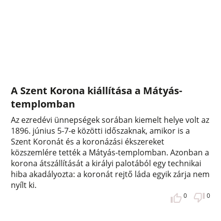
A Szent Korona kiállítása a Mátyás-
templomban
Az ezredévi ünnepségek sorában kiemelt helye volt az
1896. június 5-7-e közötti időszaknak, amikor is a
Szent Koronát és a koronázási ékszereket
közszemlére tették a Mátyás-templomban. Azonban a
korona átszállítását a királyi palotából egy technikai
hiba akadályozta: a koronát rejtő láda egyik zárja nem
nyílt ki.
0
0