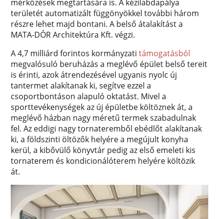
mérkőzések megtartására is. A kézilabdapálya
területét automatizált függönyökkel további három
részre lehet majd bontani. A belső átalakítást a
MATA-DÓR Architektúra Kft. végzi.
A 4,7 milliárd forintos kormányzati
támogatásból
megvalósuló beruházás a meglévő épület belső tereit
is érinti, azok átrendezésével ugyanis nyolc új
tantermet alakítanak ki, segítve ezzel a
csoportbontáson alapuló oktatást. Mivel a
sporttevékenységek az új épületbe költöznek át, a
meglévő házban nagy méretű termek szabadulnak
fel. Az eddigi nagy tornateremből ebédlőt alakítanak
ki, a földszinti öltözők helyére a megújult konyha
kerül, a kibővülő könyvtár pedig az első emeleti kis
tornaterem és kondicionálóterem helyére költözik
át.