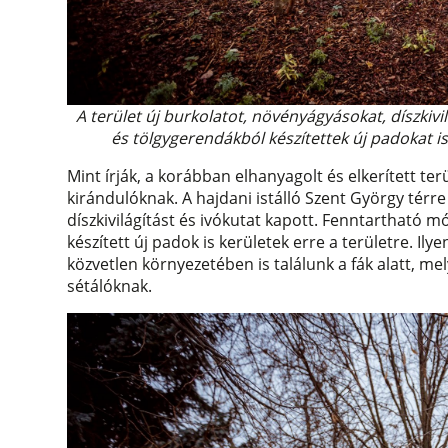
A terület új burkolatot, növényágyásokat, díszkivil
és tölgygerendákból készítettek új padokat is
Mint írják, a korábban elhanyagolt és elkerített terü
kirándulóknak. A hajdani istálló Szent György térr
díszkivilágítást és ivókutat kapott. Fenntartható 
készített új padok is kerületek erre a területre. Il
közvetlen környezetében is találunk a fák alatt, 
sétálóknak.