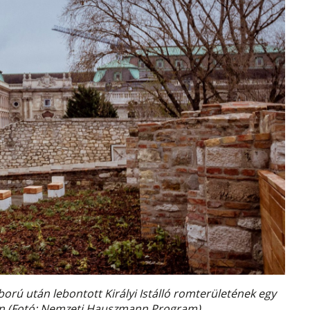
ború után lebontott Királyi Istálló romterületének egy
en (Fotó: Nemzeti Hauszmann Program)