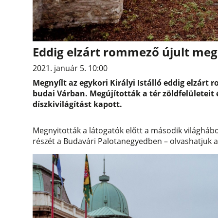
Eddig elzárt rommező újult meg
2021. január 5. 10:00
Megnyílt az egykori Királyi Istálló eddig elzárt
budai Várban. Megújították a tér zöldfelületeit 
díszkivilágítást kapott.
Megnyitották a látogatók előtt a második világhábo
részét a Budavári Palotanegyedben – olvashatjuk