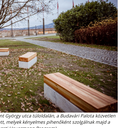
nt György utca túloldalán, a Budavári Palota közvetlen
latt, melyek kényelmes pihenőként szolgálnak majd a