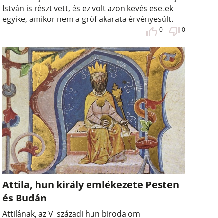
István is részt vett, és ez volt azon kevés esetek
egyike, amikor nem a gróf akarata érvényesült.
0
0
Attila, hun király emlékezete Pesten
és Budán
Attilának, az V. századi hun birodalom