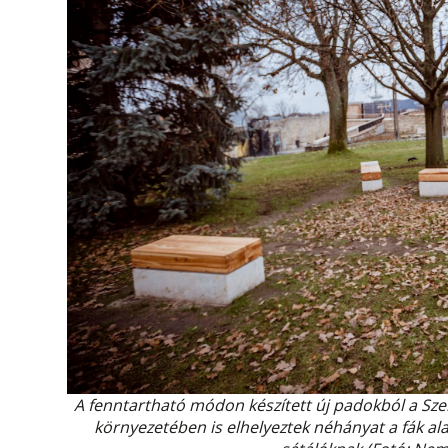
A fenntartható módon készített új padokból a Sze
környezetében is elhelyeztek néhányat a fák a