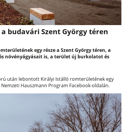
 a budavári Szent György téren
 romterületének egy része a Szent György téren, a
és növényágyásait is, a terület új burkolatot és
rú után lebontott Királyi Istálló romterületének egy
 a Nemzeti Hauszmann Program Facebook-oldalán.