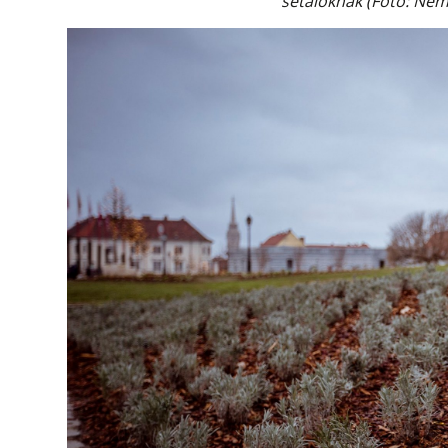
sétálóknak (Fotó: Ne