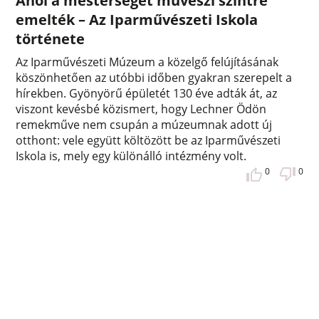
Ahol a mesterséget művészi szintre
emelték – Az Iparművészeti Iskola
története
Az Iparművészeti Múzeum a közelgő felújításának
köszönhetően az utóbbi időben gyakran szerepelt a
hírekben. Gyönyörű épületét 130 éve adták át, az
viszont kevésbé közismert, hogy Lechner Ödön
remekműve nem csupán a múzeumnak adott új
otthont: vele együtt költözött be az Iparművészeti
Iskola is, mely egy különálló intézmény volt.
0
0