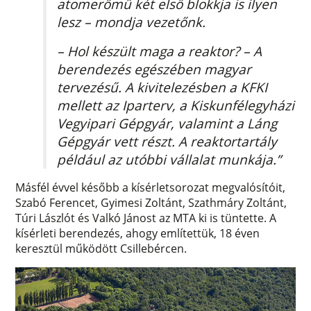
atomerőmű két első blokkja is ilyen
lesz – mondja vezetőnk.
– Hol készült maga a reaktor? – A
berendezés egészében magyar
tervezésű. A kivitelezésben a KFKI
mellett az Iparterv, a Kiskunfélegyházi
Vegyipari Gépgyár, valamint a Láng
Gépgyár vett részt. A reaktortartály
például az utóbbi vállalat munkája.”
Másfél évvel később a kísérletsorozat megvalósítóit,
Szabó Ferencet, Gyimesi Zoltánt, Szathmáry Zoltánt,
Túri Lászlót és Valkó Jánost az MTA ki is tüntette. A
kísérleti berendezés, ahogy említettük, 18 éven
keresztül működött Csillebércen.