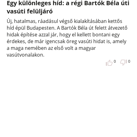
Egy különleges híd: a régi Bartók Béla úti
vasúti felüljáró
Új, hatalmas, ráadásul végső kialakításában kettős
híd épül Budapesten. A Bartók Béla út felett átvezető
hidak építése azzal jár, hogy el kellett bontani egy
érdekes, de már igencsak öreg vasúti hidat is, amely
a maga nemében az első volt a magyar
vasútvonalakon.
0
0