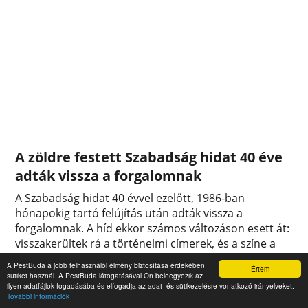
A zöldre festett Szabadság hidat 40 éve
adták vissza a forgalomnak
A Szabadság hidat 40 évvel ezelőtt, 1986-ban
hónapokig tartó felújítás után adták vissza a
forgalomnak. A híd ekkor számos változáson esett át:
visszakerültek rá a történelmi címerek, és a színe a
korábbi szürke helyett zöld lett.
A PestBuda a jobb felhasználói élmény biztosítása érdekében
Értem
0
0
sütiket használ. A PestBuda látogatásával Ön beleegyezik az
ilyen adatfájlok fogadásába és elfogadja az adat- és sütikezelésre vonatkozó irányelveket.
További információk