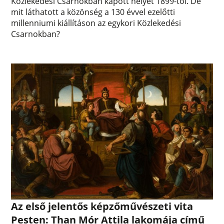
Közlekedési Csarnokban kapott helyet 1899-től. De
mit láthatott a közönség a 130 évvel ezelőtti
millenniumi kiállításon az egykori Közlekedési
Csarnokban?
Az első jelentős képzőművészeti vita
Pesten: Than Mór Attila lakomája című