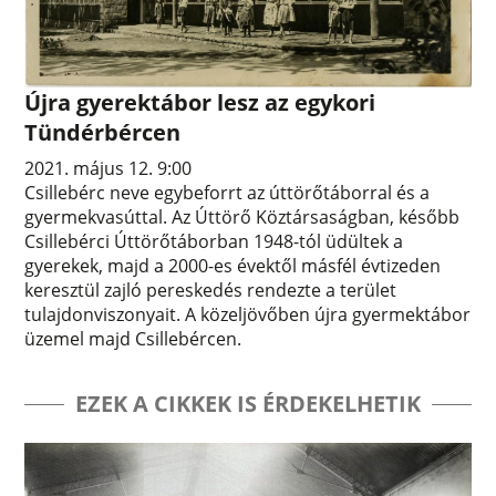
Újra gyerektábor lesz az egykori
Tündérbércen
2021. május 12. 9:00
Csillebérc neve egybeforrt az úttörőtáborral és a
gyermekvasúttal. Az Úttörő Köztársaságban, később
Csillebérci Úttörőtáborban 1948-tól üdültek a
gyerekek, majd a 2000-es évektől másfél évtizeden
keresztül zajló pereskedés rendezte a terület
tulajdonviszonyait. A közeljövőben újra gyermektábor
üzemel majd Csillebércen.
EZEK A CIKKEK IS ÉRDEKELHETIK