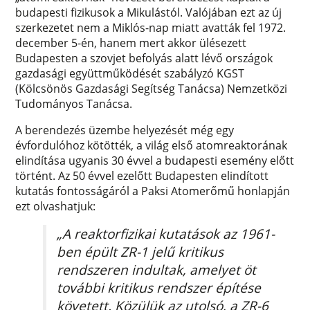
budapesti fizikusok a Mikulástól. Valójában ezt az új
szerkezetet nem a Miklós-nap miatt avatták fel 1972.
december 5-én, hanem mert akkor ülésezett
Budapesten a szovjet befolyás alatt lévő országok
gazdasági együttműködését szabályzó KGST
(Kölcsönös Gazdasági Segítség Tanácsa) Nemzetközi
Tudományos Tanácsa.
A berendezés üzembe helyezését még egy
évfordulóhoz kötötték, a világ első atomreaktorának
elindítása ugyanis 30 évvel a budapesti esemény előtt
történt. Az 50 évvel ezelőtt Budapesten elindított
kutatás fontosságáról a Paksi Atomerőmű honlapján
ezt olvashatjuk:
„A reaktorfizikai kutatások az 1961-
ben épült ZR-1 jelű kritikus
rendszeren indultak, amelyet öt
további kritikus rendszer építése
követett. Közülük az utolsó, a ZR-6