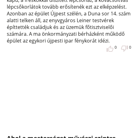
lépcsőkorlátok tovább erősítenék ezt az elképzelést.
Azonban az épület Újpest szélén, a Duna sor 14. szám
alatti telken áll, az enyvgyáros Leiner testvérek
építtették családjuk és az üzemük főtisztviselői
számára. A ma önkormányzati bérházként működő
épület az egykori újpesti ipar fénykorát idézi.
0
0