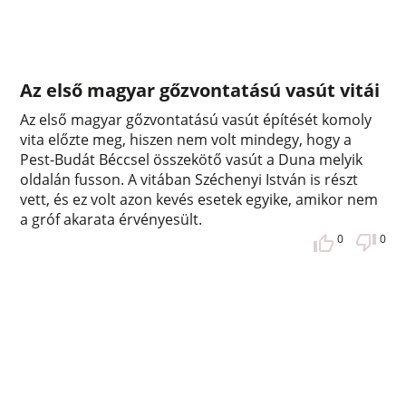
Az első magyar gőzvontatású vasút vitái
Az első magyar gőzvontatású vasút építését komoly
vita előzte meg, hiszen nem volt mindegy, hogy a
Pest-Budát Béccsel összekötő vasút a Duna melyik
oldalán fusson. A vitában Széchenyi István is részt
vett, és ez volt azon kevés esetek egyike, amikor nem
a gróf akarata érvényesült.
0
0