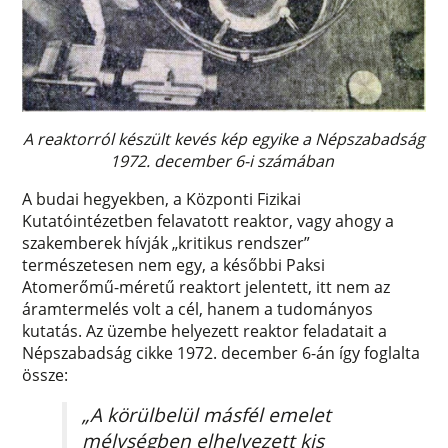
A reaktorról készült kevés kép egyike a Népszabadság
1972. december 6-i számában
A budai hegyekben, a Központi Fizikai
Kutatóintézetben felavatott reaktor, vagy ahogy a
szakemberek hívják „kritikus rendszer”
természetesen nem egy, a későbbi Paksi
Atomerőmű-méretű reaktort jelentett, itt nem az
áramtermelés volt a cél, hanem a tudományos
kutatás. Az üzembe helyezett reaktor feladatait a
Népszabadság cikke 1972. december 6-án így foglalta
össze:
„A körülbelül másfél emelet
mélységben elhelyezett kis