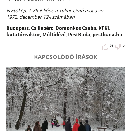
Nyitókép: A ZR-6 képe a Tükör című magazin
1972. december 12-i számában
Budapest
,
Csillebérc
,
Domonkos Csaba
,
KFKI
,
kutatóreaktor
,
Múltidéző
,
PestBuda
,
pestbuda.hu
98
0
KAPCSOLÓDÓ ÍRÁSOK