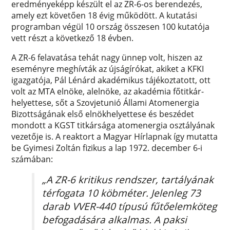
eredményeképp készült el az ZR-6-os berendezés,
amely ezt követően 18 évig működött. A kutatási
programban végül 10 ország összesen 100 kutatója
vett részt a következő 18 évben.
A ZR-6 felavatása tehát nagy ünnep volt, hiszen az
eseményre meghívták az újságírókat, akiket a KFKI
igazgatója, Pál Lénárd akadémikus tájékoztatott, ott
volt az MTA elnöke, alelnöke, az akadémia főtitkár-
helyettese, sőt a Szovjetunió Állami Atomenergia
Bizottságának első elnökhelyettese és beszédet
mondott a KGST titkársága atomenergia osztályának
vezetője is. A reaktort a Magyar Hírlapnak így mutatta
be Gyimesi Zoltán fizikus a lap 1972. december 6-i
számában:
„A ZR-6 kritikus rendszer, tartályának
térfogata 10 köbméter. Jelenleg 73
darab VVER-440 típusú fűtőelemköteg
befogadására alkalmas. A paksi