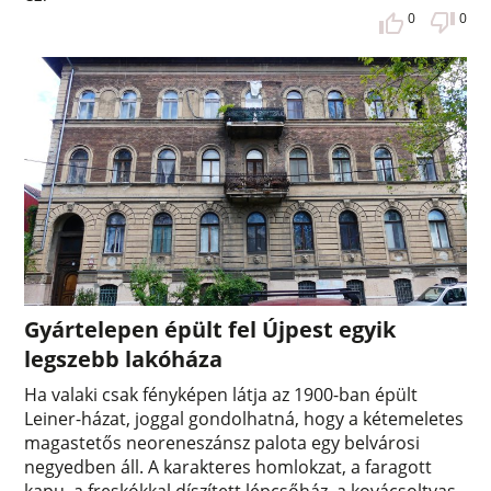
0
0
Gyártelepen épült fel Újpest egyik
legszebb lakóháza
Ha valaki csak fényképen látja az 1900-ban épült
Leiner-házat, joggal gondolhatná, hogy a kétemeletes
magastetős neoreneszánsz palota egy belvárosi
negyedben áll. A karakteres homlokzat, a faragott
kapu, a freskókkal díszített lépcsőház, a kovácsoltvas