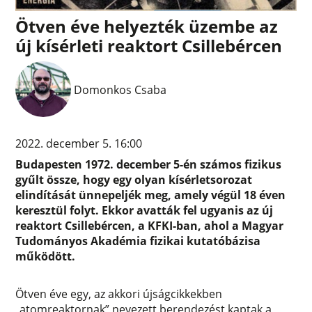
Ötven éve helyezték üzembe az
új kísérleti reaktort Csillebércen
Domonkos Csaba
2022. december 5. 16:00
Budapesten 1972. december 5-én számos fizikus
gyűlt össze, hogy egy olyan kísérletsorozat
elindítását ünnepeljék meg, amely végül 18 éven
keresztül folyt. Ekkor avatták fel ugyanis az új
reaktort Csillebércen, a KFKI-ban, ahol a Magyar
Tudományos Akadémia fizikai kutatóbázisa
működött.
Ötven éve egy, az akkori újságcikkekben
„atomreaktornak” nevezett berendezést kaptak a