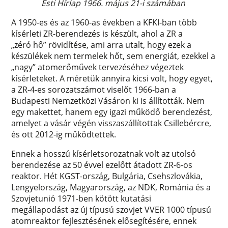
Esti Hírlap 1966. május 21-i számában
A 1950-es és az 1960-as években a KFKI-ban több
kísérleti ZR-berendezés is készült, ahol a ZR a
„zéró hő” rövidítése, ami arra utalt, hogy ezek a
készülékek nem termelek hőt, sem energiát, ezekkel a
„nagy” atomerőművek tervezéséhez végeztek
kísérleteket. A méretük annyira kicsi volt, hogy egyet,
a ZR-4-es sorozatszámot viselőt 1966-ban a
Budapesti Nemzetközi Vásáron ki is állították. Nem
egy makettet, hanem egy igazi működő berendezést,
amelyet a vásár végén visszaszállítottak Csillebércre,
és ott 2012-ig működtettek.
Ennek a hosszú kísérletsorozatnak volt az utolsó
berendezése az 50 évvel ezelőtt átadott ZR-6-os
reaktor. Hét KGST-ország, Bulgária, Csehszlovákia,
Lengyelország, Magyarország, az NDK, Románia és a
Szovjetunió 1971-ben kötött kutatási
megállapodást az új típusú szovjet VVER 1000 típusú
atomreaktor fejlesztésének elősegítésére, ennek