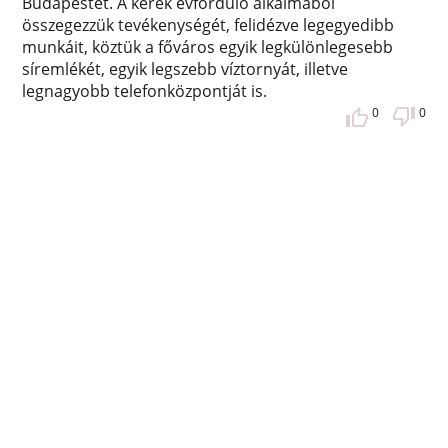
Budapestet. A kerek évforduló alkalmából
összegezzük tevékenységét, felidézve legegyedibb
munkáit, köztük a főváros egyik legkülönlegesebb
síremlékét, egyik legszebb víztornyát, illetve
legnagyobb telefonközpontját is.
0
0