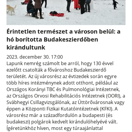
Érintetlen természet a városon belül: a
hó borította Budakeszierdőben
kirándultunk
2023. december 30. 17:00
Lapunk nemrég számolt be arról, hogy 130 évvel
ezelőtt csatolták a fővároshoz Budakeszierdő
területét. Az új városrész az évtizedek során egyre
több híres intézménynek adott otthont, például az
Országos Korányi TBC és Pulmonológiai Intézetnek,
az Országos Orvosi Rehabilitációs Intézetnek (OORI), a
Svábhegyi Csillagvizsgálónak, az Úttörővárosnak vagy
éppen a Központi Fizikai Kutatóintézetnek (KFKI). A
városrész már a századfordulón a budapesti (és
budakeszi) polgárok kedvelt kirándulóhelyévé vált.
Ígéretünkhöz híven, most egy túraajánlattal