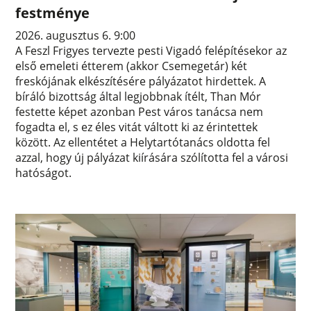
festménye
2026. augusztus 6. 9:00
A Feszl Frigyes tervezte pesti Vigadó felépítésekor az
első emeleti étterem (akkor Csemegetár) két
freskójának elkészítésére pályázatot hirdettek. A
bíráló bizottság által legjobbnak ítélt, Than Mór
festette képet azonban Pest város tanácsa nem
fogadta el, s ez éles vitát váltott ki az érintettek
között. Az ellentétet a Helytartótanács oldotta fel
azzal, hogy új pályázat kiírására szólította fel a városi
hatóságot.