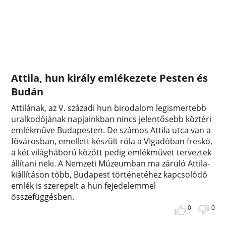
Attila, hun király emlékezete Pesten és
Budán
Attilának, az V. századi hun birodalom legismertebb
uralkodójának napjainkban nincs jelentősebb köztéri
emlékműve Budapesten. De számos Attila utca van a
fővárosban, emellett készült róla a VIgadóban freskó,
a két világháború között pedig emlékművet terveztek
állítani neki. A Nemzeti Múzeumban ma záruló Attila-
kiállításon több, Budapest történetéhez kapcsolódó
emlék is szerepelt a hun fejedelemmel
összefüggésben.
0
0