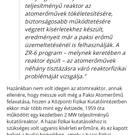
teljesítményű reaktor az
atomerőművek tökéletesítésére,
biztonságosabb működtetésére
végzett kísérletekhez készült,
eredményeit már a paksi erőmű
üzemeltetésénél is felhasználják. A
ZR-6 program – melynek keretében a
reaktor épült – az atomerőművek
néhány tisztázásra váró reaktorfizikai
problémáját vizsgálja.”
Hazánkban nem volt idegen az atomreaktor, annak
ellenére, hogy messze volt még a Paksi Atomerőmű
felavatása, hiszen a Központi Fizikai Kutatóintézetben
ekkor már több mint egy évtizede, 1959 óta
működött egy kezdetben 2 MW teljesítményű
kutatóreaktor. A hazai fizikai kutatásokhoz is
szükséges volt ugyanis kísérleti erőműre, és ez kapott
helyet a budai hegyekben, amely a hazai fizikai