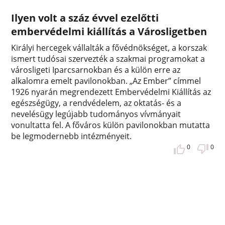
Ilyen volt a száz évvel ezelőtti
embervédelmi kiállítás a Városligetben
Királyi hercegek vállalták a fővédnökséget, a korszak
ismert tudósai szervezték a szakmai programokat a
városligeti Iparcsarnokban és a külön erre az
alkalomra emelt pavilonokban. „Az Ember” címmel
1926 nyarán megrendezett Embervédelmi Kiállítás az
egészségügy, a rendvédelem, az oktatás- és a
nevelésügy legújabb tudományos vívmányait
vonultatta fel. A főváros külön pavilonokban mutatta
be legmodernebb intézményeit.
0
0