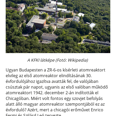
A KFKI látképe (Fotó: Wikipedia)
Ugyan Budapesten a ZR-6-os kísérleti atomreaktort
elvileg az első atomreaktor elindításának 30.
évfordulójához igazítva avatták fel, de valójában
csúsztak pár napot, ugyanis az első valóban működő
atomreaktort 1942. december 2-án indították el
Chicagóban. Miért volt fontos egy szovjet befolyás
alatt álló magyar atomreaktor szempontjából ez az
évforduló? Azért, mert a chicagói erőművet Enrico
Fermi és Szilárd Leó tervezte.