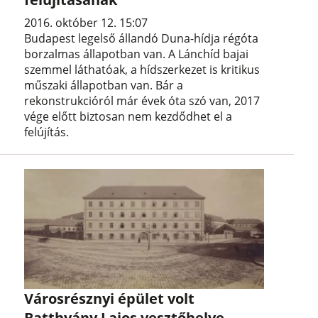
2016. október 12. 15:07
Budapest legelső állandó Duna-hídja régóta
borzalmas állapotban van. A Lánchíd bajai
szemmel láthatóak, a hídszerkezet is kritikus
műszaki állapotban van. Bár a
rekonstrukcióról már évek óta szó van, 2017
vége előtt biztosan nem kezdődhet el a
felújítás.
Városrésznyi épület volt
Batthyány Lajos vesztőhelye