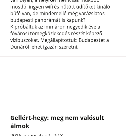
mosdó, ingyen wifi és hűtött üdítőket kínáló
büfé van, de mindemellé még varázslatos
budapesti panorámát is kapunk?
Kipróbáltuk az immáron negyedik éve a
fővárosi tömegközlekedés részét képező
vízibuszokat. Megállapítottuk: Budapestet a
Dunáról lehet igazán szeretni.
Gellért-hegy: meg nem valósult
álmok
2016. augusztus 1. 7:18