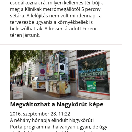
csodálkoznak rá, milyen kellemes tér bújik
meg a Klinikák metrómegállótól 5 percnyi
sétára. A felújítás nem volt mindennapi, a
tervezésbe ugyanis a környékbeliek is
beleszólhattak. A frissen átadott Ferenc
téren jártunk.
Megváltozhat a Nagykörút képe
2016. szeptember 28. 11:22
A néhány hónapja elindult Nagykörúti
Portálprogrammal halványan ugyan, de úgy