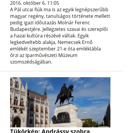
2016. október 6. 11:05
A Pál utcai fiúk ma is az egyik legnépszerűbb
magyar regény, tanulságos története mellett
pedig igazi időutazás Molnár Ferenc
Budapestjére. Jellegzetes szavai és szereplői
a hazai kultúra részévé váltak. Egyik
legkedveltebb alakja, Nemecsek Ernő
emlékét szeptember 21-e óta emléktábla
őrzi az Iparművészeti Múzeum
szomszédságában.
Tükörkép: Andrássy szobra