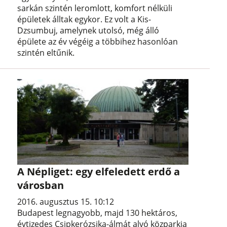
sarkán szintén leromlott, komfort nélküli
épületek álltak egykor. Ez volt a Kis-
Dzsumbuj, amelynek utolsó, még álló
épülete az év végéig a többihez hasonlóan
szintén eltűnik.
A Népliget: egy elfeledett erdő a
városban
2016. augusztus 15. 10:12
Budapest legnagyobb, majd 130 hektáros,
évtizedes Csipkerózsika-álmát alvó közparkja