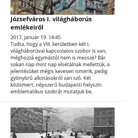
Józsefváros I. világháborús
emlékeiről
2017. január 19. 14:45
​Tudta, hogy a VIII. kerületben két I.
világháborúval kapcsolatos szobor is van,
méghozzá egymástól nem is messze? Bár
sokan nap mint nap elsétálnak mellettük, a
jelentésüket mégis kevesen ismerik, pedig
gyönyörű alkotásokról van szó. Két
közismert, népszerű budapesti helyszín
emblematikus szobrát mutatjuk be.