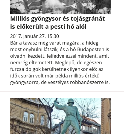
Milliós gyöngysor és tojásgránát
is előkerült a pesti hó alól
2017. január 27. 15:30
Bár a tavasz még várat magára, a hideg
most enyhülni látszik, és a hó Budapesten is
olvadni kezdett, felfedve ezzel mindent, amit
nemrég eltemetett. Meglepő, de egészen
furcsa dolgok kerülhetnek ilyenkor elő: az
idők során volt már példa milliós értékű
gyöngysorra, de veszélyes robbanószerre is.