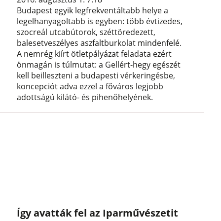
Budapest egyik legfrekventáltabb helye a
legelhanyagoltabb is egyben: több évtizedes,
szocreál utcabútorok, széttöredezett,
balesetveszélyes aszfaltburkolat mindenfelé.
A nemrég kiírt ötletpályázat feladata ezért
önmagán is túlmutat: a Gellért-hegy egészét
kell beilleszteni a budapesti vérkeringésbe,
koncepciót adva ezzel a főváros legjobb
adottságú kilátó- és pihenőhelyének.
Így avatták fel az Iparművészetit