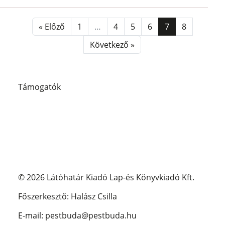
« Előző
1
…
4
5
6
7
8
Következő »
Támogatók
© 2026 Látóhatár Kiadó Lap-és Könyvkiadó Kft.
Főszerkesztő: Halász Csilla
E-mail: pestbuda@pestbuda.hu