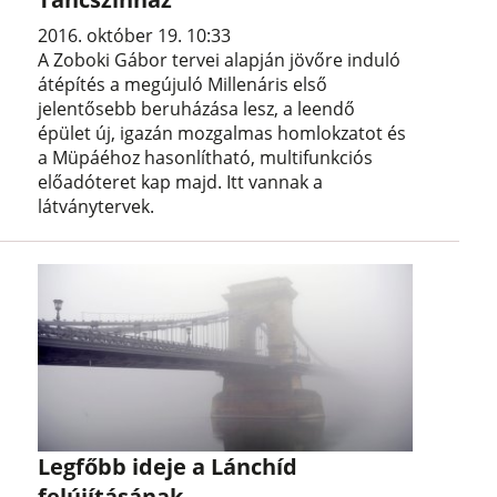
2016. október 19. 10:33
A Zoboki Gábor tervei alapján jövőre induló
átépítés a megújuló Millenáris első
jelentősebb beruházása lesz, a leendő
épület új, igazán mozgalmas homlokzatot és
a Müpáéhoz hasonlítható, multifunkciós
előadóteret kap majd. Itt vannak a
látványtervek.
Legfőbb ideje a Lánchíd
felújításának