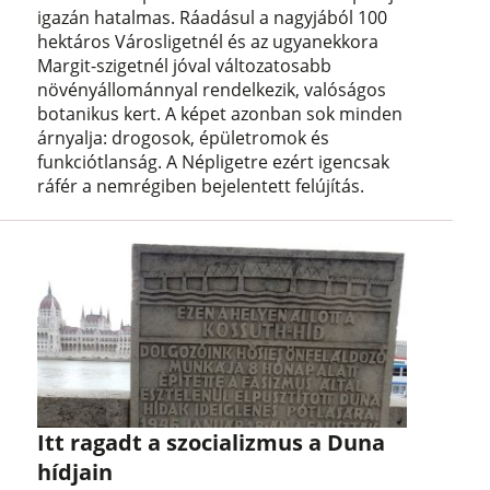
igazán hatalmas. Ráadásul a nagyjából 100
hektáros Városligetnél és az ugyanekkora
Margit-szigetnél jóval változatosabb
növényállománnyal rendelkezik, valóságos
botanikus kert. A képet azonban sok minden
árnyalja: drogosok, épületromok és
funkciótlanság. A Népligetre ezért igencsak
ráfér a nemrégiben bejelentett felújítás.
Itt ragadt a szocializmus a Duna
hídjain