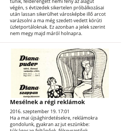
tűnik, felderengett némi fény az alagút
végén, s évtizedek sikertelen próbálkozásai
után lassan sikerülhet városképbe illő arcot
varázsolni a ma még szedett-vedett körúti
üzletportáloknak. Ez azonban a jelek szerint
nem megy majd máról holnapra.
Mesélnek a régi reklámok
2016. szeptember 19. 17:01
Ha a mai újsághirdetésekre, reklámokra
gondolunk, gyakran az jut eszünkbe:
túlságosan feltűnőek, félrevezetőek,