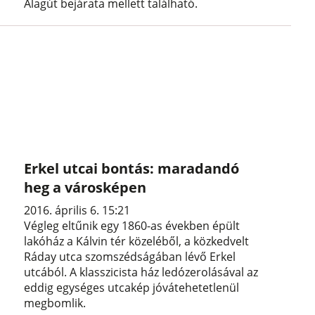
Alagút bejárata mellett található.
Erkel utcai bontás: maradandó
heg a városképen
2016. április 6. 15:21
Végleg eltűnik egy 1860-as években épült
lakóház a Kálvin tér közeléből, a közkedvelt
Ráday utca szomszédságában lévő Erkel
utcából. A klasszicista ház ledózerolásával az
eddig egységes utcakép jóvátehetetlenül
megbomlik.