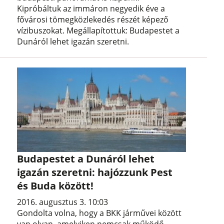
Kipróbáltuk az immáron negyedik éve a
fővárosi tömegközlekedés részét képező
vízibuszokat. Megállapítottuk: Budapestet a
Dunáról lehet igazán szeretni.
Budapestet a Dunáról lehet
igazán szeretni: hajózzunk Pest
és Buda között!
2016. augusztus 3. 10:03
Gondolta volna, hogy a BKK járművei között
van olyan, amelyiken nemcsak működő