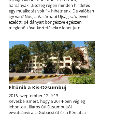
harsányak. „Bezzeg régen minden hirdetés
egy műalkotás volt!” – hihetnénk. De valóban
így van? Nos, a Vasárnapi Ujság száz évvel
ezelőtti példányait böngészve egészen
meglepő következtetésekre lehet jutni.
Eltűnik a Kis-Dzsumbuj
2016. szeptember 12. 9:13
Kevésbé ismert, hogy a 2014-ben végleg
lebontott, Illatos úti Dzsumbujtól
egyutcányira, a Gubacsi út és a Kén utca