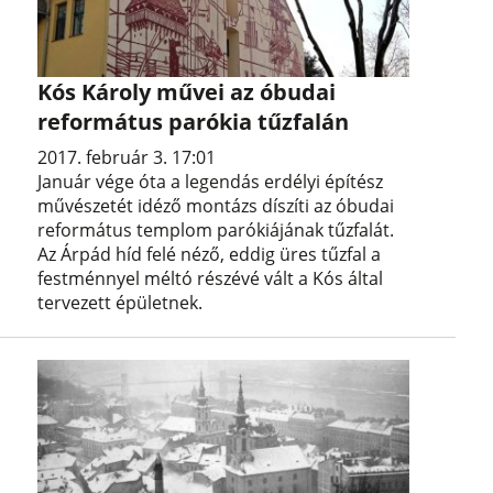
Kós Károly művei az óbudai
református parókia tűzfalán
2017. február 3. 17:01
Január vége óta a legendás erdélyi építész
művészetét idéző montázs díszíti az óbudai
református templom parókiájának tűzfalát.
Az Árpád híd felé néző, eddig üres tűzfal a
festménnyel méltó részévé vált a Kós által
tervezett épületnek.