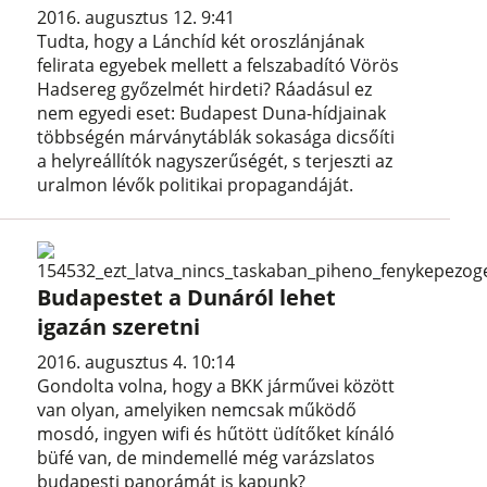
2016. augusztus 12. 9:41
Tudta, hogy a Lánchíd két oroszlánjának
felirata egyebek mellett a felszabadító Vörös
Hadsereg győzelmét hirdeti? Ráadásul ez
nem egyedi eset: Budapest Duna-hídjainak
többségén márványtáblák sokasága dicsőíti
a helyreállítók nagyszerűségét, s terjeszti az
uralmon lévők politikai propagandáját.
Budapestet a Dunáról lehet
igazán szeretni
2016. augusztus 4. 10:14
Gondolta volna, hogy a BKK járművei között
van olyan, amelyiken nemcsak működő
mosdó, ingyen wifi és hűtött üdítőket kínáló
büfé van, de mindemellé még varázslatos
budapesti panorámát is kapunk?