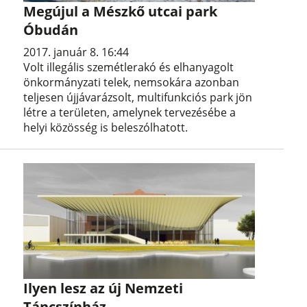
Megújul a Mészkő utcai park
Óbudán
2017. január 8. 16:44
Volt illegális szemétlerakó és elhanyagolt
önkormányzati telek, nemsokára azonban
teljesen újjávarázsolt, multifunkciós park jön
létre a területen, amelynek tervezésébe a
helyi közösség is beleszólhatott.
Ilyen lesz az új Nemzeti
Táncszínház