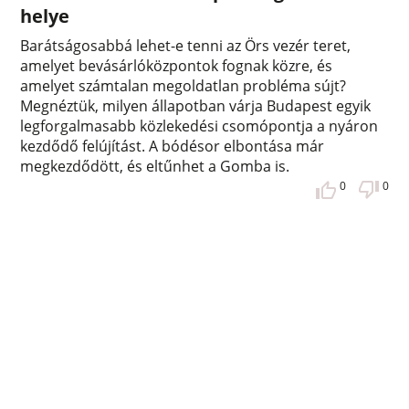
helye
Barátságosabbá lehet-e tenni az Örs vezér teret,
amelyet bevásárlóközpontok fognak közre, és
amelyet számtalan megoldatlan probléma sújt?
Megnéztük, milyen állapotban várja Budapest egyik
legforgalmasabb közlekedési csomópontja a nyáron
kezdődő felújítást. A bódésor elbontása már
megkezdődött, és eltűnhet a Gomba is.
0
0