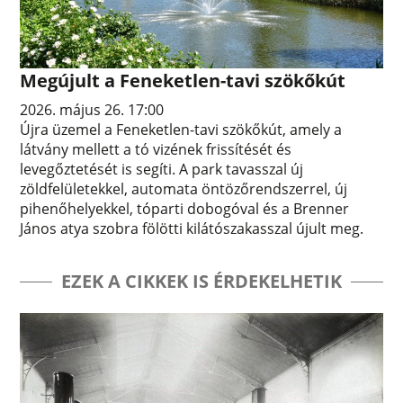
Megújult a Feneketlen-tavi szökőkút
2026. május 26. 17:00
Újra üzemel a Feneketlen-tavi szökőkút, amely a
látvány mellett a tó vizének frissítését és
levegőztetését is segíti. A park tavasszal új
zöldfelületekkel, automata öntözőrendszerrel, új
pihenőhelyekkel, tóparti dobogóval és a Brenner
János atya szobra fölötti kilátószakasszal újult meg.
EZEK A CIKKEK IS ÉRDEKELHETIK