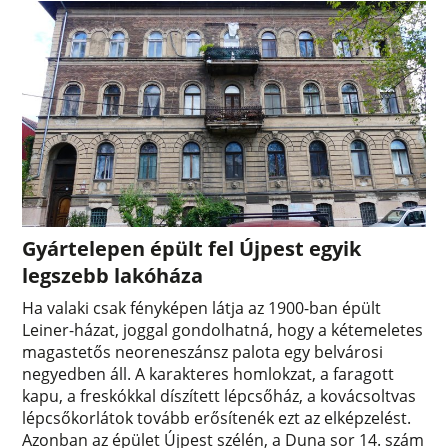
Gyártelepen épült fel Újpest egyik
legszebb lakóháza
Ha valaki csak fényképen látja az 1900-ban épült
Leiner-házat, joggal gondolhatná, hogy a kétemeletes
magastetős neoreneszánsz palota egy belvárosi
negyedben áll. A karakteres homlokzat, a faragott
kapu, a freskókkal díszített lépcsőház, a kovácsoltvas
lépcsőkorlátok tovább erősítenék ezt az elképzelést.
Azonban az épület Újpest szélén, a Duna sor 14. szám