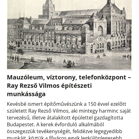
Mauzóleum, víztorony, telefonközpont –
Ray Rezső Vilmos építészeti
munkássága
Kevésbé ismert építőművészünk a 150 évvel ezelőtt
született Ray Rezső Vilmos, aki mintegy harminc saját
tervezésű, illetve átalakított épülettel gazdagította
Budapestet. A kerek évforduló alkalmából
összegezzük tevékenységét, felidézve legegyedibb
munkáit, köztük a főváros egyik legkülönlegesebb