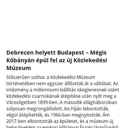
Debrecen helyett Budapest – Mégis
Kőbányán épül fel az új Közlekedési
Múzeum
Stílszerűen szólva: a Közlekedési Múzeum
történetében nem egyszer állították át a váltókat. Az
intézmény a millenniumi kiállítás ideiglenesnek szánt
közlekedési csarnokának átépítése után nyílt meg a
Városligetben 1899-ben. A második világháborúban
súlyosan megrongálódott, kis híján lebontották,
végül átépítették, és 1966-ban megnyitották. Ám
2017-ben elbontották az épületet, és a múzeum új
helyszíneként az egykori kőbányai Északi Járműjavító