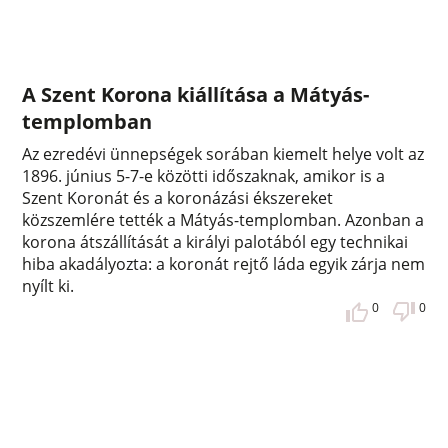
A Szent Korona kiállítása a Mátyás-
templomban
Az ezredévi ünnepségek sorában kiemelt helye volt az
1896. június 5-7-e közötti időszaknak, amikor is a
Szent Koronát és a koronázási ékszereket
közszemlére tették a Mátyás-templomban. Azonban a
korona átszállítását a királyi palotából egy technikai
hiba akadályozta: a koronát rejtő láda egyik zárja nem
nyílt ki.
0
0