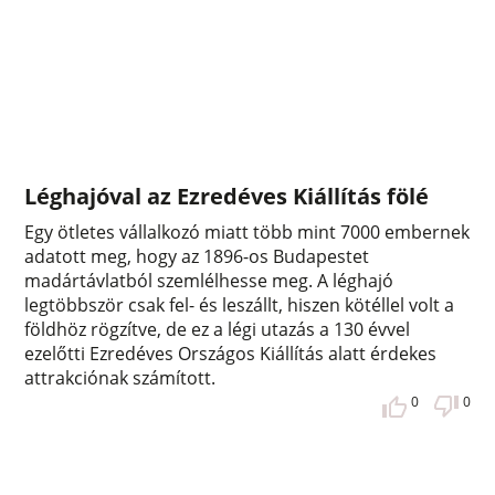
Léghajóval az Ezredéves Kiállítás fölé
Egy ötletes vállalkozó miatt több mint 7000 embernek
adatott meg, hogy az 1896-os Budapestet
madártávlatból szemlélhesse meg. A léghajó
legtöbbször csak fel- és leszállt, hiszen kötéllel volt a
földhöz rögzítve, de ez a légi utazás a 130 évvel
ezelőtti Ezredéves Országos Kiállítás alatt érdekes
attrakciónak számított.
0
0