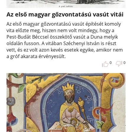
Az első magyar gőzvontatású vasút vitái
Az első magyar gőzvontatású vasút építését komoly
vita előzte meg, hiszen nem volt mindegy, hogy a
Pest-Budát Béccsel összekötő vasút a Duna melyik
oldalán fusson. A vitában Széchenyi István is részt
vett, és ez volt azon kevés esetek egyike, amikor nem
a gróf akarata érvényesült.
0
0