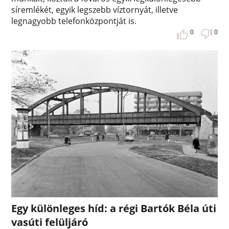
síremlékét, egyik legszebb víztornyát, illetve
legnagyobb telefonközpontját is.
0
0
Egy különleges híd: a régi Bartók Béla úti
vasúti felüljáró