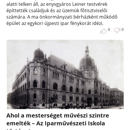
alatti telken áll, az enyvgyáros Leiner testvérek
építtették családjuk és az üzemük főtisztviselői
számára. A ma önkormányzati bérházként működő
épület az egykori újpesti ipar fénykorát idézi.
0
0
Ahol a mesterséget művészi szintre
emelték – Az Iparművészeti Iskola