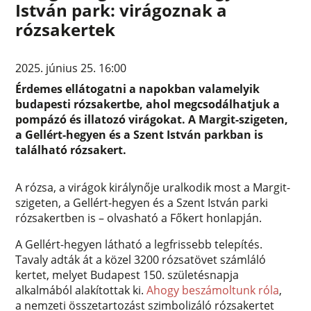
István park: virágoznak a
rózsakertek
2025. június 25. 16:00
Érdemes ellátogatni a napokban valamelyik
budapesti rózsakertbe, ahol megcsodálhatjuk a
pompázó és illatozó virágokat. A Margit-szigeten,
a Gellért-hegyen és a Szent István parkban is
található rózsakert.
A rózsa, a virágok királynője uralkodik most a Margit-
szigeten, a Gellért-hegyen és a Szent István parki
rózsakertben is – olvasható a Főkert honlapján.
A Gellért-hegyen látható a legfrissebb telepítés.
Tavaly adták át a közel 3200 rózsatövet számláló
kertet, melyet Budapest 150. születésnapja
alkalmából alakítottak ki.
Ahogy beszámoltunk róla
,
a nemzeti összetartozást szimbolizáló rózsakertet