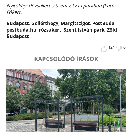
Nyitókép: Rózsakert a Szent István parkban (Fotó:
Főkert)
Budapest
,
Gellérthegy
,
Margitsziget
,
PestBuda
,
pestbuda.hu
,
rózsakert
,
Szent István park
,
Zöld
Budapest
124
0
KAPCSOLÓDÓ ÍRÁSOK