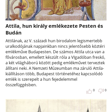
Attila, hun király emlékezete Pesten és
Budán
Attilának, az V. századi hun birodalom legismertebb
uralkodójának napjainkban nincs jelentősebb köztéri
emlékműve Budapesten. De számos Attila utca van a
fővárosban, emellett készült róla a VIgadóban freskó,
a két világháború között pedig emlékművet terveztek
állítani neki. A Nemzeti Múzeumban ma záruló Attila-
kiállításon több, Budapest történetéhez kapcsolódó
emlék is szerepelt a hun fejedelemmel
összefüggésben.
0
0