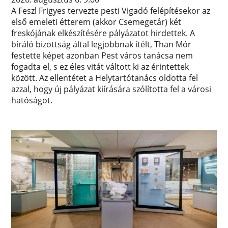
A Feszl Frigyes tervezte pesti Vigadó felépítésekor az
első emeleti étterem (akkor Csemegetár) két
freskójának elkészítésére pályázatot hirdettek. A
bíráló bizottság által legjobbnak ítélt, Than Mór
festette képet azonban Pest város tanácsa nem
fogadta el, s ez éles vitát váltott ki az érintettek
között. Az ellentétet a Helytartótanács oldotta fel
azzal, hogy új pályázat kiírására szólította fel a városi
hatóságot.