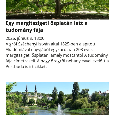
Egy margitszigeti ősplatán lett a
tudomány fája
2026. június 9. 18:00
A gróf Széchenyi István által 1825-ben alapított
Akadémiával nagyjából egykorú az a 203 éves
margitszigeti ősplatán, amely mostantól A tudomány
fája címet viseli. A nagy öregről néhány évvel ezelőtt a
Pestbuda is írt cikket.