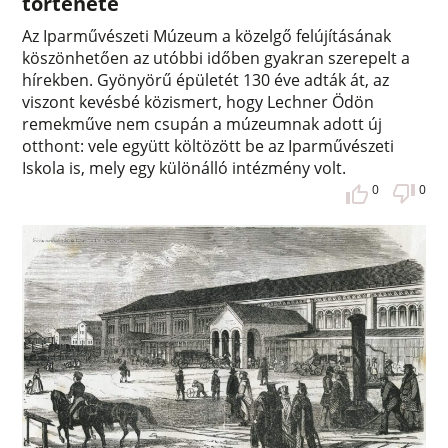
története
Az Iparművészeti Múzeum a közelgő felújításának
köszönhetően az utóbbi időben gyakran szerepelt a
hírekben. Gyönyörű épületét 130 éve adták át, az
viszont kevésbé közismert, hogy Lechner Ödön
remekműve nem csupán a múzeumnak adott új
otthont: vele együtt költözött be az Iparművészeti
Iskola is, mely egy különálló intézmény volt.
0
0