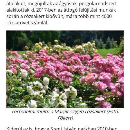
átalakult, megújultak az ágyások, pergolarendszert
alakítottak ki. 2017-ben az átfogó felújítási munkák
során a rózsakert kibővült, mára több mint 4000
rózsatövet számlál.
Történelmi múltú a Margit-szigeti rózsakert (Fotó:
Főkert)
Kiderül az is, hogy a Szent István parkban 2010-ben