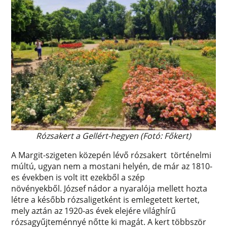
Rózsakert a Gellért-hegyen (Fotó: Főkert)
A Margit-szigeten közepén lévő rózsakert történelmi
múltú, ugyan nem a mostani helyén, de már az 1810-
es években is volt itt ezekből a szép
növényekből. József nádor a nyaralója mellett hozta
létre a később rózsaligetként is emlegetett kertet,
mely aztán az 1920-as évek elejére világhírű
rózsagyűjteménnyé nőtte ki magát. A kert többször