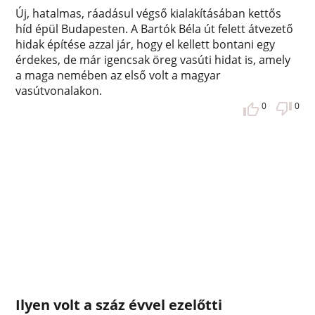
Új, hatalmas, ráadásul végső kialakításában kettős
híd épül Budapesten. A Bartók Béla út felett átvezető
hidak építése azzal jár, hogy el kellett bontani egy
érdekes, de már igencsak öreg vasúti hidat is, amely
a maga nemében az első volt a magyar
vasútvonalakon.
0
0
Ilyen volt a száz évvel ezelőtti