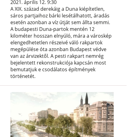
2021. április 12. 9:30
A XIX. század derekáig a Duna kiépítetlen,
sáros partjaihoz bárki lesétálhatott, áradás
esetén azonban a víz útját sem állta semmi.
A budapesti Duna-partok mentén 12
kilométer hosszan elnyúló, mára a városkép
elengedhetetlen részeivé váló rakpartok
megépülése óta azonban Budapest védve
van az árvizektől. A pesti rakpart nemrég
bejelentett rekonstrukciója kapcsán most
bemutatjuk e csodálatos építmények
történetét.