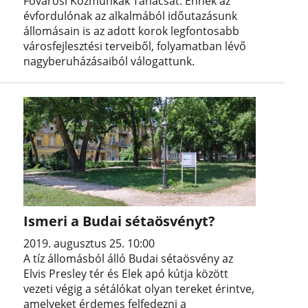
Fővárosi Közmunkák Tanácsát. Ennek az
évfordulónak az alkalmából időutazásunk
állomásain is az adott korok legfontosabb
városfejlesztési terveiből, folyamatban lévő
nagyberuházásaiból válogattunk.
Ismeri a Budai sétaösvényt?
2019. augusztus 25. 10:00
A tíz állomásból álló Budai sétaösvény az
Elvis Presley tér és Elek apó kútja között
vezeti végig a sétálókat olyan tereket érintve,
amelyeket érdemes felfedezni a