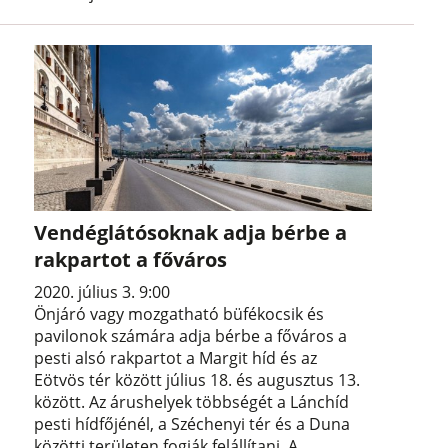
Vendéglátósoknak adja bérbe a
rakpartot a főváros
2020. július 3. 9:00
Önjáró vagy mozgatható büfékocsik és
pavilonok számára adja bérbe a főváros a
pesti alsó rakpartot a Margit híd és az
Eötvös tér között július 18. és augusztus 13.
között. Az árushelyek többségét a Lánchíd
pesti hídfőjénél, a Széchenyi tér és a Duna
közötti területen fogják felállítani. A