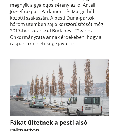
megnyílt a gyalogos sétány az id. Antall
József rakpart Parlament és Margit híd
közötti szakaszán. A pesti Duna-partok
három ütemben zajló korszerűsítését még
2017-ben kezdte el Budapest Főváros
Önkormányzata annak érdekében, hogy a
rakpartok élhetősége javuljon.
Fákat ültetnek a pesti alsó
rakparton