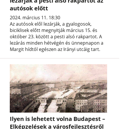
lezárják a pesti alsó rakpartot az
autósok előtt
2024. március 11. 18:30
Az autósok elől lezárják, a gyalogosok,
biciklisek előtt megnyitják március 15. és
október 23. között a pesti alsó rakpartot. A
lezárás minden hétvégén és ünnepnapon a
Margit hídtól egészen az Irányi utcáig tart.
Ilyen is lehetett volna Budapest –
Elképzelések a városfejlesztésről