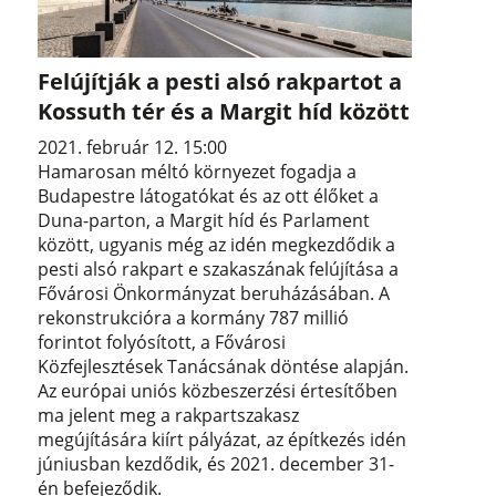
Felújítják a pesti alsó rakpartot a
Kossuth tér és a Margit híd között
2021. február 12. 15:00
Hamarosan méltó környezet fogadja a
Budapestre látogatókat és az ott élőket a
Duna-parton, a Margit híd és Parlament
között, ugyanis még az idén megkezdődik a
pesti alsó rakpart e szakaszának felújítása a
Fővárosi Önkormányzat beruházásában. A
rekonstrukcióra a kormány 787 millió
forintot folyósított, a Fővárosi
Közfejlesztések Tanácsának döntése alapján.
Az európai uniós közbeszerzési értesítőben
ma jelent meg a rakpartszakasz
megújítására kiírt pályázat, az építkezés idén
júniusban kezdődik, és 2021. december 31-
én befejeződik.