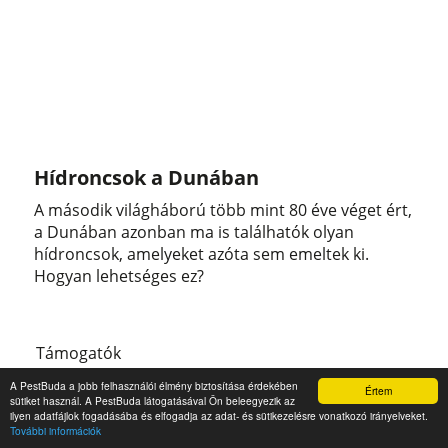
Hídroncsok a Dunában
A második világháború több mint 80 éve véget ért,
a Dunában azonban ma is találhatók olyan
hídroncsok, amelyeket azóta sem emeltek ki.
Hogyan lehetséges ez?
Támogatók
A PestBuda a jobb felhasználói élmény biztosítása érdekében
Értem
sütiket használ. A PestBuda látogatásával Ön beleegyezik az
ilyen adatfájlok fogadásába és elfogadja az adat- és sütikezelésre vonatkozó irányelveket.
További információk