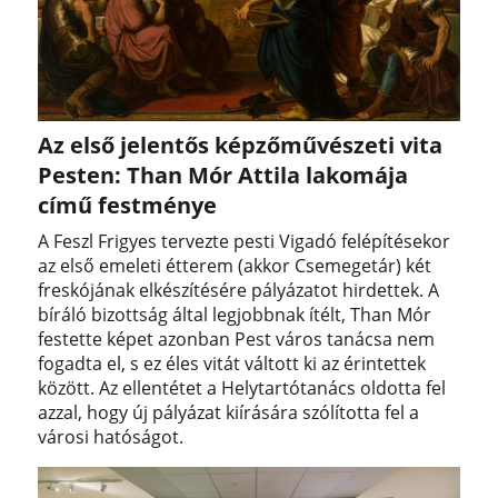
Az első jelentős képzőművészeti vita
Pesten: Than Mór Attila lakomája
című festménye
A Feszl Frigyes tervezte pesti Vigadó felépítésekor
az első emeleti étterem (akkor Csemegetár) két
freskójának elkészítésére pályázatot hirdettek. A
bíráló bizottság által legjobbnak ítélt, Than Mór
festette képet azonban Pest város tanácsa nem
fogadta el, s ez éles vitát váltott ki az érintettek
között. Az ellentétet a Helytartótanács oldotta fel
azzal, hogy új pályázat kiírására szólította fel a
városi hatóságot.