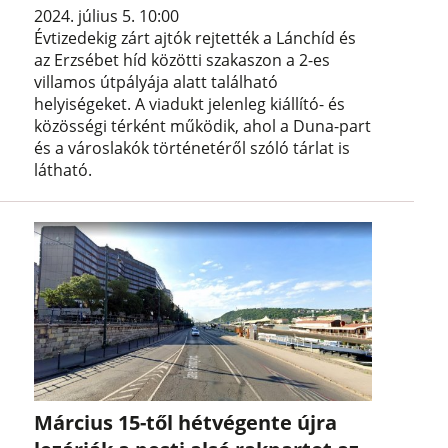
2024. július 5. 10:00
Évtizedekig zárt ajtók rejtették a Lánchíd és
az Erzsébet híd közötti szakaszon a 2-es
villamos útpályája alatt található
helyiségeket. A viadukt jelenleg kiállító- és
közösségi térként működik, ahol a Duna-part
és a városlakók történetéről szóló tárlat is
látható.
Március 15-től hétvégente újra