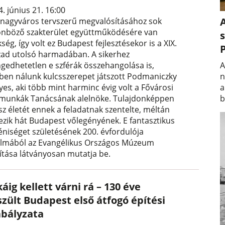
. június 21. 16:00
A
 nagyváros tervszerű megvalósításához sok
önböző szakterület együttműködésére van
s
ség, így volt ez Budapest fejlesztésekor is a XIX.
zad utolsó harmadában. A sikerhez
A
ngedhetetlen e szférák összehangolása is,
n
ben nálunk kulcsszerepet játszott Podmaniczky
a
yes, aki több mint harminc évig volt a Fővárosi
b
munkák Tanácsának alelnöke. Tulajdonképpen
sz életét ennek a feladatnak szentelte, méltán
ezik hát Budapest vőlegényének. E fantasztikus
éniséget születésének 200. évfordulója
almából az Evangélikus Országos Múzeum
lítása látványosan mutatja be.
áig kellett várni rá – 130 éve
szült Budapest első átfogó építési
abályzata