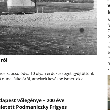
v
A
f
C
p
l
a
e
e
ról
h
v
óhoz kapcsolódva 10 olyan érdekességet gyűjtöttünk
tő dunai átkelőről, amelyek kevésbé ismertek a
dapest vőlegénye – 200 éve
ületett Podmaniczky Frigyes