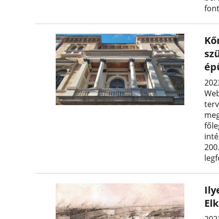
font
Kő
sz
ép
202
Web
ter
meg
fől
int
200
leg
Ily
Elk