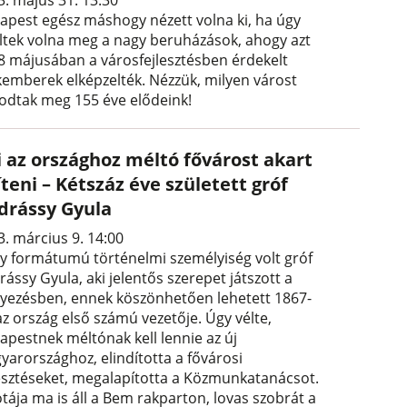
3. május 31. 13:30
apest egész máshogy nézett volna ki, ha úgy
ltek volna meg a nagy beruházások, ahogy azt
8 májusában a városfejlesztésben érdekelt
kemberek elképzelték. Nézzük, milyen várost
odtak meg 155 éve elődeink!
i az országhoz méltó fővárost akart
teni – Kétszáz éve született gróf
drássy Gyula
3. március 9. 14:00
y formátumú történelmi személyiség volt gróf
ássy Gyula, aki jelentős szerepet játszott a
gyezésben, ennek köszönhetően lehetett 1867-
az ország első számú vezetője. Úgy vélte,
apestnek méltónak kell lennie az új
yarországhoz, elindította a fővárosi
lesztéseket, megalapította a Közmunkatanácsot.
tája ma is áll a Bem rakparton, lovas szobrát a