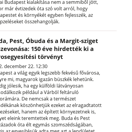
ai Budapest kialakítása nem a semmiből jött,
r már évtizedek óta szó volt arról, hogy
apestet és környékét egyben fejlesszék, az
épzeléseket összehangolják.
da, Pest, Óbuda és a Margit-sziget
szevonása: 150 éve hirdették ki a
rosegyesítési törvényt
2. december 22. 12:30
apest a világ egyik legszebb fekvésű fővárosa,
yre mi, magyarok igazán büszkék lehetünk.
ig jólesik, ha egy külföldi látványosan
odálkozik például a Várból feltáruló
orámára. De nemcsak a természet
ndékának köszönhetjük ezeket az elragadtatott
jezéseket, hanem az épített környezetnek is,
yet eleink teremtettek meg. Buda és Pest
zázadok óta élt egymás szomszédságában,
is az egyesítésük adta meg azt a lendületet,