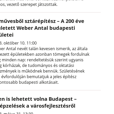
os, vezető szerepet játszottak.
művesből sztárépítész – A 200 éve
ületett Weber Antal budapesti
ületei
3. október 10. 11:00
er Antal nevét talán kevesen ismerik, az általa
vezett épületekben azonban tömegek fordulnak
 minden nap: rendeltetésük szerint ugyanis
eg kórházak, de tudományos és oktatási
ézmények is működnek bennük. Születésének
. évfordulóján bemutatjuk a jeles építész
fontosabb budapesti alkotásait.
en is lehetett volna Budapest –
épzelések a városfejlesztésről