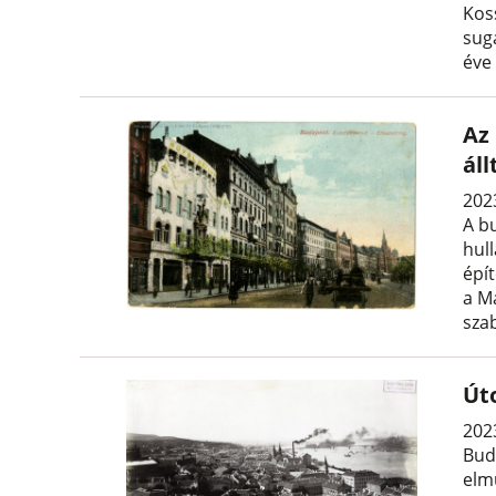
Kos
sugá
éve
Az 
ál
202
A b
hul
épí
a Ma
sza
Út
2023
Bud
elm