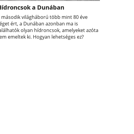
Hídroncsok a Dunában
 második világháború több mint 80 éve
éget ért, a Dunában azonban ma is
alálhatók olyan hídroncsok, amelyeket azóta
em emeltek ki. Hogyan lehetséges ez?