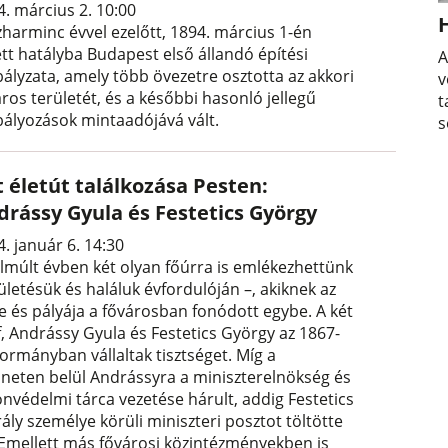
4. március 2. 10:00
zharminc évvel ezelőtt, 1894. március 1-én
ett hatályba Budapest első állandó építési
A
bályzata, amely több övezetre osztotta az akkori
v
ros területét, és a későbbi hasonló jellegű
t
bályozások mintaadójává vált.
s
t életút találkozása Pesten:
drássy Gyula és Festetics György
. január 6. 14:30
elmúlt évben két olyan főúrra is emlékezhettünk
ületésük és haláluk évfordulóján –, akiknek az
te és pályája a fővárosban fonódott egybe. A két
f, Andrássy Gyula és Festetics György az 1867-
kormányban vállaltak tisztséget. Míg a
ineten belül Andrássyra a miniszterelnökség és
onvédelmi tárca vezetése hárult, addig Festetics
rály személye körüli miniszteri posztot töltötte
 Emellett más fővárosi közintézményekben is