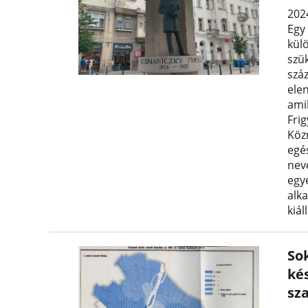
2024
Egy
kül
szük
szá
ele
ami
Frig
Köz
egé
nev
egy
alk
kiál
Sok
ké
sz