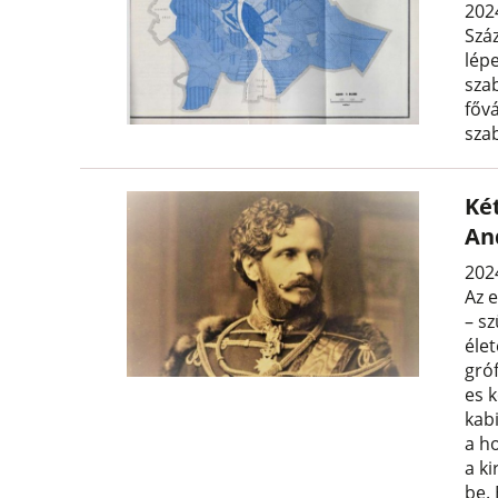
202
Szá
lép
sza
fővá
sza
Ké
An
2024
Az 
– sz
éle
gró
es 
kab
a h
a ki
be.