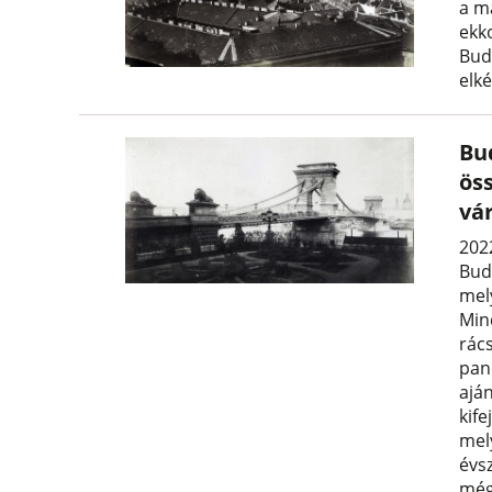
a m
ekko
Bud
elk
Bu
ös
vá
202
Bud
mel
Mind
rács
pan
ajá
kife
mel
évs
még