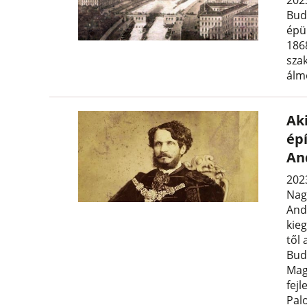
202
Bud
épü
186
sza
álm
Ak
épí
An
202
Nag
Andr
kie
től 
Bud
Mag
fej
Palo