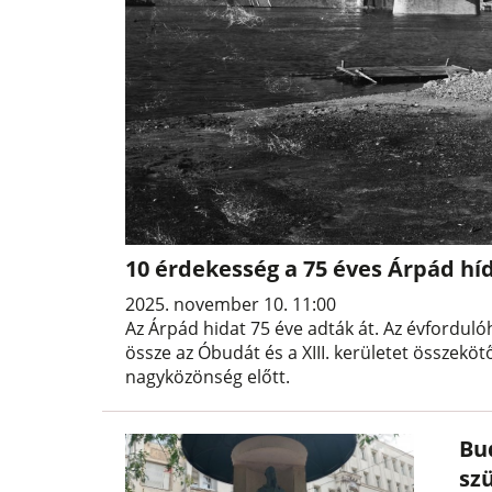
10 érdekesség a 75 éves Árpád híd
2025. november 10. 11:00
Az Árpád hidat 75 éve adták át. Az évfordul
össze az Óbudát és a XIII. kerületet összekö
nagyközönség előtt.
Bu
sz