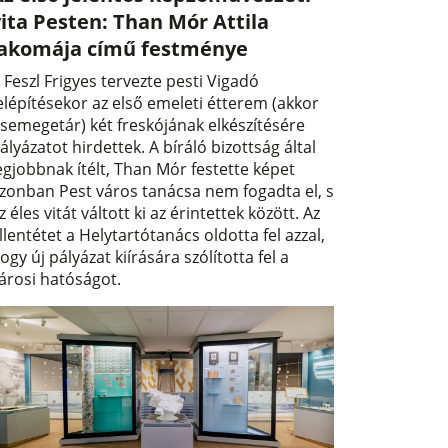
ita Pesten: Than Mór Attila
lakomája című festménye
 Feszl Frigyes tervezte pesti Vigadó
elépítésekor az első emeleti étterem (akkor
semegetár) két freskójának elkészítésére
ályázatot hirdettek. A bíráló bizottság által
egjobbnak ítélt, Than Mór festette képet
zonban Pest város tanácsa nem fogadta el, s
z éles vitát váltott ki az érintettek között. Az
llentétet a Helytartótanács oldotta fel azzal,
ogy új pályázat kiírására szólította fel a
árosi hatóságot.