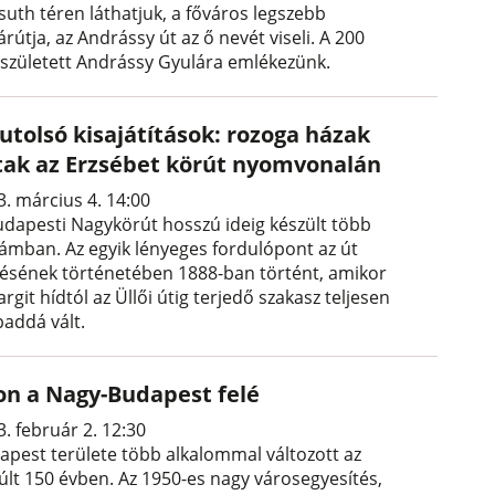
suth téren láthatjuk, a főváros legszebb
rútja, az Andrássy út az ő nevét viseli. A 200
 született Andrássy Gyulára emlékezünk.
utolsó kisajátítások: rozoga házak
ltak az Erzsébet körút nyomvonalán
3. március 4. 14:00
udapesti Nagykörút hosszú ideig készült több
lámban. Az egyik lényeges fordulópont az út
tésének történetében 1888-ban történt, amikor
rgit hídtól az Üllői útig terjedő szakasz teljesen
baddá vált.
on a Nagy-Budapest felé
. február 2. 12:30
apest területe több alkalommal változott az
últ 150 évben. Az 1950-es nagy városegyesítés,