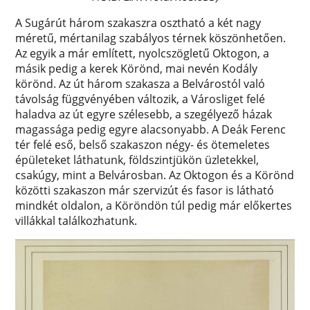
A Sugárút három szakaszra osztható a két nagy
méretű, mértanilag szabályos térnek köszönhetően.
Az egyik a már említett, nyolcszögletű Oktogon, a
másik pedig a kerek Körönd, mai nevén Kodály
körönd. Az út három szakasza a Belvárostól való
távolság függvényében változik, a Városliget felé
haladva az út egyre szélesebb, a szegélyező házak
magassága pedig egyre alacsonyabb. A Deák Ferenc
tér felé eső, belső szakaszon négy- és ötemeletes
épületeket láthatunk, földszintjükön üzletekkel,
csakúgy, mint a Belvárosban. Az Oktogon és a Körönd
közötti szakaszon már szervizút és fasor is látható
mindkét oldalon, a Köröndön túl pedig már előkertes
villákkal találkozhatunk.