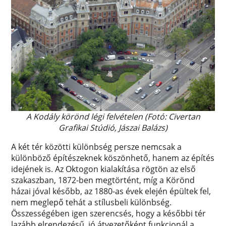
A Kodály körönd légi felvételen (Fotó: Civertan
Grafikai Stúdió, Jászai Balázs)
A két tér közötti különbség persze nemcsak a
különböző építészeknek köszönhető, hanem az építés
idejének is. Az Oktogon kialakítása rögtön az első
szakaszban, 1872-ben megtörtént, míg a Körönd
házai jóval később, az 1880-as évek elején épültek fel,
nem meglepő tehát a stílusbeli különbség.
Összességében igen szerencsés, hogy a későbbi tér
lazább elrendezésű, jó átvezetőként funkcionál a