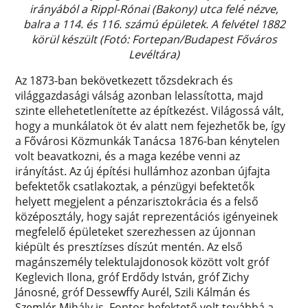
irányából a Rippl-Rónai (Bakony) utca felé nézve,
balra a 114. és 116. számú épületek. A felvétel 1882
körül készült (Fotó: Fortepan/Budapest Főváros
Levéltára)
Az 1873-ban bekövetkezett tőzsdekrach és
világgazdasági válság azonban lelassította, majd
szinte ellehetetlenítette az építkezést. Világossá vált,
hogy a munkálatok öt év alatt nem fejezhetők be, így
a Fővárosi Közmunkák Tanácsa 1876-ban kénytelen
volt beavatkozni, és a maga kezébe venni az
irányítást. Az új építési hullámhoz azonban újfajta
befektetők csatlakoztak, a pénzügyi befektetők
helyett megjelent a pénzarisztokrácia és a felső
középosztály, hogy saját reprezentációs igényeinek
megfelelő épületeket szerezhessen az újonnan
kiépült és presztízses díszút mentén. Az első
magánszemély telektulajdonosok között volt gróf
Keglevich Ilona, gróf Erdődy István, gróf Zichy
Jánosné, gróf Dessewffy Aurél, Szili Kálmán és
Szemlér Mihály is. Fontos befektető volt továbbá a