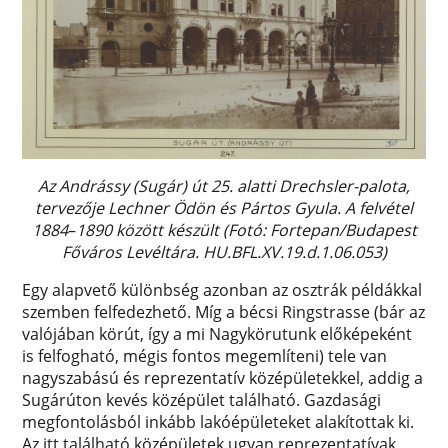
Az Andrássy (Sugár) út 25. alatti Drechsler-palota,
tervezője Lechner Ödön és Pártos Gyula. A felvétel
1884
–
1890 között készült (Fotó: Fortepan/Budapest
Főváros Levéltára. HU.BFL.XV.19.d.1.06.053)
Egy alapvető különbség azonban az osztrák példákkal
szemben felfedezhető. Míg a bécsi Ringstrasse (bár az
valójában körút, így a mi Nagykörutunk előképeként
is felfogható, mégis fontos megemlíteni) tele van
nagyszabású és reprezentatív középületekkel, addig a
Sugárúton kevés középület található. Gazdasági
megfontolásból inkább lakóépületeket alakítottak ki.
Az itt található középületek ugyan reprezentatívak,