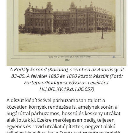
A Kodály körönd (Körönd), szemben az Andrássy út
83–85. A felvétel 1885 és 1890 között készült (Fotó:
Fortepan/Budapest Főváros Levéltára.
HU.BFL.XV.19.d.1.06.057)
A díszút kiépítésével párhuzamosan zajlott a
közvetlen környék rendezése is, amelynek során a
Sugárúttal párhuzamos, hosszú és keskeny utcákat
alakítottak ki. Ezekre merőlegesen pedig teljesen
egyenes és rövid utcákat építettek, négyzet alakú
telkeket kialakítva. Így a Sugárutat magában foglaló