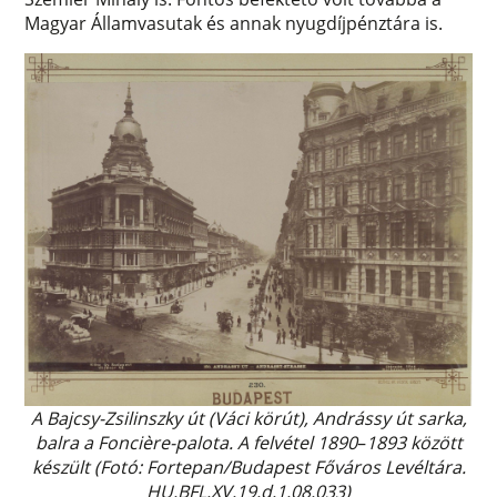
Magyar Államvasutak és annak nyugdíjpénztára is.
A Bajcsy-Zsilinszky út (Váci körút), Andrássy út sarka,
balra a Foncière-palota. A felvétel 1890
–
1893 között
készült (Fotó: Fortepan/Budapest Főváros Levéltára.
HU.BFL.XV.19.d.1.08.033)