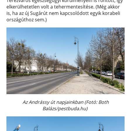
Terézváros egészségügyi körülményein is rontott, így
elkerülhetetlen volt a tehermentesítése. (Még akkor
is, ha az új Sugárút nem kapcsolódott egyik korabeli
országúthoz sem.)
Az Andrássy út napjainkban (Fotó: Both
Balázs/pestbuda.hu)