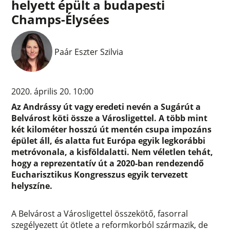
helyett épült a budapesti
Champs-Élysées
Paár Eszter Szilvia
2020. április 20. 10:00
Az Andrássy út vagy eredeti nevén a Sugárút a
Belvárost köti össze a Városligettel. A több mint
két kilométer hosszú út mentén csupa impozáns
épület áll, és alatta fut Európa egyik legkorábbi
metróvonala, a kisföldalatti. Nem véletlen tehát,
hogy a reprezentatív út a 2020-ban rendezendő
Eucharisztikus Kongresszus egyik tervezett
helyszíne.
A Belvárost a Városligettel összekötő, fasorral
szegélyezett út ötlete a reformkorból származik, de