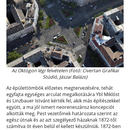
Az Oktogon légi felvételen (Fotó: Civertan Grafikai
Stúdió, Jászai Balázs)
Az épülettömbök előzetes megtervezésére, tehát
egyfajta egységes arculat megalkotására Ybl Miklóst
és Linzbauer Istvánt kérték fel, akik más építészekkel
együtt, a ma jól ismert neoreneszánsz koncepciót
alkották meg. Pest vezetőinek határozata szerint az
egész útnak és az azt szegélyező házaknak 1872-től
számítva öt éven belül el kellett készülniük. 1872-ben