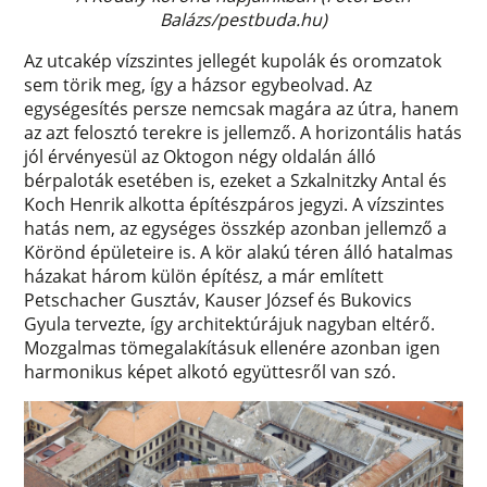
Balázs/pestbuda.hu)
Az utcakép vízszintes jellegét kupolák és oromzatok
sem törik meg, így a házsor egybeolvad. Az
egységesítés persze nemcsak magára az útra, hanem
az azt felosztó terekre is jellemző. A horizontális hatás
jól érvényesül az Oktogon négy oldalán álló
bérpaloták esetében is, ezeket a Szkalnitzky Antal és
Koch Henrik alkotta építészpáros jegyzi. A vízszintes
hatás nem, az egységes összkép azonban jellemző a
Körönd épületeire is. A kör alakú téren álló hatalmas
házakat három külön építész, a már említett
Petschacher Gusztáv, Kauser József és Bukovics
Gyula tervezte, így architektúrájuk nagyban eltérő.
Mozgalmas tömegalakításuk ellenére azonban igen
harmonikus képet alkotó együttesről van szó.