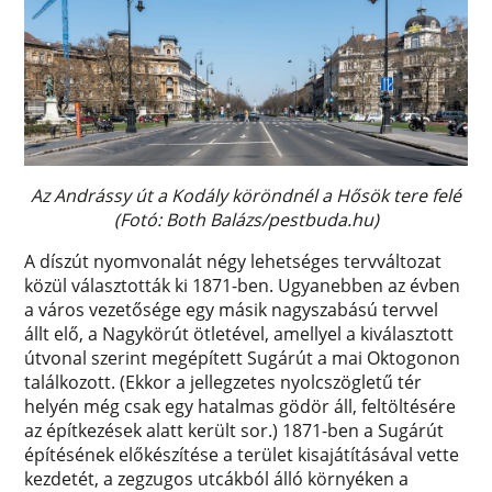
Az Andrássy út a Kodály köröndnél a Hősök tere felé
(Fotó: Both Balázs/pestbuda.hu)
A díszút nyomvonalát négy lehetséges tervváltozat
közül választották ki 1871-ben. Ugyanebben az évben
a város vezetősége egy másik nagyszabású tervvel
állt elő, a Nagykörút ötletével, amellyel a kiválasztott
útvonal szerint megépített Sugárút a mai Oktogonon
találkozott. (Ekkor a jellegzetes nyolcszögletű tér
helyén még csak egy hatalmas gödör áll, feltöltésére
az építkezések alatt került sor.) 1871-ben a Sugárút
építésének előkészítése a terület kisajátításával vette
kezdetét, a zegzugos utcákból álló környéken a