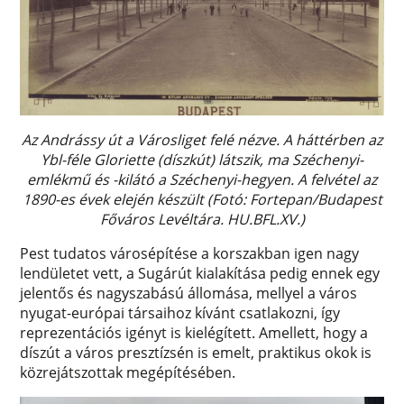
Az Andrássy út a Városliget felé nézve. A háttérben az
Ybl-féle Gloriette (díszkút) látszik, ma Széchenyi-
emlékmű és -kilátó a Széchenyi-hegyen. A felvétel az
1890-es évek elején készült (Fotó: Fortepan/Budapest
Főváros Levéltára. HU.BFL.XV.)
Pest tudatos városépítése a korszakban igen nagy
lendületet vett, a Sugárút kialakítása pedig ennek egy
jelentős és nagyszabású állomása, mellyel a város
nyugat-európai társaihoz kívánt csatlakozni, így
reprezentációs igényt is kielégített. Amellett, hogy a
díszút a város presztízsén is emelt, praktikus okok is
közrejátszottak megépítésében.