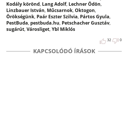
Kodály körönd
,
Lang Adolf
,
Lechner Ödön
,
Linzbauer István
,
Műcsarnok
,
Oktogon
,
Örökségünk
,
Paár Eszter Szilvia
,
Pártos Gyula
,
PestBuda
,
pestbuda.hu
,
Petschacher Gusztáv
,
sugárút
,
Városliget
,
Ybl Miklós
32
0
KAPCSOLÓDÓ ÍRÁSOK