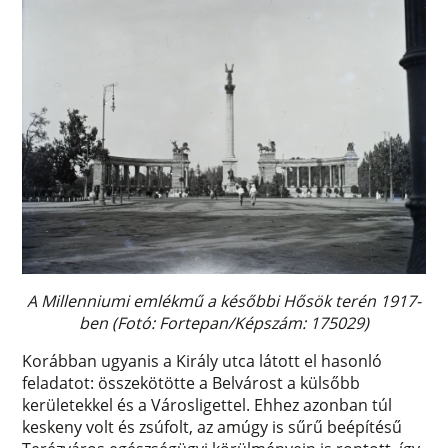
A Millenniumi emlékmű a későbbi Hősök terén 1917-
ben (Fotó: Fortepan/Képszám: 175029)
Korábban ugyanis a Király utca látott el hasonló
feladatot: összekötötte a Belvárost a külsőbb
kerületekkel és a Városligettel. Ehhez azonban túl
keskeny volt és zsúfolt, az amúgy is sűrű beépítésű