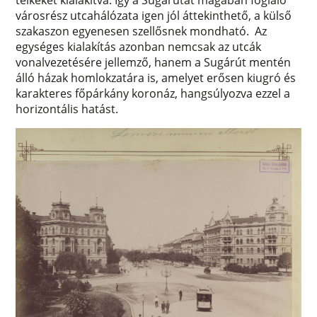
városrész utcahálózata igen jól áttekinthető, a külső
szakaszon egyenesen szellősnek mondható. Az
egységes kialakítás azonban nemcsak az utcák
vonalvezetésére jellemző, hanem a Sugárút mentén
álló házak homlokzatára is, amelyet erősen kiugró és
karakteres főpárkány koronáz, hangsúlyozva ezzel a
horizontális hatást.