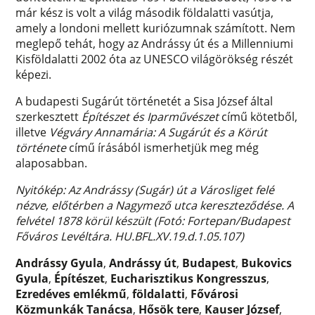
már kész is volt a világ második földalatti vasútja,
amely a londoni mellett kuriózumnak számított. Nem
meglepő tehát, hogy az Andrássy út és a Millenniumi
Kisföldalatti 2002 óta az UNESCO világörökség részét
képezi.
A budapesti Sugárút történetét a Sisa József által
szerkesztett
Építészet és Iparművészet
című kötetből,
illetve
Végváry Annamária: A Sugárút és a Körút
története
című írásából ismerhetjük meg még
alaposabban.
Nyitókép: Az Andrássy (Sugár) út a Városliget felé
nézve, előtérben a Nagymező utca kereszteződése. A
felvétel 1878 körül készült (Fotó: Fortepan/Budapest
Főváros Levéltára. HU.BFL.XV.19.d.1.05.107)
Andrássy Gyula
,
Andrássy út
,
Budapest
,
Bukovics
Gyula
,
Építészet
,
Eucharisztikus Kongresszus
,
Ezredéves emlékmű
,
földalatti
,
Fővárosi
Közmunkák Tanácsa
,
Hősök tere
,
Kauser József
,