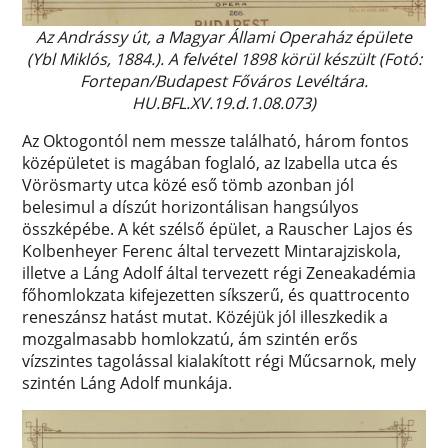
Az Andrássy út, a Magyar Állami Operaház épülete
(Ybl Miklós, 1884.). A felvétel 1898 körül készült (Fotó:
Fortepan/Budapest Főváros Levéltára.
HU.BFL.XV.19.d.1.08.073)
Az Oktogontól nem messze található, három fontos
középületet is magában foglaló, az Izabella utca és
Vörösmarty utca közé eső tömb azonban jól
belesimul a díszút horizontálisan hangsúlyos
összképébe. A két szélső épület, a Rauscher Lajos és
Kolbenheyer Ferenc által tervezett Mintarajziskola,
illetve a Láng Adolf által tervezett régi Zeneakadémia
főhomlokzata kifejezetten síkszerű, és quattrocento
reneszánsz hatást mutat. Közéjük jól illeszkedik a
mozgalmasabb homlokzatú, ám szintén erős
vízszintes tagolással kialakított régi Műcsarnok, mely
szintén Láng Adolf munkája.