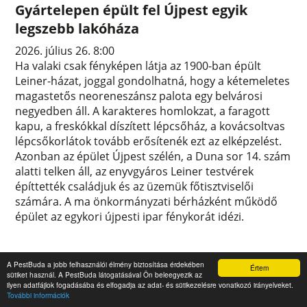
Gyártelepen épült fel Újpest egyik
legszebb lakóháza
2026. július 26. 8:00
Ha valaki csak fényképen látja az 1900-ban épült
Leiner-házat, joggal gondolhatná, hogy a kétemeletes
magastetős neoreneszánsz palota egy belvárosi
negyedben áll. A karakteres homlokzat, a faragott
kapu, a freskókkal díszített lépcsőház, a kovácsoltvas
lépcsőkorlátok tovább erősítenék ezt az elképzelést.
Azonban az épület Újpest szélén, a Duna sor 14. szám
alatti telken áll, az enyvgyáros Leiner testvérek
építtették családjuk és az üzemük főtisztviselői
számára. A ma önkormányzati bérházként működő
épület az egykori újpesti ipar fénykorát idézi.
A PestBuda a jobb felhasználói élmény biztosítása érdekében
Értem
sütiket használ. A PestBuda látogatásával Ön beleegyezik az
ilyen adatfájlok fogadásába és elfogadja az adat- és sütikezelésre vonatkozó irányelveket.
További információk