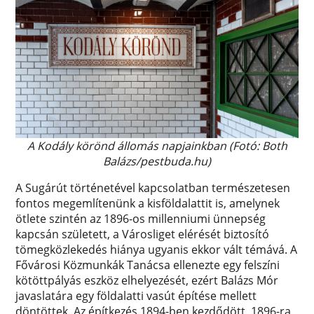
A Kodály körönd állomás napjainkban (Fotó: Both
Balázs/pestbuda.hu)
A Sugárút történetével kapcsolatban természetesen
fontos megemlítenünk a kisföldalattit is, amelynek
ötlete szintén az 1896-os millenniumi ünnepség
kapcsán született, a Városliget elérését biztosító
tömegközlekedés hiánya ugyanis ekkor vált témává. A
Fővárosi Közmunkák Tanácsa ellenezte egy felszíni
kötöttpályás eszköz elhelyezését, ezért Balázs Mór
javaslatára egy földalatti vasút építése mellett
döntöttek. Az építkezés 1894-ben kezdődött, 1896-ra