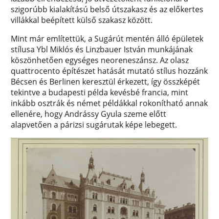
szigorúbb kialakítású belső útszakasz és az előkertes
villákkal beépített külső szakasz között.
Mint már említettük, a Sugárút mentén álló épületek
stílusa Ybl Miklós és Linzbauer István munkájának
köszönhetően egységes neoreneszánsz. Az olasz
quattrocento építészet hatását mutató stílus hozzánk
Bécsen és Berlinen keresztül érkezett, így összképét
tekintve a budapesti példa kevésbé francia, mint
inkább osztrák és német példákkal rokonítható annak
ellenére, hogy Andrássy Gyula szeme előtt
alapvetően a párizsi sugárutak képe lebegett.