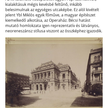
kialakításuk mégis kevésbé feltűnő, inkább
belesimulnak az egységes utcaképbe. Ez alól kivételt
jelent Ybl Miklós egyik főműve, a magyar építészet
kiemelkedő alkotása, az Operaház. Bécsi hatást
mutató homlokzata igen reprezentatív és látványos,
neoreneszánsz stílusa viszont az összképhez igazodik.