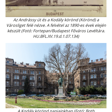
Az Andrássy út és a Kodály körönd (Körönd) a
Városliget felé nézve. A felvétel az 1890-es évek elején
készült (Fotó: Fortepan/Budapest Főváros Levéltára.
HU.BFL.XV.19.d.1.07.134)
A Kodály körönd napjainkban
(Fotó: Both