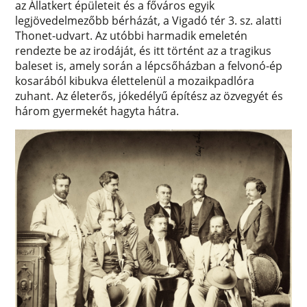
az Állatkert épületeit és a főváros egyik
legjövedelmezőbb bérházát, a Vigadó tér 3. sz. alatti
Thonet-udvart. Az utóbbi harmadik emeletén
rendezte be az irodáját, és itt történt az a tragikus
baleset is, amely során a lépcsőházban a felvonó-ép
kosarából kibukva élettelenül a mozaikpadlóra
zuhant. Az életerős, jókedélyű építész az özvegyét és
három gyermekét hagyta hátra.