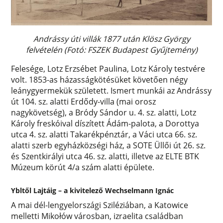
Andrássy úti villák 1877 után Klösz György
felvételén
(Fotó: FSZEK Budapest Gyűjtemény)
Felesége, Lotz Erzsébet Paulina, Lotz Károly testvére
volt. 1853-as házasságkötésüket követően négy
leánygyermekük született. Ismert munkái az Andrássy
út 104. sz. alatti Erdődy-villa (mai orosz
nagykövetség), a Bródy Sándor u. 4. sz. alatti, Lotz
Károly freskóival díszített Ádám-palota, a Dorottya
utca 4. sz. alatti Takarékpénztár, a Váci utca 66. sz.
alatti szerb egyházközségi ház, a SOTE Üllői út 26. sz.
és Szentkirályi utca 46. sz. alatti, illetve az ELTE BTK
Múzeum körút 4/a szám alatti épülete.
Ybltől Lajtáig – a kivitelező Wechselmann Ignác
A mai dél-lengyelországi Sziléziában, a Katowice
melletti Mikołów városban, izraelita családban