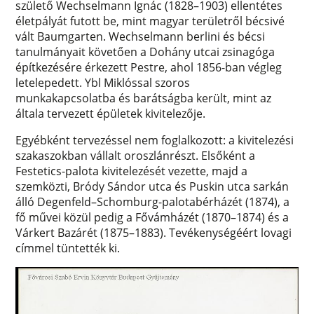
születő Wechselmann Ignác (1828–1903) ellentétes
életpályát futott be, mint magyar területről bécsivé
vált Baumgarten. Wechselmann berlini és bécsi
tanulmányait követően a Dohány utcai zsinagóga
építkezésére érkezett Pestre, ahol 1856-ban végleg
letelepedett. Ybl Miklóssal szoros
munkakapcsolatba és barátságba került, mint az
általa tervezett épületek kivitelezője.
Egyébként tervezéssel nem foglalkozott: a kivitelezési
szakaszokban vállalt oroszlánrészt. Elsőként a
Festetics-palota kivitelezését vezette, majd a
szemközti, Bródy Sándor utca és Puskin utca sarkán
álló Degenfeld–Schomburg-palotabérházét (1874), a
fő művei közül pedig a Fővámházét (1870–1874) és a
Várkert Bazárét (1875–1883). Tevékenységéért lovagi
címmel tüntették ki.