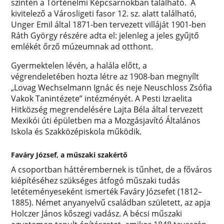
szintén a Történelmi Képcsarnokban található. A
kivitelező a Városligeti fasor 12. sz. alatt található,
Unger Emil által 1871-ben tervezett villáját 1901-ben
Ráth György részére adta el: jelenleg a jeles gyűjtő
emlékét őrző múzeumnak ad otthont.
Gyermektelen lévén, a halála előtt, a
végrendeletében hozta létre az 1908-ban megnyílt
„Lovag Wechselmann Ignác és neje Neuschloss Zsófia
Vakok Tanintézete” intézményét. A Pesti Izraelita
Hitközség megrendelésére Lajta Béla által tervezett
Mexikói úti épületben ma a Mozgásjavító Általános
Iskola és Szakközépiskola működik.
Faváry József, a műszaki szakértő
A csoportban háttérembernek is tűnhet, de a főváros
kiépítéséhez szükséges átfogó műszaki tudás
letéteményeseként ismerték Faváry Józsefet (1812–
1885). Német anyanyelvű családban született, az apja
Holczer János kőszegi vadász. A bécsi műszaki