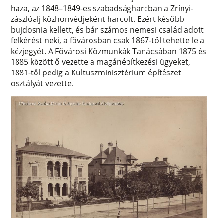
haza, az 1848–1849-es szabadságharcban a Zrínyi-
zászlóalj közhonvédjeként harcolt. Ezért később
bujdosnia kellett, és bár számos nemesi család adott
felkérést neki, a fővárosban csak 1867-től tehette le a
kézjegyét. A Fővárosi Közmunkák Tanácsában 1875 és
1885 között ő vezette a magánépítkezési ügyeket,
1881-től pedig a Kultuszminisztérium építészeti
osztályát vezette.