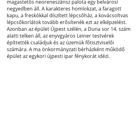
magastetős neoreneszánsz palota egy belvárosi
negyedben áll. A karakteres homlokzat, a faragott
kapu, a freskókkal díszített lépcsőház, a kovácsoltvas
lépcsőkorlátok tovább erősítenék ezt az elképzelést.
Azonban az épület Újpest szélén, a Duna sor 14. szám
alatti telken áll, az enyvgyáros Leiner testvérek
építtették családjuk és az üzemük főtisztviselői
számára. A ma önkormányzati bérházként működő
épület az egykori újpesti ipar fénykorát idézi.