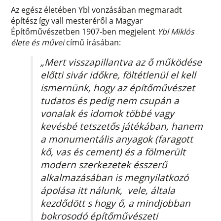
Az egész életében Ybl vonzásában megmaradt
építész így vall mesteréről a Magyar
Építőművészetben 1907-ben megjelent
Ybl Miklós
élete és művei
című írásában:
„Mert visszapillantva az ő működése
előtti sivár időkre, föltétlenül el kell
ismernünk, hogy az építőművészet
tudatos és pedig nem csupán a
vonalak és idomok többé vagy
kevésbé tetszetős játékában, hanem
a monumentális anyagok (faragott
kő, vas és cement) és a fölmerült
modern szerkezetek ésszerű
alkalmazásában is megnyilatkozó
ápolása itt nálunk, vele, általa
kezdődött s hogy ő, a mindjobban
bokrosodó építőművészeti