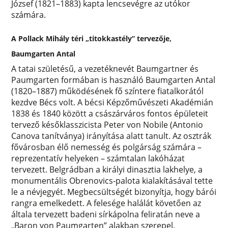
József (1821–1883) kapta lencsevégre az utókor
számára.
A Pollack Mihály téri „titokkastély” tervezője,
Baumgarten Antal
A tatai születésű, a vezetéknevét Baumgartner és
Paumgarten formában is használó Baumgarten Antal
(1820–1887) működésének fő színtere fiatalkorától
kezdve Bécs volt. A bécsi Képzőművészeti Akadémián
1838 és 1840 között a császárváros fontos épületeit
tervező későklasszicista Peter von Nobile (Antonio
Canova tanítványa) irányítása alatt tanult. Az osztrák
fővárosban élő nemesség és polgárság számára –
reprezentatív helyeken – számtalan lakóházat
tervezett. Belgrádban a királyi dinasztia lakhelye, a
monumentális Obrenovics-palota kialakításával tette
le a névjegyét. Megbecsültségét bizonyítja, hogy bárói
rangra emelkedett. A felesége halálát követően az
általa tervezett badeni sírkápolna feliratán neve a
„Baron von Paumgarten” alakban szerepel.