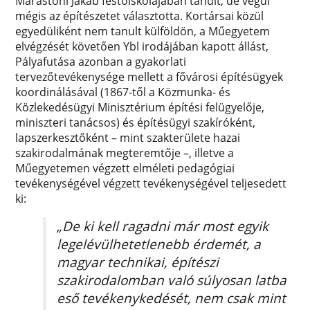
Marastoni Jakab festőiskolájában tanult, de végül
mégis az építészetet választotta. Kortársai közül
egyedüliként nem tanult külföldön, a Műegyetem
elvégzését követően Ybl irodájában kapott állást,
Pályafutása azonban a gyakorlati
tervezőtevékenysége mellett a fővárosi építésügyek
koordinálásával (1867-től a Közmunka- és
Közlekedésügyi Minisztérium építési felügyelője,
miniszteri tanácsos) és építésügyi szakíróként,
lapszerkesztőként – mint szakterülete hazai
szakirodalmának megteremtője –, illetve a
Műegyetemen végzett elméleti pedagógiai
tevékenységével végzett tevékenységével teljesedett
ki:
„De ki kell ragadni már most egyik
legelévülhetetlenebb érdemét, a
magyar technikai, építészi
szakirodalomban való súlyosan latba
eső tevékenykedését, nem csak mint