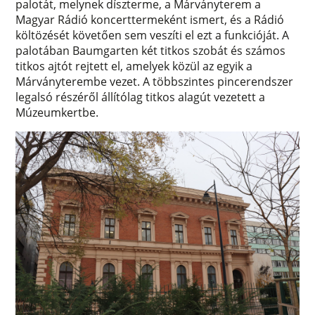
palotát, melynek díszterme, a Márványterem a
Magyar Rádió koncerttermeként ismert, és a Rádió
költözését követően sem veszíti el ezt a funkcióját. A
palotában Baumgarten két titkos szobát és számos
titkos ajtót rejtett el, amelyek közül az egyik a
Márványterembe vezet. A többszintes pincerendszer
legalsó részéről állítólag titkos alagút vezetett a
Múzeumkertbe.