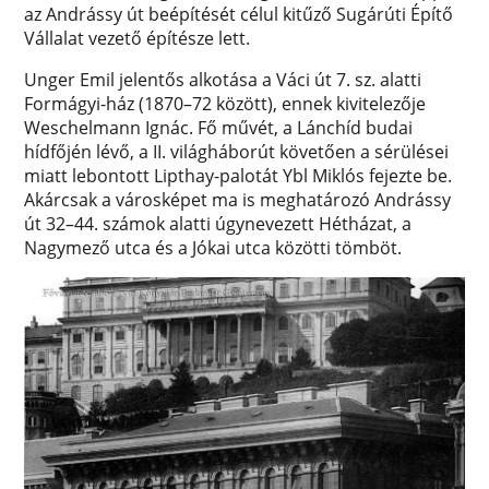
az Andrássy út beépítését célul kitűző Sugárúti Építő
Vállalat vezető építésze lett.
Unger Emil jelentős alkotása a Váci út 7. sz. alatti
Formágyi-ház (1870–72 között), ennek kivitelezője
Weschelmann Ignác. Fő művét, a Lánchíd budai
hídfőjén lévő, a II. világháborút követően a sérülései
miatt lebontott Lipthay-palotát Ybl Miklós fejezte be.
Akárcsak a városképet ma is meghatározó Andrássy
út 32–44. számok alatti úgynevezett Hétházat, a
Nagymező utca és a Jókai utca közötti tömböt.