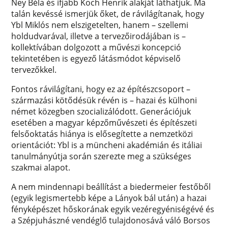
Ney Béla és ifjabb Koch Henrik alakját láthatjuk. Ma
talán kevéssé ismerjük őket, de rávilágítanak, hogy
Ybl Miklós nem elszigetelten, hanem – szellemi
holdudvarával, illetve a tervezőirodájában is –
kollektívában dolgozott a művészi koncepció
tekintetében is egyező látásmódot képviselő
tervezőkkel.
Fontos rávilágítani, hogy ez az építészcsoport –
származási kötődésük révén is – hazai és külhoni
német közegben szocializálódott. Generációjuk
esetében a magyar képzőművészeti és építészeti
felsőoktatás hiánya is elősegítette a nemzetközi
orientációt: Ybl is a müncheni akadémián és itáliai
tanulmányútja során szerezte meg a szükséges
szakmai alapot.
A nem mindennapi beállítást a biedermeier festőből
(egyik legismertebb képe a Lányok bál után) a hazai
fényképészet hőskorának egyik vezéregyéniségévé és
a Szépjuhászné vendéglő tulajdonosává váló Borsos