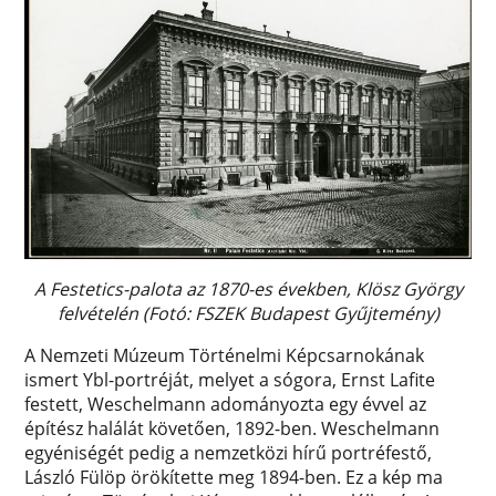
A Festetics-palota az 1870-es években, Klösz György
felvételén (Fotó: FSZEK Budapest Gyűjtemény)
A Nemzeti Múzeum Történelmi Képcsarnokának
ismert Ybl-portréját, melyet a sógora, Ernst Lafite
festett, Weschelmann adományozta egy évvel az
építész halálát követően, 1892-ben. Weschelmann
egyéniségét pedig a nemzetközi hírű portréfestő,
László Fülöp örökítette meg 1894-ben. Ez a kép ma