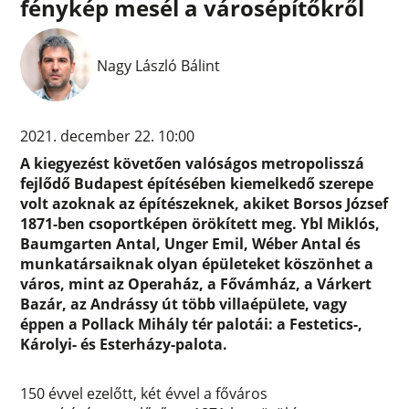
fénykép mesél a városépítőkről
Nagy László Bálint
2021. december 22. 10:00
A kiegyezést követően valóságos metropolisszá
fejlődő Budapest építésében kiemelkedő szerepe
volt azoknak az építészeknek, akiket Borsos József
1871-ben csoportképen örökített meg. Ybl Miklós,
Baumgarten Antal, Unger Emil, Wéber Antal és
munkatársaiknak olyan épületeket köszönhet a
város, mint az Operaház, a Fővámház, a Várkert
Bazár, az Andrássy út több villaépülete, vagy
éppen a Pollack Mihály tér palotái: a Festetics-,
Károlyi- és Esterházy-palota.
150 évvel ezelőtt, két évvel a főváros