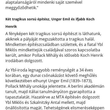
alaptalanságáról mindenki saját szemével
meggyőződhetik.”
Két tragikus sorsú építész, Unger Emil és ifjabb Koch
Henrik
A fényképen két tragikus sorsú építészt is láthatunk,
akiknek a pályáját megszakította a tragikus halál.
Mindketten építészcsaládban születtek, és a fiatal Ybl
Miklós mindkettejük családjával szoros kapcsolatba
került, amikor Pollack Mihály és idősebb Koch Henrik
irodáiban dolgozott.
Az Ybl-iroda legnagyobb reménységét a 34 éves
korában, egy dunai csónakázást követő meghűlés
következtében elhunyt Unger Emil (1839–1873),
Pollack Mihály unokája jelentette. A berlini akadémián
tanult, majd itáliai tanulmányúton gyarapította a
tapasztalatát. Hazatérve az MTA építésén dolgozott
Ybl Miklós és Szkalnitzky Antal mellett, majd
önállósította magát. Tehetségének elismeréseképpen