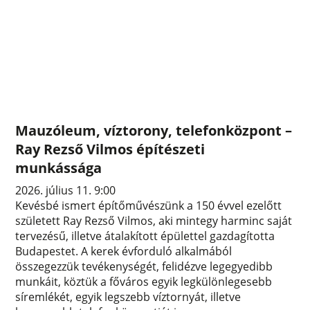
Mauzóleum, víztorony, telefonközpont –
Ray Rezső Vilmos építészeti
munkássága
2026. július 11. 9:00
Kevésbé ismert építőművészünk a 150 évvel ezelőtt
született Ray Rezső Vilmos, aki mintegy harminc saját
tervezésű, illetve átalakított épülettel gazdagította
Budapestet. A kerek évforduló alkalmából
összegezzük tevékenységét, felidézve legegyedibb
munkáit, köztük a főváros egyik legkülönlegesebb
síremlékét, egyik legszebb víztornyát, illetve