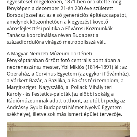
egyesítését megelőzően, 1871-ben örökítette meg
fényképen a december 21-én 200 éve született
Borsos József azt az első generációs építészcsapatot,
amelynek köszönhetően a kiegyezést követő
városfejlesztési politika a Fővárosi Közmunkák
Tanácsa koordinálása révén Budapest a
századfordulóra virágzó metropolisszá vált.
A Magyar Nemzeti Múzeum Történeti
Fényképtárában őrzött fotó centrális pontjában a
neoreneszánsz mester, Ybl Miklós (1814–1891) áll: az
Operaház, a Corvinus Egyetem (az egykori Fővámház),
a Várkert Bazár, a Bazilika, a Bakáts téri templom, a
Margit-szigeti Nagyszálló, a Pollack Mihály téri
Károlyi- és Festetics-paloták (az előbbi sokáig a
Rádiómúzeumnak adott otthont, az utóbbi pedig az
Andrássy Gyula Budapesti Német Nyelvű Egyetem
székhelye), illetve sok más ismert épület tervezője.