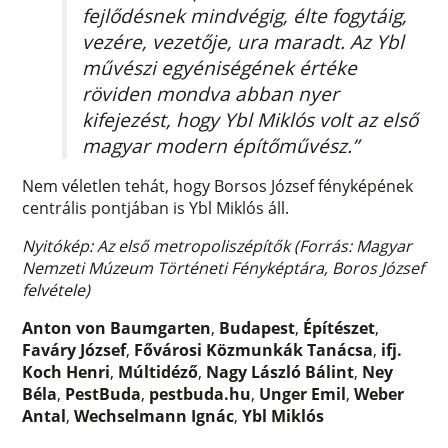
fejlődésnek mindvégig, élte fogytáig,
vezére, vezetője, ura maradt. Az Ybl
művészi egyéniségének értéke
röviden mondva abban nyer
kifejezést, hogy Ybl Miklós volt az első
magyar modern építőművész.”
Nem véletlen tehát, hogy Borsos József fényképének
centrális pontjában is Ybl Miklós áll.
Nyitókép: Az első metropoliszépítők (Forrás: Magyar
Nemzeti Múzeum Történeti Fényképtára, Boros József
felvétele)
Anton von Baumgarten
,
Budapest
,
Építészet
,
Faváry József
,
Fővárosi Közmunkák Tanácsa
,
ifj.
Koch Henri
,
Múltidéző
,
Nagy László Bálint
,
Ney
Béla
,
PestBuda
,
pestbuda.hu
,
Unger Emil
,
Weber
Antal
,
Wechselmann Ignác
,
Ybl Miklós