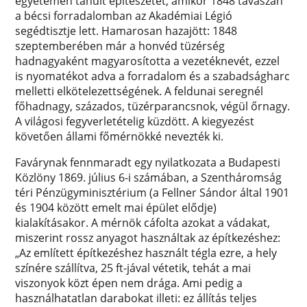
egyetemen tanult építészetet, amikor 1848 tavaszán
a bécsi forradalomban az Akadémiai Légió
segédtisztje lett. Hamarosan hazajött: 1848
szeptemberében már a honvéd tüzérség
hadnagyaként magyarosította a vezetéknevét, ezzel
is nyomatékot adva a forradalom és a szabadságharc
melletti elkötelezettségének. A feldunai seregnél
főhadnagy, százados, tüzérparancsnok, végül őrnagy.
A világosi fegyverletételig küzdött. A kiegyezést
követően állami főmérnökké nevezték ki.
Favárynak fennmaradt egy nyilatkozata a Budapesti
Közlöny 1869. július 6-i számában, a Szentháromság
téri Pénzügyminisztérium (a Fellner Sándor által 1901
és 1904 között emelt mai épület elődje)
kialakításakor. A mérnök cáfolta azokat a vádakat,
miszerint rossz anyagot használtak az építkezéshez:
„Az említett építkezéshez használt tégla ezre, a hely
színére szállítva, 25 ft-jával vétetik, tehát a mai
viszonyok közt épen nem drága. Ami pedig a
használhatatlan darabokat illeti: ez állítás teljes