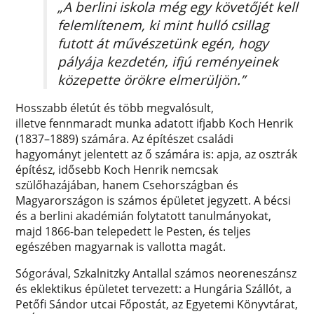
„A berlini iskola még egy követőjét kell
felemlítenem, ki mint hulló csillag
futott át művészetünk egén, hogy
pályája kezdetén, ifjú reményeinek
közepette örökre elmerüljön.”
Hosszabb életút és több megvalósult,
illetve fennmaradt munka adatott ifjabb Koch Henrik
(1837–1889) számára. Az építészet családi
hagyományt jelentett az ő számára is: apja, az osztrák
építész, idősebb Koch Henrik nemcsak
szülőhazájában, hanem Csehországban és
Magyarországon is számos épületet jegyzett. A bécsi
és a berlini akadémián folytatott tanulmányokat,
majd 1866-ban telepedett le Pesten, és teljes
egészében magyarnak is vallotta magát.
Sógorával, Szkalnitzky Antallal számos neoreneszánsz
és eklektikus épületet tervezett: a Hungária Szállót, a
Petőfi Sándor utcai Főpostát, az Egyetemi Könyvtárat,