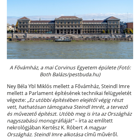
A Fővámház, a mai Corvinus Egyetem épülete (Fotó:
Both Balázs/pestbuda.hu)
Ney Béla Ybl Miklós mellett a Fővámház, Steindl Imre
mellett a Parlament építésének technikai felügyeletét
végezte:
„Ez utóbbi építésében elejétől végig részt
vett, hathatósan támogatva Steindl Imrét, a tervező
és művezető építészt. Utóbb meg is írta az Országház
nagyszabású monográfiáját”
– írta az említett
nekrológjában Kertész K. Róbert
A magyar
Országház. Steindl Imre alkotása
című művéről.