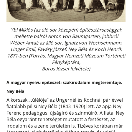
Ybl Miklós (az ülő sor közepén) építésztársasággal;
mellette balról Anton von Baumgarten, jobbról
Wéber Antal; az álló sor: Ignatz von Wechsehmann,
Unger Emil, Faváry József, Ney Béla és Koch Henrik
1871-ben (Forrás: Magyar Nemzeti Múzeum Történeti
Fényképtára,
Boros József felvétele)
A magyar nyelvű építészeti szakirodalom megteremtője,
Ney Béla
A korszak „túlélője” az Ungernél és Kochnál pár évvel
fiatalabb pilisi Ney Béla (1843–1920) lett. Az apja Ney
Ferenc pedagógus, újságíró és színműíró. A fiatal Ney
Béla egyaránt tehetséget mutatott a festészet, az
irodalom és a zene területén is. Tízéves korában már