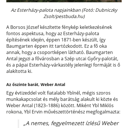
Az Esterházy-palota napjainkban (Fotó: Dubniczky
Zsolt/pestbuda.hu)
A Borsos József készítette fénykép keletkezésének
fontos aspektusa, hogy az Esterházy-palota
építésének idején, éppen 1871-ben készült, így
Baumgarten éppen itt tartózkodott. Ez a fő oka
annak, hogy a csoportképen látható. Baumgarten
Antal jegyzi a fővárosban a Szép utcai Győry-palotát,
és a pápai Esterházy-várkastély jelenlegi formáját is ő
alakította ki.
Az őszinte barát, Weber Antal
Egy évtizeddel volt fiatalabb Yblnél, mégis szoros
munkakapcsolat és mély barátság alakult ki közte és
Weber Antal (1823–1886) között. Miként Ybl Miklós
rokona, Ybl Ervin művészettörténész megfogalmazta:
„A nemes, fegyelmezett ízlésű Weber