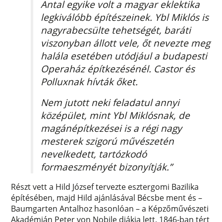
Antal egyike volt a magyar eklektika
legkiválóbb építészeinek. Ybl Miklós is
nagyrabecsülte tehetségét, baráti
viszonyban állott vele, őt nevezte meg
halála esetében utódjául a budapesti
Operaház építkezésénél. Castor és
Polluxnak hívták őket.
Nem jutott neki feladatul annyi
középület, mint Ybl Miklósnak, de
magánépítkezései is a régi nagy
mesterek szigorú művészetén
nevelkedett, tartózkodó
formaeszményét bizonyítják.”
Részt vett a Hild József tervezte esztergomi Bazilika
építésében, majd Hild ajánlásával Bécsbe ment és –
Baumgarten Antalhoz hasonlóan – a Képzőművészeti
Akadémián Peter von Nobile diákja lett. 1846-ban tért