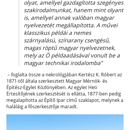
olyat, amellyel gazdagította szegényes
szakirodalmunkat, hanem mint olyant
is, amellyel annak valóban magyar
nyelvezetét megállapította. A művei
klasszikus példái a nemes
szárnyalású, színarany csengésű,
magas röptű magyar nyelvezetnek,
mely az Ö példaadásával vonult be a
magyar technikai irodalomba”
– foglalta össze a nekrológjában Kertész K. Róbert az
1871-től általa szerkesztett Magyar Mérnök- és
Építész-Egylet Közlönyében. Az egylet Heti
Értesítőjének szerkesztését is ellátta, 1877-ben pedig
megalapította az Építő Ipar című szaklapot, melynek a
haláláig a főszerkesztője maradt.