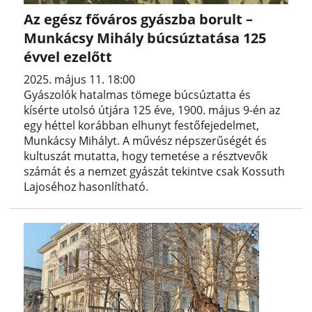
Az egész főváros gyászba borult –
Munkácsy Mihály búcsúztatása 125
évvel ezelőtt
2025. május 11. 18:00
Gyászolók hatalmas tömege búcsúztatta és
kísérte utolsó útjára 125 éve, 1900. május 9-én az
egy héttel korábban elhunyt festőfejedelmet,
Munkácsy Mihályt. A művész népszerűségét és
kultuszát mutatta, hogy temetése a résztvevők
számát és a nemzet gyászát tekintve csak Kossuth
Lajoséhoz hasonlítható.