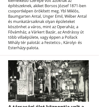
kiemelkedő szerepe volt azoknak az
építészeknek, akiket Borsos József 1871-ben
csoportképen örökített meg. Ybl Miklós,
Baumgarten Antal, Unger Emil, Wéber Antal
és munkatársaiknak olyan épületeket
köszönhet a város, mint az Operaház, a
Fővámház, a Várkert Bazár, az Andrássy út
több villaépülete, vagy éppen a Pollack
Mihály tér palotái: a Festetics-, Károlyi- és
Esterházy-palota.
A társasági élet központja volt a