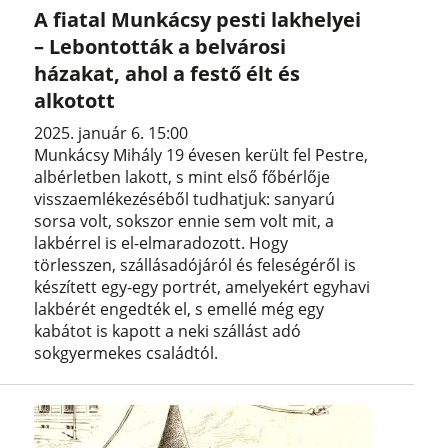
A fiatal Munkácsy pesti lakhelyei
– Lebontották a belvárosi
házakat, ahol a festő élt és
alkotott
2025. január 6. 15:00
Munkácsy Mihály 19 évesen került fel Pestre,
albérletben lakott, s mint első főbérlője
visszaemlékezéséből tudhatjuk: sanyarú
sorsa volt, sokszor ennie sem volt mit, a
lakbérrel is el-elmaradozott. Hogy
törlesszen, szállásadójáról és feleségéről is
készített egy-egy portrét, amelyekért egyhavi
lakbérét engedték el, s emellé még egy
kabátot is kapott a neki szállást adó
sokgyermekes családtól.