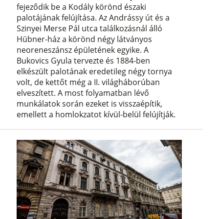
fejeződik be a Kodály körönd északi
palotájának felújítása. Az Andrássy út és a
Szinyei Merse Pál utca találkozásnál álló
Hübner-ház a körönd négy látványos
neoreneszánsz épületének egyike. A
Bukovics Gyula tervezte és 1884-ben
elkészült palotának eredetileg négy tornya
volt, de kettőt még a II. világháborúban
elveszített. A most folyamatban lévő
munkálatok során ezeket is visszaépítik,
emellett a homlokzatot kívül-belül felújítják.