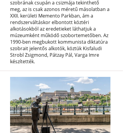
szobrának csupán a csizmája tekinthető
meg, az is csak azonos méretű másolatban a
XXII. kerületi Memento Parkban, ám a
rendszerváltáskor elbontott köztéri
alkotásokból az eredetieket láthatjuk a
múzeumként működő szobortemetőben. Az
1990-ben megbukott kommunista diktatúra
szobrait jelentős alkotók, köztük Kisfaludi
Strobl Zsigmond, Pátzay Pál, Varga Imre
készítették.