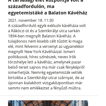
századfordulón, ma
egyetemistáké a Balaton Kávéház
2021. november 18. 11:30
A századforduló egyik exkluzív kávéháza volt
a Rákóczi út és a Szentkirályi utca sarkán
1894-ben megnyílt Balaton Kávéház. A
tulajdonos nem kisebb célt tűzött ki maga
elé, mint felvenni a versenyt az ugyanekkor
megnyílt New York Kávéházzal. Ismert
politikusok, híres színészek, neves írók
törzshelye lett a kávéház, amelynek pazar
belső tereit sajnos ma már csak fényképről
ismerhetjük. Nemrég egyetemisták vették
birtokba a Szentkirályi utcai szárnyat, de az
újonnan kialakított vizsgaközpontban már
semmi nem emlékeztet a fényűző múltra.