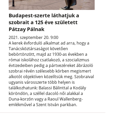
Budapest-szerte láthatjuk a
szobrait a 125 éve született
Pátzay Pálnak
2021. szeptember 20. 9:00
A kerek évforduló alkalmat ad arra, hogy a
Tanácsköztársaságot követően
bebörtönzött, majd az 1930-as években a
római iskolához csatlakozó, a szocializmus
évtizedeiben pedig a pártvezéreket ábrázoló
szobrai révén szélesebb körben megismert
alkotót objektíven közelítsük meg. Szobraival
ugyanis városszerte több helyen is
találkozhatunk: Balassi Bálinttal a Kodály
köröndön, a széllel dacoló női alakkal a
Duna-korzón vagy a Raoul Wallenberg-
emlékművel a Szent István parkban.