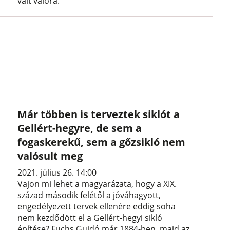
vált valóra.
Már többen is terveztek siklót a
Gellért-hegyre, de sem a
fogaskerekű, sem a gőzsikló nem
valósult meg
2021. július 26. 14:00
Vajon mi lehet a magyarázata, hogy a XIX.
század második felétől a jóváhagyott,
engedélyezett tervek ellenére eddig soha
nem kezdődött el a Gellért-hegyi sikló
építése? Fuchs Guidó már 1884-ben, majd az