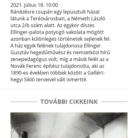
2021. július 18. 10:00
Ránézésre csupán egy lepusztult házat
látunk a Terézvárosban, a Németh László
utca 2/b szám alatt. Az egykor díszes
Ellinger-palota potyogó vakolata mögött
azonban különleges történetek sejlenek fel.
A ház egyik felének tulajdonosa Ellinger
Gusztáv hegedűművész és nemzetközi hírű
zenepedagógus volt, míg a másik felét az a
Novák Ferenc építész tulajdonolta, aki az
1890-es években többek között a Gellért-
hegyi Sikló terveivel vált ismertté.
TOVÁBBI CIKKEINK