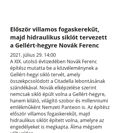
Először villamos fogaskerekűt,
majd hidraulikus siklót tervezett
a Gellért-hegyre Novák Ferenc
2021. július 29. 14:00
A XIX. utolsó évtizedében Novák Ferenc
építész mutatta be a közvéleménynek a
Gellért-hegyi sikló tervét, amely
összekpcsolódott a Citadella lebontásának
szándékával. Novák elképzelése szerint
nemcsak sikló épült volna a Gellért-hegyre,
hanem kilátó, világító szobor és millenniumi
emlékműként Nemzeti Panteon is. Az építész
először villamos fogaskerekűt, majd
hidraulikus siklót épített volna, amelyre az
engedélyeket is megkapta. Álma mégsem