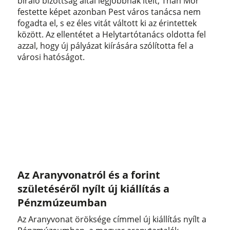
bíráló bizottság által legjobbnak ítélt, Than Mór
festette képet azonban Pest város tanácsa nem
fogadta el, s ez éles vitát váltott ki az érintettek
között. Az ellentétet a Helytartótanács oldotta fel
azzal, hogy új pályázat kiírására szólította fel a
városi hatóságot.
Az Aranyvonatról és a forint
születéséről nyílt új kiállítás a
Pénzmúzeumban
Az Aranyvonat öröksége címmel új kiállítás nyílt a