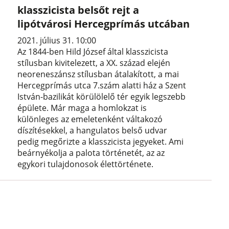
klasszicista belsőt rejt a
lipótvárosi Hercegprímás utcában
2021. július 31. 10:00
Az 1844-ben Hild József által klasszicista
stílusban kivitelezett, a XX. század elején
neoreneszánsz stílusban átalakított, a mai
Hercegprímás utca 7.szám alatti ház a Szent
István-bazilikát körülölelő tér egyik legszebb
épülete. Már maga a homlokzat is
különleges az emeletenként váltakozó
díszítésekkel, a hangulatos belső udvar
pedig megőrizte a klasszicista jegyeket. Ami
beárnyékolja a palota történetét, az az
egykori tulajdonosok élettörténete.