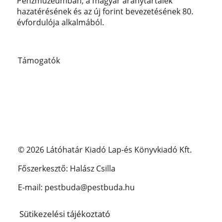
Pénzmúzeumban, a magyar aranytartalék
hazatérésének és az új forint bevezetésének 80.
évfordulója alkalmából.
Támogatók
© 2026 Látóhatár Kiadó Lap-és Könyvkiadó Kft.
Főszerkesztő: Halász Csilla
E-mail: pestbuda@pestbuda.hu
Sütikezelési tájékoztató