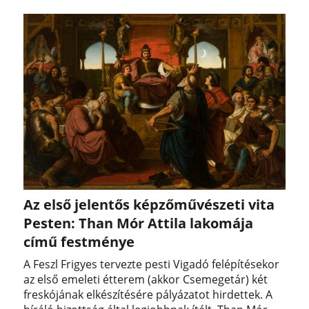
Az első jelentős képzőművészeti vita
Pesten: Than Mór Attila lakomája
című festménye
A Feszl Frigyes tervezte pesti Vigadó felépítésekor
az első emeleti étterem (akkor Csemegetár) két
freskójának elkészítésére pályázatot hirdettek. A