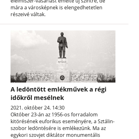
élelmiszer-vásárlást emelte új szintre, de
mára a városképnek is elengedhetetlen
részeivé váltak.
A ledöntött emlékművek a régi
időkről mesélnek
2021. október 24. 14:30
Október 23-án az 1956-os forradalom
kitörésének euforikus eseményére, a Sztálin-
szobor ledöntésére is emlékezünk. Ma az
egykori szovjet diktátor monumentális