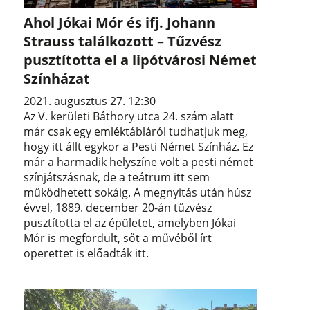
Ahol Jókai Mór és ifj. Johann
Strauss találkozott – Tűzvész
pusztította el a lipótvárosi Német
Színházat
2021. augusztus 27. 12:30
Az V. kerületi Báthory utca 24. szám alatt
már csak egy emléktábláról tudhatjuk meg,
hogy itt állt egykor a Pesti Német Színház. Ez
már a harmadik helyszíne volt a pesti német
színjátszásnak, de a teátrum itt sem
működhetett sokáig. A megnyitás után húsz
évvel, 1889. december 20-án tűzvész
pusztította el az épületet, amelyben Jókai
Mór is megfordult, sőt a művéből írt
operettet is előadták itt.