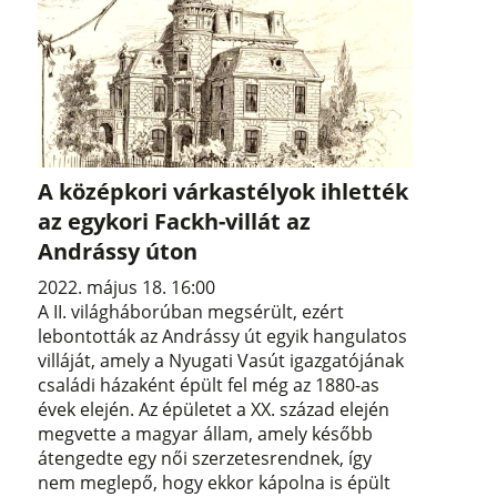
A középkori várkastélyok ihlették
az egykori Fackh-villát az
Andrássy úton
2022. május 18. 16:00
A II. világháborúban megsérült, ezért
lebontották az Andrássy út egyik hangulatos
villáját, amely a Nyugati Vasút igazgatójának
családi házaként épült fel még az 1880-as
évek elején. Az épületet a XX. század elején
megvette a magyar állam, amely később
átengedte egy női szerzetesrendnek, így
nem meglepő, hogy ekkor kápolna is épült