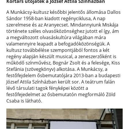
Kortárs utójáték a József Attila Színházban
A Munkácsy-kultusz későbbi jelentős állomása Dallos
Sándor 1958-ban kiadott regényciklusa, A nap
szerelmese és az Aranyecset. Mindannyiunk Miskája
története széles olvasóközönséghez jutott el így, ám
a megváltozott olvasáskultúra világában mára
valamennyire leapadt a befogadóközönségük. A
kultusz továbbélése szempontjából fontos a két
regény alapján készült musical, a zeneszerzőként is
működő színművész, Bognár Zsolt és a felesége, Kiss
Stefánia (szövegkönyv) alkotása. A Munkácsy, a
festőfejdelem ősbemutatójára 2013-ban a budapesti
József Attila Színházban került sor. A teátrum falán
lévő társulati tagok fényképei között a
festőfejedelmet az ősbemutatón megformáló Zöld
Csaba is látható.