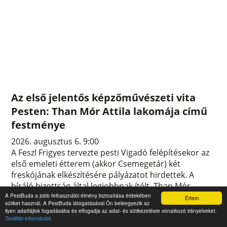
Az első jelentős képzőművészeti vita
Pesten: Than Mór Attila lakomája című
festménye
2026. augusztus 6. 9:00
A Feszl Frigyes tervezte pesti Vigadó felépítésekor az
első emeleti étterem (akkor Csemegetár) két
freskójának elkészítésére pályázatot hirdettek. A
bíráló bizottság által legjobbnak ítélt, Than Mór
A PestBuda a jobb felhasználói élmény biztosítása érdekében
festette képet azonban Pest város tanácsa nem
Értem
sütiket használ. A PestBuda látogatásával Ön beleegyezik az
fogadta el, s ez éles vitát váltott ki az érintettek
ilyen adatfájlok fogadásába és elfogadja az adat- és sütikezelésre vonatkozó irányelveket.
között. Az ellentétet a Helytartótanács oldotta fel
További információk