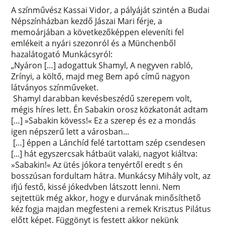
A színművész Kassai Vidor, a pályáját szintén a Budai
Népszínházban kezdő Jászai Mari férje, a
memoárjában a következőképpen eleveníti fel
emlékeit a nyári szezonról és a Münchenből
hazalátogató Munkácsyról:
„Nyáron […] adogattuk Shamyl, A negyven rabló,
Zrínyi, a költő, majd meg Bem apó című nagyon
látványos színműveket.
Shamyl darabban kevésbeszédű szerepem volt,
mégis híres lett. Én Sabakin orosz közkatonát adtam
[…] »Sabakin kövess!« Ez a szerep és ez a mondás
igen népszerű lett a városban...
[…] éppen a Lánchíd felé tartottam szép csendesen
[...] hát egyszercsak hátbaüt valaki, nagyot kiáltva:
»Sabakin!« Az ütés jókora tenyértől eredt s én
bosszúsan fordultam hátra. Munkácsy Mihály volt, az
ifjú festő, kissé jókedvben látszott lenni. Nem
sejtettük még akkor, hogy e durvának minősíthető
kéz fogja majdan megfesteni a remek Krisztus Pilátus
előtt képet. Függönyt is festett akkor nekünk