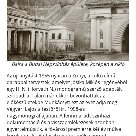
Balra a Budai Népszínház épülete, középen a sikló
Az újranyitást 1865 nyarán a Zrínyi, a költő című
darabbal tervezték, amelyet Jósika Miklós regényéből
egy H. N. (Horváth N.) monogramú szerző adaptált
színpadra. Talán már ekkor bevonhatták az
előkészületekbe Munkácsyt: ezt az évet adja meg
Végvári Lajos a festőről írt 1958-as
nagymonográfiájában. A fennmaradt színházi
dokumentáció és a visszaemlékezések azonban
egyértelműsítik, a fővárosi premierre két év múlva
került sor. A színdarab viszont mély nyomot