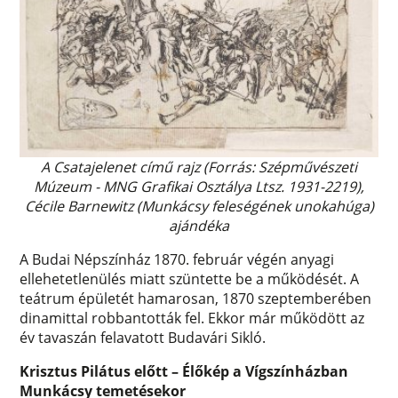
A Csatajelenet című rajz (Forrás: Szépművészeti
Múzeum - MNG Grafikai Osztálya Ltsz. 1931-2219),
Cécile Barnewitz (Munkácsy feleségének unokahúga)
ajándéka
A Budai Népszínház 1870. február végén anyagi
ellehetetlenülés miatt szüntette be a működését. A
teátrum épületét hamarosan, 1870 szeptemberében
dinamittal robbantották fel. Ekkor már működött az
év tavaszán felavatott Budavári Sikló.
Krisztus Pilátus előtt – Élőkép a Vígszínházban
Munkácsy temetésekor