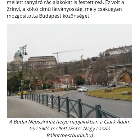
mellett tanyázó rác alakokat is festett reá. Ez volt a
Zrínyi, a költő című látványosság, mely csakugyan
mozgósította Budapest közönségét.”
A Budai Népszínház helye napjainkban a Clark Ádám
téri Sikló mellett (Fotó: Nagy László
Bálint/pestbuda.hu)