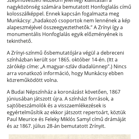
Szépművészeti Múzeum jelenlegi kiállításán a
nagyközönség számára bemutatott Honfoglalás című
kolosszálképpel. Ennek kapcsán fogalmazta meg
Munkácsy: „hadakozó csoportok nem lennének a kép
alapeszméjével összeegyeztethetők.” A Zrínyi így a
monumentális Honfoglalás egyik előzményének is
tekinthető.
A Zrínyi-színmű ősbemutatójára végül a debreceni
színházban került sor 1865. október 14-én. (Itt a
zárókép címe: „A magyar-szláv diadalünnep”.) Nincs
arra vonatkozó információ, hogy Munkácsy ebben
közreműködött volna.
A Budai Népszínház a koronázást követően, 1867
júniusában játszott újra. A színházi források, a
sajtóbeszámolók és a visszaemlékezések is
egyértelműsítik az ekkor játszott repertoárt, köztük
Paul Meurice és Feleky Miklós Samyl című drámáját
és az 1867. július 28-án bemutatott Zrínyit.