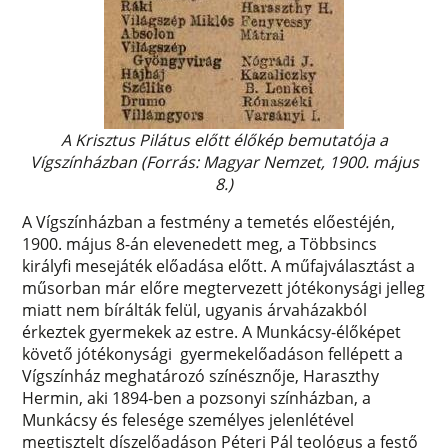
A Krisztus Pilátus előtt élőkép bemutatója a
Vígszínházban (Forrás: Magyar Nemzet, 1900. május
8.)
A Vígszínházban a festmény a temetés előestéjén,
1900. május 8-án elevenedett meg, a Többsincs
királyfi mesejáték előadása előtt. A műfajválasztást a
műsorban már előre megtervezett jótékonysági jelleg
miatt nem bírálták felül, ugyanis árvaházakból
érkeztek gyermekek az estre. A Munkácsy-élőképet
követő jótékonysági gyermekelőadáson fellépett a
Vígszínház meghatározó színésznője, Haraszthy
Hermin, aki 1894-ben a pozsonyi színházban, a
Munkácsy és felesége személyes jelenlétével
megtisztelt díszelőadáson Péteri Pál teológus a festő