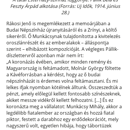
Feszty Árpád alkotása (Forrás: Uj Idők, 1914. június
28.)
Rákosi Jenő is megemlékezett a memoárjában a
Budai Népszínház újranyitásáról és a Zrínyi, a költő
sikeréről. Ő Munkácsynak tulajdonította a kivitelezés
oroszlánrészét és az emberalakok – álláspontja
szerint – elhibázott kompozícióját. A végleges Pállik-
díszlettervről azonban már nem írt:
„A koronázás évében, amikor minden remény és
Magyarország is feltámadott, Molnár György föltette
a Kávéforrásban a kérdést, hogy az ő budai
népszínházát is érdemes volna feltámasztani. És mi
lelkes ifjak nyomban kötélnek álltunk. Összeszedtük a
pénzt, amely előlegül kellett fontosabb színészeknek,
akiket messze vidékről kellett felhozatni. […] És ez
koronázta meg a vállalatot: Munkácsy Mihály, akkor a
legdélibb fiatalember az országban és hozzá fiatal
piktor, festett a darabhoz egy erdődekorációt, mely
nagyszerű volt, egyetlen hibája, hogy tábortüzek