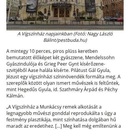
A Vígszínház napjainkban (Fotó: Nagy László
Bálint/pestbuda.hu)
A mintegy 10 perces, piros plüss keretben
bemutatott élőképet két gyászzene, Mendelssohn
Gyászindulója és Grieg Peer Gynt kísérőzene-
szvitjéből Aase halála kísérte. Pilátust Gál Gyula,
Jézust egy vígszínházi színinövendék formálta meg. A
szereplők között olyan ismert művészek is feltűntek,
mint Hegedűs Gyula, id. Szathmáry Árpád és Péchy
Kálmán.
„A Vígszínház a Munkácsy remek alkotását a
legnagyobb művészi gonddal reprodukálta s úgy a
festmény plasztikája, mint színhatása dolgában hű
maradt az eredetihez. […] Meg kell még említenünk a