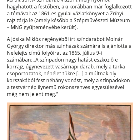
hagyhatott a festőben, aki korábban már foglalkozott
a témával: az 1861-es gyulai vázlatkönyvet a Zrínyi-
rajz zárja le (amely később a Szépművészeti Múzeum
– MNG gyűjteményébe került).
A Jósika Miklós regényéből írt színdarabot Molnár
György direktor más színházak számára is ajánlotta a
Nefelejts című folyóirat az 1865. július 9-i
számában: „A színpadon nagy hatást eszközlő e
korrajz, úgynevezett vasárnapi darab, mely a tarka
csoportozatok, népélet tükre […] a múltnak oly
korszakából fest néhány vonást, mely a színpadokon
a testvérnép ilynemű rokonszenves egyesülésével
még nem jelent meg.”