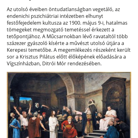
Az utolsó éveiben öntudatlanságban vegetáló, az
endenichi pszichiátriai intézetben elhunyt
festőfejedelem kultusza az 1900. május 9-i, hatalmas
tömegeket megmozgató temetéssel érkezett a
tetőpontjához. A Műcsarnokban lévő ravataltól több
százezer gyászoló kísérte a művészt utolsó útjára a
Kerepesi temetőbe. A megemlékezés részeként került
sor a Krisztus Pilátus előtt élőképének előadására a
Vígszínházban, Ditrói Mór rendezésében.