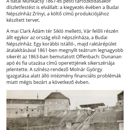
A fiatal Munkácsy 1867-es pesti tartózkodásakor
díszletfestést is elvállalt: a kiegyezés évében a Budai
Népszínház Zrínyi, a költő című produkciójához
készített tervet.
A mai Clark Ádám tér Sikló melletti, Vár felőli részén
állt egykor az ország első népszínháza, a Budai
Népszínház. Egy korábbi istálló-, majd raktárépület
átalakításával 1861-ben megnyílt teátrum legnagyobb
sikerét az 1863-ban bemutatott Offenbach: Dunanan
apó és fia utazása című operettjének sikerszériája
jelentette. A színész-rendező Molnár György
igazgatása alatt álló intézmény financiális problémák
miatt mégis bezárt a következő évben.