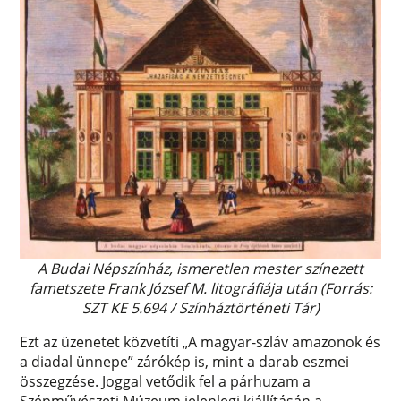
A Budai Népszínház, ismeretlen mester színezett
fametszete Frank József M. litográfiája után (Forrás:
SZT KE 5.694 / Színháztörténeti Tár)
Ezt az üzenetet közvetíti „A magyar-szláv amazonok és
a diadal ünnepe” zárókép is, mint a darab eszmei
összegzése. Joggal vetődik fel a párhuzam a