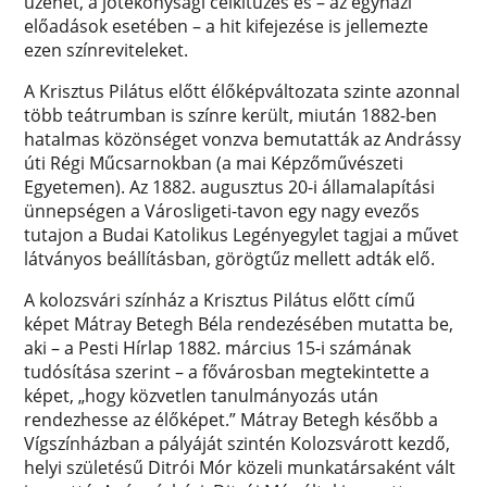
üzenet, a jótékonysági célkitűzés és – az egyházi
előadások esetében – a hit kifejezése is jellemezte
ezen színreviteleket.
A Krisztus Pilátus előtt élőképváltozata szinte azonnal
több teátrumban is színre került, miután 1882-ben
hatalmas közönséget vonzva bemutatták az Andrássy
úti Régi Műcsarnokban (a mai Képzőművészeti
Egyetemen). Az 1882. augusztus 20-i államalapítási
ünnepségen a Városligeti-tavon egy nagy evezős
tutajon a Budai Katolikus Legényegylet tagjai a művet
látványos beállításban, görögtűz mellett adták elő.
A kolozsvári színház a Krisztus Pilátus előtt című
képet Mátray Betegh Béla rendezésében mutatta be,
aki – a Pesti Hírlap 1882. március 15-i számának
tudósítása szerint – a fővárosban megtekintette a
képet, „hogy közvetlen tanulmányozás után
rendezhesse az élőképet.” Mátray Betegh később a
Vígszínházban a pályáját szintén Kolozsvárott kezdő,
helyi születésű Ditrói Mór közeli munkatársaként vált