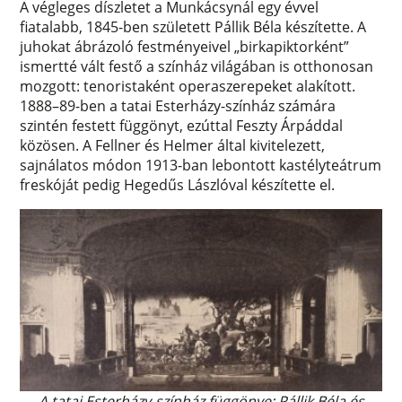
A végleges díszletet a Munkácsynál egy évvel
fiatalabb, 1845-ben született Pállik Béla készítette. A
juhokat ábrázoló festményeivel „birkapiktorként”
ismertté vált festő a színház világában is otthonosan
mozgott: tenoristaként operaszerepeket alakított.
1888–89-ben a tatai Esterházy-színház számára
szintén festett függönyt, ezúttal Feszty Árpáddal
közösen. A Fellner és Helmer által kivitelezett,
sajnálatos módon 1913-ban lebontott kastélyteátrum
freskóját pedig Hegedűs Lászlóval készítette el.
A tatai Esterházy-színház függönye: Pállik Béla és