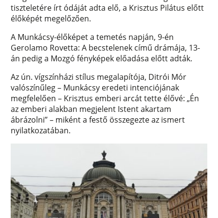
tiszteletére írt ódáját adta elő, a Krisztus Pilátus előtt
élőképét megelőzően.
A Munkácsy-élőképet a temetés napján, 9-én
Gerolamo Rovetta: A becstelenek című drámája, 13-
án pedig a Mozgó fényképek előadása előtt adták.
Az ún. vígszínházi stílus megalapítója, Ditrói Mór
valószínűleg – Munkácsy eredeti intenciójának
megfelelően – Krisztus emberi arcát tette élővé: „Én
az emberi alakban megjelent Istent akartam
ábrázolni” – miként a festő összegezte az ismert
nyilatkozatában.