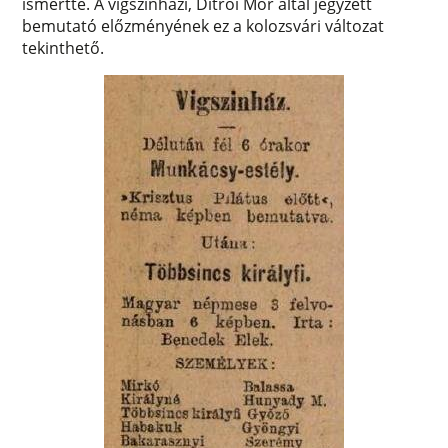
ismertté. A vígszínházi, Ditrói Mór által jegyzett
bemutató előzményének ez a kolozsvári változat
tekinthető.