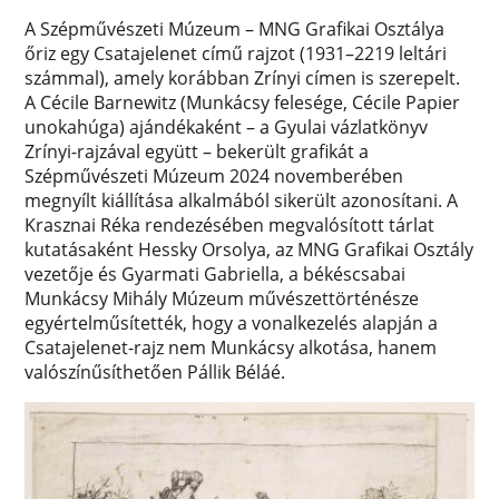
A Szépművészeti Múzeum – MNG Grafikai Osztálya
őriz egy Csatajelenet című rajzot (1931–2219 leltári
számmal), amely korábban Zrínyi címen is szerepelt.
A Cécile Barnewitz (Munkácsy felesége, Cécile Papier
unokahúga) ajándékaként – a Gyulai vázlatkönyv
Zrínyi-rajzával együtt – bekerült grafikát a
Szépművészeti Múzeum 2024 novemberében
megnyílt kiállítása alkalmából sikerült azonosítani. A
Krasznai Réka rendezésében megvalósított tárlat
kutatásaként Hessky Orsolya, az MNG Grafikai Osztály
vezetője és Gyarmati Gabriella, a békéscsabai
Munkácsy Mihály Múzeum művészettörténésze
egyértelműsítették, hogy a vonalkezelés alapján a
Csatajelenet-rajz nem Munkácsy alkotása, hanem
valószínűsíthetően Pállik Béláé.