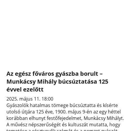
Az egész főváros gyászba borult –
Munkácsy Mihály búcsúztatása 125
évvel ezelőtt
2025. május 11. 18:00
Gyászolók hatalmas tömege búcsúztatta és kísérte
utolsó útjára 125 éve, 1900. május 9-én az egy héttel
korábban elhunyt festőfejedelmet, Munkácsy Mihályt.
A művész népszerűségét és kultuszát mutatta, hogy
temetése a résztvevők számát és a nemzet gyászát