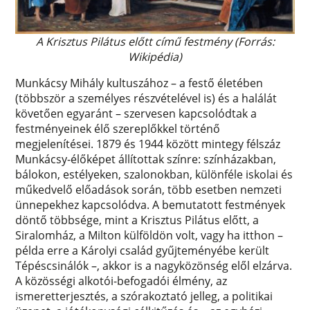
A Krisztus Pilátus előtt című festmény (Forrás:
Wikipédia)
Munkácsy Mihály kultuszához – a festő életében
(többször a személyes részvételével is) és a halálát
követően egyaránt – szervesen kapcsolódtak a
festményeinek élő szereplőkkel történő
megjelenítései. 1879 és 1944 között mintegy félszáz
Munkácsy-élőképet állítottak színre: színházakban,
bálokon, estélyeken, szalonokban, különféle iskolai és
műkedvelő előadások során, több esetben nemzeti
ünnepekhez kapcsolódva. A bemutatott festmények
döntő többsége, mint a Krisztus Pilátus előtt, a
Siralomház, a Milton külföldön volt, vagy ha itthon –
példa erre a Károlyi család gyűjteményébe került
Tépéscsinálók –, akkor is a nagyközönség elől elzárva.
A közösségi alkotói-befogadói élmény, az
ismeretterjesztés, a szórakoztató jelleg, a politikai