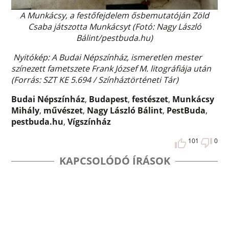
A Munkácsy, a festőfejdelem ősbemutatóján Zöld
Csaba játszotta Munkácsyt (Fotó: Nagy László
Bálint/pestbuda.hu)
Nyitókép: A Budai Népszínház, ismeretlen mester
színezett fametszete Frank József M. litográfiája után
(Forrás: SZT KE 5.694 / Színháztörténeti Tár)
Budai Népszínház
,
Budapest
,
festészet
,
Munkácsy
Mihály
,
művészet
,
Nagy László Bálint
,
PestBuda
,
pestbuda.hu
,
Vígszínház
101
0
KAPCSOLÓDÓ ÍRÁSOK