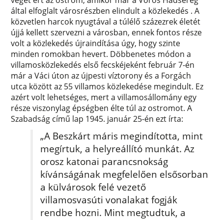
által elfoglalt városrészben elindult a közlekedés . A
közvetlen harcok nyugtával a túlélő százezrek életét
újjá kellett szervezni a városban, ennek fontos része
volt a közlekedés újraindítása úgy, hogy szinte
minden romokban hevert. Döbbenetes módon a
villamosközlekedés első fecskéjeként február 7-én
már a Váci úton az újpesti víztorony és a Forgách
utca között az 55 villamos közlekedése megindult. Ez
azért volt lehetséges, mert a villamosállomány egy
része viszonylag épségben élte túl az ostromot. A
Szabadság című lap 1945. január 25-én ezt írta:
„A Beszkárt máris megindította, mint
megírtuk, a helyreállító munkát. Az
orosz katonai parancsnokság
kívánságának megfelelően elsősorban
a külvárosok felé vezető
villamosvasúti vonalakat fogják
rendbe hozni. Mint megtudtuk, a