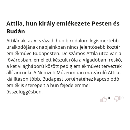
Attila, hun király emlékezete Pesten és
Budán
Attilának, az V. századi hun birodalom legismertebb
uralkodójának napjainkban nincs jelentősebb köztéri
emlékműve Budapesten. De számos Attila utca van a
fővárosban, emellett készült róla a VIgadóban freskó,
a két világháború között pedig emlékművet terveztek
állítani neki. A Nemzeti Múzeumban ma záruló Attila-
kiállításon több, Budapest történetéhez kapcsolódó
emlék is szerepelt a hun fejedelemmel
összefüggésben.
0
0