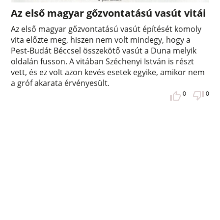
Az első magyar gőzvontatású vasút vitái
Az első magyar gőzvontatású vasút építését komoly
vita előzte meg, hiszen nem volt mindegy, hogy a
Pest-Budát Béccsel összekötő vasút a Duna melyik
oldalán fusson. A vitában Széchenyi István is részt
vett, és ez volt azon kevés esetek egyike, amikor nem
a gróf akarata érvényesült.
0
0