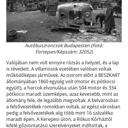
Autóbuszroncsok Budapesten (Fotó:
Fortepan/Képszám: 32052)
Valójában nem volt ennyire rózsás a helyzet, és a lap
is tévedett. A villamosok esetében valóban voltak
működőképes járművek. Az ostrom előtt a BESZKART
állományában 1860 egység volt (motor és pótkocsi
együtt), a harcok elvonulása után 504 motor és 334
pótkocsi maradt üzemképes, azaz kevesebb, mint az
állomány fele, de legalább megvoltak. A belvárosban
a felsővezetékek romokban voltak, az egész városban
pedig a felsővezetékek alig több mint 16 százaléka
maradt épen. A Kerepesi úton, a Rókus Kórháztól
kifelé gőzvontatású szerelvényeket indítottak, a