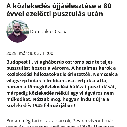
A közlekedés újjáélesztése a 80
évvel ezelőtti pusztulás után
Domonkos Csaba
2025. március 3. 11:00
Budapest II. világháborús ostroma szinte teljes
pusztulást hozott a városra. A hatalmas károk a
közlekedési hálózatokat is érintették. Nemcsak a
világszép hidak felrobbantását értjük alatta,
hanem a tömegközlekedési hálózat pusztulását,
márpedig közlekedés nélkül egy világváros nem
működhet. Nézzük meg, hogyan indult újra a
közlekedés 1945 februárjában!
Budán még tartottak a harcok, Pesten viszont már
véget ért az ostrom, amikor már a Vörös Hadsereg