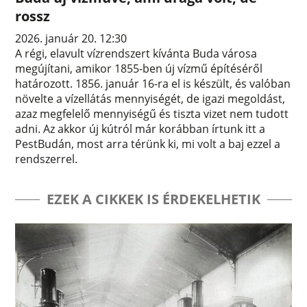
rossz
2026. január 20. 12:30
A régi, elavult vízrendszert kívánta Buda városa
megújítani, amikor 1855-ben új vízmű építéséről
határozott. 1856. január 16-ra el is készült, és valóban
növelte a vízellátás mennyiségét, de igazi megoldást,
azaz megfelelő mennyiségű és tiszta vizet nem tudott
adni. Az akkor új kútról már korábban írtunk itt a
PestBudán, most arra térünk ki, mi volt a baj ezzel a
rendszerrel.
EZEK A CIKKEK IS ÉRDEKELHETIK