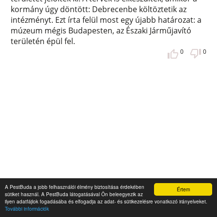
kormány úgy döntött: Debrecenbe költöztetik az
intézményt. Ezt írta felül most egy újabb határozat: a
múzeum mégis Budapesten, az Északi Járműjavító
területén épül fel.
0
0
Az Örs vezér tér különös arcai –
A PestBuda a jobb felhasználói élmény biztosítása érdekében
Értem
sütiket használ. A PestBuda látogatásával Ön beleegyezik az
Átalakítás előtt Budapest legfurcsább
ilyen adatfájlok fogadásába és elfogadja az adat- és sütikezelésre vonatkozó irányelveket.
További információk
helye