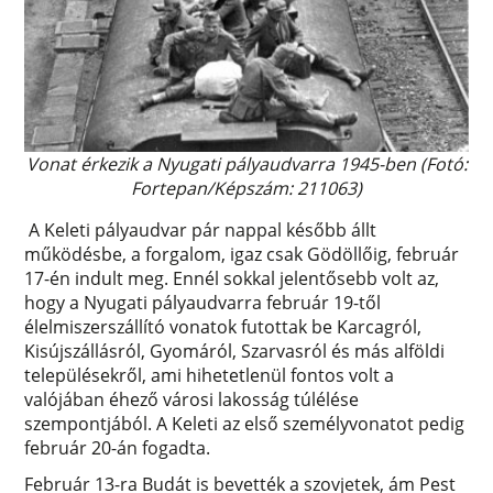
Vonat érkezik a Nyugati pályaudvarra 1945-ben (Fotó:
Fortepan/Képszám: 211063)
A Keleti pályaudvar pár nappal később állt
működésbe, a forgalom, igaz csak Gödöllőig, február
17-én indult meg. Ennél sokkal jelentősebb volt az,
hogy a Nyugati pályaudvarra február 19-től
élelmiszerszállító vonatok futottak be Karcagról,
Kisújszállásról, Gyomáról, Szarvasról és más alföldi
településekről, ami hihetetlenül fontos volt a
valójában éhező városi lakosság túlélése
szempontjából. A Keleti az első személyvonatot pedig
február 20-án fogadta.
Február 13-ra Budát is bevették a szovjetek, ám Pest