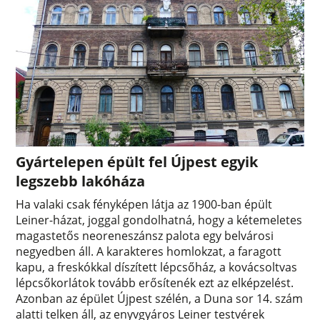
Gyártelepen épült fel Újpest egyik
legszebb lakóháza
Ha valaki csak fényképen látja az 1900-ban épült
Leiner-házat, joggal gondolhatná, hogy a kétemeletes
magastetős neoreneszánsz palota egy belvárosi
negyedben áll. A karakteres homlokzat, a faragott
kapu, a freskókkal díszített lépcsőház, a kovácsoltvas
lépcsőkorlátok tovább erősítenék ezt az elképzelést.
Azonban az épület Újpest szélén, a Duna sor 14. szám
alatti telken áll, az enyvgyáros Leiner testvérek