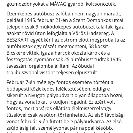
gőzmozdonyokat a MÁVAG gyárból kölcsönözték.
Üzemképes autóbusz valóban nem nagyon maradt,
például 1945. február 21-én a Szent Domonkos utcai
telepen csak 9 működőképes autóbuszt találtak, igaz
azokat rövid úton lefoglalta a Vörös Hadsereg. A
BESZKART egyébként az ostrom előtt megpróbálta az
autóbuszok egy részét megmenteni, 58 kocsit
Bicskére vittek, igaz a harcok okozta károk és a
fosztogatás nyomán csak 25 autóbuszt tudtak 1945
tavaszán forgalomba állítani. Az óbudai
trolibuszvonal viszont teljesen elpusztult.
Február 7-én még egy fontos esemény történt a
budapesti közlekedés felélesztésében, eddigre
sikerült a Nyugati pályaudvart olyan állapotba hozni,
hogy az vonatokat is tudjon fogadni. Ez azért volt
fontos, mert a város ellátása élelmiszerrel vagy
tüzelővel csak vasúton történhetett. Az első távolsági
vonat február 9-én futott be e pályaudvarra. Az első,
zsúfolásig telt személyvonat pár nappal később,