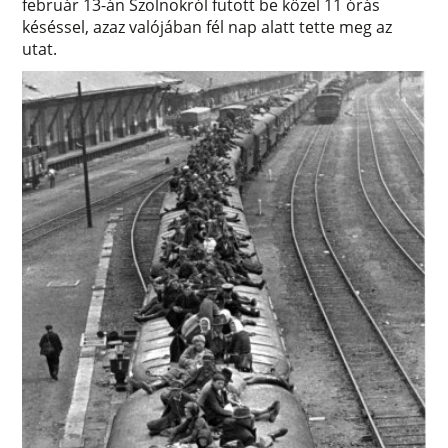
február 13-án Szolnokról futott be közel 11 órás
késéssel, azaz valójában fél nap alatt tette meg az
utat.