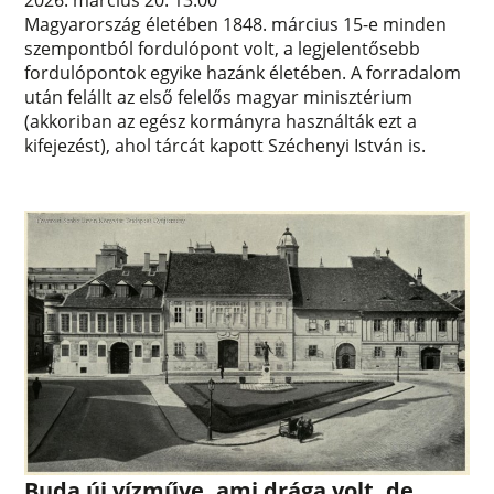
Magyarország életében 1848. március 15-e minden
szempontból fordulópont volt, a legjelentősebb
fordulópontok egyike hazánk életében. A forradalom
után felállt az első felelős magyar minisztérium
(akkoriban az egész kormányra használták ezt a
kifejezést), ahol tárcát kapott Széchenyi István is.
Buda új vízműve, ami drága volt, de