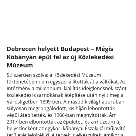
Debrecen helyett Budapest – Mégis
Kőbányán épül fel az új Közlekedési
Múzeum
Stílszerűen szólva: a Közlekedési Múzeum
történetében nem egyszer állították át a váltókat. Az
intézmény a millenniumi kiállítás ideiglenesnek szánt
közlekedési csarnokának átépítése után nyílt meg a
Városligetben 1899-ben. A második világháborúban
súlyosan megrongálódott, kis híján lebontották,
végül átépítették, és 1966-ban megnyitották. Ám
2017-ben elbontották az épületet, és a múzeum új
helyszíneként az egykori kőbányai Északi Járműjavító
területét jelölték ki. A tervek is elkészültek, amikor a