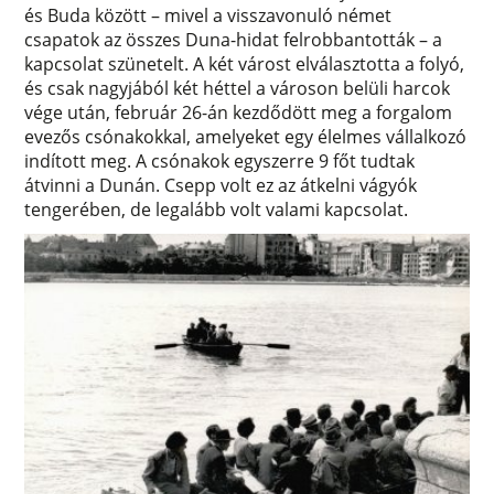
és Buda között – mivel a visszavonuló német
csapatok az összes Duna-hidat felrobbantották – a
kapcsolat szünetelt. A két várost elválasztotta a folyó,
és csak nagyjából két héttel a városon belüli harcok
vége után, február 26-án kezdődött meg a forgalom
evezős csónakokkal, amelyeket egy élelmes vállalkozó
indított meg. A csónakok egyszerre 9 főt tudtak
átvinni a Dunán. Csepp volt ez az átkelni vágyók
tengerében, de legalább volt valami kapcsolat.