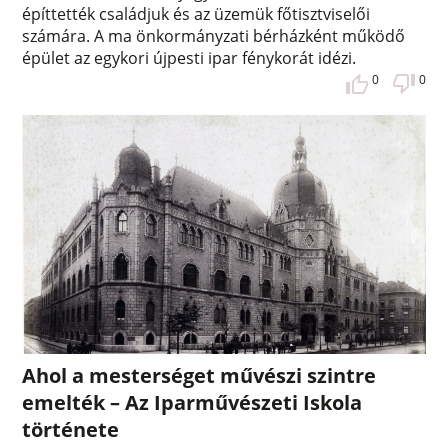
építtették családjuk és az üzemük főtisztviselői
számára. A ma önkormányzati bérházként működő
épület az egykori újpesti ipar fénykorát idézi.
0
0
Ahol a mesterséget művészi szintre
emelték – Az Iparművészeti Iskola
története