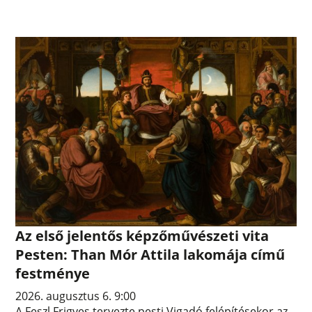
Az első jelentős képzőművészeti vita
Pesten: Than Mór Attila lakomája című
festménye
2026. augusztus 6. 9:00
A Feszl Frigyes tervezte pesti Vigadó felépítésekor az