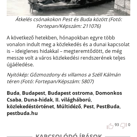
Átkelés csónakokon Pest és Buda között (Fotó:
Fortepan/Képszám: 211076)
A következő hetekben, hónapokban egyre több
vonalon indult meg a közlekedés és a dunai kapcsolat
is – ideiglenes hidakkal – megteremtődött, de még
messze volt a város közlekedési rendszerének teljes
újjáéledése.
Nyitókép: Gőzmozdony és villamos a Széll Kálmán
téren (Fotó: Fortepan/Képszám: 5807)
Buda
,
Budapest
,
Budapest ostroma
,
Domonkos
Csaba
,
Duna-hidak
,
II. világháború
,
közlekedéstörténet
,
Múltidéző
,
Pest
,
PestBuda
,
pestbuda.hu
93
0
KAPCSOLÓDÓ ÍRÁSOK