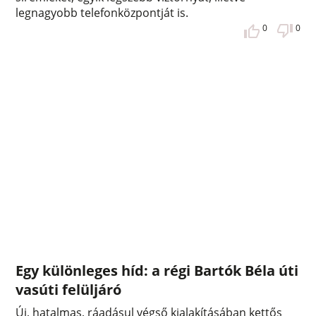
legnagyobb telefonközpontját is.
0
0
Egy különleges híd: a régi Bartók Béla úti
vasúti felüljáró
Új, hatalmas, ráadásul végső kialakításában kettős