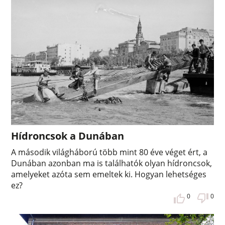
Hídroncsok a Dunában
A második világháború több mint 80 éve véget ért, a
Dunában azonban ma is találhatók olyan hídroncsok,
amelyeket azóta sem emeltek ki. Hogyan lehetséges
ez?
0
0