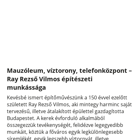
Mauzóleum, víztorony, telefonközpont –
Ray Rezső Vilmos építészeti
munkássága
Kevésbé ismert építőművészünk a 150 évvel ezelőtt
született Ray Rezső Vilmos, aki mintegy harminc saját
tervezésű, illetve átalakított épülettel gazdagította
Budapestet. A kerek évforduló alkalmából
összegezzük tevékenységét, felidézve legegyedibb
munkáit, köztük a főváros egyik legkülönlegesebb
síremlékét, egyik legszebb víztornyát, illetve