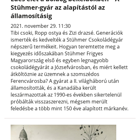
Stühmer-gyár az alapítástól az
államosításig
2021. november 29. 11:30
Tibi csoki, Ropp ostya és Zizi drazsé. Generációk
ismerték és kedvelték a Stühmer Csokoládégyár
népszerű termékeit. Hogyan teremtette meg a
kiegyezés időszakában Stühmer Frigyes
Magyarország első és egyben legnagyobb
csokoládégyárát a Józsefvárosban, és miért kellett
átköltöznie az üzemnek a szomszédos
Ferencvárosba? A gyárat a II. világháború után
államosították, és a Kanadába került
leszármazottak az 1990-es években sikertelenül
próbálták visszaszerezni, mégsem merült
feledésbe a több mint 150 éve alapított márkanév.