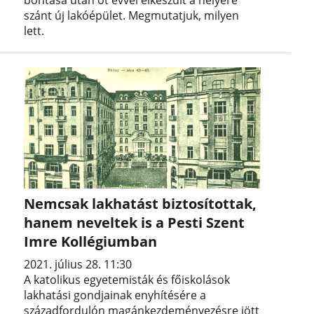
bontása után öt évvel elkészült a helyére
szánt új lakóépület. Megmutatjuk, milyen
lett.
Nemcsak lakhatást biztosítottak,
hanem neveltek is a Pesti Szent
Imre Kollégiumban
2021. július 28. 11:30
A katolikus egyetemisták és főiskolások
lakhatási gondjainak enyhítésére a
századfordulón magánkezdeményezésre jött