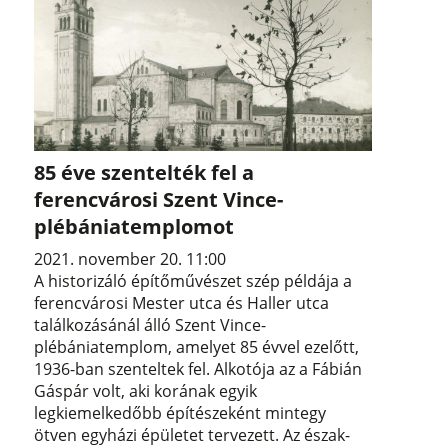
85 éve szentelték fel a
ferencvárosi Szent Vince-
plébániatemplomot
2021. november 20. 11:00
A historizáló építőművészet szép példája a
ferencvárosi Mester utca és Haller utca
találkozásánál álló Szent Vince-
plébániatemplom, amelyet 85 évvel ezelőtt,
1936-ban szenteltek fel. Alkotója az a Fábián
Gáspár volt, aki korának egyik
legkiemelkedőbb építészeként mintegy
ötven egyházi épületet tervezett. Az észak-