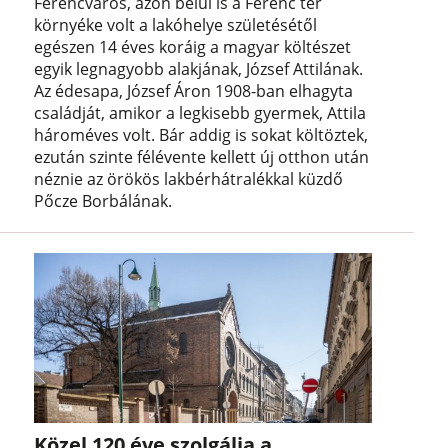
Ferencváros, azon belül is a Ferenc tér
környéke volt a lakóhelye születésétől
egészen 14 éves koráig a magyar költészet
egyik legnagyobb alakjának, József Attilának.
Az édesapa, József Áron 1908-ban elhagyta
családját, amikor a legkisebb gyermek, Attila
hároméves volt. Bár addig is sokat költöztek,
ezután szinte félévente kellett új otthon után
néznie az örökös lakbérhátralékkal küzdő
Pőcze Borbálának.
Közel 120 éve szolgálja a