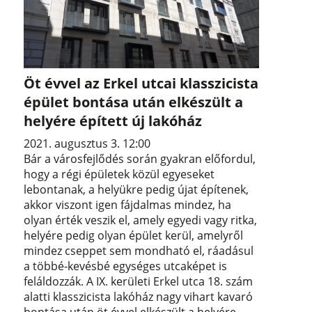
Öt évvel az Erkel utcai klasszicista
épület bontása után elkészült a
helyére épített új lakóház
2021. augusztus 3. 12:00
Bár a városfejlődés során gyakran előfordul,
hogy a régi épületek közül egyeseket
lebontanak, a helyükre pedig újat építenek,
akkor viszont igen fájdalmas mindez, ha
olyan érték veszik el, amely egyedi vagy ritka,
helyére pedig olyan épület kerül, amelyről
mindez cseppet sem mondható el, ráadásul
a többé-kevésbé egységes utcaképet is
feláldozzák. A IX. kerületi Erkel utca 18. szám
alatti klasszicista lakóház nagy vihart kavaró