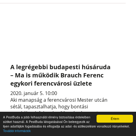
A legrégebbi budapesti húsáruda
– Ma is működik Brauch Ferenc
egykori ferencvárosi üzlete
2020. január 5. 10:00
Aki manapság a ferencvárosi Mester utcán
sétál, tapasztalhatja, hogy bontási
munkálatok folynak a 29. számú egyszintes
A PestBuda a jobb felhasználói élmény biztosítása érdekében
Értem
épület körül. Egy most is működő hentesbolt
sütiket használ. A PestBuda látogatásával Ön beleegyezik az
mellett és mögött ódon gyárépület falai
ilyen adatfájlok fogadásába és elfogadja az adat- és sütikezelésre vonatkozó irányelveket.
További információk
tűnnek el, de a vásárlók még zavartalanul