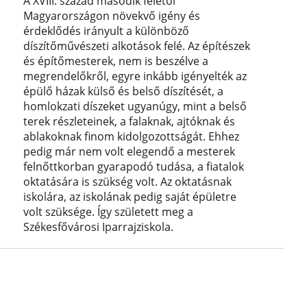
A XVIII. század második felétől
Magyarországon növekvő igény és
érdeklődés irányult a különböző
díszítőművészeti alkotások felé. Az építészek
és építőmesterek, nem is beszélve a
megrendelőkről, egyre inkább igényelték az
épülő házak külső és belső díszítését, a
homlokzati díszeket ugyanúgy, mint a belső
terek részleteinek, a falaknak, ajtóknak és
ablakoknak finom kidolgozottságát. Ehhez
pedig már nem volt elegendő a mesterek
felnőttkorban gyarapodó tudása, a fiatalok
oktatására is szükség volt. Az oktatásnak
iskolára, az iskolának pedig saját épületre
volt szüksége. Így született meg a
Székesfővárosi Iparrajziskola.