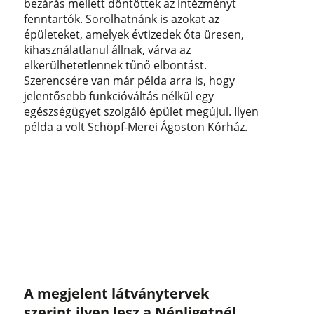
bezárás mellett döntöttek az intézményt
fenntartók. Sorolhatnánk is azokat az
épületeket, amelyek évtizedek óta üresen,
kihasználatlanul állnak, várva az
elkerülhetetlennek tűnő elbontást.
Szerencsére van már példa arra is, hogy
jelentősebb funkcióváltás nélkül egy
egészségügyet szolgáló épület megújul. Ilyen
példa a volt Schöpf-Merei Ágoston Kórház.
A megjelent látványtervek
szerint ilyen lesz a Népligetnél