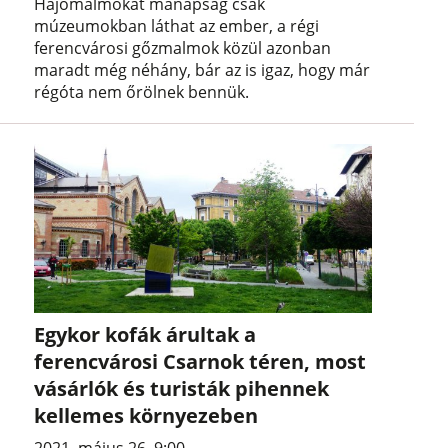
Hajómalmokat manapság csak
múzeumokban láthat az ember, a régi
ferencvárosi gőzmalmok közül azonban
maradt még néhány, bár az is igaz, hogy már
régóta nem őrölnek bennük.
Egykor kofák árultak a
ferencvárosi Csarnok téren, most
vásárlók és turisták pihennek
kellemes környezeben