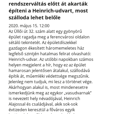
rendszerváltás előtt át akarták
építeni a Heinrich-udvart, most
szálloda lehet belőle
2020. május 15. 12:00
Az Üllői út 32. szám alatt egy gyönyörű
épület ragadja meg a ferencvárosi oldalon
sétáló tekintetét. Az épületdíszekkel
gazdagon ékesített háromemeletes ház
legfelső szintjén hatalmas felirat olvasható:
Heinrich-udvar. Az utóbbi napokban számos
helyen megjelent a hír, hogy ez az épület
hamarosan jelentősen átalakul, szállodává
építik át, műemléki védettsége megszűnik.
Jelenleg nem tudjuk, mi lesz a történet vége.
Akárhogyan alakul is, most mindenesetre
ismerkedjünk meg az egykor „vasudvarnak”
is nevezett hely névadójával, Heinrich
Alajossal és családjával, akik sok-sok
évtizeden keresztül a főváros egyik