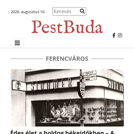
2026. augusztus 10.
FERENCVÁROS
Édes élet a boldog békeidőkben – A