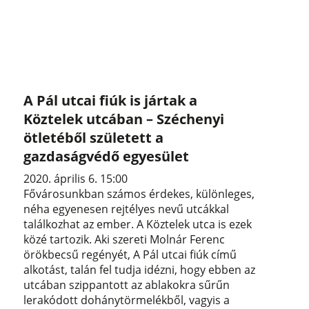
A Pál utcai fiúk is jártak a
Köztelek utcában – Széchenyi
ötletéből született a
gazdaságvédő egyesület
2020. április 6. 15:00
Fővárosunkban számos érdekes, különleges,
néha egyenesen rejtélyes nevű utcákkal
találkozhat az ember. A Köztelek utca is ezek
közé tartozik. Aki szereti Molnár Ferenc
örökbecsű regényét, A Pál utcai fiúk című
alkotást, talán fel tudja idézni, hogy ebben az
utcában szippantott az ablakokra sűrűn
lerakódott dohánytörmelékből, vagyis a