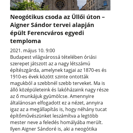
Neogótikus csoda az Üllői úton –
Aigner Sándor tervei alapján
épült Ferencváros egyedi
temploma
2021. május 10. 9:00
Budapest világvárossá tételében óriási
szerepet játszott az a nagy létszámú
építészgárda, amelynek tagjai az 1870-es és
1910-es évek között szinte ontották
magukból a szebbnél szebb terveket. Ma is
álló középületeink és lakóházaink nagy része
az ő munkájuk gyümölcse. Amennyire
általánosan elfogadott ez a nézet, annyira
igaz az a megállapítás is, hogy néhány tucat
építőművészünket leszámítva a legtöbb
mester neve a feledés homályába merült.
Ilyen Aigner Sándoré is, aki a neogótika