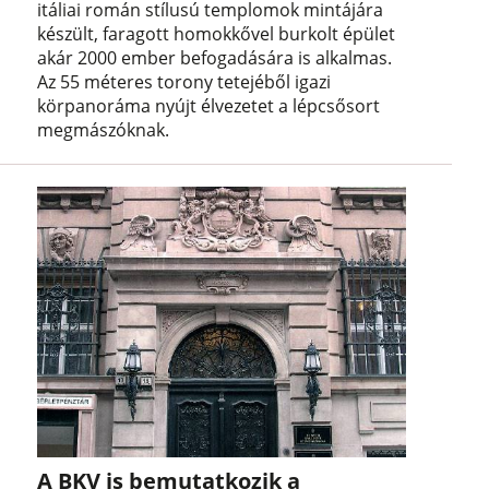
itáliai román stílusú templomok mintájára
készült, faragott homokkővel burkolt épület
akár 2000 ember befogadására is alkalmas.
Az 55 méteres torony tetejéből igazi
körpanoráma nyújt élvezetet a lépcsősort
megmászóknak.
A BKV is bemutatkozik a