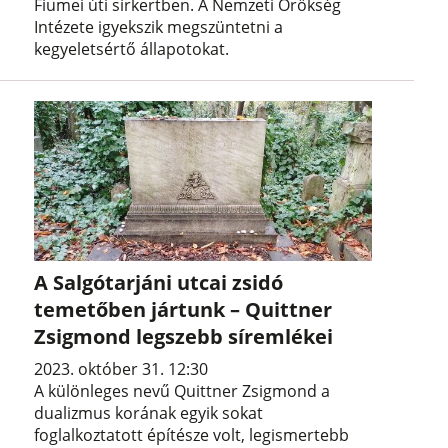
Fiumei úti sírkertben. A Nemzeti Örökség
Intézete igyekszik megszüntetni a
kegyeletsértő állapotokat.
A Salgótarjáni utcai zsidó
temetőben jártunk – Quittner
Zsigmond legszebb síremlékei
2023. október 31. 12:30
A különleges nevű Quittner Zsigmond a
dualizmus korának egyik sokat
foglalkoztatott építésze volt, legismertebb