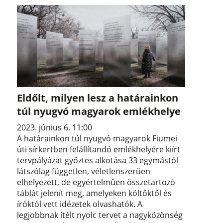
Eldőlt, milyen lesz a határainkon
túl nyugvó magyarok emlékhelye
2023. június 6. 11:00
A határainkon túl nyugvó magyarok Fiumei
úti sírkertben felállítandó emlékhelyére kiírt
tervpályázat győztes alkotása 33 egymástól
látszólag független, véletlenszerűen
elhelyezett, de egyértelműen összetartozó
táblát jelenít meg, amelyeken költőktől és
íróktól vett idézetek olvashatók. A
legjobbnak ítélt nyolc tervet a nagyközönség