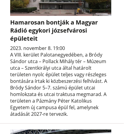
Hamarosan bontják a Magyar
Rádió egykori józsefvárosi
épületeit
2023. november 8. 19:00
A VIII. kerület Palotanegyedében, a Bródy
Sándor utca – Pollack Mihály tér – Múzeum
utca – Szentkirályi utca által határolt
területen nyolc épület teljes vagy részleges
bontására írtak ki közbeszerzési felhívást. A
Bródy Sándor 5–7. számú épület utcai
homlokzata és utcai traktusa megmarad. A
területen a Pázmány Péter Katolikus
Egyetem új campusa épül fel, amelynek
átadását 2027-re tervezik.