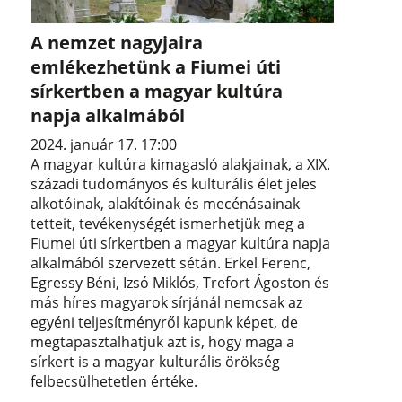
A nemzet nagyjaira
emlékezhetünk a Fiumei úti
sírkertben a magyar kultúra
napja alkalmából
2024. január 17. 17:00
A magyar kultúra kimagasló alakjainak, a XIX.
századi tudományos és kulturális élet jeles
alkotóinak, alakítóinak és mecénásainak
tetteit, tevékenységét ismerhetjük meg a
Fiumei úti sírkertben a magyar kultúra napja
alkalmából szervezett sétán. Erkel Ferenc,
Egressy Béni, Izsó Miklós, Trefort Ágoston és
más híres magyarok sírjánál nemcsak az
egyéni teljesítményről kapunk képet, de
megtapasztalhatjuk azt is, hogy maga a
sírkert is a magyar kulturális örökség
felbecsülhetetlen értéke.