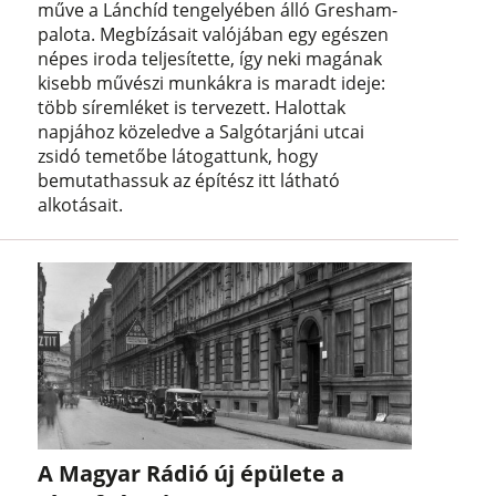
műve a Lánchíd tengelyében álló Gresham-
palota. Megbízásait valójában egy egészen
népes iroda teljesítette, így neki magának
kisebb művészi munkákra is maradt ideje:
több síremléket is tervezett. Halottak
napjához közeledve a Salgótarjáni utcai
zsidó temetőbe látogattunk, hogy
bemutathassuk az építész itt látható
alkotásait.
A Magyar Rádió új épülete a