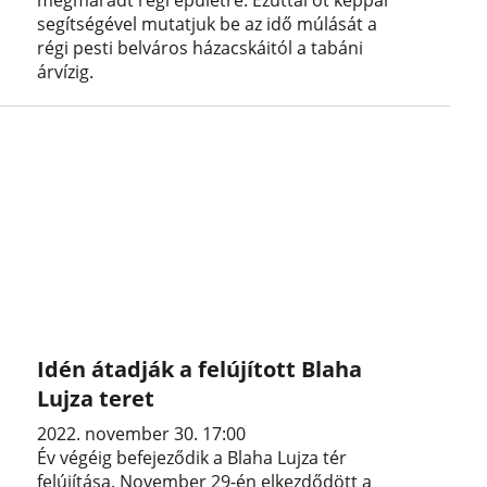
megmaradt régi épületre. Ezúttal öt képpár
segítségével mutatjuk be az idő múlását a
régi pesti belváros házacskáitól a tabáni
árvízig.
Idén átadják a felújított Blaha
Lujza teret
2022. november 30. 17:00
Év végéig befejeződik a Blaha Lujza tér
felújítása. November 29-én elkezdődött a