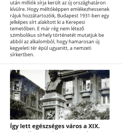
után milliók sírja került az új országhatáron
kívülre. Hogy méltóképpen emlékezhessenek
rájuk hozzátartozóik, Budapest 1931-ben egy
jelképes sírt alakított ki a Kerepesi
temetőben. E már rég nem létező
szimbolikus sírhely történetét mutatjuk be
abból az alkalomból, hogy hamarosan új
kegyeleti tér épül ugyanitt, a nemzeti
sírkertben.
Így lett egészséges város a XIX.