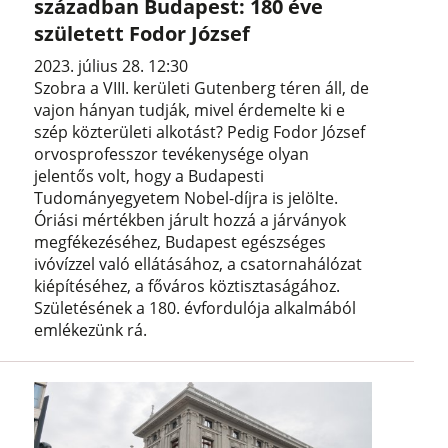
században Budapest: 180 éve
született Fodor József
2023. július 28. 12:30
Szobra a VIII. kerületi Gutenberg téren áll, de
vajon hányan tudják, mivel érdemelte ki e
szép közterületi alkotást? Pedig Fodor József
orvosprofesszor tevékenysége olyan
jelentős volt, hogy a Budapesti
Tudományegyetem Nobel-díjra is jelölte.
Óriási mértékben járult hozzá a járványok
megfékezéséhez, Budapest egészséges
ivóvízzel való ellátásához, a csatornahálózat
kiépítéséhez, a főváros köztisztaságához.
Születésének a 180. évfordulója alkalmából
emlékezünk rá.