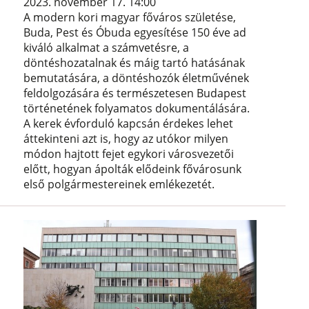
2023. november 17. 14:00
A modern kori magyar főváros születése,
Buda, Pest és Óbuda egyesítése 150 éve ad
kiváló alkalmat a számvetésre, a
döntéshozatalnak és máig tartó hatásának
bemutatására, a döntéshozók életművének
feldolgozására és természetesen Budapest
történetének folyamatos dokumentálására.
A kerek évforduló kapcsán érdekes lehet
áttekinteni azt is, hogy az utókor milyen
módon hajtott fejet egykori városvezetői
előtt, hogyan ápolták elődeink fővárosunk
első polgármestereinek emlékezetét.