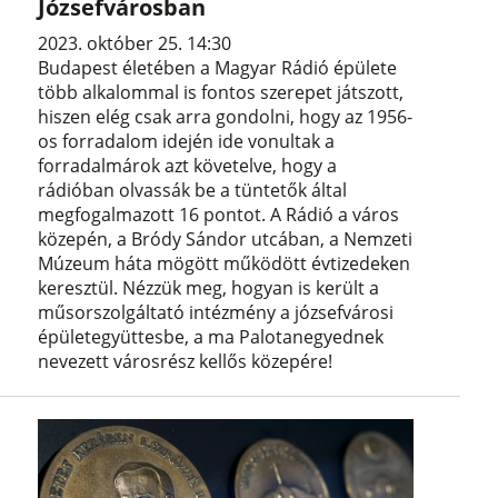
Józsefvárosban
2023. október 25. 14:30
Budapest életében a Magyar Rádió épülete
több alkalommal is fontos szerepet játszott,
hiszen elég csak arra gondolni, hogy az 1956-
os forradalom idején ide vonultak a
forradalmárok azt követelve, hogy a
rádióban olvassák be a tüntetők által
megfogalmazott 16 pontot. A Rádió a város
közepén, a Bródy Sándor utcában, a Nemzeti
Múzeum háta mögött működött évtizedeken
keresztül. Nézzük meg, hogyan is került a
műsorszolgáltató intézmény a józsefvárosi
épületegyüttesbe, a ma Palotanegyednek
nevezett városrész kellős közepére!