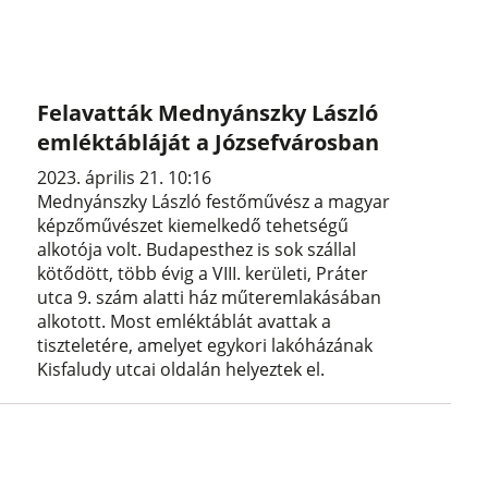
Felavatták Mednyánszky László
emléktábláját a Józsefvárosban
2023. április 21. 10:16
Mednyánszky László festőművész a magyar
képzőművészet kiemelkedő tehetségű
alkotója volt. Budapesthez is sok szállal
kötődött, több évig a VIII. kerületi, Práter
utca 9. szám alatti ház műteremlakásában
alkotott. Most emléktáblát avattak a
tiszteletére, amelyet egykori lakóházának
Kisfaludy utcai oldalán helyeztek el.