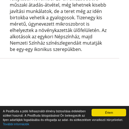
műszaki átadás-átvétel, még lehetnek kisebb
javítási munkálatok, de a teret még az idén
birtokba vehetik a gyalogosok. Tizenegy kis
méretű, úgynevezett mikroszobrot is
elhelyeztek a növénykazetták ülőfelületén. Az
alkotások az egykori Népszínház, majd
Nemzeti Színház színészlegendáit mutatják
be egy-egy ikonikus szerepükben.
A PestBuda a jobb felhasználói élmény biztosítása érdekében
Értem
sütiket használ. A PestBuda látogatásával Ön beleegyezik az
A Múzeumkert, ahol Petőfi is járt
ilyen adatfájlok fogadásába és elfogadja az adat- és sütikezelésre vonatkozó irányelveket.
További információk
– A szabadság, a szerelem, a