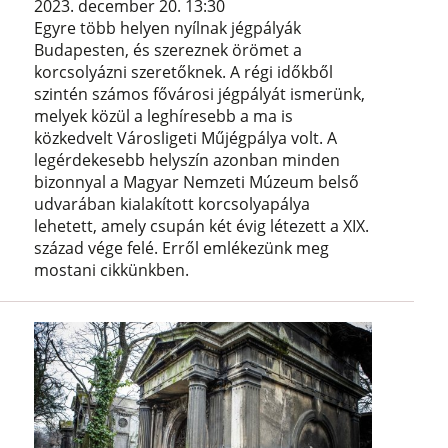
2023. december 20. 13:30
Egyre több helyen nyílnak jégpályák
Budapesten, és szereznek örömet a
korcsolyázni szeretőknek. A régi időkből
szintén számos fővárosi jégpályát ismerünk,
melyek közül a leghíresebb a ma is
közkedvelt Városligeti Műjégpálya volt. A
legérdekesebb helyszín azonban minden
bizonnyal a Magyar Nemzeti Múzeum belső
udvarában kialakított korcsolyapálya
lehetett, amely csupán két évig létezett a XIX.
század vége felé. Erről emlékezünk meg
mostani cikkünkben.