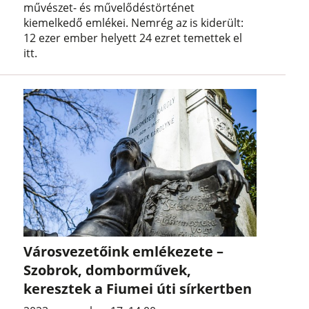
művészet- és művelődéstörténet
kiemelkedő emlékei. Nemrég az is kiderült:
12 ezer ember helyett 24 ezret temettek el
itt.
Városvezetőink emlékezete –
Szobrok, domborművek,
keresztek a Fiumei úti sírkertben