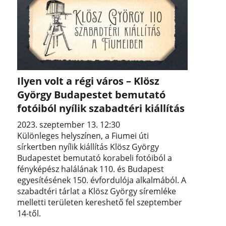
Ilyen volt a régi város – Klösz
György Budapestet bemutató
fotóiból nyílik szabadtéri kiállítás
2023. szeptember 13. 12:30
Különleges helyszínen, a Fiumei úti
sírkertben nyílik kiállítás Klösz György
Budapestet bemutató korabeli fotóiból a
fényképész halálának 110. és Budapest
egyesítésének 150. évfordulója alkalmából. A
szabadtéri tárlat a Klösz György síremléke
melletti területen kereshető fel szeptember
14-től.