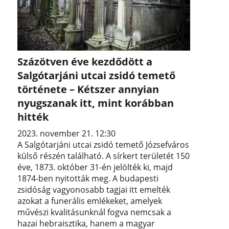
Százötven éve kezdődött a
Salgótarjáni utcai zsidó temető
története – Kétszer annyian
nyugszanak itt, mint korábban
hitték
2023. november 21. 12:30
A Salgótarjáni utcai zsidó temető Józsefváros
külső részén található. A sírkert területét 150
éve, 1873. október 31-én jelölték ki, majd
1874-ben nyitották meg. A budapesti
zsidóság vagyonosabb tagjai itt emelték
azokat a funerális emlékeket, amelyek
művészi kvalitásunknál fogva nemcsak a
hazai hebraisztika, hanem a magyar