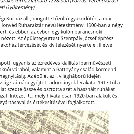
 barakk-kórház látható 1878-ban (Forrás: Ferencvárosi
eti Gyűjtemény)
gi Kórház állt, mögötte tűzoltó-gyakorlótér, a már
yi Honvéd Ruharaktár nevű létesítmény. 1900-ban a négy
mert, és ebben az évben egy külön parancsnoki
nézett. Az épületegyüttest Szentpály József építész
akóház tervezését és kivitelezését nyerte el, illetve
apott, ugyanis az ezredéves kiállítás iparművészeti
raknói várából, valamint a Batthyány család körmendi
megnyitásig. Az épület az I. világháború idején
osság számára gyűjtött adományok lerakata. 1917-től a
lat szedte össze és osztotta szét a használt ruhákat
ati Intézet Rt., mely hivatalosan 1920-ban alakult és
gyártásával és értékesítésével foglalkozott.