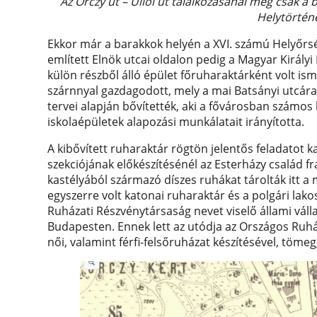
Az Orczy út – Üllői út találkozásánál még csak a
Helytörtén
Ekkor már a barakkok helyén a XVI. számú Helyőrsé
említett Elnök utcai oldalon pedig a Magyar Királ
külön részből álló épület főruharaktárként volt is
szárnnyal gazdagodott, mely a mai Batsányi utcára 
tervei alapján bővítették, aki a fővárosban számos l
iskolaépületek alapozási munkálatait irányította.
A kibővített ruharaktár rögtön jelentős feladatot k
szekciójának előkészítésénél az Esterházy család f
kastélyából származó díszes ruhákat tárolták itt a 
egyszerre volt katonai ruharaktár és a polgári lak
Ruházati Részvénytársaság nevet viselő állami válla
Budapesten. Ennek lett az utódja az Országos Ruház
női, valamint férfi-felsőruházat készítésével, tömeg