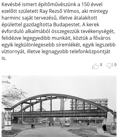
Kevésbé ismert építőművészünk a 150 évvel
ezelőtt született Ray Rezső Vilmos, aki mintegy
harminc saját tervezésű, illetve átalakított
épülettel gazdagította Budapestet. A kerek
évforduló alkalmából összegezzük tevékenységét,
felidézve legegyedibb munkáit, köztük a főváros
egyik legkülönlegesebb síremlékét, egyik legszebb
víztornyát, illetve legnagyobb telefonközpontját
is.
0
0