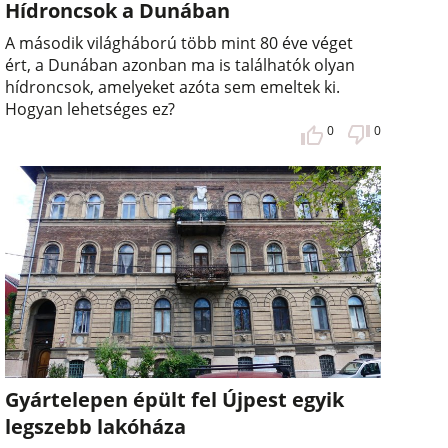
Hídroncsok a Dunában
A második világháború több mint 80 éve véget
ért, a Dunában azonban ma is találhatók olyan
hídroncsok, amelyeket azóta sem emeltek ki.
Hogyan lehetséges ez?
0
0
Gyártelepen épült fel Újpest egyik
legszebb lakóháza