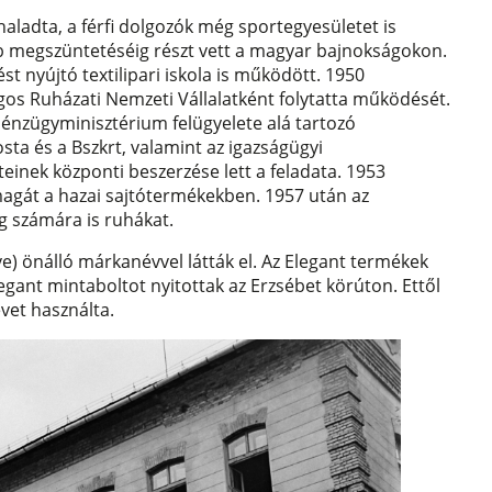
aladta, a férfi dolgozók még sportegyesületet is
ub megszüntetéséig részt vett a magyar bajnokságokon.
 nyújtó textilipari iskola is működött. 1950
ágos Ruházati Nemzeti Vállalatként folytatta működését.
 Pénzügyminisztérium felügyelete alá tartozó
sta és a Bszkrt, valamint az igazságügyi
teinek központi beszerzése lett a feladata. 1953
agát a hazai sajtótermékekben. 1957 után az
ág számára is ruhákat.
ve) önálló márkanévvel látták el. Az Elegant termékek
egant mintaboltot nyitottak az Erzsébet körúton. Ettől
evet használta.