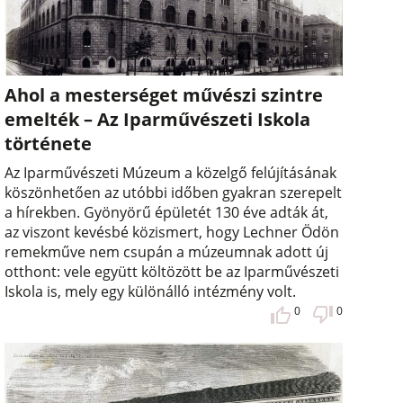
Ahol a mesterséget művészi szintre
emelték – Az Iparművészeti Iskola
története
Az Iparművészeti Múzeum a közelgő felújításának
köszönhetően az utóbbi időben gyakran szerepelt
a hírekben. Gyönyörű épületét 130 éve adták át,
az viszont kevésbé közismert, hogy Lechner Ödön
remekműve nem csupán a múzeumnak adott új
otthont: vele együtt költözött be az Iparművészeti
Iskola is, mely egy különálló intézmény volt.
0
0