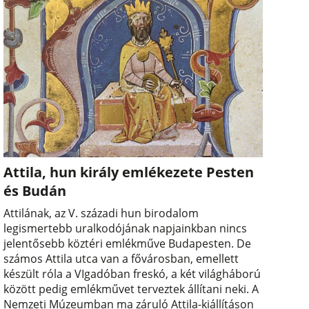
Attila, hun király emlékezete Pesten
és Budán
Attilának, az V. századi hun birodalom
legismertebb uralkodójának napjainkban nincs
jelentősebb köztéri emlékműve Budapesten. De
számos Attila utca van a fővárosban, emellett
készült róla a VIgadóban freskó, a két világháború
között pedig emlékművet terveztek állítani neki. A
Nemzeti Múzeumban ma záruló Attila-kiállításon