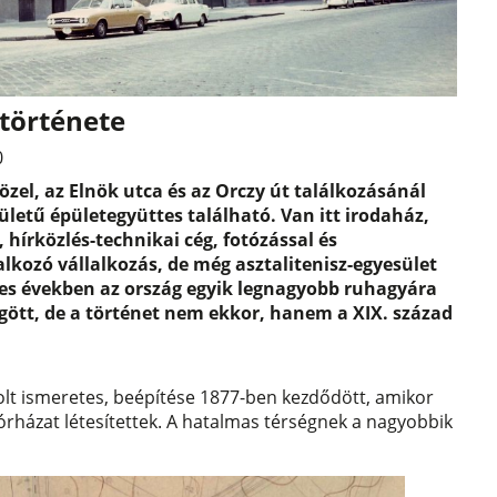
 története
0
zel, az Elnök utca és az Orczy út találkozásánál
letű épületegyüttes található. Van itt irodaház,
 hírközlés-technikai cég, fotózással és
alkozó vállalkozás, de még asztalitenisz-egyesület
0-es években az ország egyik legnagyobb ruhagyára
ött, de a történet nem ekkor, hanem a XIX. század
olt ismeretes, beépítése 1877-ben kezdődött, amikor
kórházat létesítettek. A hatalmas térségnek a nagyobbik