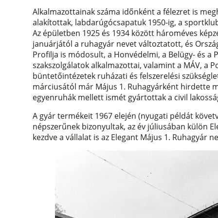
Alkalmazottainak száma időnként a félezret is megh
alakítottak, labdarúgócsapatuk 1950-ig, a sportkl
Az épületben 1925 és 1934 között hároméves képzést
januárjától a ruhagyár nevet változtatott, és Orsz
Profilja is módosult, a Honvédelmi, a Belügy- és a
szakszolgálatok alkalmazottai, valamint a MÁV, a Po
büntetőintézetek ruházati és felszerelési szükségle
márciusától már Május 1. Ruhagyárként hirdette m
egyenruhák mellett ismét gyártottak a civil lakoss
A gyár termékeit 1967 elején (nyugati példát követ
népszerűnek bizonyultak, az év júliusában külön El
kezdve a vállalat is az Elegant Május 1. Ruhagyár n