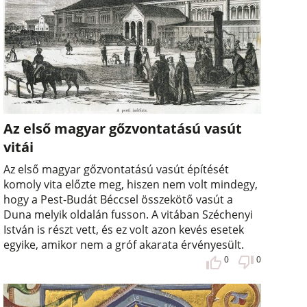
Az első magyar gőzvontatású vasút
vitái
Az első magyar gőzvontatású vasút építését
komoly vita előzte meg, hiszen nem volt mindegy,
hogy a Pest-Budát Béccsel összekötő vasút a
Duna melyik oldalán fusson. A vitában Széchenyi
István is részt vett, és ez volt azon kevés esetek
egyike, amikor nem a gróf akarata érvényesült.
0
0