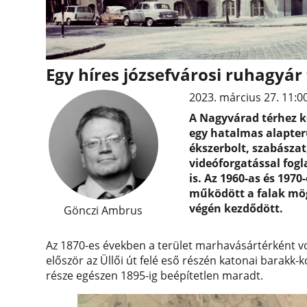
Egy híres józsefvárosi ruhagyár
2023. március 27. 11:0
A Nagyvárad térhez kö
egy hatalmas alapterü
ékszerbolt, szabászat,
videóforgatással fogl
is. Az 1960-as és 197
működött a falak mög
végén kezdődött.
Gönczi Ambrus
Az 1870-es években a terület marhavásártérként v
először az Üllői út felé eső részén katonai barakk-
része egészen 1895-ig beépítetlen maradt.