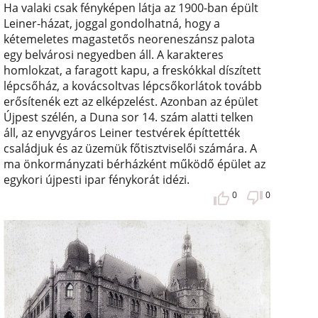
Ha valaki csak fényképen látja az 1900-ban épült
Leiner-házat, joggal gondolhatná, hogy a
kétemeletes magastetős neoreneszánsz palota
egy belvárosi negyedben áll. A karakteres
homlokzat, a faragott kapu, a freskókkal díszített
lépcsőház, a kovácsoltvas lépcsőkorlátok tovább
erősítenék ezt az elképzelést. Azonban az épület
Újpest szélén, a Duna sor 14. szám alatti telken
áll, az enyvgyáros Leiner testvérek építtették
családjuk és az üzemük főtisztviselői számára. A
ma önkormányzati bérházként működő épület az
egykori újpesti ipar fénykorát idézi.
0
0