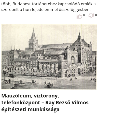
több, Budapest történetéhez kapcsolódó emlék is
szerepelt a hun fejedelemmel összefüggésben.
0
0
Mauzóleum, víztorony,
telefonközpont – Ray Rezső Vilmos
építészeti munkássága