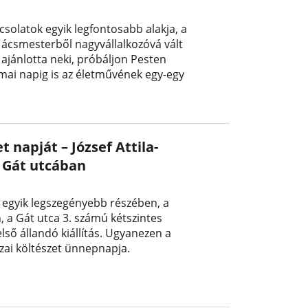
csolatok egyik legfontosabb alakja, a
 ácsmesterből nagyvállalkozóvá vált
jánlotta neki, próbáljon Pesten
a mai napig is az életművének egy-egy
napját – József Attila-
i Gát utcában
os egyik legszegényebb részében, a
 a Gát utca 3. számú kétszintes
lső állandó kiállítás. Ugyanezen a
zai költészet ünnepnapja.