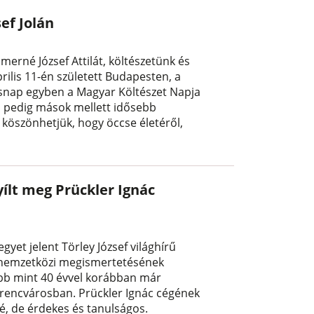
ef Jolán
merné József Attilát, költészetünk és
rilis 11-én született Budapesten, a
tésnap egyben a Magyar Költészet Napja
, pedig mások mellett idősebb
k köszönhetjük, hogy öccse életéről,
yílt meg Prückler Ignác
yet jelent Törley József világhírű
ő nemzetközi megismertetésének
öbb mint 40 évvel korábban már
Ferencvárosban. Prückler Ignác cégének
yé, de érdekes és tanulságos.