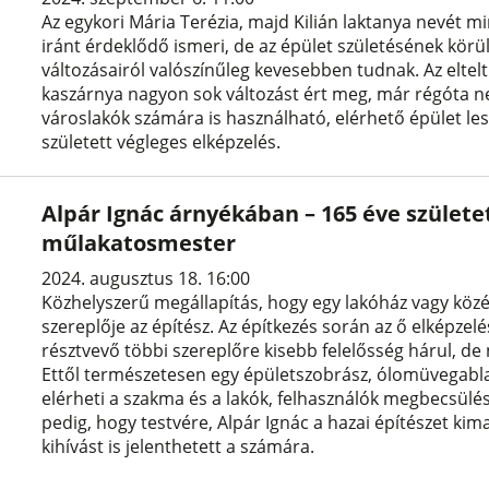
Az egykori Mária Terézia, majd Kilián laktanya nevét 
iránt érdeklődő ismeri, de az épület születésének kör
változásairól valószínűleg kevesebben tudnak. Az eltel
kaszárnya nagyon sok változást ért meg, már régóta n
városlakók számára is használható, elérhető épület les
született végleges elképzelés.
Alpár Ignác árnyékában – 165 éve születe
műlakatosmester
2024. augusztus 18. 16:00
Közhelyszerű megállapítás, hogy egy lakóház vagy kö
szereplője az építész. Az építkezés során az ő elképze
résztvevő többi szereplőre kisebb felelősség hárul, d
Ettől természetesen egy épületszobrász, ólomüvegabla
elérheti a szakma és a lakók, felhasználók megbecsülésé
pedig, hogy testvére, Alpár Ignác a hazai építészet kima
kihívást is jelenthetett a számára.