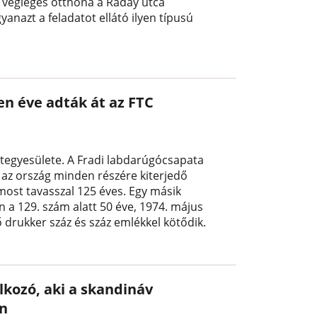
ág végleges otthona a Ráday utca
anazt a feladatot ellátó ilyen típusú
en éve adták át az FTC
tegyesülete. A Fradi labdarúgócsapata
 az ország minden részére kiterjedő
most tavasszal 125 éves. Egy másik
n a 129. szám alatt 50 éve, 1974. május
ő drukker száz és száz emlékkel kötődik.
lkozó, aki a skandináv
an