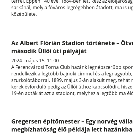
térrel. Éppen 140 éve, 1884-ben lett kész az elöljárós
sarkánál, mely a főváros legrégebben átadott, ma is ugy
középülete.
Az Albert Flórián Stadion története – Ötv
második Üllői úti pályáját
2024. május 15. 11:00
A Ferencvárosi Torna Club hazánk legnépszerűbb spor
rendelkezik a legtöbb bajnoki címmel és a legnagyobb,
szurkolótáborral. 1899. május 3-án alakult meg, tehát 
kerek évforduló pedig az Üllői úthoz kapcsolódik, hisze
19-én adták át azt a stadiont, melyhez a legtöbb ma él
Gregersen építőmester – Egy norvég válla
megbízhatóság élő példája lett hazánkb