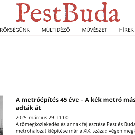
RÖKSÉGÜNK
MÚLTIDÉZŐ
MŰVÉSZET
HÍREK
A metróépítés 45 éve – A kék metró má
adták át
2025. március 29. 11:00
A tömegközlekedés és annak fejlesztése Pest és Buda
metróhálózat kiépítése már a XIX. század végén megk