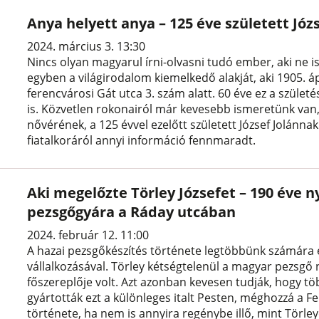
Anya helyett anya – 125 éve született Józs
2024. március 3. 13:30
Nincs olyan magyarul írni-olvasni tudó ember, aki ne is
egyben a világirodalom kiemelkedő alakját, aki 1905. áp
ferencvárosi Gát utca 3. szám alatt. 60 éve ez a szüle
is. Közvetlen rokonairól már kevesebb ismeretünk van
nővérének, a 125 évvel ezelőtt született József Jolánna
fiatalkoráról annyi információ fennmaradt.
Aki megelőzte Törley Józsefet – 190 éve n
pezsgőgyára a Ráday utcában
2024. február 12. 11:00
A hazai pezsgőkészítés története legtöbbünk számára eg
vállalkozásával. Törley kétségtelenül a magyar pezsg
főszereplője volt. Azt azonban kevesen tudják, hogy t
gyártották ezt a különleges italt Pesten, méghozzá a 
története, ha nem is annyira regénybe illő, mint Törle