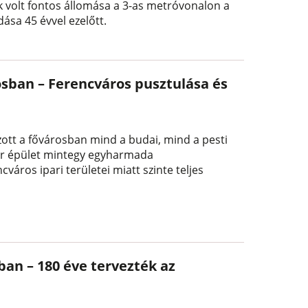
k volt fontos állomása a 3-as metróvonalon a
ása 45 évvel ezelőtt.
rosban – Ferencváros pusztulása és
ott a fővárosban mind a budai, mind a pesti
zer épület mintegy egyharmada
ros ipari területei miatt szinte teljes
ában – 180 éve tervezték az