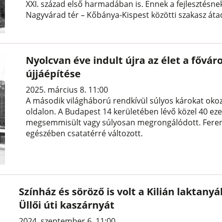
XXI. század első harmadában is. Ennek a fejlesztésne
Nagyvárad tér – Kőbánya-Kispest közötti szakasz átad
Nyolcvan éve indult újra az élet a fővá
újjáépítése
2025. március 8. 11:00
A második világháború rendkívül súlyos károkat okoz
oldalon. A Budapest 14 kerületében lévő közel 40 e
megsemmisült vagy súlyosan megrongálódott. Ferencvá
egészében csatatérré változott.
Színház és söröző is volt a Kilián laktany
Üllői úti kaszárnyát
2024. szeptember 6. 11:00