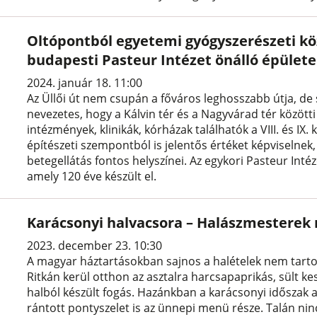
Oltópontból egyetemi gyógyszerészeti köz
budapesti Pasteur Intézet önálló épülete
2024. január 18. 11:00
Az Üllői út nem csupán a főváros leghosszabb útja, de 
nevezetes, hogy a Kálvin tér és a Nagyvárad tér között
intézmények, klinikák, kórházak találhatók a VIII. és IX. k
építészeti szempontból is jelentős értéket képviselnek,
betegellátás fontos helyszínei. Az egykori Pasteur Intéz
amely 120 éve készült el.
Karácsonyi halvacsora – Halászmestere
2023. december 23. 10:30
A magyar háztartásokban sajnos a halételek nem tarto
Ritkán kerül otthon az asztalra harcsapaprikás, sült ke
halból készült fogás. Hazánkban a karácsonyi időszak a
rántott pontyszelet is az ünnepi menü része. Talán ni