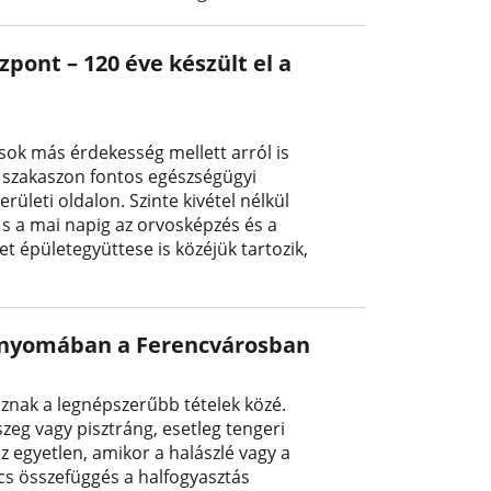
pont – 120 éve készült el a
sok más érdekesség mellett arról is
i szakaszon fontos egészségügyi
erületi oldalon. Szinte kivétel nélkül
 s a mai napig az orvosképzés és a
et épületegyüttese is közéjük tartozik,
k nyomában a Ferencvárosban
znak a legnépszerűbb tételek közé.
szeg vagy pisztráng, esetleg tengeri
z egyetlen, amikor a halászlé vagy a
ncs összefüggés a halfogyasztás