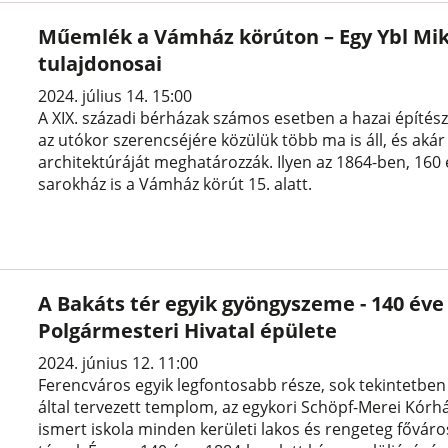
Műemlék a Vámház körúton – Egy Ybl Mikl
tulajdonosai
2024. július 14. 15:00
A XIX. századi bérházak számos esetben a hazai építész
az utókor szerencséjére közülük több ma is áll, és akár
architektúráját meghatározzák. Ilyen az 1864-ben, 160 év
sarokház is a Vámház körút 15. alatt.
A Bakáts tér egyik gyöngyszeme - 140 éve 
Polgármesteri Hivatal épülete
2024. június 12. 11:00
Ferencváros egyik legfontosabb része, sok tekintetben 
által tervezett templom, az egykori Schöpf-Merei Kórhá
ismert iskola minden kerületi lakos és rengeteg főváro