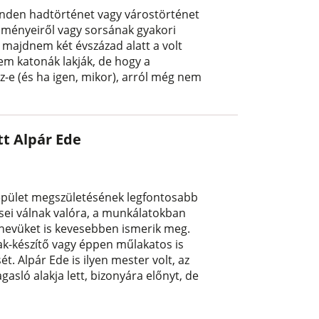
minden hadtörténet vagy várostörténet
ülményeiről vagy sorsának gyakori
t majdnem két évszázad alatt a volt
em katonák lakják, de hogy a
z-e (és ha igen, mikor), arról még nem
tt Alpár Ede
zépület megszületésének legfontosabb
lései válnak valóra, a munkálatokban
e nevüket is kevesebben ismerik meg.
k-készítő vagy éppen műlakatos is
t. Alpár Ede is ilyen mester volt, az
gasló alakja lett, bizonyára előnyt, de