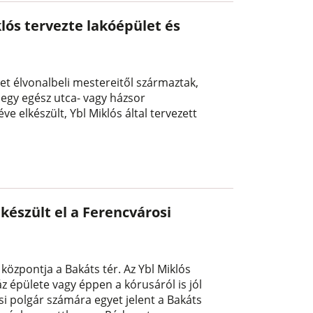
ós tervezte lakóépület és
et élvonalbeli mestereitől származtak,
 egy egész utca- vagy házsor
e elkészült, Ybl Miklós által tervezett
készült el a Ferencvárosi
központja a Bakáts tér. Az Ybl Miklós
z épülete vagy éppen a kórusáról is jól
si polgár számára egyet jelent a Bakáts