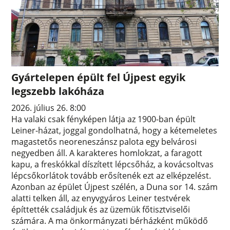
Gyártelepen épült fel Újpest egyik
legszebb lakóháza
2026. július 26. 8:00
Ha valaki csak fényképen látja az 1900-ban épült
Leiner-házat, joggal gondolhatná, hogy a kétemeletes
magastetős neoreneszánsz palota egy belvárosi
negyedben áll. A karakteres homlokzat, a faragott
kapu, a freskókkal díszített lépcsőház, a kovácsoltvas
lépcsőkorlátok tovább erősítenék ezt az elképzelést.
Azonban az épület Újpest szélén, a Duna sor 14. szám
alatti telken áll, az enyvgyáros Leiner testvérek
építtették családjuk és az üzemük főtisztviselői
számára. A ma önkormányzati bérházként működő