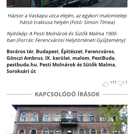
Házsor a Vaskapu utca elején, az egykori malomtelep
hátsó traktusa helyén (Fotó: Simon Tímea)
Nyitókép: A Pesti Molnárok és Sütők Malma
1900-
ban (Forrás: Ferencvárosi Helytörténeti Gyűjtemény)
Boráros tér
,
Budapest
,
Építészet
,
Ferencváros
,
Gönczi Ambrus
,
IX. kerület
,
malom
,
PestBuda
,
pestbuda.hu
,
Pesti Molnárok és Sütők Malma
,
Soroksári út
117
1
KAPCSOLÓDÓ ÍRÁSOK