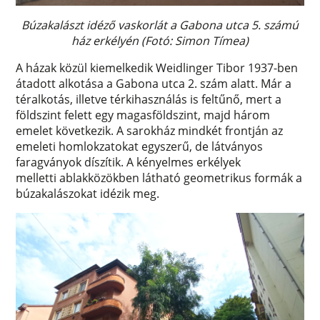
Búzakalászt idéző vaskorlát a Gabona utca 5. számú
ház erkélyén (Fotó: Simon Tímea)
A házak közül kiemelkedik Weidlinger Tibor 1937-ben
átadott alkotása a Gabona utca 2. szám alatt. Már a
téralkotás, illetve térkihasználás is feltűnő, mert a
földszint felett egy magasföldszint, majd három
emelet következik. A sarokház mindkét frontján az
emeleti homlokzatokat egyszerű, de látványos
faragványok díszítik. A kényelmes erkélyek
melletti ablakközökben látható geometrikus formák a
búzakalászokat idézik meg.