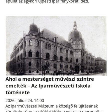
épület az egykori újpesti ipar fénykorát idézi.
Ahol a mesterséget művészi szintre
emelték – Az Iparművészeti Iskola
története
2026. július 24. 14:00
Az Iparművészeti Múzeum a közelgő felújításának
köszönhetően az utóbbi időben gyakran szerepelt a