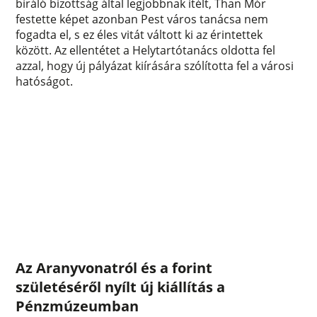
bíráló bizottság által legjobbnak ítélt, Than Mór
festette képet azonban Pest város tanácsa nem
fogadta el, s ez éles vitát váltott ki az érintettek
között. Az ellentétet a Helytartótanács oldotta fel
azzal, hogy új pályázat kiírására szólította fel a városi
hatóságot.
Az Aranyvonatról és a forint
születéséről nyílt új kiállítás a
Pénzmúzeumban