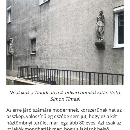
Nőalakok a Tinódi utca 4. udvari homlokzatán (fotó:
Simon Tímea)
Az erre járó számára modernnek, korszerűnek hat az
összkép, valószínűleg eszébe sem jut, hogy ez a két
háztömbnyi terület már legalább 80 éves. Azt csak az
itt lakók mondhatják meg, hogy a lakások belső