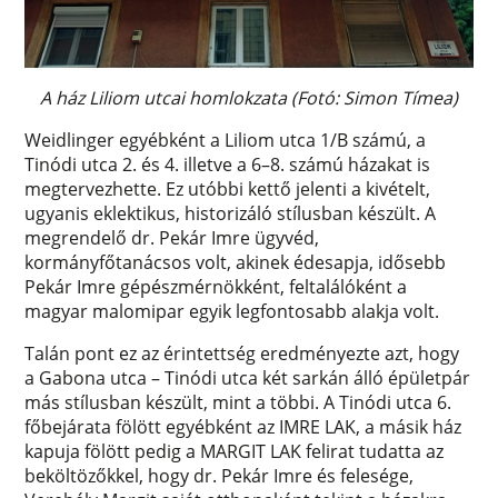
A ház Liliom utcai homlokzata (Fotó: Simon Tímea)
Weidlinger egyébként a Liliom utca 1/B számú, a
Tinódi utca 2. és 4. illetve a 6–8. számú házakat is
megtervezhette. Ez utóbbi kettő jelenti a kivételt,
ugyanis eklektikus, historizáló stílusban készült. A
megrendelő dr. Pekár Imre ügyvéd,
kormányfőtanácsos volt, akinek édesapja, idősebb
Pekár Imre gépészmérnökként, feltalálóként a
magyar malomipar egyik legfontosabb alakja volt.
Talán pont ez az érintettség eredményezte azt, hogy
a Gabona utca – Tinódi utca két sarkán álló épületpár
más stílusban készült, mint a többi. A Tinódi utca 6.
főbejárata fölött egyébként az IMRE LAK, a másik ház
kapuja fölött pedig a MARGIT LAK felirat tudatta az
beköltözőkkel, hogy dr. Pekár Imre és felesége,