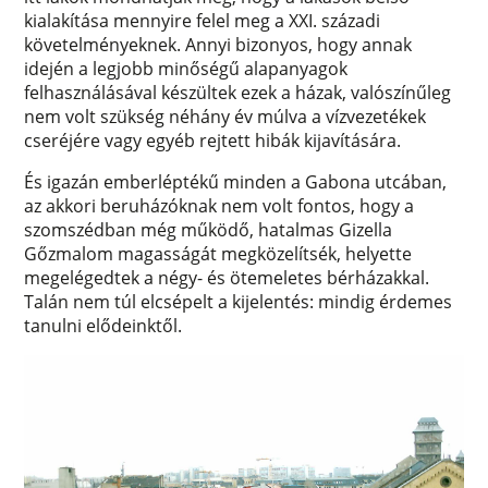
kialakítása mennyire felel meg a XXI. századi
követelményeknek. Annyi bizonyos, hogy annak
idején a legjobb minőségű alapanyagok
felhasználásával készültek ezek a házak, valószínűleg
nem volt szükség néhány év múlva a vízvezetékek
cseréjére vagy egyéb rejtett hibák kijavítására.
És igazán emberléptékű minden a Gabona utcában,
az akkori beruházóknak nem volt fontos, hogy a
szomszédban még működő, hatalmas Gizella
Gőzmalom magasságát megközelítsék, helyette
megelégedtek a négy- és ötemeletes bérházakkal.
Talán nem túl elcsépelt a kijelentés: mindig érdemes
tanulni elődeinktől.