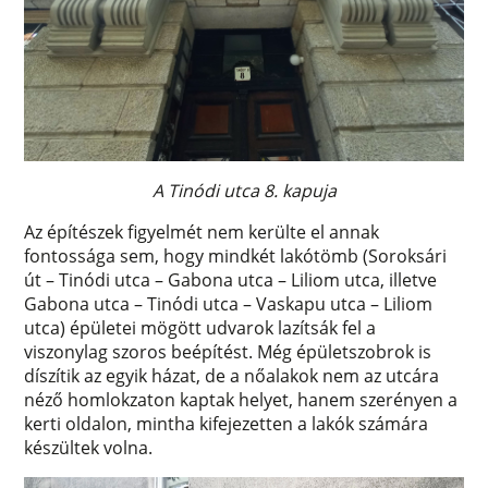
A Tinódi utca 8. kapuja
Az építészek figyelmét nem kerülte el annak
fontossága sem, hogy mindkét lakótömb (Soroksári
út – Tinódi utca – Gabona utca – Liliom utca, illetve
Gabona utca – Tinódi utca – Vaskapu utca – Liliom
utca) épületei mögött udvarok lazítsák fel a
viszonylag szoros beépítést. Még épületszobrok is
díszítik az egyik házat, de a nőalakok nem az utcára
néző homlokzaton kaptak helyet, hanem szerényen a
kerti oldalon, mintha kifejezetten a lakók számára
készültek volna.