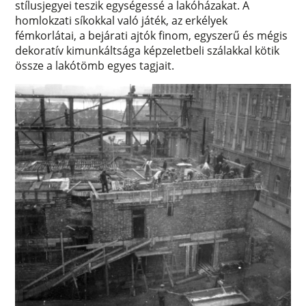
stílusjegyei teszik egységessé a lakóházakat. A
homlokzati síkokkal való játék, az erkélyek
fémkorlátai, a bejárati ajtók finom, egyszerű és mégis
dekoratív kimunkáltsága képzeletbeli szálakkal kötik
össze a lakótömb egyes tagjait.