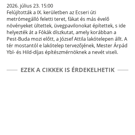
2026. július 23. 15:00
Felújították a IX. kerületben az Ecseri úti
metrómegálló feletti teret, fákat és más évelő
növényeket ültettek, üvegpavilonokat építettek, s ide
helyezték át a Fókák díszkutat, amely korábban a
Pest-Buda mozi előtt, a József Attila lakótelepen állt. A
tér mostantól e lakótelep tervezőjének, Mester Árpád
Ybl- és Hild-díjas építészmérnöknek a nevét viseli.
EZEK A CIKKEK IS ÉRDEKELHETIK