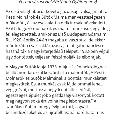
Ferencvárosi Helytörténeti Gyűjtemény)
Az első világháborút követő gazdasági válság miatt a
Pesti Molnárok és Sütők Malma már veszteségesen
működött, és az évek alatt a deficit csak növekedett.
Az itt dolgozó molnárok és malmi munkások egy ideig
fellélegezhettek, amikor az Első Budapesti Gőzmalmi
Rt. 1926. április 24-én magába olvasztotta, de ekkor
már inkább csak raktározásra, mint gabonaőrlésre
használták a nagy kiterjedésű telepet. 1932-ben végül
úgy döntöttek, teljesen felszámolják és elbontják.
A Magyar Sütők lapja 1933. május 1-jén nekrológnak
beillő mondatokkal köszönt el a malomtól: „A Pesti
Molnárok és Sütők Malmának a bontási munkálatait
megkezdték. Ezt a munkát csak fájdalommal lehet
végignézni, mert ez a négy front kiterjedésű,
egészséges épület jobb gazdasági viszonyok között
még nagyon soká ért volna meg lebontásra.” A
szanálás több mint egy évig tartott, a gyári
berendezéseket és az újrafelhasználható hatalmas