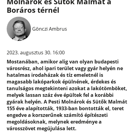
Molnárok és Sütők Malmát a
Boráros térnél
Gönczi Ambrus
2023. augusztus 30. 16:00
Mostanában, amikor alig van olyan budapesti
városrész, ahol ipari terület vagy gyár helyén ne
hatalmas irodaházak és tíz emeletnél is
magasabb lakóparkok épülnének, érdekes és
tanulságos megtekinteni azokat a lakótömböket,
melyek lassan száz éve épültek fel a korábbi
gyárak helyén. A Pesti Molnárok és Sütők Malmát
155 éve alapították, 1933-ban bontották el, teret
engedve a korszerűnek számító építészeti
megoldásoknak, melynek eredménye a
városszövet megújulása lett.