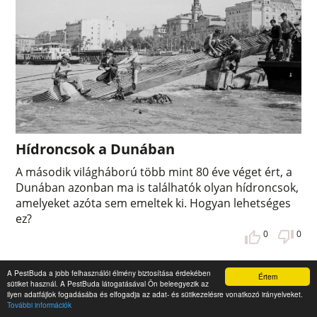
Hídroncsok a Dunában
A második világháború több mint 80 éve véget ért, a
Dunában azonban ma is találhatók olyan hídroncsok,
amelyeket azóta sem emeltek ki. Hogyan lehetséges
ez?
0
0
A PestBuda a jobb felhasználói élmény biztosítása érdekében
Értem
sütiket használ. A PestBuda látogatásával Ön beleegyezik az
ilyen adatfájlok fogadásába és elfogadja az adat- és sütikezelésre vonatkozó irányelveket.
További információk