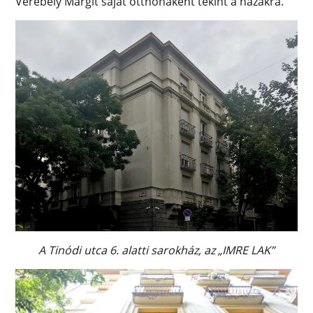
Verebély Margit saját otthonaként tekint a házakra.
A Tinódi utca 6. alatti sarokház, az „IMRE LAK”