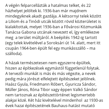
A végén felparcellázták a hatalmas telket, és 22
házhelyet jelöltek ki. 1936-ban már majdnem
mindegyiknek akadt gazdája. A kétsornyi telek között
a Liliom és a Tinódi utcák között rövid közterületet is
kialakítottak, melyet 1936-ban a Fővárosi Közmunkák
Tanácsa Gabona utcának nevezett el, így emlékezve
meg a terület múltjáról. A beépítés 1942-ig tartott
(egy telek kivételével a Soroksári út 14. alatt, mert itt
csupán 1964-ben épült fel egy munkásszálló – ma
szálloda).
A házak természetesen nem egyszerre épültek,
hiszen az építkezések egymástól függetlenül folytak.
A tervezői munkát is más és más végezte, a nevek
pedig mára jórészt elfelejtett építészeket jelölnek.
Haász Gyula, Friedmann Róbert, Gyuricza Sándor,
Müller János, Róna Tibor vagy éppen Valkó Sándor
nem tartoznak az építészettörténet legismertebb
alakjai közé. Két ház kivételével mindenhol az 1930-as
évek hazai építészetének Bauhaus-hatást mutató