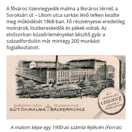
A főváros tizennegyedik malma a Boráros térnél, a
Soroksári út – Liliom utca sarkán lévő telken kezdte
meg működését 1868-ban. Fő részvényesei eredetileg
molnárok, lisztkereskedők és pékek voltak. Az
elsősorban búzaőrleményeket készítő gyár a
századfordulón már mintegy 200 munkást
foglalkoztatott.
A malom képe egy 1900-as számla fejlécén (Forrás: