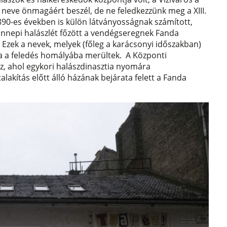
a neve önmagáért beszél, de ne feledkezzünk meg a XIII.
1890-es években is külön látványosságnak számított,
nnepi halászlét főzött a vendégseregnek Fanda
Ezek a nevek, melyek (főleg a karácsonyi időszakban)
ra a feledés homályába merültek. A Központi
, ahol egykori halászdinasztia nyomára
lakítás előtt álló házának bejárata felett a Fanda