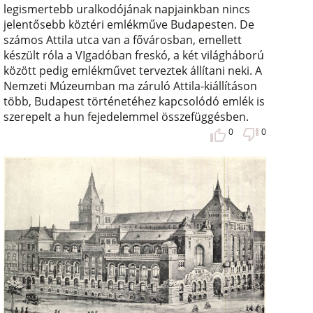
legismertebb uralkodójának napjainkban nincs
jelentősebb köztéri emlékműve Budapesten. De
számos Attila utca van a fővárosban, emellett
készült róla a VIgadóban freskó, a két világháború
között pedig emlékművet terveztek állítani neki. A
Nemzeti Múzeumban ma záruló Attila-kiállításon
több, Budapest történetéhez kapcsolódó emlék is
szerepelt a hun fejedelemmel összefüggésben.
0
0