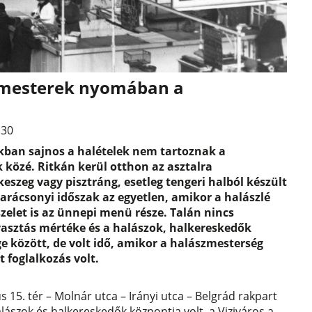
szmesterek nyomában a
:30
ban sajnos a halételek nem tartoznak a
 közé. Ritkán kerül otthon az asztalra
keszeg vagy pisztráng, esetleg tengeri halból készült
arácsonyi időszak az egyetlen, amikor a halászlé
zelet is az ünnepi menü része. Talán nincs
yasztás mértéke és a halászok, halkereskedők
e között, de volt idő, amikor a halászmesterség
t foglalkozás volt.
s 15. tér – Molnár utca – Irányi utca – Belgrád rakpart
lászok és halkereskedők központja volt, a Viziváros a