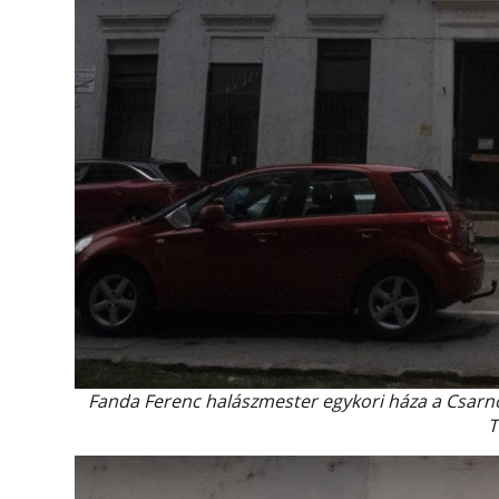
Fanda Ferenc halászmester egykori háza a Csarnok
T