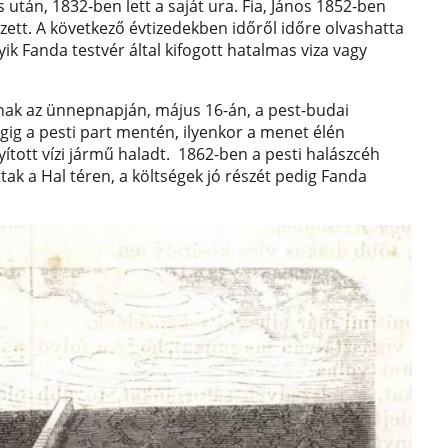
tán, 1832-ben lett a saját ura. Fia, János 1852-ben
zett. A következő évtizedekben időről időre olvashatta
ik Fanda testvér által kifogott hatalmas viza vagy
nak az ünnepnapján, május 16-án, a pest-budai
égig a pesti part mentén, ilyenkor a menet élén
ított vízi jármű haladt. 1862-ben a pesti halászcéh
tattak a Hal téren, a költségek jó részét pedig Fanda