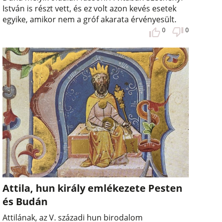
István is részt vett, és ez volt azon kevés esetek
egyike, amikor nem a gróf akarata érvényesült.
0
0
Attila, hun király emlékezete Pesten
és Budán
Attilának, az V. századi hun birodalom