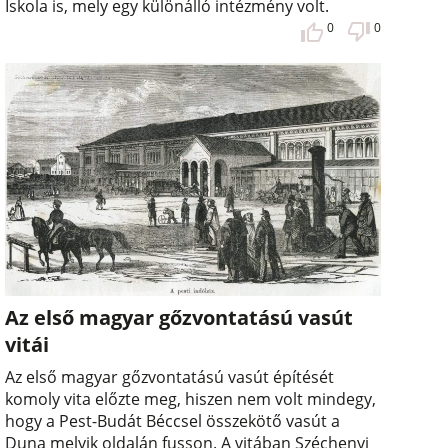
Iskola is, mely egy különálló intézmény volt.
0
0
Az első magyar gőzvontatású vasút
vitái
Az első magyar gőzvontatású vasút építését
komoly vita előzte meg, hiszen nem volt mindegy,
hogy a Pest-Budát Béccsel összekötő vasút a
Duna melyik oldalán fusson. A vitában Széchenyi