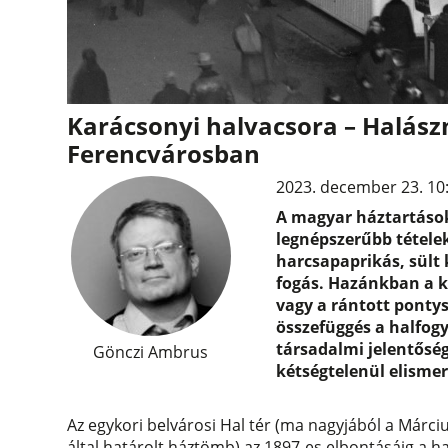
Karácsonyi halvacsora – Halá
Ferencvárosban
2023. december 23. 10
A magyar háztartások
legnépszerűbb tételek
harcsapaprikás, sült 
fogás. Hazánkban a k
vagy a rántott pontys
összefüggés a halfog
társadalmi jelentőség
Gönczi Ambrus
kétségtelenül elismer
Az egykori belvárosi Hal tér (ma nagyjából a Márciu
által határolt háztömb) az 1897-es elbontásáig a ha