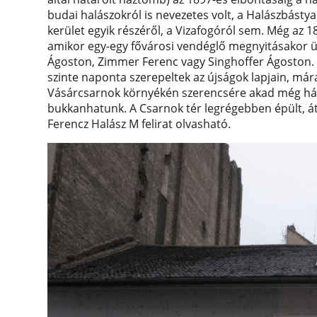
budai halászokról is nevezetes volt, a Halászbásty
kerület egyik részéről, a Vizafogóról sem. Még az 
amikor egy-egy fővárosi vendéglő megnyitásakor ü
Ágoston, Zimmer Ferenc vagy Singhoffer Ágoston. 
szinte naponta szerepeltek az újságok lapjain, má
Vásárcsarnok környékén szerencsére akad még ház
bukkanhatunk. A Csarnok tér legrégebben épült, áta
Ferencz Halász M felirat olvasható.