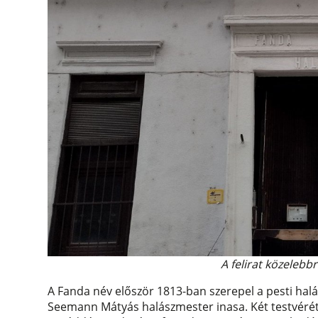
A felirat közelebb
A Fanda név először 1813-ban szerepel a pesti hal
Seemann Mátyás halászmester inasa. Két testvérét,