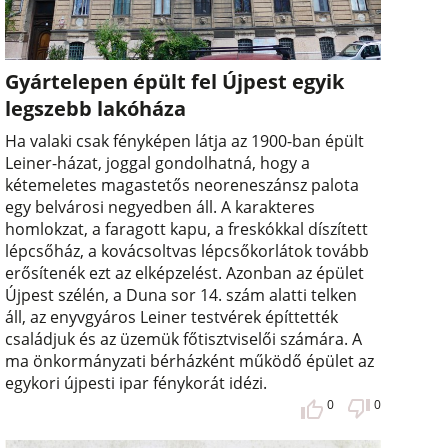
Gyártelepen épült fel Újpest egyik
legszebb lakóháza
Ha valaki csak fényképen látja az 1900-ban épült
Leiner-házat, joggal gondolhatná, hogy a
kétemeletes magastetős neoreneszánsz palota
egy belvárosi negyedben áll. A karakteres
homlokzat, a faragott kapu, a freskókkal díszített
lépcsőház, a kovácsoltvas lépcsőkorlátok tovább
erősítenék ezt az elképzelést. Azonban az épület
Újpest szélén, a Duna sor 14. szám alatti telken
áll, az enyvgyáros Leiner testvérek építtették
családjuk és az üzemük főtisztviselői számára. A
ma önkormányzati bérházként működő épület az
egykori újpesti ipar fénykorát idézi.
0
0