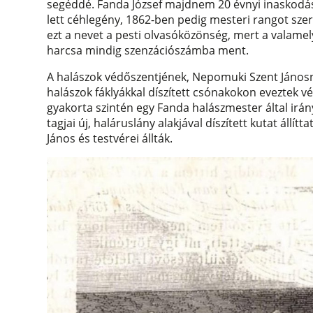
segéddé. Fanda József majdnem 20 évnyi inaskodás u
lett céhlegény, 1862-ben pedig mesteri rangot szer
ezt a nevet a pesti olvasóközönség, mert a valamely
harcsa mindig szenzációszámba ment.
A halászok védőszentjének, Nepomuki Szent János
halászok fáklyákkal díszített csónakokon eveztek v
gyakorta szintén egy Fanda halászmester által irány
tagjai új, haláruslány alakjával díszített kutat állít
János és testvérei állták.