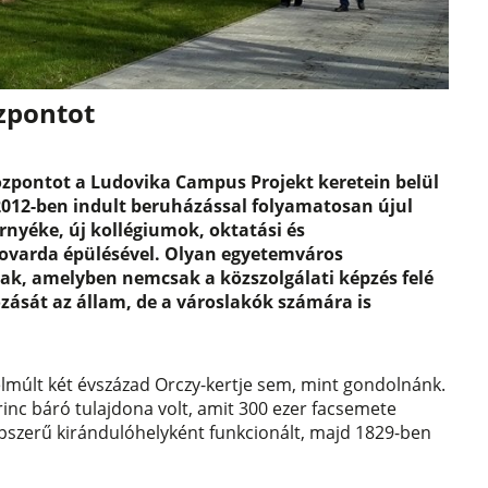
zpontot
özpontot a Ludovika Campus Projekt keretein belül
2012-ben indult beruházással folyamatosan újul
rnyéke, új kollégiumok, oktatási és
lovarda épülésével. Olyan egyetemváros
ak, amelyben nemcsak a közszolgálati képzés felé
tozását az állam, de a városlakók számára is
 elmúlt két évszázad Orczy-kertje sem, mint gondolnánk.
rinc báró tulajdona volt, amit 300 ezer facsemete
népszerű kirándulóhelyként funkcionált, majd 1829-ben