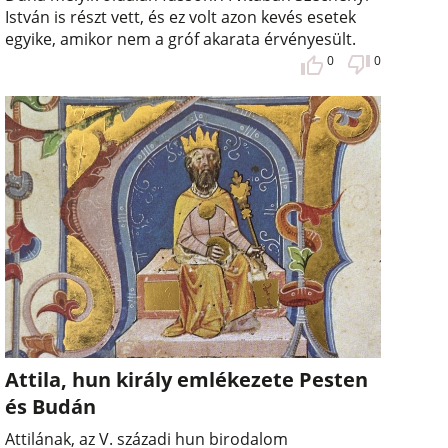
István is részt vett, és ez volt azon kevés esetek
egyike, amikor nem a gróf akarata érvényesült.
0
0
Attila, hun király emlékezete Pesten
és Budán
Attilának, az V. századi hun birodalom