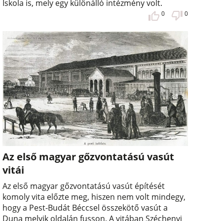
Iskola is, mely egy különálló intézmény volt.
0
0
Az első magyar gőzvontatású vasút
vitái
Az első magyar gőzvontatású vasút építését
komoly vita előzte meg, hiszen nem volt mindegy,
hogy a Pest-Budát Béccsel összekötő vasút a
Duna melyik oldalán fusson. A vitában Széchenyi