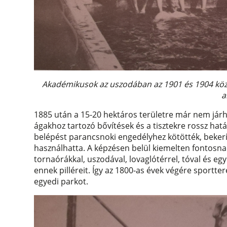
Akadémikusok az uszodában az 1901 és 1904 közöt
a
1885 után a 15-20 hektáros területre már nem járha
ágakhoz tartozó bővítések és a tisztekre rossz hatá
belépést parancsnoki engedélyhez kötötték, bekerít
használhatta. A képzésen belül kiemelten fontosn
tornaórákkal, uszodával, lovaglótérrel, tóval és 
ennek pilléreit. Így az 1800-as évek végére sportter
egyedi parkot.