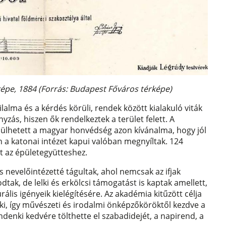
épe, 1884 (Forrás: Budapest Főváros térképe)
lalma és a kérdés körüli, rendek között kialakuló viták
zás, hiszen ők rendelkeztek a terület felett. A
esülhetett a magyar honvédség azon kívánalma, hogy jól
n a katonai intézet kapui valóban megnyíltak. 124
t az épületegyütteshez.
 nevelőintézetté tágultak, ahol nemcsak az ifjak
dtak, de lelki és erkölcsi támogatást is kaptak amellett,
ális igényeik kielégítésére. Az akadémia kitűzött célja
 ki, így művészeti és irodalmi önképzőköröktől kezdve a
enki kedvére tölthette el szabadidejét, a napirend, a