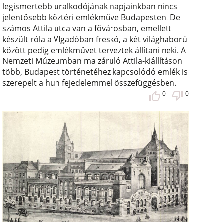
legismertebb uralkodójának napjainkban nincs
jelentősebb köztéri emlékműve Budapesten. De
számos Attila utca van a fővárosban, emellett
készült róla a VIgadóban freskó, a két világháború
között pedig emlékművet terveztek állítani neki. A
Nemzeti Múzeumban ma záruló Attila-kiállításon
több, Budapest történetéhez kapcsolódó emlék is
szerepelt a hun fejedelemmel összefüggésben.
0
0