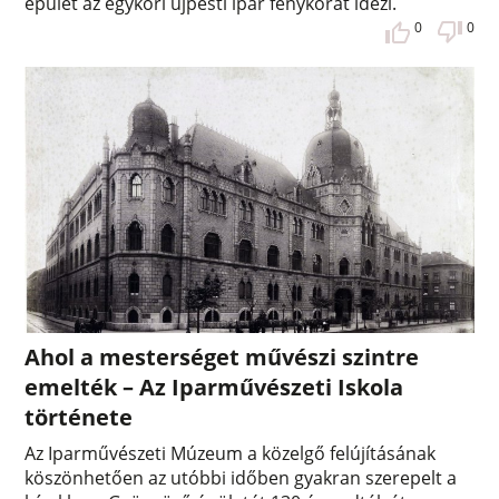
épület az egykori újpesti ipar fénykorát idézi.
0
0
Ahol a mesterséget művészi szintre
emelték – Az Iparművészeti Iskola
története
Az Iparművészeti Múzeum a közelgő felújításának
köszönhetően az utóbbi időben gyakran szerepelt a