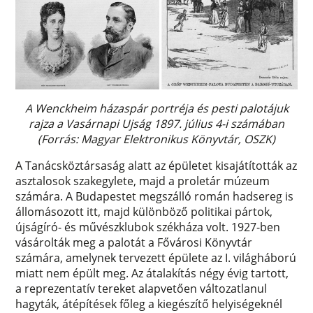
A Wenckheim házaspár portréja és pesti palotájuk
rajza a Vasárnapi Ujság 1897. július 4-i számában
(Forrás: Magyar Elektronikus Könyvtár, OSZK)
A Tanácsköztársaság alatt az épületet kisajátították az
asztalosok szakegylete, majd a proletár múzeum
számára. A Budapestet megszálló román hadsereg is
állomásozott itt, majd különböző politikai pártok,
újságíró- és művészklubok székháza volt. 1927-ben
vásárolták meg a palotát a Fővárosi Könyvtár
számára, amelynek tervezett épülete az I. világháború
miatt nem épült meg. Az átalakítás négy évig tartott,
a reprezentatív tereket alapvetően változatlanul
hagyták, átépítések főleg a kiegészítő helyiségeknél