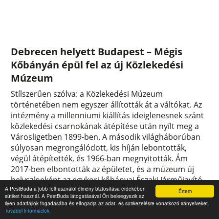
Debrecen helyett Budapest – Mégis
Kőbányán épül fel az új Közlekedési
Múzeum
Stílszerűen szólva: a Közlekedési Múzeum
történetében nem egyszer állították át a váltókat. Az
intézmény a millenniumi kiállítás ideiglenesnek szánt
közlekedési csarnokának átépítése után nyílt meg a
Városligetben 1899-ben. A második világháborúban
súlyosan megrongálódott, kis híján lebontották,
végül átépítették, és 1966-ban megnyitották. Ám
2017-ben elbontották az épületet, és a múzeum új
helyszíneként az egykori kőbányai Északi Járműjavító
A PestBuda a jobb felhasználói élmény biztosítása érdekében
területét jelölték ki. A tervek is elkészültek, amikor a
Értem
sütiket használ. A PestBuda látogatásával Ön beleegyezik az
kormány úgy döntött: Debrecenbe költöztetik az
ilyen adatfájlok fogadásába és elfogadja az adat- és sütikezelésre vonatkozó irányelveket.
intézményt. Ezt írta felül most egy újabb határozat: a
További információk