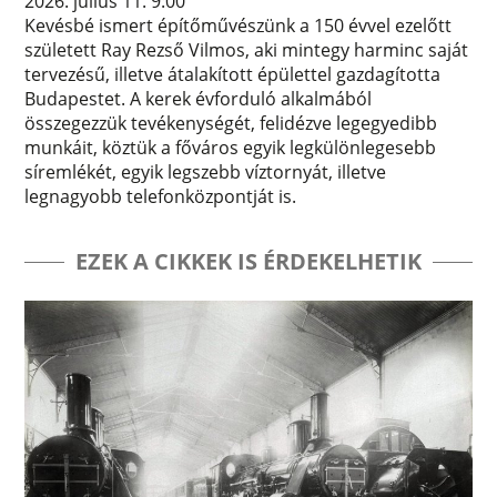
2026. július 11. 9:00
Kevésbé ismert építőművészünk a 150 évvel ezelőtt
született Ray Rezső Vilmos, aki mintegy harminc saját
tervezésű, illetve átalakított épülettel gazdagította
Budapestet. A kerek évforduló alkalmából
összegezzük tevékenységét, felidézve legegyedibb
munkáit, köztük a főváros egyik legkülönlegesebb
síremlékét, egyik legszebb víztornyát, illetve
legnagyobb telefonközpontját is.
EZEK A CIKKEK IS ÉRDEKELHETIK