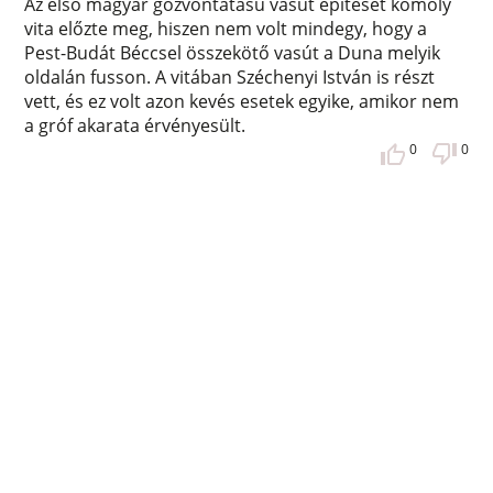
Az első magyar gőzvontatású vasút építését komoly
vita előzte meg, hiszen nem volt mindegy, hogy a
Pest-Budát Béccsel összekötő vasút a Duna melyik
oldalán fusson. A vitában Széchenyi István is részt
vett, és ez volt azon kevés esetek egyike, amikor nem
a gróf akarata érvényesült.
0
0