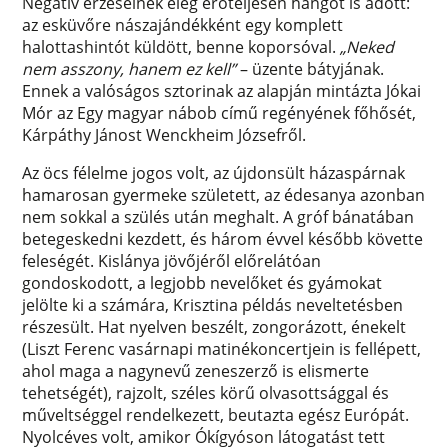
Negatív érzéseinek elég erőteljesen hangot is adott:
az esküvőre nászajándékként egy komplett
halottashintót küldött, benne koporsóval.
„Neked
nem asszony, hanem ez kell”
– üzente bátyjának.
Ennek a valóságos sztorinak az alapján mintázta Jókai
Mór az Egy magyar nábob című regényének főhősét,
Kárpáthy Jánost Wenckheim Józsefről.
Az öcs félelme jogos volt, az újdonsült házaspárnak
hamarosan gyermeke született, az édesanya azonban
nem sokkal a szülés után meghalt. A gróf bánatában
betegeskedni kezdett, és három évvel később követte
feleségét. Kislánya jövőjéről előrelátóan
gondoskodott, a legjobb nevelőket és gyámokat
jelölte ki a számára, Krisztina példás neveltetésben
részesült. Hat nyelven beszélt, zongorázott, énekelt
(Liszt Ferenc vasárnapi matinékoncertjein is fellépett,
ahol maga a nagynevű zeneszerző is elismerte
tehetségét), rajzolt, széles körű olvasottsággal és
műveltséggel rendelkezett, beutazta egész Európát.
Nyolcéves volt, amikor Ókígyóson látogatást tett