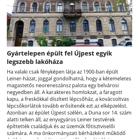
Gyártelepen épült fel Újpest egyik
legszebb lakóháza
Ha valaki csak fényképen látja az 1900-ban épült
Leiner-házat, joggal gondolhatná, hogy a kétemeletes
magastetős neoreneszánsz palota egy belvárosi
negyedben áll. A karakteres homlokzat, a faragott
kapu, a freskókkal díszített lépcsőház, a kovácsoltvas
lépcsőkorlátok tovább erősítenék ezt az elképzelést.
Azonban az épület Újpest szélén, a Duna sor 14. szám
alatti telken áll, az enyvgyáros Leiner testvérek
építtették családjuk és az üzemük főtisztviselői
számára. A ma önkormányzati bérházként működő