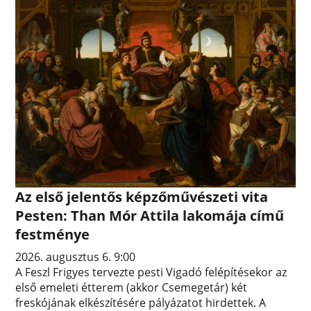
Az első jelentős képzőművészeti vita
Pesten: Than Mór Attila lakomája című
festménye
2026. augusztus 6. 9:00
A Feszl Frigyes tervezte pesti Vigadó felépítésekor az
első emeleti étterem (akkor Csemegetár) két
freskójának elkészítésére pályázatot hirdettek. A