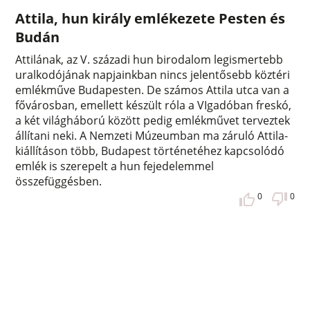
Attila, hun király emlékezete Pesten és
Budán
Attilának, az V. századi hun birodalom legismertebb
uralkodójának napjainkban nincs jelentősebb köztéri
emlékműve Budapesten. De számos Attila utca van a
fővárosban, emellett készült róla a VIgadóban freskó,
a két világháború között pedig emlékművet terveztek
állítani neki. A Nemzeti Múzeumban ma záruló Attila-
kiállításon több, Budapest történetéhez kapcsolódó
emlék is szerepelt a hun fejedelemmel
összefüggésben.
0
0