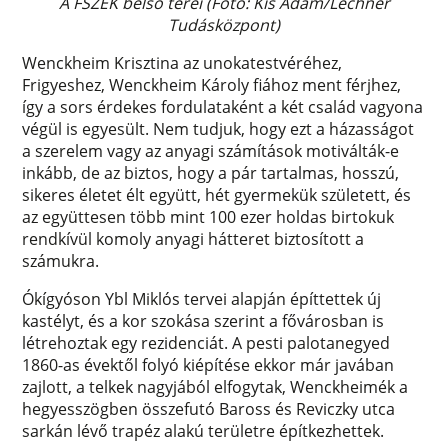
A FSZEK belső terei (Fotó: Kis Ádám/Lechner
Tudásközpont)
Wenckheim Krisztina az unokatestvéréhez,
Frigyeshez, Wenckheim Károly fiához ment férjhez,
így a sors érdekes fordulataként a két család vagyona
végül is egyesült. Nem tudjuk, hogy ezt a házasságot
a szerelem vagy az anyagi számítások motiválták-e
inkább, de az biztos, hogy a pár tartalmas, hosszú,
sikeres életet élt együtt, hét gyermekük született, és
az együttesen több mint 100 ezer holdas birtokuk
rendkívül komoly anyagi hátteret biztosított a
számukra.
Ókígyóson Ybl Miklós tervei alapján építtettek új
kastélyt, és a kor szokása szerint a fővárosban is
létrehoztak egy rezidenciát. A pesti palotanegyed
1860-as évektől folyó kiépítése ekkor már javában
zajlott, a telkek nagyjából elfogytak, Wenckheimék a
hegyesszögben összefutó Baross és Reviczky utca
sarkán lévő trapéz alakú területre építkezhettek.