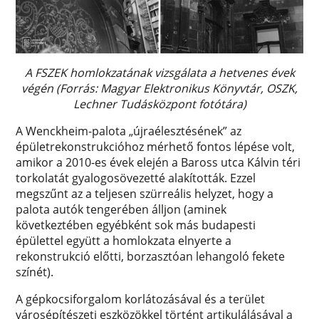
A FSZEK homlokzatának vizsgálata a hetvenes évek
végén (Forrás: Magyar Elektronikus Könyvtár, OSZK,
Lechner Tudásközpont fotótára)
A Wenckheim-palota „újraélesztésének” az
épületrekonstrukcióhoz mérhető fontos lépése volt,
amikor a 2010-es évek elején a Baross utca Kálvin téri
torkolatát gyalogosövezetté alakították. Ezzel
megszűnt az a teljesen szürreális helyzet, hogy a
palota autók tengerében álljon (aminek
következtében egyébként sok más budapesti
épülettel együtt a homlokzata elnyerte a
rekonstrukció előtti, borzasztóan lehangoló fekete
színét).
A gépkocsiforgalom korlátozásával és a terület
városépítészeti eszközökkel történt artikulálásával a