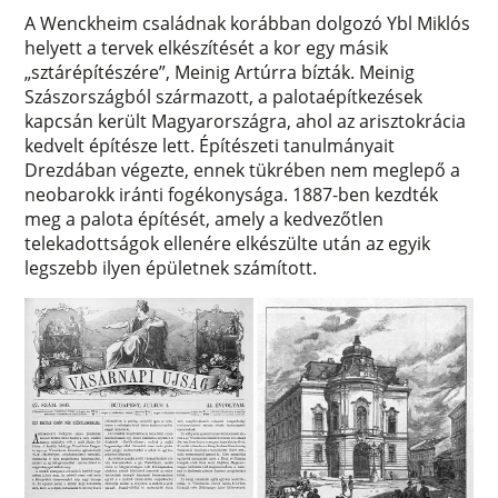
A Wenckheim családnak korábban dolgozó Ybl Miklós
helyett a tervek elkészítését a kor egy másik
„sztárépítészére”, Meinig Artúrra bízták. Meinig
Szászországból származott, a palotaépítkezések
kapcsán került Magyarországra, ahol az arisztokrácia
kedvelt építésze lett. Építészeti tanulmányait
Drezdában végezte, ennek tükrében nem meglepő a
neobarokk iránti fogékonysága. 1887-ben kezdték
meg a palota építését, amely a kedvezőtlen
telekadottságok ellenére elkészülte után az egyik
legszebb ilyen épületnek számított.