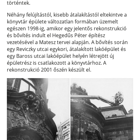
történtek.
Néhány felújítástól, kisebb átalakítástól eltekintve a
könyvtár épülete változatlan formában üzemelt
egészen 1998-ig, amikor egy jelentős rekonstrukció
és bővítés indult el Hegedűs Péter építész
vezetésével a Matesz tervei alapján. A bővítés során
egy Reviczky utcai egykori, átalakított lakóépület és
egy Baross utcai lakóépület helyén létrejött új
épületrész is csatlakozott a könyvtárhoz. A
rekonstrukció 2001 őszén készült el.