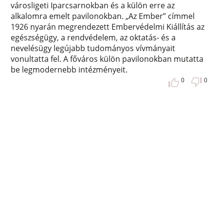
városligeti Iparcsarnokban és a külön erre az
alkalomra emelt pavilonokban. „Az Ember” címmel
1926 nyarán megrendezett Embervédelmi Kiállítás az
egészségügy, a rendvédelem, az oktatás- és a
nevelésügy legújabb tudományos vívmányait
vonultatta fel. A főváros külön pavilonokban mutatta
be legmodernebb intézményeit.
0
0