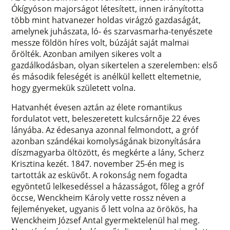
Ókígyóson majorságot létesített, innen irányította
több mint hatvanezer holdas virágzó gazdaságát,
amelynek juhászata, ló- és szarvasmarha-tenyészete
messze földön híres volt, búzáját saját malmai
őrölték. Azonban amilyen sikeres volt a
gazdálkodásban, olyan sikertelen a szerelemben: első
és második feleségét is anélkül kellett eltemetnie,
hogy gyermekük született volna.
Hatvanhét évesen aztán az élete romantikus
fordulatot vett, beleszeretett kulcsárnője 22 éves
lányába. Az édesanya azonnal felmondott, a gróf
azonban szándékai komolyságának bizonyítására
díszmagyarba öltözött, és megkérte a lány, Scherz
Krisztina kezét. 1847. november 25-én meg is
tartották az esküvőt. A rokonság nem fogadta
egyöntetű lelkesedéssel a házasságot, főleg a gróf
öccse, Wenckheim Károly vette rossz néven a
fejleményeket, ugyanis ő lett volna az örökös, ha
Wenckheim József Antal gyermektelenül hal meg.