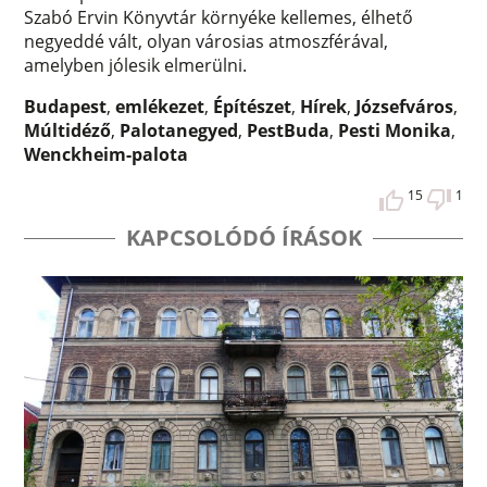
Szabó Ervin Könyvtár környéke kellemes, élhető
negyeddé vált, olyan városias atmoszférával,
amelyben jólesik elmerülni.
Budapest
,
emlékezet
,
Építészet
,
Hírek
,
Józsefváros
,
Múltidéző
,
Palotanegyed
,
PestBuda
,
Pesti Monika
,
Wenckheim-palota
15
1
KAPCSOLÓDÓ ÍRÁSOK