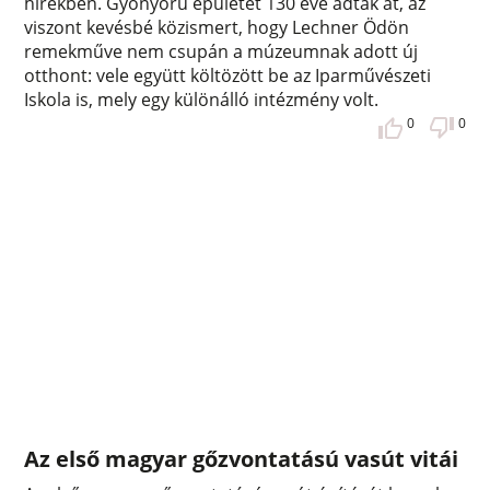
hírekben. Gyönyörű épületét 130 éve adták át, az
viszont kevésbé közismert, hogy Lechner Ödön
remekműve nem csupán a múzeumnak adott új
otthont: vele együtt költözött be az Iparművészeti
Iskola is, mely egy különálló intézmény volt.
0
0
Az első magyar gőzvontatású vasút vitái