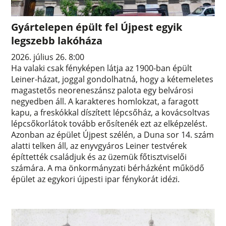
Gyártelepen épült fel Újpest egyik
legszebb lakóháza
2026. július 26. 8:00
Ha valaki csak fényképen látja az 1900-ban épült
Leiner-házat, joggal gondolhatná, hogy a kétemeletes
magastetős neoreneszánsz palota egy belvárosi
negyedben áll. A karakteres homlokzat, a faragott
kapu, a freskókkal díszített lépcsőház, a kovácsoltvas
lépcsőkorlátok tovább erősítenék ezt az elképzelést.
Azonban az épület Újpest szélén, a Duna sor 14. szám
alatti telken áll, az enyvgyáros Leiner testvérek
építtették családjuk és az üzemük főtisztviselői
számára. A ma önkormányzati bérházként működő
épület az egykori újpesti ipar fénykorát idézi.