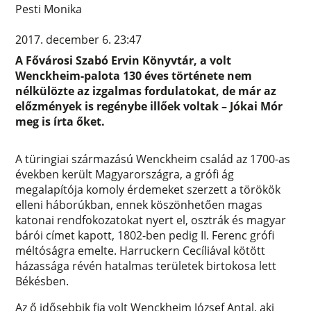
Pesti Monika
2017. december 6. 23:47
A Fővárosi Szabó Ervin Könyvtár, a volt
Wenckheim-palota 130 éves története nem
nélkülözte az izgalmas fordulatokat, de már az
előzmények is regénybe illőek voltak – Jókai Mór
meg is írta őket.
A türingiai származású Wenckheim család az 1700-as
években került Magyarországra, a grófi ág
megalapítója komoly érdemeket szerzett a törökök
elleni háborúkban, ennek köszönhetően magas
katonai rendfokozatokat nyert el, osztrák és magyar
bárói címet kapott, 1802-ben pedig II. Ferenc grófi
méltóságra emelte. Harruckern Cecíliával kötött
házassága révén hatalmas területek birtokosa lett
Békésben.
Az ő idősebbik fia volt Wenckheim József Antal, aki