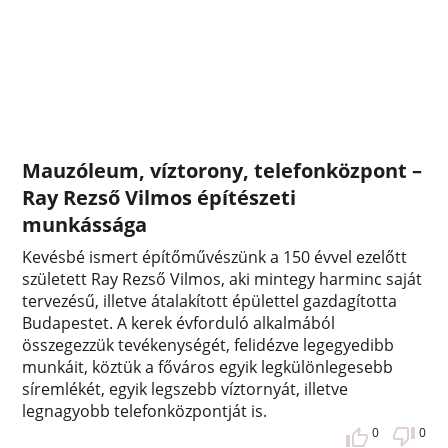
Mauzóleum, víztorony, telefonközpont –
Ray Rezső Vilmos építészeti
munkássága
Kevésbé ismert építőművészünk a 150 évvel ezelőtt
született Ray Rezső Vilmos, aki mintegy harminc saját
tervezésű, illetve átalakított épülettel gazdagította
Budapestet. A kerek évforduló alkalmából
összegezzük tevékenységét, felidézve legegyedibb
munkáit, köztük a főváros egyik legkülönlegesebb
síremlékét, egyik legszebb víztornyát, illetve
legnagyobb telefonközpontját is.
0
0