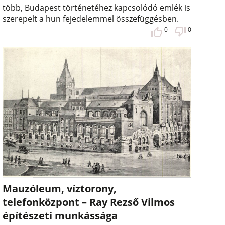
több, Budapest történetéhez kapcsolódó emlék is
szerepelt a hun fejedelemmel összefüggésben.
0
0
Mauzóleum, víztorony,
telefonközpont – Ray Rezső Vilmos
építészeti munkássága