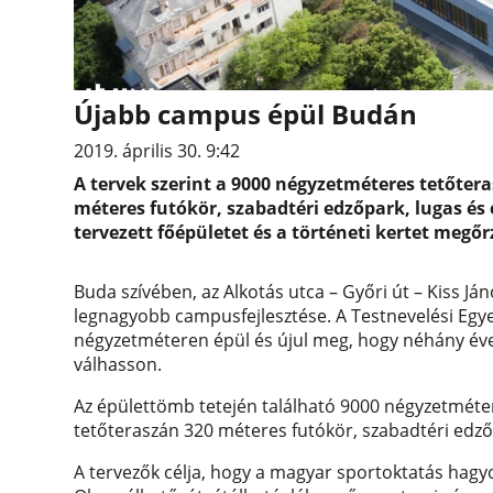
Újabb campus épül Budán
2019. április 30. 9:42
A tervek szerint a 9000 négyzetméteres tetőter
méteres futókör, szabadtéri edzőpark, lugas és
tervezett főépületet és a történeti kertet megőr
Buda szívében, az Alkotás utca – Győri út – Kiss Já
legnagyobb campusfejlesztése. A Testnevelési Egy
négyzetméteren épül és újul meg, hogy néhány éven
válhasson.
Az épülettömb tetején található 9000 négyzetméte
tetőteraszán 320 méteres futókör, szabadtéri edző
A tervezők célja, hogy a magyar sportoktatás hag