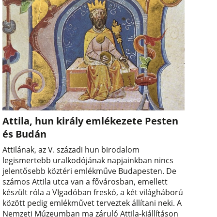
Attila, hun király emlékezete Pesten
és Budán
Attilának, az V. századi hun birodalom
legismertebb uralkodójának napjainkban nincs
jelentősebb köztéri emlékműve Budapesten. De
számos Attila utca van a fővárosban, emellett
készült róla a VIgadóban freskó, a két világháború
között pedig emlékművet terveztek állítani neki. A
Nemzeti Múzeumban ma záruló Attila-kiállításon