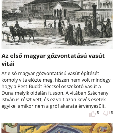
Az első magyar gőzvontatású vasút
vitái
Az első magyar gőzvontatású vasút építését
komoly vita előzte meg, hiszen nem volt mindegy,
hogy a Pest-Budát Béccsel összekötő vasút a
Duna melyik oldalán fusson. A vitában Széchenyi
István is részt vett, és ez volt azon kevés esetek
egyike, amikor nem a gróf akarata érvényesült.
0
0