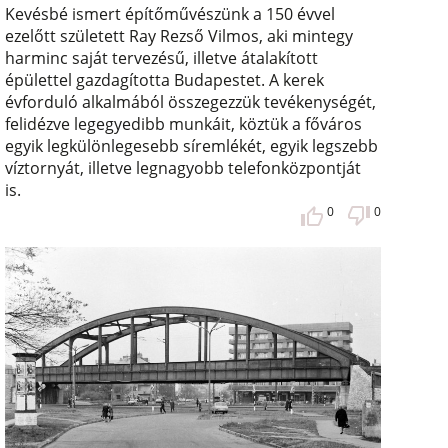
Kevésbé ismert építőművészünk a 150 évvel
ezelőtt született Ray Rezső Vilmos, aki mintegy
harminc saját tervezésű, illetve átalakított
épülettel gazdagította Budapestet. A kerek
évforduló alkalmából összegezzük tevékenységét,
felidézve legegyedibb munkáit, köztük a főváros
egyik legkülönlegesebb síremlékét, egyik legszebb
víztornyát, illetve legnagyobb telefonközpontját
is.
0
0