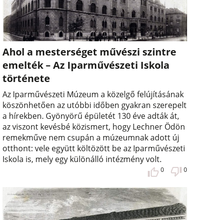
Ahol a mesterséget művészi szintre
emelték – Az Iparművészeti Iskola
története
Az Iparművészeti Múzeum a közelgő felújításának
köszönhetően az utóbbi időben gyakran szerepelt
a hírekben. Gyönyörű épületét 130 éve adták át,
az viszont kevésbé közismert, hogy Lechner Ödön
remekműve nem csupán a múzeumnak adott új
otthont: vele együtt költözött be az Iparművészeti
Iskola is, mely egy különálló intézmény volt.
0
0