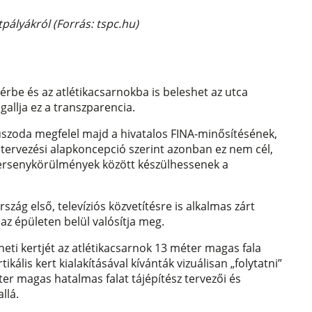
tpályákról (Forrás: tspc.hu)
érbe és az atlétikacsarnokba is beleshet az utca
gallja ez a transzparencia.
uszoda megfelel majd a hivatalos FINA-minősítésének,
 tervezési alapkoncepció szerint azonban ez nem cél,
 versenykörülmények között készülhessenek a
rszág első, televíziós közvetítésre is alkalmas zárt
s az épületen belül valósítja meg.
neti kertjét az atlétikacsarnok 13 méter magas fala
ikális kert kialakításával kívánták vizuálisan „folytatni”
er magas hatalmas falat tájépítész tervezői és
allá.