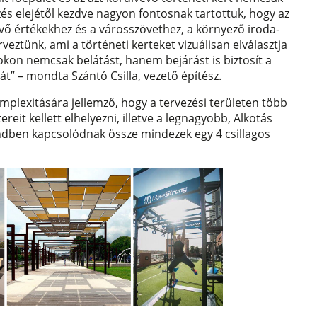
és elejétől kezdve nagyon fontosnak tartottuk, hogy az
vő értékekhez és a városszövethez, a környező iroda-
veztünk, ami a történeti kerteket vizuálisan elválasztja
tokon nemcsak belátást, hanem bejárást is biztosít a
sát” – mondta Szántó Csilla, vezető építész.
omplexitására jellemző, hogy a tervezési területen több
eit kellett elhelyezni, illetve a legnagyobb, Alkotás
endben kapcsolódnak össze mindezek egy 4 csillagos