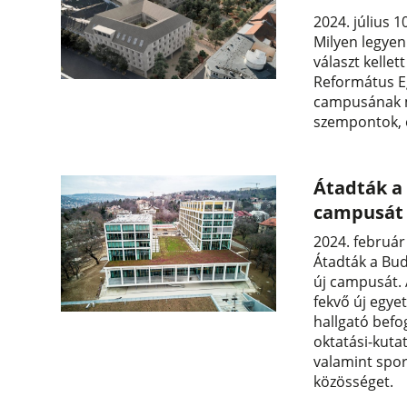
2024. július 1
Milyen legyen
választ kellet
Református E
campusának m
szempontok, é
Átadták a
campusát
2024. február
Átadták a Bud
új campusát. 
fekvő új egye
hallgató bef
oktatási-kuta
valamint spor
közösséget.