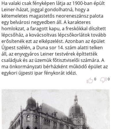
Ha valaki csak fényképen látja az 1900-ban épült
Leiner-házat, joggal gondolhatná, hogy a
kétemeletes magastetős neoreneszánsz palota
egy belvárosi negyedben áll. A karakteres
homlokzat, a faragott kapu, a freskókkal díszített
lépcsőház, a kovácsoltvas lépcsőkorlátok tovább
erősítenék ezt az elképzelést. Azonban az épület
Újpest szélén, a Duna sor 14. szám alatti telken
áll, az enyvgyáros Leiner testvérek építtették
családjuk és az üzemük főtisztviselői számára. A
ma önkormányzati bérházként működő épület az
egykori újpesti ipar fénykorát idézi.
0
0