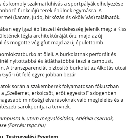
 és komoly szakmai kihívás a sportpályák elhelyezése
önböző funkciójú terek épülnek egymásra. A
rmei (karate, judo, birkózás és ökölvívás) találhatók.
ában egy igazi építészeti érdekesség jelenik meg: a Kiss
letének tégla architektúráját őrzi majd az új
ül és mögötte végigfut majd az új épülettömb.
omlokzatburkolat öleli. A burkolatnak perforált és
nél nyitottabbá és átláthatóbbá teszi a campust,
n. A transzparenciát biztosító burkolat az Alkotás utcai
 Győri út felé egyre jobban bezár.
eladatok során a szakemberek folyamatosan fókuszban
 a „Szellemet, erkölcsöt, erőt egyesíts!” szlogenben
gmagasabb minőségi elvárásoknak való megfelelés és a
ítészeti sarokpontjai a tervnek.
ampusza II. ütem megvalósítása, Atlétika csarnok,
e (Forrás: tspc.hu)
hu
,
Testnevelési Egyetem