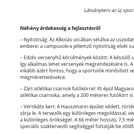
Látványterv az új spor
Néhány érdekesség a fejlesztésről
– Nyitottság: Az Alkotás utcában sétálva az uszodat
embere: a campusokra jellemző nyitottság elvét su
– Edzés versenyhű körülmények között: A készülő 
így alkalmas lehet versenyek megrendezésére is. A
inkább azért fontos, hogy a sportolók minősített
megmérettetésekre.
– Zárt atlétikai csarnok futókörrel: Itt épül Magyaro
atlétikai csarnoka, amely a 200 méteres futókört i
– Vertikális kert: A Hauszmann-épület védett, törté
zárja le. A tervezők egy különleges megoldással, vert
a különleges örökséget. A 66 méter hosszú, 7,5 mét
speciális szaktervezői segítséggel futtatják be zöldf