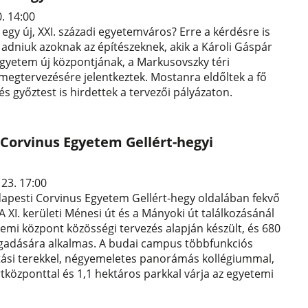
0. 14:00
 egy új, XXI. századi egyetemváros? Erre a kérdésre is
t adniuk azoknak az építészeknek, akik a Károli Gáspár
gyetem új központjának, a Markusovszky téri
egtervezésére jelentkeztek. Mostanra eldőltek a fő
s győztest is hirdettek a tervezői pályázaton.
 Corvinus Egyetem Gellért-hegyi
 23. 17:00
apesti Corvinus Egyetem Gellért-hegy oldalában fekvő
A XI. kerületi Ménesi út és a Mányoki út találkozásánál
temi központ közösségi tervezés alapján készült, és 680
ogadására alkalmas. A budai campus többfunkciós
tási terekkel, négyemeletes panorámás kollégiummal,
tközponttal és 1,1 hektáros parkkal várja az egyetemi