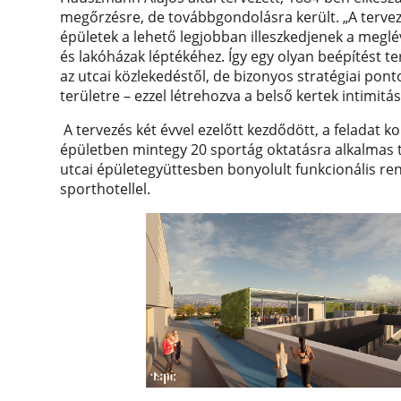
megőrzésre, de továbbgondolásra került. „A tervez
épületek a lehető legjobban illeszkedjenek a meglé
és lakóházak léptékéhez. Így egy olyan beépítést ter
az utcai közlekedéstől, de bizonyos stratégiai pon
területre – ezzel létrehozva a belső kertek intimitá
A tervezés két évvel ezelőtt kezdődött, a feladat k
épületben mintegy 20 sportág oktatásra alkalmas ter
utcai épületegyüttesben bonyolult funkcionális r
sporthotellel.