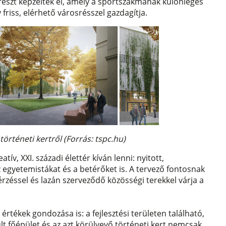
részt képzeltek el, amely a sportszakmának különleges
riss, elérhető városrésszel gazdagítja.
történeti kertről (Forrás: tspc.hu)
v, XXI. századi élettér kíván lenni: nyitott,
 egyetemistákat és a betérőket is. A tervező fontosnak
letérzéssel és lazán szerveződő közösségi terekkel várja a
értékek gondozása is: a fejlesztési területen található,
lt főépület és az azt körülvevő történeti kert nemcsak