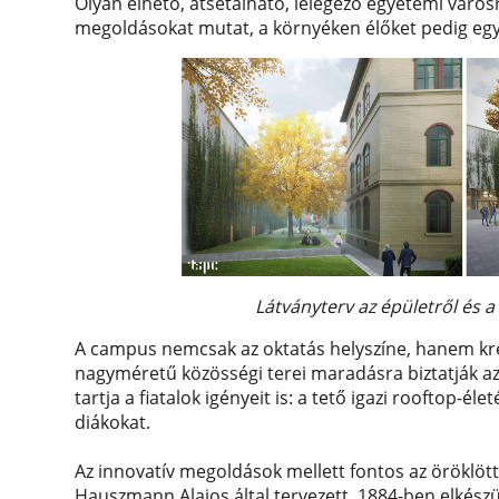
Olyan élhető, átsétálható, lélegező egyetemi város
megoldásokat mutat, a környéken élőket pedig egy f
Látványterv az épületről és a 
A campus nemcsak az oktatás helyszíne, hanem kreatí
nagyméretű közösségi terei maradásra biztatják az
tartja a fiatalok igényeit is: a tető igazi rooftop-é
diákokat.
Az innovatív megoldások mellett fontos az öröklött 
Hauszmann Alajos által tervezett, 1884-ben elkészü