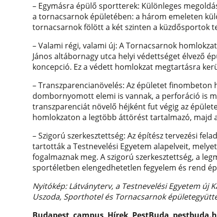
– Egymásra épülő sportterek: Különleges megoldás
a tornacsarnok épületében: a három emeleten kül
tornacsarnok fölött a két szinten a küzdősportok te
– Valami régi, valami új: A Tornacsarnok homlokzat
János altábornagy utca helyi védettséget élvező épü
koncepció. Ez a védett homlokzat megtartásra ker
– Transzparencianövelés: Az épületet finombeton h
dombornyomott elemi is vannak, a perforáció is mi
transzparenciát növelő héjként fut végig az épülete
homlokzaton a legtöbb áttörést tartalmazó, majd a
– Szigorú szerkesztettség: Az építész tervezési f
tartották a Testnevelési Egyetem alapelveit, melyet
fogalmaznak meg. A szigorú szerkesztettség, a le
sportéletben elengedhetetlen fegyelem és rend ép
Nyitókép: Látványterv, a Testnevelési Egyetem új K
Uszoda, Sporthotel és Tornacsarnok épületegyüttes
Budapest
,
campus
,
Hírek
,
PestBuda
,
pestbuda.