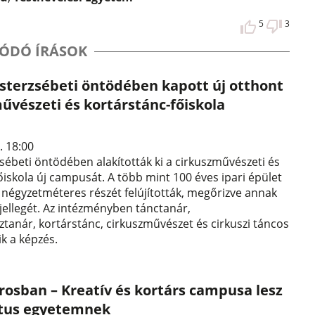
5
3
ÓDÓ ÍRÁSOK
esterzsébeti öntödében kapott új otthont
űvészeti és kortárstánc-főiskola
. 18:00
zsébeti öntödében alakították ki a cirkuszművészeti és
őiskola új campusát. A több mint 100 éves ipari épület
négyzetméteres részét felújították, megőrizve annak
 jellegét. Az intézményben tánctanár,
tanár, kortárstánc, cirkuszművészet és cirkuszi táncos
ik a képzés.
rosban – Kreatív és kortárs campusa lesz
tus egyetemnek