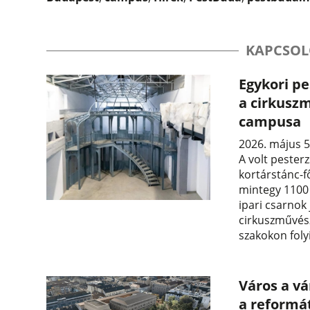
KAPCSOL
Egykori p
a cirkuszm
campusa
2026. május 5
A volt pester
kortárstánc-f
mintegy 1100 
ipari csarnok
cirkuszművész
szakokon foly
Város a vá
a reformá