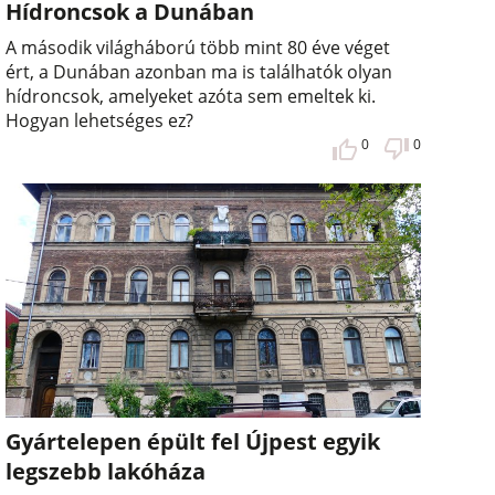
Hídroncsok a Dunában
A második világháború több mint 80 éve véget
ért, a Dunában azonban ma is találhatók olyan
hídroncsok, amelyeket azóta sem emeltek ki.
Hogyan lehetséges ez?
0
0
Gyártelepen épült fel Újpest egyik
legszebb lakóháza