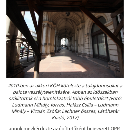
2010-ben az akkori KÖH kötelezte a tulajdonosokat a
palota veszélytelenítésére. Abban az időszakban
szállítottak el a homlokzatról több épületdíszt (Fotó:
Ludmann Mihály, forrás: Halász Csilla – Ludmann
Mihály – Viczián Zsófia: Lechner összes, Látóhatár
Kiadó, 2017)
Lapunk megkérdezte az építtetőként bejegyzett QPR