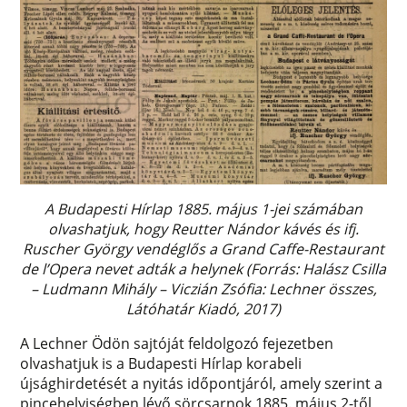
A Budapesti Hírlap 1885. május 1-jei számában
olvashatjuk, hogy Reutter Nándor kávés és ifj.
Ruscher György vendéglős a Grand Caffe-Restaurant
de l’Opera nevet adták a helynek (Forrás: Halász Csilla
– Ludmann Mihály – Viczián Zsófia: Lechner összes,
Látóhatár Kiadó, 2017)
A Lechner Ödön sajtóját feldolgozó fejezetben
olvashatjuk is a Budapesti Hírlap korabeli
újsághirdetését a nyitás időpontjáról, amely szerint a
pincehelyiségben lévő sörcsarnok 1885. május 2-től