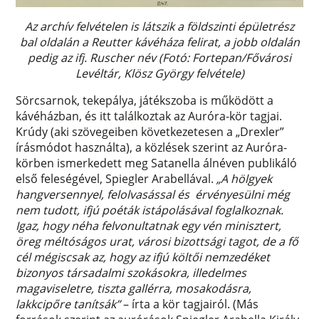
Az archív felvételen is látszik a földszinti épületrész
bal oldalán a Reutter kávéháza felirat, a jobb oldalán
pedig az ifj. Ruscher név (Fotó: Fortepan/Fővárosi
Levéltár, Klösz György felvétele)
Sörcsarnok, tekepálya, játékszoba is működött a
kávéházban, és itt találkoztak az Auróra-kör tagjai.
Krúdy (aki szövegeiben következetesen a „Drexler”
írásmódot használta), a közlések szerint az Auróra-
körben
ismerkedett meg Satanella álnéven publikáló
első feleségével, Spiegler Arabellával.
„A hölgyek
hangversennyel, felolvasással és érvényesülni még
nem tudott, ifjú poéták istápolásával foglalkoznak.
Igaz, hogy néha felvonultatnak egy vén minisztert,
öreg méltóságos urat, városi bizottsági tagot, de a fő
cél mégiscsak az, hogy az ifjú költői nemzedéket
bizonyos társadalmi szokásokra, illedelmes
magaviseletre, tiszta gallérra, mosakodásra,
lakkcipőre tanítsák”
– írta a kör tagjairól. (Más