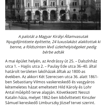
A palotát a Magyar Királyi Államvasutak
Nyugdíjintézete építtette, 24 luxuslakást alakítottak ki
benne, a földszinten lévő üzlethelyiségeket pedig
bérbe adták
A mai épület helyén, az Andrássy út 25. – Dalszínház
utca 1. – Hajós utca 2. – Paulay Ede utca 36–40. által
határolt területen lakóházak álltak az 1800-as
években. Az akkori Két Szerecsen utca 36. alatt 1861-
ben Sebastiany Vilmos vaskereskedő és vasgyáros
kétemeletes házat emeltetett Hild Károly és Lohr
Antal műépítő terve alapján. Következett Nesszi
Katalin háza, melyet 1862-ben kibővíttetett Kinszler
Sámuel kereskedő Limburszky József tervei szerint.