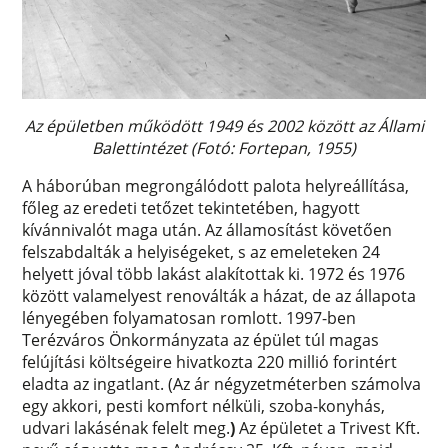
Az épületben működött 1949 és 2002 között az Állami
Balettintézet (Fotó: Fortepan, 1955)
A háborúban megrongálódott palota helyreállítása,
főleg az eredeti tetőzet tekintetében, hagyott
kívánnivalót maga után. Az államosítást követően
felszabdalták a helyiségeket, s az emeleteken 24
helyett jóval több lakást alakítottak ki. 1972 és 1976
között valamelyest renoválták a házat, de az állapota
lényegében folyamatosan romlott. 1997-ben
Terézváros Önkormányzata az épület túl magas
felújítási költségeire hivatkozta 220 millió forintért
eladta az ingatlant. (Az ár négyzetméterben számolva
egy akkori, pesti komfort nélküli, szoba-konyhás,
udvari lakásénak felelt meg.
)
Az épületet a Trivest Kft.