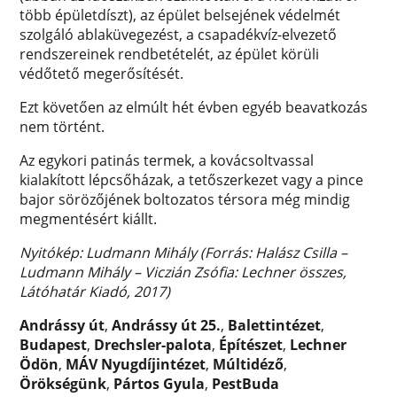
több épületdíszt), az épület belsejének védelmét
szolgáló ablaküvegezést, a csapadékvíz-elvezető
rendszereinek rendbetételét, az épület körüli
védőtető megerősítését.
Ezt követően az elmúlt hét évben egyéb beavatkozás
nem történt.
Az egykori patinás termek, a kovácsoltvassal
kialakított lépcsőházak, a tetőszerkezet vagy a pince
bajor sörözőjének boltozatos térsora még mindig
megmentésért kiállt.
Nyitókép: Ludmann Mihály (Forrás: Halász Csilla –
Ludmann Mihály – Viczián Zsófia: Lechner összes,
Látóhatár Kiadó, 2017)
Andrássy út
,
Andrássy út 25.
,
Balettintézet
,
Budapest
,
Drechsler-palota
,
Építészet
,
Lechner
Ödön
,
MÁV Nyugdíjintézet
,
Múltidéző
,
Örökségünk
,
Pártos Gyula
,
PestBuda