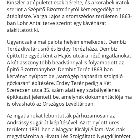
Kinszler az épületet csak bérelte, és a korabeli iratok
szerint a Szépítő Bizottmánytól kért engedélyt az
átépítésre. Varga Lajos a szomszédos területen 1863-
ban Lohr Antal terve szerint egy kávéházat
alakíttatott ki.
Ugyancsak a mai palota helyén emelkedett Dembiz
Teréz divatárusnő és Erdey Teréz háza. Dembiz
építtette egyébként a Hajós utcára néző ingatlanokat.
A két asszony több beadvánnyal is folyamodott az
Építő Bizottmányhoz: Dembiz Teréz 1868-ban
kérvényt nyújtott be „varrógép hajtására szolgáló
gőzkazán” építésére, Erdey Teréz pedig a Két
Szerecsen utca 35. szám alatt egy szabályellenes
építkezést jelentett be, amelynek dokumentációja ma
is olvasható az Országos Levéltárban.
Az ingatlanokat lebontották párhuzamosan az
Andrássy sugárút kiépítésével. Az itt nyílott üres
területet 1881-ben a Magyar Királyi Állami Vasutak
megvásárolta a Hivatali és Szolgáltató Nyugdíjintézet