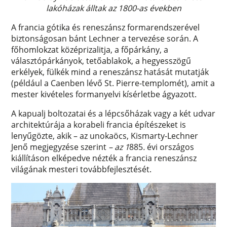
lakóházak álltak az 1800-as években
A francia gótika és reneszánsz formarendszerével
biztonságosan bánt Lechner a tervezése során. A
főhomlokzat középrizalitja, a főpárkány, a
választópárkányok, tetőablakok, a hegyesszögű
erkélyek, fülkék mind a reneszánsz hatását mutatják
(például a Caenben lévő St. Pierre-templomét), amit a
mester kivételes formanyelvi kísérletbe ágyazott.
A kapualj boltozatai és a lépcsőházak vagy a két udvar
architektúrája a korabeli francia építészeket is
lenyűgözte, akik – az unokaöcs, Kismarty-Lechner
Jenő megjegyzése szerint
– az
1
885
.
évi országos
kiállításon elképedve nézték a francia reneszánsz
világának mesteri továbbfejlesztését.