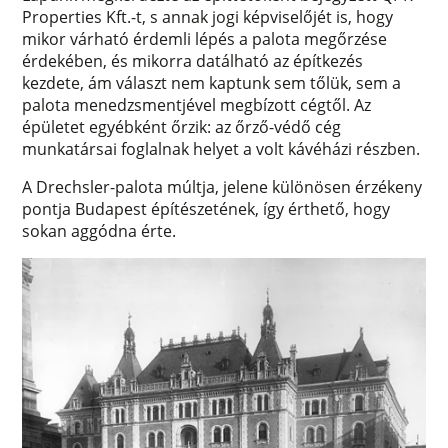
Properties Kft.-t, s annak jogi képviselőjét is, hogy
mikor várható érdemli lépés a palota megőrzése
érdekében, és mikorra datálható az építkezés
kezdete, ám választ nem kaptunk sem tőlük, sem a
palota menedzsmentjével megbízott cégtől. Az
épületet egyébként őrzik: az őrző-védő cég
munkatársai foglalnak helyet a volt kávéházi részben.
A Drechsler-palota múltja, jelene különösen érzékeny
pontja Budapest építészetének, így érthető, hogy
sokan aggódna érte.