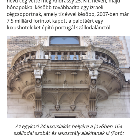
nevű cég vette meg Andrássy 25. Kft. néven, majd
hónapokkal később továbbadta egy izraeli
cégcsoportnak, amely tíz évvel később, 2007-ben már
7,5 milliárd forintot kapott a palotáért egy
luxushoteleket építő portugál szállodalánctól.
Az egykori 24 luxuslakás helyére a jövőben 164
szállodai szobát és lakosztály alakítanak ki (Fotó: