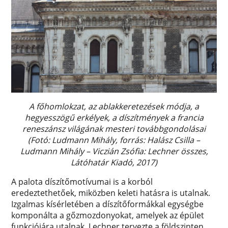
A főhomlokzat, az ablakkeretezések módja, a
hegyesszögű erkélyek, a díszítmények a francia
reneszánsz világának mesteri továbbgondolásai
(Fotó: Ludmann Mihály, forrás: Halász Csilla –
Ludmann Mihály – Viczián Zsófia: Lechner összes,
Látóhatár Kiadó, 2017)
A palota díszítőmotívumai is a korból
eredeztethetőek, miközben keleti hatásra is utalnak.
Izgalmas kísérletében a díszítőformákkal egységbe
komponálta a gőzmozdonyokat, amelyek az épület
funkciójára utalnak. Lechner tervezte a földszinten