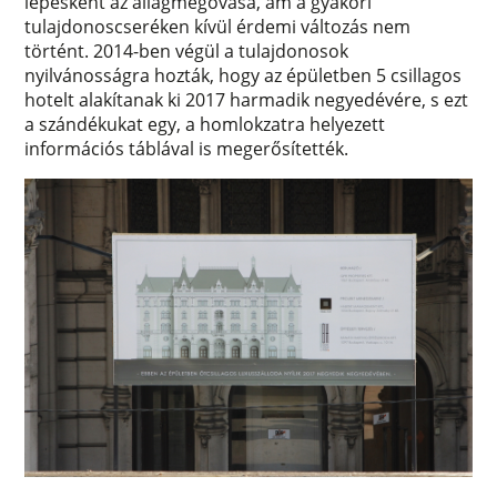
lépésként az állagmegóvása, ám a gyakori
tulajdonoscseréken kívül érdemi változás nem
történt. 2014-ben végül a tulajdonosok
nyilvánosságra hozták, hogy az épületben 5 csillagos
hotelt alakítanak ki 2017 harmadik negyedévére, s ezt
a szándékukat egy, a homlokzatra helyezett
információs táblával is megerősítették.