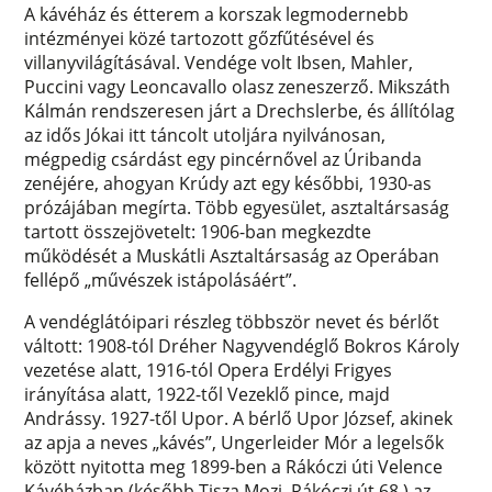
A kávéház és étterem a korszak legmodernebb
intézményei közé tartozott gőzfűtésével és
villanyvilágításával. Vendége volt Ibsen, Mahler,
Puccini vagy Leoncavallo olasz zeneszerző. Mikszáth
Kálmán rendszeresen járt a Drechslerbe, és állítólag
az idős Jókai itt táncolt utoljára nyilvánosan,
mégpedig csárdást egy pincérnővel az Úribanda
zenéjére, ahogyan Krúdy azt egy későbbi, 1930-as
prózájában megírta. Több egyesület, asztaltársaság
tartott összejövetelt: 1906-ban megkezdte
működését a Muskátli Asztaltársaság az Operában
fellépő „művészek istápolásáért”.
A vendéglátóipari részleg többször nevet és bérlőt
váltott: 1908-tól Dréher Nagyvendéglő Bokros Károly
vezetése alatt, 1916-tól Opera Erdélyi Frigyes
irányítása alatt, 1922-től Vezeklő pince, majd
Andrássy. 1927-től Upor. A bérlő Upor József, akinek
az apja a neves „kávés”, Ungerleider Mór a legelsők
között nyitotta meg 1899-ben a Rákóczi úti Velence
Kávéházban (később Tisza Mozi, Rákóczi út 68.) az