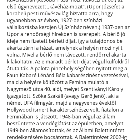
első úgynevezett „kávéház-mozit”. (Upor Józsefet a
korabeli pesti művészvilág biztatta arra, hogy
ugyanebben az évben, 1927-ben színházi
vállalkozásba kezdjen Új Színház néven.) 1937-ben az
Upor a rendőrségi hírekben is szerepelt. A bérlő jó
ideje nem fizetett bérleti díjat, így a tulajdonos be
akarta zárni a házat, amelynek a helyén mozi nyílt
volna. Mivel a bérlő nem távozott, rendőrrel akarta
kilakoltatni. Az elmaradt bérleti díjat végül külföldről
átutalták. A palota pincehelyiségében nyitott meg a
Faun Kabaré Lénárd Béla kabarészínész vezetésével,
majd a helyére költözött a Femina mulató a
Nagymező utca 40. alól, melyet Szentiványi Károly
igazgatott. Szőke Szakáll (avagy Gerő Jenő), aki a
német UFA filmgyár, majd a negyvenes évektől
Hollywood ismert karakterszínésze volt, fiatalon a
Feminában is játszott. 1948-ban végül az állam
beszüntette a vendéglátást az épületben, amelyet
1949-ben államosítottak, és az Állami Balettintézet
rendelkezésére bocsátottak. A Balettintézet 2002-ig