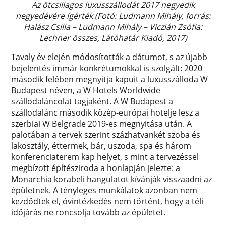
Az ötcsillagos luxusszállodát 2017 negyedik
negyedévére ígérték (Fotó: Ludmann Mihály, forrás:
Halász Csilla – Ludmann Mihály – Viczián Zsófia:
Lechner összes, Látóhatár Kiadó, 2017)
Tavaly év elején módosították a dátumot, s az újabb
bejelentés immár konkrétumokkal is szolgált: 2020
második felében megnyitja kapuit a luxusszálloda W
Budapest néven, a W Hotels Worldwide
szállodaláncolat tagjaként. A W Budapest a
szállodalánc második közép-európai hotelje lesz a
szerbiai W Belgrade 2019-es megnyitása után. A
palotában a tervek szerint százhatvankét szoba és
lakosztály, éttermek, bár, uszoda, spa és három
konferenciaterem kap helyet, s mint a tervezéssel
megbízott építésziroda a honlapján jelezte: a
Monarchia korabeli hangulatot kívánják visszaadni az
épületnek. A tényleges munkálatok azonban nem
kezdődtek el, óvintézkedés nem történt, hogy a téli
időjárás ne roncsolja tovább az épületet.