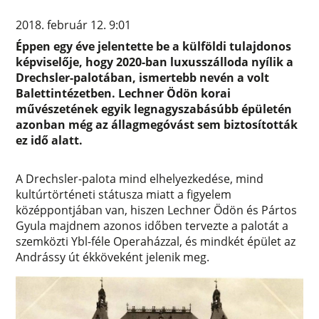
2018. február 12. 9:01
Éppen egy éve jelentette be a külföldi tulajdonos
képviselője, hogy 2020-ban luxusszálloda nyílik a
Drechsler-palotában, ismertebb nevén a volt
Balettintézetben. Lechner Ödön korai
művészetének egyik legnagyszabásúbb épületén
azonban még az állagmegóvást sem biztosították
ez idő alatt.
A Drechsler-palota mind elhelyezkedése, mind
kultúrtörténeti státusza miatt a figyelem
középpontjában van, hiszen Lechner Ödön és Pártos
Gyula majdnem azonos időben tervezte a palotát a
szemközti Ybl-féle Operaházzal, és mindkét épület az
Andrássy út ékköveként jelenik meg.