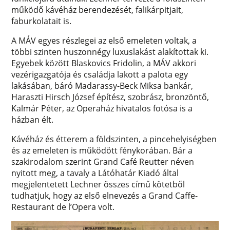
működő kávéház berendezését, falikárpitjait,
faburkolatait is.
A MÁV egyes részlegei az első emeleten voltak, a
többi szinten huszonnégy luxuslakást alakítottak ki.
Egyebek között Blaskovics Fridolin, a MÁV akkori
vezérigazgatója és családja lakott a palota egy
lakásában, báró Madarassy-Beck Miksa bankár,
Haraszti Hirsch József építész, szobrász, bronzöntő,
Kalmár Péter, az Operaház hivatalos fotósa is a
házban élt.
Kávéház és étterem a földszinten, a pincehelyiségben
és az emeleten is működött fénykorában. Bár a
szakirodalom szerint Grand Café Reutter néven
nyitott meg, a tavaly a Látóhatár Kiadó által
megjelentetett Lechner összes című kötetből
tudhatjuk, hogy az első elnevezés a Grand Caffe-
Restaurant de l’Opera volt.