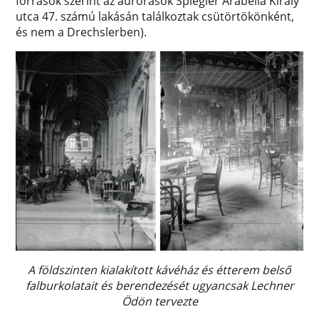
források szerint az aurórások Spiegler Arabella Király
utca 47. számú lakásán találkoztak csütörtökönként,
és nem a Drechslerben).
A földszinten kialakított kávéház és étterem belső
falburkolatait és berendezését ugyancsak Lechner
Ödön tervezte