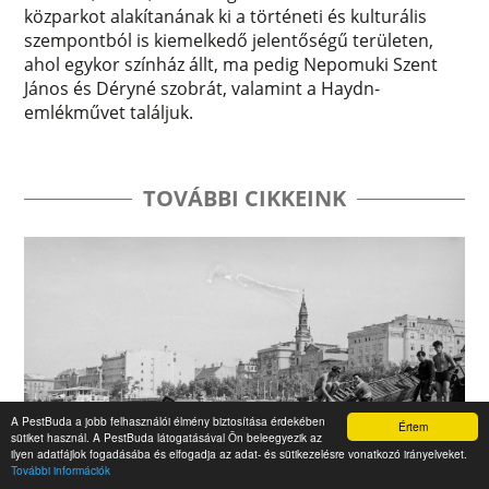
közparkot alakítanának ki a történeti és kulturális
szempontból is kiemelkedő jelentőségű területen,
ahol egykor színház állt, ma pedig Nepomuki Szent
János és Déryné szobrát, valamint a Haydn-
emlékművet találjuk.
TOVÁBBI CIKKEINK
A PestBuda a jobb felhasználói élmény biztosítása érdekében
Értem
sütiket használ. A PestBuda látogatásával Ön beleegyezik az
ilyen adatfájlok fogadásába és elfogadja az adat- és sütikezelésre vonatkozó irányelveket.
További információk