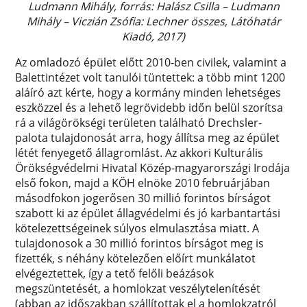
Ludmann Mihály, forrás: Halász Csilla – Ludmann
Mihály – Viczián Zsófia: Lechner összes, Látóhatár
Kiadó, 2017)
Az omladozó épület előtt 2010-ben civilek, valamint a
Balettintézet volt tanulói tüntettek: a több mint 1200
aláíró azt kérte, hogy a kormány minden lehetséges
eszközzel és a lehető legrövidebb időn belül szorítsa
rá a világörökségi területen található Drechsler-
palota tulajdonosát arra, hogy állítsa meg az épület
létét fenyegető állagromlást. Az akkori Kulturális
Örökségvédelmi Hivatal Közép-magyarországi Irodája
első fokon, majd a KÖH elnöke 2010 februárjában
másodfokon jogerősen 30 millió forintos bírságot
szabott ki az épület állagvédelmi és jó karbantartási
kötelezettségeinek súlyos elmulasztása miatt. A
tulajdonosok a 30 millió forintos bírságot meg is
fizették, s néhány kötelezően előírt munkálatot
elvégeztettek, így a tető felőli beázások
megszüntetését, a homlokzat veszélytelenítését
(abban az időszakban szállítottak el a homlokzatról