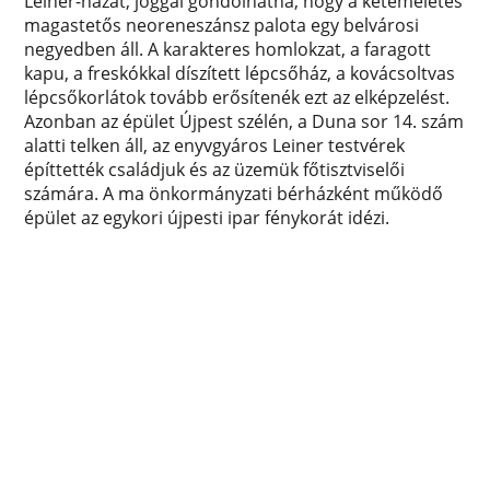
Leiner-házat, joggal gondolhatná, hogy a kétemeletes
magastetős neoreneszánsz palota egy belvárosi
negyedben áll. A karakteres homlokzat, a faragott
kapu, a freskókkal díszített lépcsőház, a kovácsoltvas
lépcsőkorlátok tovább erősítenék ezt az elképzelést.
Azonban az épület Újpest szélén, a Duna sor 14. szám
alatti telken áll, az enyvgyáros Leiner testvérek
építtették családjuk és az üzemük főtisztviselői
számára. A ma önkormányzati bérházként működő
épület az egykori újpesti ipar fénykorát idézi.