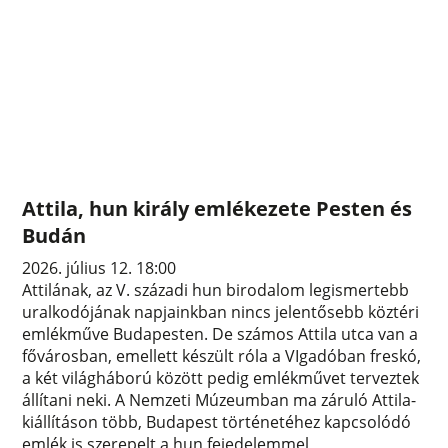
Attila, hun király emlékezete Pesten és
Budán
2026. július 12. 18:00
Attilának, az V. századi hun birodalom legismertebb
uralkodójának napjainkban nincs jelentősebb köztéri
emlékműve Budapesten. De számos Attila utca van a
fővárosban, emellett készült róla a VIgadóban freskó,
a két világháború között pedig emlékművet terveztek
állítani neki. A Nemzeti Múzeumban ma záruló Attila-
kiállításon több, Budapest történetéhez kapcsolódó
emlék is szerepelt a hun fejedelemmel