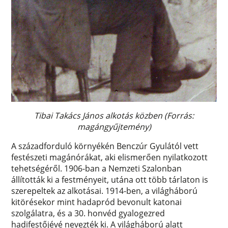
Tibai Takács János alkotás közben (Forrás:
magángyűjtemény)
A századforduló környékén Benczúr Gyulától vett
festészeti magánórákat, aki elismerően nyilatkozott
tehetségéről. 1906-ban a Nemzeti Szalonban
állították ki a festményeit, utána ott több tárlaton is
szerepeltek az alkotásai. 1914-ben, a világháború
kitörésekor mint hadapród bevonult katonai
szolgálatra, és a 30. honvéd gyalogezred
hadifestőjévé nevezték ki. A világháború alatt