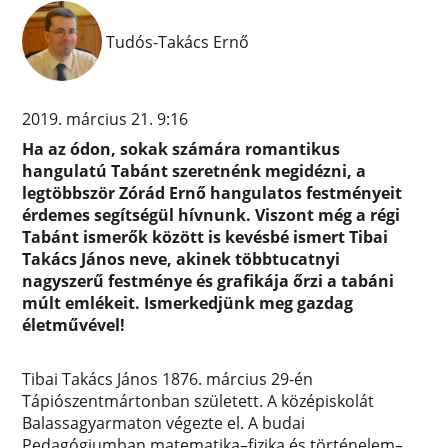
Tudós-Takács Ernő
2019. március 21. 9:16
Ha az ódon, sokak számára romantikus
hangulatú Tabánt szeretnénk megidézni, a
legtöbbször Zórád Ernő hangulatos festményeit
érdemes segítségül hívnunk. Viszont még a régi
Tabánt ismerők között is kevésbé ismert Tibai
Takács János neve, akinek többtucatnyi
nagyszerű festménye és grafikája őrzi a tabáni
múlt emlékeit. Ismerkedjünk meg gazdag
életművével!
Tibai Takács János 1876. március 29-én
Tápiószentmártonban született. A középiskolát
Balassagyarmaton végezte el. A budai
Pedagógiumban matematika–fizika és történelem–