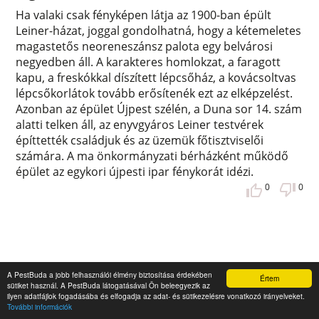
Ha valaki csak fényképen látja az 1900-ban épült
Leiner-házat, joggal gondolhatná, hogy a kétemeletes
magastetős neoreneszánsz palota egy belvárosi
negyedben áll. A karakteres homlokzat, a faragott
kapu, a freskókkal díszített lépcsőház, a kovácsoltvas
lépcsőkorlátok tovább erősítenék ezt az elképzelést.
Azonban az épület Újpest szélén, a Duna sor 14. szám
alatti telken áll, az enyvgyáros Leiner testvérek
építtették családjuk és az üzemük főtisztviselői
számára. A ma önkormányzati bérházként működő
épület az egykori újpesti ipar fénykorát idézi.
0
0
A PestBuda a jobb felhasználói élmény biztosítása érdekében
Értem
sütiket használ. A PestBuda látogatásával Ön beleegyezik az
ilyen adatfájlok fogadásába és elfogadja az adat- és sütikezelésre vonatkozó irányelveket.
További információk