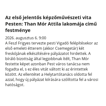
Az első jelentős képzőművészeti vita
Pesten: Than Mór Attila lakomája című
festménye
2026. augusztus 6. 9:00
A Feszl Frigyes tervezte pesti Vigadó felépítésekor az
első emeleti étterem (akkor Csemegetár) két
freskójának elkészítésére pályázatot hirdettek. A
bíráló bizottság által legjobbnak ítélt, Than Mór
festette képet azonban Pest város tanácsa nem
fogadta el, s ez éles vitát váltott ki az érintettek
között. Az ellentétet a Helytartótanács oldotta fel
azzal, hogy új pályázat kiírására szólította fel a városi
hatóságot.