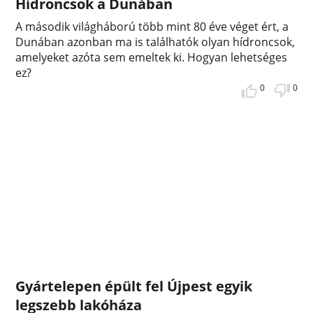
Hídroncsok a Dunában
A második világháború több mint 80 éve véget ért, a
Dunában azonban ma is találhatók olyan hídroncsok,
amelyeket azóta sem emeltek ki. Hogyan lehetséges
ez?
0
0
Gyártelepen épült fel Újpest egyik
legszebb lakóháza