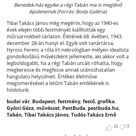
Benedek-ház egyike a régi Tabán ma is meglévő
épületeinek (Forrás: Boda Galéria)
Tibai Takács János még megérte, hogy az 1940-es
évek elején több festményét kiállították egy
műcsarnokbeli tárlaton. Életének 68. évében, 1943.
december 28-án hunyt el. Egyik volt tanártársa,
Hyross Ferenc a róla írt nekrológban mélyen idealista
gondolkodású művészként jellemezte, aki akkor volt a
legboldogabb, ha a régi Tabán utcáit róhatta, hogy
megkeresse és megfesse annak utánozhatatlan
hangulatú helyszíneit. Értékes életműve
megismerésével a letűnt Tabán emlékének is
hódolunk.
budai vár
,
Budapest
,
festmény
,
festő
,
grafika
,
Gyóni Géza
,
művészet
,
PestBuda
,
pestbuda.hu
,
Tabán
,
Tibai Takács János
,
Tudós-Takács Ernő
22
5