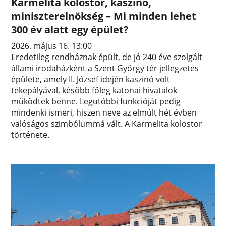
Karmelita kolostor, kaszinó,
miniszterelnökség – Mi minden lehet
300 év alatt egy épület?
2026. május 16. 13:00
Eredetileg rendháznak épült, de jó 240 éve szolgált
állami irodaházként a Szent György tér jellegzetes
épülete, amely II. József idején kaszinó volt
tekepályával, később főleg katonai hivatalok
működtek benne. Legutóbbi funkcióját pedig
mindenki ismeri, hiszen neve az elmúlt hét évben
valóságos szimbólummá vált. A Karmelita kolostor
története.