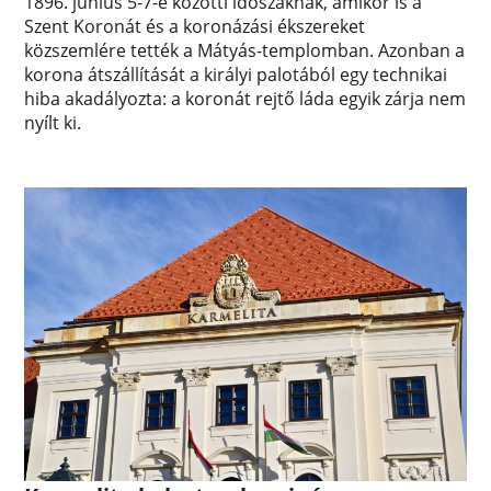
1896. június 5-7-e közötti időszaknak, amikor is a
Szent Koronát és a koronázási ékszereket
közszemlére tették a Mátyás-templomban. Azonban a
korona átszállítását a királyi palotából egy technikai
hiba akadályozta: a koronát rejtő láda egyik zárja nem
nyílt ki.