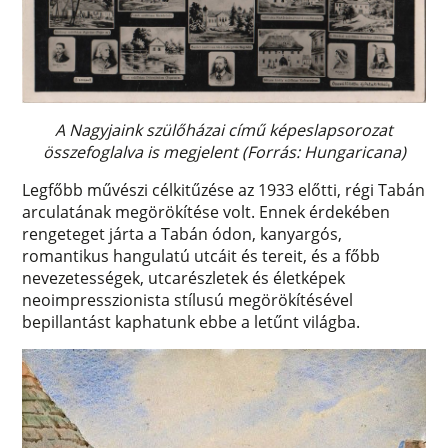
A Nagyjaink szülőházai című képeslapsorozat
összefoglalva is megjelent (Forrás: Hungaricana)
Legfőbb művészi célkitűzése az 1933 előtti, régi Tabán
arculatának megörökítése volt. Ennek érdekében
rengeteget járta a Tabán ódon, kanyargós,
romantikus hangulatú utcáit és tereit, és a főbb
nevezetességek, utcarészletek és életképek
neoimpresszionista stílusú megörökítésével
bepillantást kaphatunk ebbe a letűnt világba.