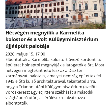
Hétvégén megnyílik a Karmelita
kolostor és a volt Külügyminisztérium
újjáépült palotája
2026. május 15. 17:00
Elbontották a Karmelita kolostort övező kordont, az
épületet holnaptól megnyitják a látogatók előtt. Most
hétvégén megtekinthető lesz az a Dísz téri
kormányzati palota is, amelyet nemrég építettek fel
1945 előtti külső architektúrával, tekintettel arra,
hogy a Trianon utáni Külügyminisztérium (azelőtt
Vöröskereszt Egylet) itteni székházát a második
világháború után, a sérülésekre hivatkozva
elbontották.