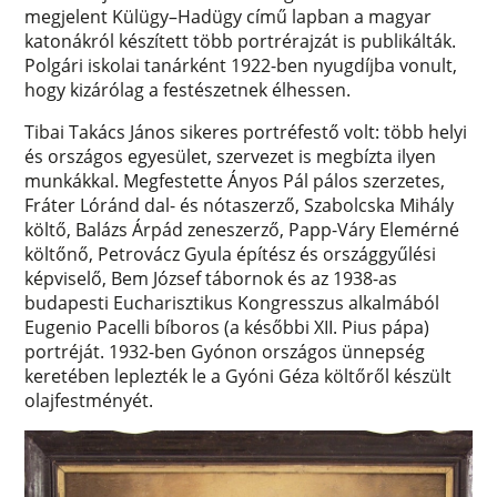
megjelent Külügy–Hadügy című lapban a magyar
katonákról készített több portrérajzát is publikálták.
Polgári iskolai tanárként 1922-ben nyugdíjba vonult,
hogy kizárólag a festészetnek élhessen.
Tibai Takács János sikeres portréfestő volt: több helyi
és országos egyesület, szervezet is megbízta ilyen
munkákkal. Megfestette Ányos Pál pálos szerzetes,
Fráter Lóránd dal- és nótaszerző, Szabolcska Mihály
költő, Balázs Árpád zeneszerző, Papp-Váry Elemérné
költőnő, Petrovácz Gyula építész és országgyűlési
képviselő, Bem József tábornok és az 1938-as
budapesti Eucharisztikus Kongresszus alkalmából
Eugenio Pacelli bíboros (a későbbi XII. Pius pápa)
portréját. 1932-ben Gyónon országos ünnepség
keretében leplezték le a Gyóni Géza költőről készült
olajfestményét.