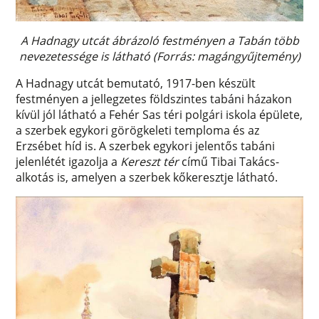
A Hadnagy utcát ábrázoló festményen a Tabán több
nevezetessége is látható (Forrás: magángyűjtemény)
A Hadnagy utcát bemutató, 1917-ben készült
festményen a jellegzetes földszintes tabáni házakon
kívül jól látható a Fehér Sas téri polgári iskola épülete,
a szerbek egykori görögkeleti temploma és az
Erzsébet híd is. A szerbek egykori jelentős tabáni
jelenlétét igazolja a
Kereszt tér
című Tibai Takács-
alkotás is, amelyen a szerbek kőkeresztje látható.