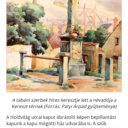
A tabáni szerbek híres keresztje lett a névadója a
Kereszt térnek (Forrás: Patyi Árpád gyűjteménye)
A Holdvilág utcai kaput ábrázoló képen bepillantást
kapunk a kapu mögötti ház udvarába is. A szűk