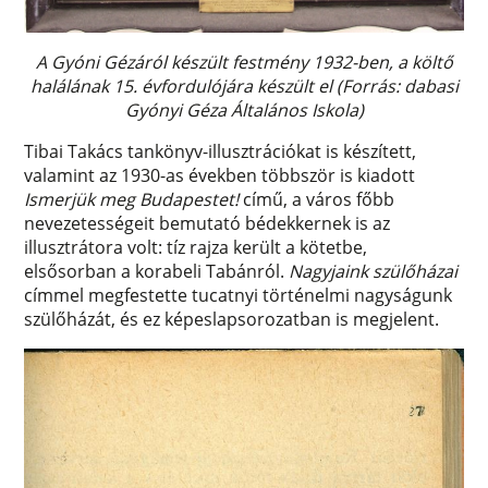
A Gyóni Gézáról készült festmény 1932-ben, a költő
halálának 15. évfordulójára készült el (Forrás: dabasi
Gyónyi Géza Általános Iskola)
Tibai Takács tankönyv-illusztrációkat is készített,
valamint az 1930-as években többször is kiadott
Ismerjük meg Budapestet!
című, a város főbb
nevezetességeit bemutató bédekkernek is az
illusztrátora volt: tíz rajza került a kötetbe,
elsősorban a korabeli Tabánról.
Nagyjaink szülőházai
címmel megfestette tucatnyi történelmi nagyságunk
szülőházát, és ez képeslapsorozatban is megjelent.