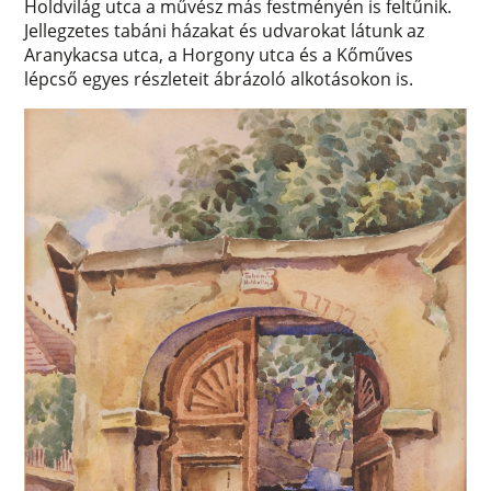
Holdvilág utca a művész más festményén is feltűnik.
Jellegzetes tabáni házakat és udvarokat látunk az
Aranykacsa utca, a Horgony utca és a Kőműves
lépcső egyes részleteit ábrázoló alkotásokon is.