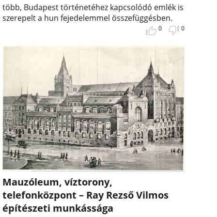
több, Budapest történetéhez kapcsolódó emlék is
szerepelt a hun fejedelemmel összefüggésben.
0
0
Mauzóleum, víztorony,
telefonközpont – Ray Rezső Vilmos
építészeti munkássága