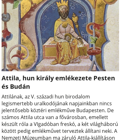
Attila, hun király emlékezete Pesten
és Budán
Attilának, az V. századi hun birodalom
legismertebb uralkodójának napjainkban nincs
jelentősebb köztéri emlékműve Budapesten. De
számos Attila utca van a fővárosban, emellett
készült róla a VIgadóban freskó, a két világháború
között pedig emlékművet terveztek állítani neki. A
Nemzeti Múzeumban ma záruló Attila-kiállításon