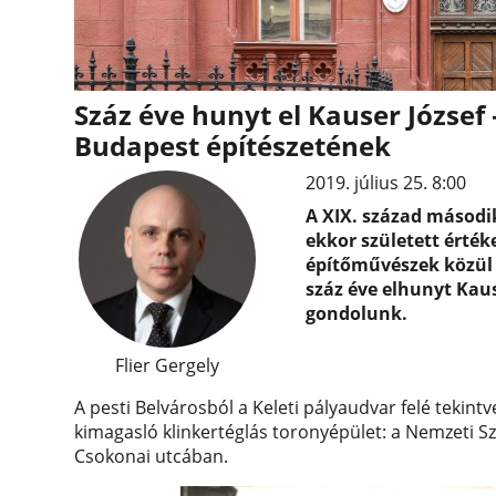
Száz éve hunyt el Kauser József
Budapest építészetének
2019. július 25. 8:00
A XIX. század második
ekkor született érték
építőművészek közül i
száz éve elhunyt Kause
gondolunk.
Flier Gergely
A pesti Belvárosból a Keleti pályaudvar felé tekintve 
kimagasló klinkertéglás toronyépület: a Nemzeti Sz
Csokonai utcában.