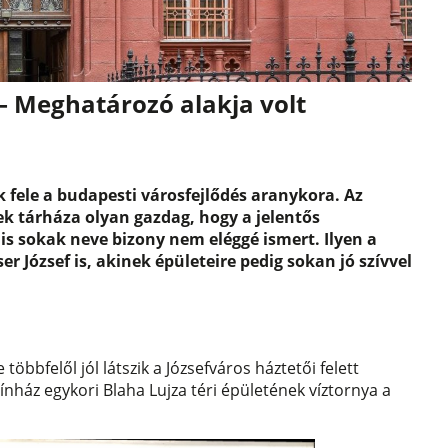
 – Meghatározó alakja volt
 fele a budapesti városfejlődés aranykora. Az
ek tárháza olyan gazdag, hogy a jelentős
s sokak neve bizony nem eléggé ismert. Ilyen a
r József is, akinek épületeire pedig sokan jó szívvel
többfelől jól látszik a Józsefváros háztetői felett
ínház egykori Blaha Lujza téri épületének víztornya a