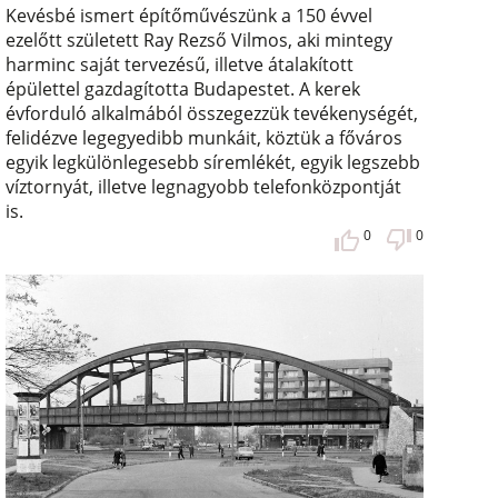
Kevésbé ismert építőművészünk a 150 évvel
ezelőtt született Ray Rezső Vilmos, aki mintegy
harminc saját tervezésű, illetve átalakított
épülettel gazdagította Budapestet. A kerek
évforduló alkalmából összegezzük tevékenységét,
felidézve legegyedibb munkáit, köztük a főváros
egyik legkülönlegesebb síremlékét, egyik legszebb
víztornyát, illetve legnagyobb telefonközpontját
is.
0
0