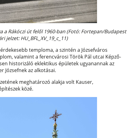
ya a Rákóczi út felől 1960-ban (Fotó: Fortepan/Budapest
ári jelzet: HU_BFL_XV_19_c_11)
gérdekesebb temploma, a szintén a Józsefváros
lom, valamint a ferencvárosi Török Pál utcai Képző-
esen historizáló eklektikus épületek ugyanannak az
r Józsefnek az alkotásai.
észetének meghatározó alakja volt Kauser,
építészek közé.