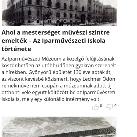
Ahol a mesterséget művészi szintre
emelték – Az Iparművészeti Iskola
története
Az Iparművészeti Múzeum a közelgő felújításának
köszönhetően az utóbbi időben gyakran szerepelt
a hírekben. Gyönyörű épületét 130 éve adták át,
az viszont kevésbé közismert, hogy Lechner Ödön
remekműve nem csupán a múzeumnak adott új
otthont: vele együtt költözött be az Iparművészeti
Iskola is, mely egy különálló intézmény volt.
0
0