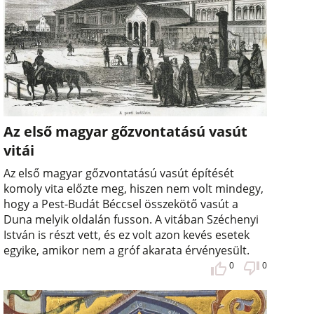
Az első magyar gőzvontatású vasút
vitái
Az első magyar gőzvontatású vasút építését
komoly vita előzte meg, hiszen nem volt mindegy,
hogy a Pest-Budát Béccsel összekötő vasút a
Duna melyik oldalán fusson. A vitában Széchenyi
István is részt vett, és ez volt azon kevés esetek
egyike, amikor nem a gróf akarata érvényesült.
0
0