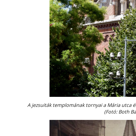
A jezsuiták templomának tornyai a Mária utca és
(Fotó: Both B