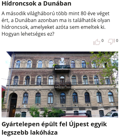
Hídroncsok a Dunában
A második világháború több mint 80 éve véget
ért, a Dunában azonban ma is találhatók olyan
hídroncsok, amelyeket azóta sem emeltek ki.
Hogyan lehetséges ez?
0
0
Gyártelepen épült fel Újpest egyik
legszebb lakóháza