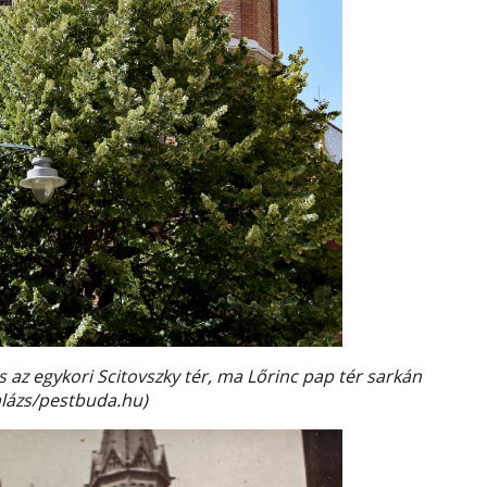
 az egykori Scitovszky tér, ma Lőrinc pap tér sarkán
alázs/pestbuda.hu)