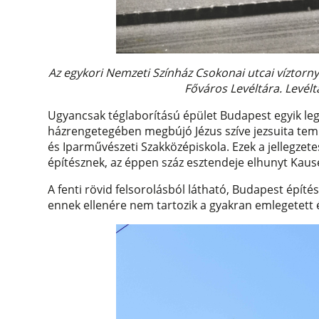
Az egykori Nemzeti Színház Csokonai utcai víztorn
Főváros Levéltára. Levélt
Ugyancsak téglaborítású épület Budapest egyik le
házrengetegében megbújó Jézus szíve jezsuita temp
és Iparművészeti Szakközépiskola. Ezek a jellegzet
építésznek, az éppen száz esztendeje elhunyt Kause
A fenti rövid felsorolásból látható, Budapest épít
ennek ellenére nem tartozik a gyakran emlegetett 