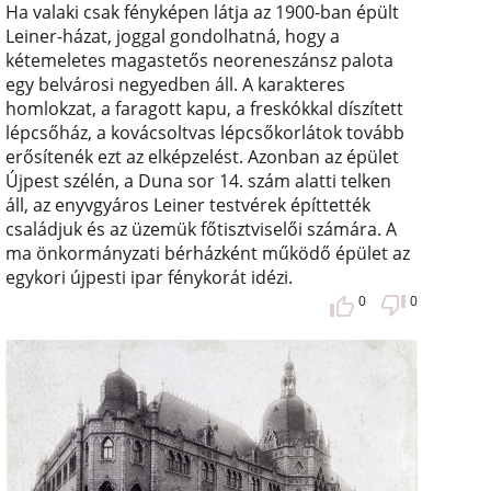
Ha valaki csak fényképen látja az 1900-ban épült
Leiner-házat, joggal gondolhatná, hogy a
kétemeletes magastetős neoreneszánsz palota
egy belvárosi negyedben áll. A karakteres
homlokzat, a faragott kapu, a freskókkal díszített
lépcsőház, a kovácsoltvas lépcsőkorlátok tovább
erősítenék ezt az elképzelést. Azonban az épület
Újpest szélén, a Duna sor 14. szám alatti telken
áll, az enyvgyáros Leiner testvérek építtették
családjuk és az üzemük főtisztviselői számára. A
ma önkormányzati bérházként működő épület az
egykori újpesti ipar fénykorát idézi.
0
0