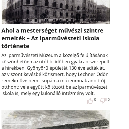
Ahol a mesterséget művészi szintre
emelték – Az Iparművészeti Iskola
története
Az Iparművészeti Múzeum a közelgő felújításának
köszönhetően az utóbbi időben gyakran szerepelt
a hírekben. Gyönyörű épületét 130 éve adták át,
az viszont kevésbé közismert, hogy Lechner Ödön
remekműve nem csupán a múzeumnak adott új
otthont: vele együtt költözött be az Iparművészeti
Iskola is, mely egy különálló intézmény volt.
0
0