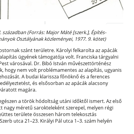
I. században (Forrás: Major Máté [szerk.], Építés-
nyok Osztályának közleményei, 1977. 9. kötet)
lostornak szánt területre. Károlyi felkarolta az apácák
 alapítás ügyének támogatója volt. Franciska tárgyalni
l Pest városával. Dr. Bibó István művészettörténész
uk, hogy nem volt problémamentes az alapítás, ugyanis
rehozását. A budai klarissza főnöknő és a ferences
délyeztetést, és elsősorban az apácák alacsony
 váratott magára.
 egészen a török hódoltság utáni időktől ismert. Az első
tt nagy méretű sarokteleként szerepel, melyen régi
yüttes területe összesen három telekosztás
Szerb utca 21–23. Királyi Pál utca 1–3. szám helyén