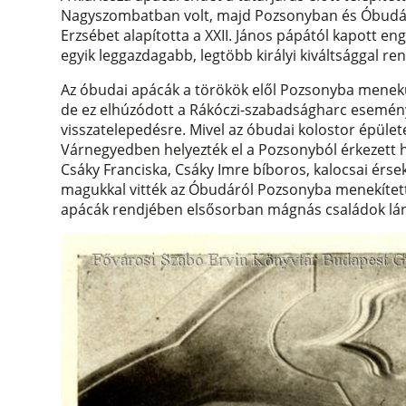
Nagyszombatban volt, majd Pozsonyban és Óbudán. 
Erzsébet alapította a XXII. János pápától kapott en
egyik leggazdagabb, legtöbb királyi kiváltsággal re
Az óbudai apácák a törökök elől Pozsonyba menekült
de ez elhúzódott a Rákóczi-szabadságharc esemény
visszatelepedésre. Mivel az óbudai kolostor épüle
Várnegyedben helyezték el a Pozsonyból érkezett h
Csáky Franciska, Csáky Imre bíboros, kalocsai érsek
magukkal vitték az Óbudáról Pozsonyba menekített ir
apácák rendjében elsősorban mágnás családok lány