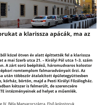
orukat a klarissza apácák, ma az
ől közel ötven év alatt építtették fel a klarissza
t a mai Szerb utca 21. – Királyi Pál utca 1–3. szám
ban. A zárt sorú beépítésű, háromudvaros kolostor
zépkori romtemplom falmaradványait őrzi. Az
sa után többször átalakított épületegyüttesben
 kórház, börtön, majd a Pesti Királyi Főzálogház.
dban kétszer is felmerült, de szerencsére
TE intézményeinek ad helyet a műemlék.
tte IV. Béla Magyarországra. Első kolostoruk