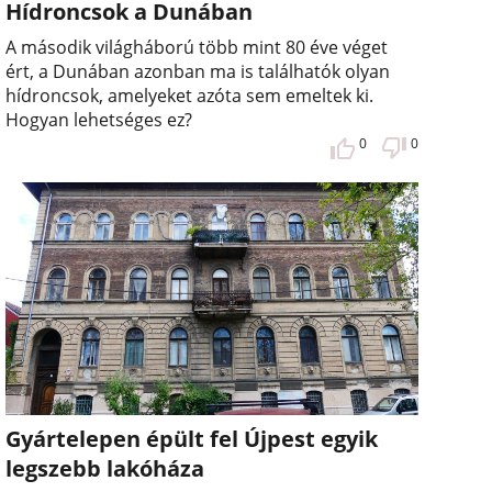
Hídroncsok a Dunában
A második világháború több mint 80 éve véget
ért, a Dunában azonban ma is találhatók olyan
hídroncsok, amelyeket azóta sem emeltek ki.
Hogyan lehetséges ez?
0
0
Gyártelepen épült fel Újpest egyik
legszebb lakóháza