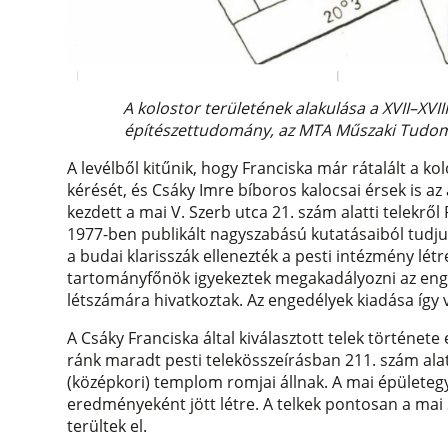
A kolostor területének alakulása a XVII–XVII
építészettudomány, az MTA Műszaki Tudomá
A levélből kitűnik, hogy Franciska már rátalált a ko
kérését, és Csáky Imre bíboros kalocsai érsek is az
kezdett a mai V. Szerb utca 21. szám alatti telekrő
1977-ben publikált nagyszabású kutatásaiból tudj
a budai klarisszák ellenezték a pesti intézmény lét
tartományfőnök igyekeztek megakadályozni az enge
létszámára hivatkoztak. Az engedélyek kiadása így
A Csáky Franciska által kiválasztott telek története
ránk maradt pesti telekösszeírásban 211. szám ala
(középkori) templom romjai állnak. A mai épületeg
eredményeként jött létre. A telkek pontosan a mai 
terültek el.