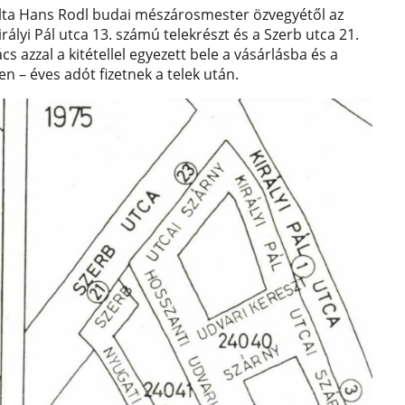
lta Hans Rodl budai mészárosmester özvegyétől az
rályi Pál utca 13. számú telekrészt és a Szerb utca 21.
cs azzal a kitétellel egyezett bele a vásárlásba és a
n – éves adót fizetnek a telek után.