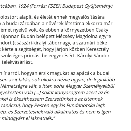
i utcában, 1924 (Forrás: FSZEK Budapest Gyűjtemény)
olostort alapít, és életét ennek megvalósítására
ogy a budai zárdában a nővérek létszáma ekkorra már
émet nyelvű volt, és ebben a környezetben Csáky
 az újonnan Budán belépett Mécsésy Magdolna egyre
ndort (császári-királyi tábornagy, a szatmári béke
és kérte a segítségét, hogy járjon közben Keresztély
 szükséges prímási beleegyezésért. Károlyi Sándor
 telekvásárlást.
n ír arról, hogyan érzik magukat az apácák a budai
en az it lakás, sok okokra nézve ugyan, de leginkább
el Németségre vált, s itten soha Magyar Személlyekbül
gyekeztem vala [...] sokat könyörögtem azért az én
l is ékesíthessem Szerzetünket s az Istennek
 tanácsul, hogy Pesten egy kis Fundatiotska legh
p, és Szerzetesnek való alkalmatos és nem is igen
 mindgyárt el lakhatnék.”