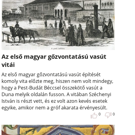
Az első magyar gőzvontatású vasút
vitái
Az első magyar gőzvontatású vasút építését
komoly vita előzte meg, hiszen nem volt mindegy,
hogy a Pest-Budát Béccsel összekötő vasút a
Duna melyik oldalán fusson. A vitában Széchenyi
István is részt vett, és ez volt azon kevés esetek
egyike, amikor nem a gróf akarata érvényesült.
0
0