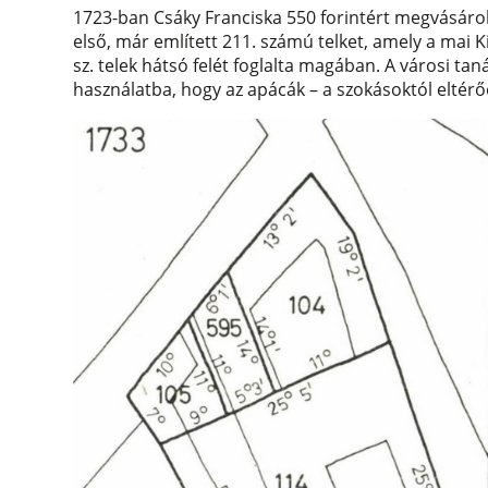
1723-ban Csáky Franciska 550 forintért megvásáro
első, már említett 211. számú telket, amely a mai Ki
sz. telek hátsó felét foglalta magában. A városi taná
használatba, hogy az apácák – a szokásoktól eltérőe