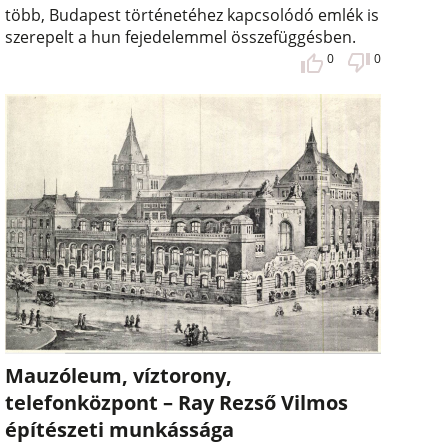
több, Budapest történetéhez kapcsolódó emlék is
szerepelt a hun fejedelemmel összefüggésben.
0
0
Mauzóleum, víztorony,
telefonközpont – Ray Rezső Vilmos
építészeti munkássága