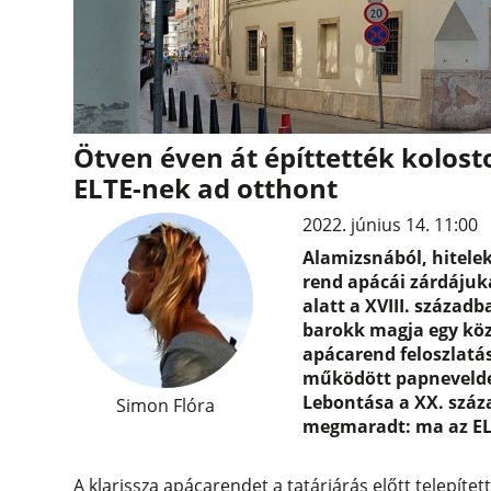
Ötven éven át építtették kolost
ELTE-nek ad otthont
2022. június 14. 11:00
Alamizsnából, hitelekb
rend apácái zárdájuka
alatt a XVIII. század
barokk magja egy kö
apácarend feloszlatá
működött papnevelde,
Lebontása a XX. száza
Simon Flóra
megmaradt: ma az EL
A klarissza apácarendet a tatárjárás előtt telepíte