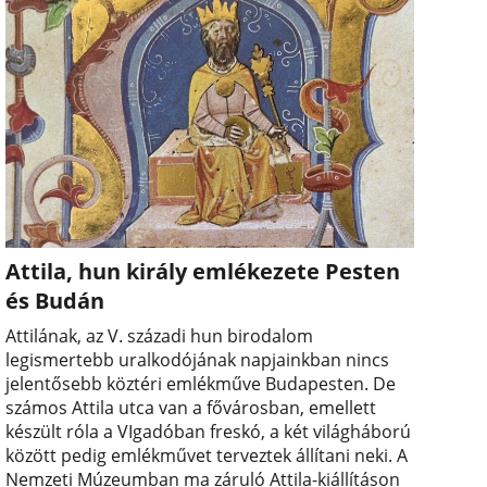
Attila, hun király emlékezete Pesten
és Budán
Attilának, az V. századi hun birodalom
legismertebb uralkodójának napjainkban nincs
jelentősebb köztéri emlékműve Budapesten. De
számos Attila utca van a fővárosban, emellett
készült róla a VIgadóban freskó, a két világháború
között pedig emlékművet terveztek állítani neki. A
Nemzeti Múzeumban ma záruló Attila-kiállításon