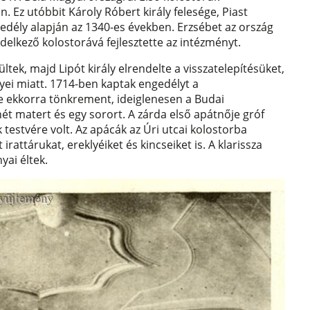
Ez utóbbit Károly Róbert király felesége, Piast
gedély alapján az 1340-es években. Erzsébet az ország
ndelkező kolostorává fejlesztette az intézményt.
ek, majd Lipót király elrendelte a visszatelepítésüket,
ei miatt. 1714-ben kaptak engedélyt a
te ekkorra tönkrement, ideiglenesen a Budai
ét matert és egy sorort. A zárda első apátnője gróf
 testvére volt. Az apácák az Úri utcai kolostorba
attárukat, ereklyéiket és kincseiket is. A klarissza
ai éltek.