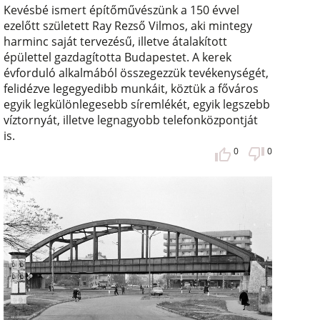
Kevésbé ismert építőművészünk a 150 évvel
ezelőtt született Ray Rezső Vilmos, aki mintegy
harminc saját tervezésű, illetve átalakított
épülettel gazdagította Budapestet. A kerek
évforduló alkalmából összegezzük tevékenységét,
felidézve legegyedibb munkáit, köztük a főváros
egyik legkülönlegesebb síremlékét, egyik legszebb
víztornyát, illetve legnagyobb telefonközpontját
is.
0
0