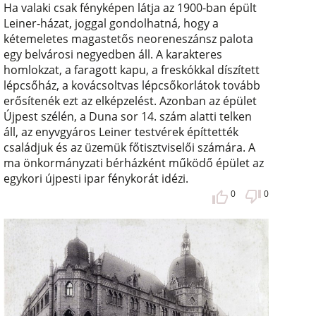
Ha valaki csak fényképen látja az 1900-ban épült
Leiner-házat, joggal gondolhatná, hogy a
kétemeletes magastetős neoreneszánsz palota
egy belvárosi negyedben áll. A karakteres
homlokzat, a faragott kapu, a freskókkal díszített
lépcsőház, a kovácsoltvas lépcsőkorlátok tovább
erősítenék ezt az elképzelést. Azonban az épület
Újpest szélén, a Duna sor 14. szám alatti telken
áll, az enyvgyáros Leiner testvérek építtették
családjuk és az üzemük főtisztviselői számára. A
ma önkormányzati bérházként működő épület az
egykori újpesti ipar fénykorát idézi.
0
0