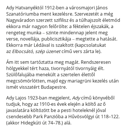
Ady Hatvanyéktól 1912-ben a városmajori János
Szanatóriumba ment kezelésre. Szervezetét a még
Nagyváradon szerzett szifilisz és a túlhajszolt életmód
ekkora már nagyon felőrölte: a féktelen éjszakák, a
rengeteg munka
szinte mindennap jelent meg
–
verse, novellája, publicisztikája
megtette a hatását.
–
Ekkorra már Lédával is szakított (kapcsolatukat
az
Elbocsátó, szép üzenet
című vers
zárta le).
Ám itt sem tartóztatta meg magát. Rendszeresen
hölgyekkel tért haza, tivornyától tivornyáig élt.
Szülőfalujába menekült a szertelen élettől
megcsömörlötten, majd egy mariagrüni kezelés után
ismét visszatért Budapestre.
Ady Lajos 1923-ban megjelent,
Ady
című könyvéből
tudjuk, hogy az 1910-es évek elején a költő az ő
javaslatára költözött be a pesti hoteleknél jóval
csendesebb Park Panzióba a Hűvösvölgyi út 118–122.
(akkor Hidegkúti út 74–78.) alá.