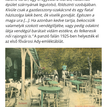
épület szárnyának legutolsó, földszinti szobájában.
Kívüle csak a gazdasszony-szakácsné és egy fiatal
háziszolga lakik bent, ők viselik gondját. Egészen a
maga ura […]. Ha azonban kedve tartja, bekocsizik
valamelyik szokott vendéglőjébe, vagy pedig odakint
látja vendégül barátait vidám estékre, és felkeresik
női rajongói is.”
A panzió falán 1925-ben helyezték el
az első fővárosi Ady-emléktáblát.