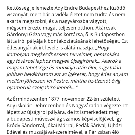
Kettősség jellemezte Ady Endre Budapesthez fűződő
viszonyát, mert bár a vidéki életet nem tudta és nem
akarta megszokni, és a nagyvárosba vágyott,
mégsem érezte magát teljesen otthon. Akárcsak
Gárdonyi Géza vagy más kortársa, ő is Budapestben
látta írói pályája kibontakoztatásának lehetőségét. Ezt
édesanyjának írt levele is alátámasztja:
„Hogy
komolyan megkezdhessem terveimet, nemsokára
egy fővárosi laphoz megyek újságírónak... Akarok a
magam tehetsége és munkája után élni, s így talán
jobban beválthatom azt az ígéretet, hogy édes anyám
mellém jöhessen fel Pestre, mintha tíz-tizenöt évig
nyomorult szolgabíró lennék...”
Az Érmindszenten 1877. november 22-én született
Ady iskoláit Debrecenben és Nagyváradon végezte. Itt
lépett az újságírói pályára, de itt ismerkedett meg
a budapesti művészvilág számos képviselőjével, így
Bródy Sándorral, Jókai Mórral, Fedák Sárival, Újházi
Edével és múzsájával-szerelmével, a Párizsban élő