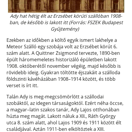
Ady hat hétig élt az Erzsébet körúti szállóban 1908-
ban, de később is lakott itt (Forrás: FSZEK Budapest
Gyűjtemény)
Ezekben az időkben a költő egyik ismert lakhelye a
Meteor Szálló egy szobája volt az Erzsébet körút 6.
szám alatt. A Quittner Zsigmond tervezte, 1890-ben
épült háromemeletes historizáló épületben lakott
1908. októberétől november végéig, majd később is
rövidebb ideig. Gyakran töltötte éjszakáit a szálloda
földszinti kávéházában 1908–1914 között, és több
verset is írt itt.
Talán Ady is meg-megcsömörlött a szállodai
szobáktól, az idegen társaságoktól. Ezért néha öccse,
a magyar–latin szakos tanár, Ady Lajos otthonában
húzta meg magát. Lakott náluk a XII., Ráth György
utca 8. szám alatt, ahol Lajos 1909 és 1911 között élt
családjával. Aztán 1911-ben elköltöztek a XIII.