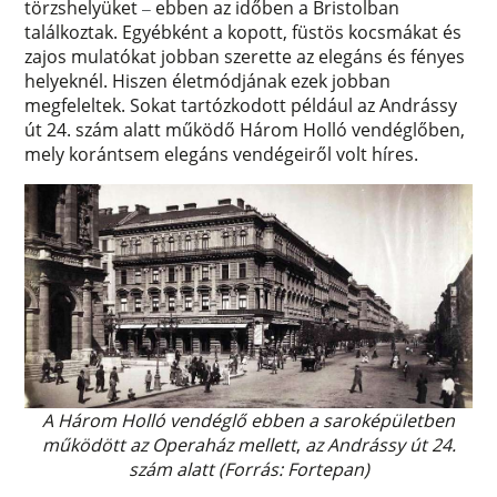
törzshelyüket
ebben az időben a Bristolban
–
találkoztak. Egyébként a kopott, füstös kocsmákat és
zajos mulatókat jobban szerette az elegáns és fényes
helyeknél. Hiszen életmódjának ezek jobban
megfeleltek. Sokat tartózkodott például az Andrássy
út 24. szám alatt működő Három Holló vendéglőben,
mely korántsem elegáns vendégeiről volt híres.
A Három Holló vendéglő ebben a saroképületben
működött az Operaház mellett
,
az Andrássy út 24.
szám alatt (Forrás: Fortepan)