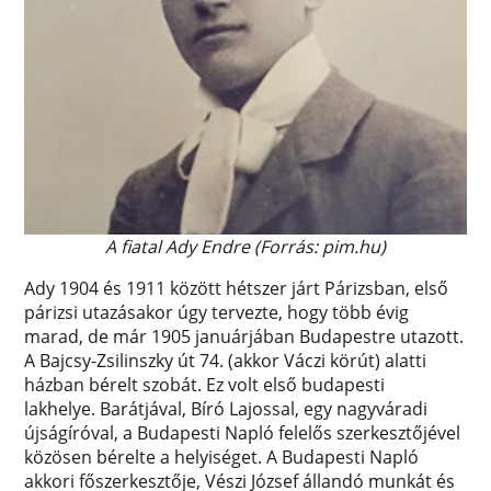
A fiatal Ady Endre (Forrás: pim.hu)
Ady 1904 és 1911 között hétszer járt Párizsban, első
párizsi utazásakor úgy tervezte, hogy több évig
marad, de már 1905 januárjában Budapestre utazott.
A Bajcsy-Zsilinszky út 74. (akkor Váczi körút) alatti
házban bérelt szobát. Ez volt első budapesti
lakhelye. Barátjával, Bíró Lajossal, egy nagyváradi
újságíróval, a Budapesti Napló felelős szerkesztőjével
közösen bérelte a helyiséget. A Budapesti Napló
akkori főszerkesztője, Vészi József állandó munkát és