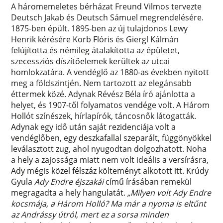
A háromemeletes bérházat Freund Vilmos tervezte
Deutsch Jakab és Deutsch Sámuel megrendelésére.
1875-ben épült. 1895-ben az új tulajdonos Lewy
Henrik kérésére Korb Flóris és Giergl Kálmán
felújította és némileg átalakította az épületet,
szecessziós díszítőelemek kerültek az utcai
homlokzatára. A vendéglő az 1880-as években nyitott
meg a földszintjén. Nem tartozott az elegánsabb
éttermek közé. Adynak Révész Béla író ajánlotta a
helyet, és 1907-től folyamatos vendége volt. A Három
Hollót színészek, hírlapírók, táncosnők látogatták.
Adynak egy idő után saját rezidenciája volt a
vendéglőben, egy deszkafallal szeparált, függönyökkel
leválasztott zug, ahol nyugodtan dolgozhatott. Noha
a hely a zajossága miatt nem volt ideális a versírásra,
Ady mégis közel félszáz költeményt alkotott itt. Krúdy
Gyula
Ady Endre éjszakái
című írásában remekül
megragadta a hely hangulatát.
„Milyen volt Ady Endre
kocsmája, a Három Holló? Ma már a nyoma is eltűnt
az Andrássy útról, mert ez a sorsa minden