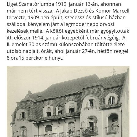
Liget Szanatóriumba 1919. január 13-án, ahonnan
már nem tért vissza. A Jakab Dezső és Komor Marcell
tervezte, 1909-ben épült, szecessziós stílusú házban
szállodai kényelem járt a legmodernebb orvosi
kezelések mellé. A költőt egyébként már gyógyították
itt, először 1914. január közepétől február végéig. A
II. emelet 30-as számú különszobában töltötte élete
utolsó napjait, óráit, ahol január 27-én, hétfőn reggel
8 óra15 perckor elhunyt.