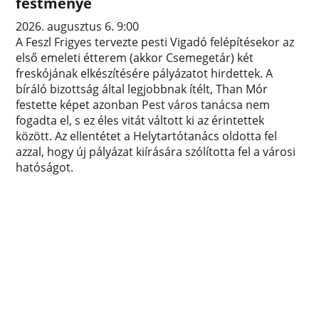
festménye
2026. augusztus 6. 9:00
A Feszl Frigyes tervezte pesti Vigadó felépítésekor az
első emeleti étterem (akkor Csemegetár) két
freskójának elkészítésére pályázatot hirdettek. A
bíráló bizottság által legjobbnak ítélt, Than Mór
festette képet azonban Pest város tanácsa nem
fogadta el, s ez éles vitát váltott ki az érintettek
között. Az ellentétet a Helytartótanács oldotta fel
azzal, hogy új pályázat kiírására szólította fel a városi
hatóságot.