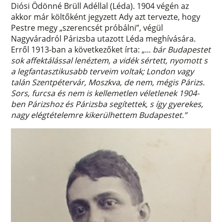
Diósi Ödönné Brüll Adéllal (Léda). 1904 végén az
akkor már költőként jegyzett Ady azt tervezte, hogy
Pestre megy „szerencsét próbálni”, végül
Nagyváradról Párizsba utazott Léda meghívására.
Erről 1913-ban a következőket írta: „
... bár Budapestet
sok affektálással lenéztem, a vidék sértett, nyomott s
a legfantasztikusabb terveim voltak; London vagy
talán Szentpétervár, Moszkva, de nem, mégis Párizs.
Sors, furcsa és nem is kellemetlen véletlenek 1904-
ben Párizshoz és Párizsba segítettek, s így gyerekes,
nagy elégtételemre kikerülhettem Budapestet.”