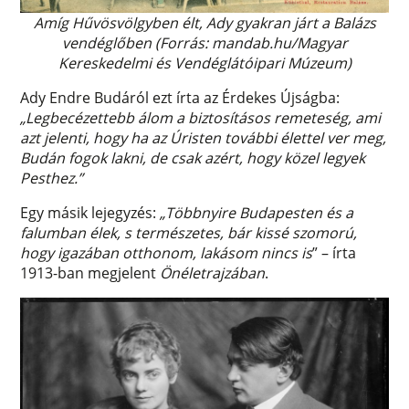
Amíg Hűvösvölgyben élt, Ady gyakran járt a Balázs
vendéglőben (Forrás: mandab.hu/Magyar
Kereskedelmi és Vendéglátóipari Múzeum)
Ady Endre Budáról ezt írta az Érdekes Újságba:
„Legbecézettebb álom a biztosításos remeteség, ami
azt jelenti, hogy ha az Úristen további élettel ver meg,
Budán fogok lakni, de csak azért, hogy közel legyek
Pesthez.”
Egy másik lejegyzés:
„Többnyire Budapesten és a
falumban élek, s természetes, bár kissé szomorú,
hogy igazában otthonom, lakásom nincs is
” – írta
1913-ban megjelent
Önéletrajzában
.