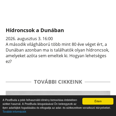
Hídroncsok a Dunában
2026. augusztus 3. 16:00
A második világháború több mint 80 éve véget ért, a
Dunában azonban ma is találhatók olyan hídroncsok,
amelyeket azóta sem emeltek ki. Hogyan lehetséges
ez?
TOVÁBBI CIKKEINK
A PestBuda a jobb felhasználói élmény biztosítása érdekében
Értem
sütiket használ. A PestBuda látogatásával Ön beleegyezik az
ilyen adatfájlok fogadásába és elfogadja az adat- és sütikezelésre vonatkozó irányelveket.
További információk