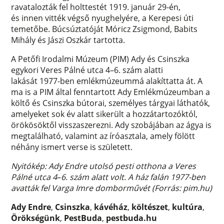
ravatalozták fel holttestét 1919. január 29-én,
és innen vitték végső nyughelyére, a Kerepesi úti
temetőbe. Búcsúztatóját Móricz Zsigmond, Babits
Mihály és Jászi Oszkár tartotta.
A Petőfi Irodalmi Múzeum (PIM) Ady és Csinszka
egykori Veres Pálné utca 4–6. szám alatti
lakását 1977-ben emlékmúzeummá alakíttatta át. A
ma is a PIM által fenntartott Ady Emlékmúzeumban a
költő és Csinszka bútorai, személyes tárgyai láthatók,
amelyeket sok év alatt sikerült a hozzátartozóktól,
örökösöktől visszaszerezni. Ady szobájában az ágya is
megtalálható, valamint az íróasztala, amely fölött
néhány ismert verse is született.
Nyitókép: Ady Endre utolsó pesti otthona a Veres
Pálné utca 4
–
6. szám alatt volt. A ház falán 1977-ben
avatták fel Varga Imre domborművét (Forrás: pim.hu)
Ady Endre
,
Csinszka
,
kávéház
,
költészet
,
kultúra
,
Örökségünk
,
PestBuda
,
pestbuda.hu