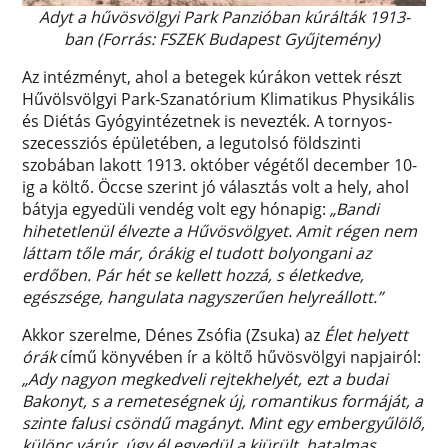
Adyt a hűvösvölgyi Park Panzióban kúrálták 1913-
ban (Forrás: FSZEK Budapest Gyűjtemény)
Az intézményt, ahol a betegek kúrákon vettek részt
Hűvölsvölgyi Park-Szanatórium Klimatikus Physikális
és Diétás Gyógyintézetnek is nevezték. A tornyos-
szecessziós épületében, a legutolsó földszinti
szobában lakott 1913. október végétől december 10-
ig a költő. Öccse szerint jó választás volt a hely, ahol
bátyja egyedüli vendég volt egy hónapig:
„Bandi
hihetetlenül élvezte a Hűvösvölgyet. Amit régen nem
láttam tőle már, órákig el tudott bolyongani az
erdőben. Pár hét se kellett hozzá, s életkedve,
egészsége, hangulata nagyszerűen helyreállott.”
Akkor szerelme, Dénes Zsófia (Zsuka) az
Élet helyett
órák
című könyvében ír a költő hűvösvölgyi napjairól:
„Ady nagyon megkedveli rejtekhelyét, ezt a budai
Bakonyt, s a remeteségnek új, romantikus formáját, a
szinte falusi csöndű magányt. Mint egy embergyűlölő,
különc várúr, úgy él egyedül a kiürült, hatalmas