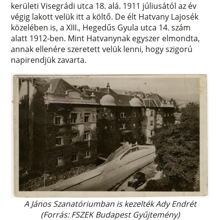
kerületi Visegrádi utca 18. alá. 1911 júliusától az év
végig lakott velük itt a költő. De élt Hatvany Lajosék
közelében is, a XIII., Hegedűs Gyula utca 14. szám
alatt 1912-ben. Mint Hatvanynak egyszer elmondta,
annak ellenére szeretett velük lenni, hogy szigorú
napirendjük zavarta.
A János Szanatóriumban is kezelték Ady Endrét
(Forrás: FSZEK Budapest Gyűjtemény)