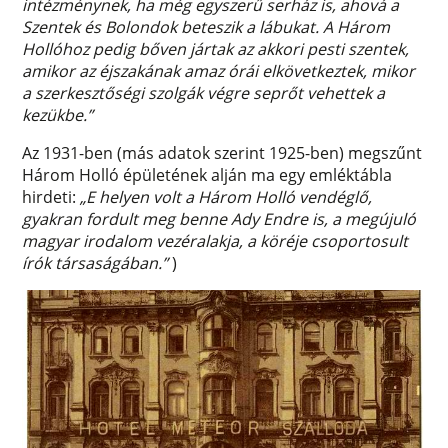
intézménynek, ha még egyszerű serház is, ahová a
Szentek és Bolondok beteszik a lábukat. A Három
Hollóhoz pedig bőven jártak az akkori pesti szentek,
amikor az éjszakának amaz órái elkövetkeztek, mikor
a szerkesztőségi szolgák végre seprőt vehettek a
kezükbe.”
Az 1931-ben (más adatok szerint 1925-ben) megszűnt
Három Holló épületének alján ma egy emléktábla
hirdeti:
„E helyen volt a Három Holló vendéglő,
gyakran fordult meg benne Ady Endre is, a megújuló
magyar irodalom vezéralakja, a köréje csoportosult
írók társaságában.”
)