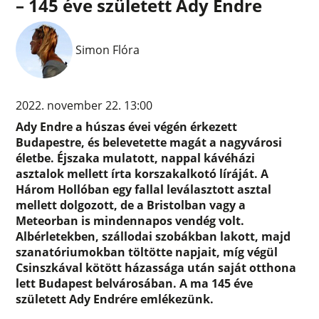
– 145 éve született Ady Endre
Simon Flóra
2022. november 22. 13:00
Ady Endre a húszas évei végén érkezett
Budapestre, és belevetette magát a nagyvárosi
életbe. Éjszaka mulatott, nappal kávéházi
asztalok mellett írta korszakalkotó líráját. A
Három Hollóban egy fallal leválasztott asztal
mellett dolgozott, de a Bristolban vagy a
Meteorban is mindennapos vendég volt.
Albérletekben, szállodai szobákban lakott, majd
szanatóriumokban töltötte napjait, míg végül
Csinszkával kötött házassága után saját otthona
lett Budapest belvárosában. A ma 145 éve
született Ady Endrére emlékezünk.