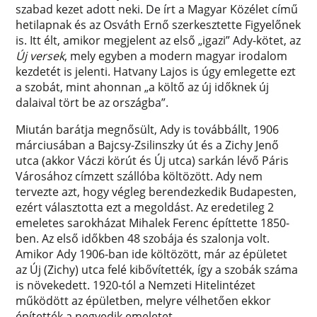
szabad kezet adott neki. De írt a Magyar Közélet című
hetilapnak és az Osváth Ernő szerkesztette Figyelőnek
is. Itt élt, amikor megjelent az első „igazi” Ady-kötet, az
Új versek
,
mely egyben a modern magyar irodalom
kezdetét is jelenti. Hatvany Lajos is úgy emlegette ezt
a szobát, mint ahonnan „a költő az új időknek új
dalaival tört be az országba”.
Miután barátja megnősült, Ady is továbbállt, 1906
márciusában a Bajcsy-Zsilinszky út és a Zichy Jenő
utca (akkor Váczi körút és Új utca) sarkán lévő Páris
Városához címzett szállóba költözött. Ady nem
tervezte azt, hogy végleg berendezkedik Budapesten,
ezért választotta ezt a megoldást. Az eredetileg 2
emeletes sarokházat Mihalek Ferenc építtette 1850-
ben. Az első időkben 48 szobája és szalonja volt.
Amikor Ady 1906-ban ide költözött, már az épületet
az Új (Zichy) utca felé kibővítették, így a szobák száma
is növekedett. 1920-tól a Nemzeti Hitelintézet
működött az épületben, melyre vélhetően ekkor
építették a negyedik emeletet.