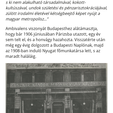
s ki nem alakulható társadalmával, kokott-
kultúszával, undok születési és pénzarisztokráciájával,
zülött irodalmi életével kétségbeejtő képet nyújt a
magyar metropolisz...”
Ambivalens viszonyát Budapesthez alátámasztja,
hogy bár 1906 júniusában Párizsba utazott, egy év
sem telt el, és a honvágy hazahozta. Visszatérte után
még egy évig dolgozott a Budapesti Naplónak, majd
az 1908-ban induló Nyugat főmunkatársa lett, s az
maradt haláláig.