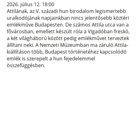
2026. július 12. 18:00
Attilának, az V. századi hun birodalom legismertebb
uralkodójának napjainkban nincs jelentősebb köztéri
emlékműve Budapesten. De számos Attila utca van a
fővárosban, emellett készült róla a VIgadóban freskó,
a két világháború között pedig emlékművet terveztek
állítani neki. A Nemzeti Múzeumban ma záruló Attila-
kiállításon több, Budapest történetéhez kapcsolódó
emlék is szerepelt a hun fejedelemmel
összefüggésben.