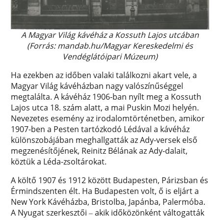
A Magyar Világ kávéház a Kossuth Lajos utcában
(Forrás: mandab.hu/Magyar Kereskedelmi és
Vendéglátóipari Múzeum)
Ha ezekben az időben valaki találkozni akart vele, a
Magyar Világ kávéházban nagy valószínűséggel
megtalálta. A kávéház 1906-ban nyílt meg a Kossuth
Lajos utca 18. szám alatt, a mai Puskin Mozi helyén.
Nevezetes esemény az irodalomtörténetben, amikor
1907-ben a Pesten tartózkodó Lédával a kávéház
különszobájában meghallgatták az Ady-versek első
megzenésítőjének, Reinitz Bélának az Ady-dalait,
köztük a Léda-zsoltárokat.
A költő 1907 és 1912 között Budapesten, Párizsban és
Érmindszenten élt. Ha Budapesten volt, ő is eljárt a
New York Kávéházba, Bristolba, Japánba, Palermóba.
A Nyugat szerkesztői
akik időközönként váltogatták
–