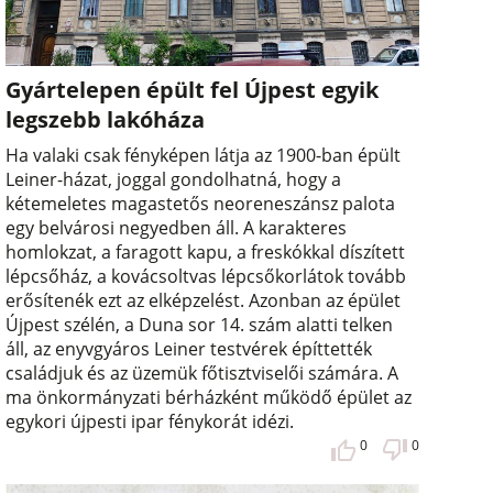
Gyártelepen épült fel Újpest egyik
legszebb lakóháza
Ha valaki csak fényképen látja az 1900-ban épült
Leiner-házat, joggal gondolhatná, hogy a
kétemeletes magastetős neoreneszánsz palota
egy belvárosi negyedben áll. A karakteres
homlokzat, a faragott kapu, a freskókkal díszített
lépcsőház, a kovácsoltvas lépcsőkorlátok tovább
erősítenék ezt az elképzelést. Azonban az épület
Újpest szélén, a Duna sor 14. szám alatti telken
áll, az enyvgyáros Leiner testvérek építtették
családjuk és az üzemük főtisztviselői számára. A
ma önkormányzati bérházként működő épület az
egykori újpesti ipar fénykorát idézi.
0
0