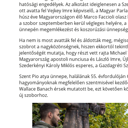
hatósági engedélyek. Az alkotást ideiglenesen a S
ott avatta fel Vejkey Imre képviselő, a Magyar Parl
húsz éve Magyarországon élő Marco Faccioli olasz 
a szobor szeptemberben kerül végleges helyére, a s
ünnepén megemlékezést és koszorúzási ünnepsége
Ha nem is most avatták fel és áldották meg, mégi
szobrot a nagyközönségnek, hiszen ekkortól tekin
jelentőségét mutatja, hogy részt vett rajta Micha
Magyarország apostoli nunciusa és László Imre, Ú
Szederkényi Károly Miklós esperes, a Gazdagréti 
Szent Pio atya ünnepe, halálának 55. évfordulójá
hagyományoknak megfelelően szentmisével kezdődö
Wallace Banach érsek mutatott be, ezt követően kö
új szoborhoz.