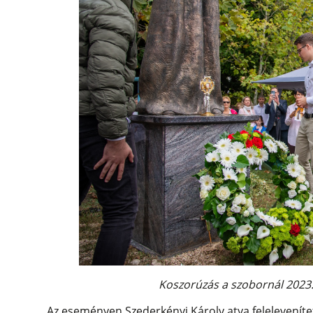
Koszorúzás a szobornál 2023.
Az eseményen Szederkényi Károly atya feleleveníte