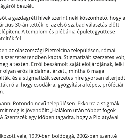
ágáról beszélt.
 sőt a gazdagréti hívek szerint neki köszönhető, hogy a
ius 30-án tették le, az első szabad választás előtti
felépíteni. A templom és plébánia épületegyüttese
telték fel.
en az olaszországi Pietrelcina településen, római
 a szerzetesrendben kapta. Stigmatizált szerzetes volt,
eg a testén. Erről beszámolt saját elöljárójának, lelki
r olyan erős fájdalmat érzett, mintha ő maga
ták, és a stigmatizált szerzetes híre gyorsan elterjedt
tották róla, hogy csodákra, gyógyításra képes, próféciái
n.
ovanni Rotondo nevű településen. Ekkorra a stigmák
, amit meg is jövendölt: „Halálom után többet fogok
 A Szentszék egy időben tagadta, hogy a Pio atyával
lálkozott vele, 1999-ben boldoggá, 2002-ben szentté