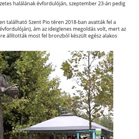
erzetes halálának évfordulóján, szeptember 23-án pedig
n található Szent Pio téren 2018-ban avatták fel a
 évfordulóján), ám az ideiglenes megoldás volt, mert az
e állították most fel bronzból készült egész alakos