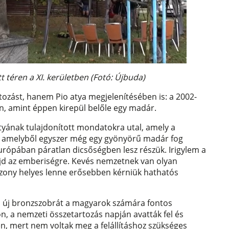
tt téren a XI. kerületben (Fotó: Újbuda)
zást, hanem Pio atya megjelenítésében is: a 2002-
ben, amint éppen kirepül belőle egy madár.
atyának tulajdonított mondatokra utal, amely a
a, amelyből egyszer még egy gyönyörű madár fog
urópában páratlan dicsőségben lesz részük. Irigylem a
jd az emberiségre. Kevés nemzetnek van olyan
zony helyes lenne erősebben kérniük hathatós
 új bronzszobrát a magyarok számára fontos
on, a nemzeti összetartozás napján avatták fel és
en, mert nem voltak meg a felállításhoz szükséges