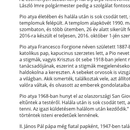
László Imre polgármester pedig a szolgálat fontoss
Pio atya életében és halála után is sok csodát tett,
templomuk felépült. A templom alapkövét 1990. márc
szombaton, és több ütemben, 26 év alatt sikerült 
2016-ra készült el teljesen, 2016. október 1-jén szen
Pio atya Francesco Forgione néven született 1887-b
katolikus pap, kapucinus szerzetes lett, a Pio nevet
a stigmák, vagyis Krisztus öt sebe 1918-ban jelent m
tanácsadójának, eszerint a stigmák megjelenéseko
haldokolna a kereszten. A sebeket orvosok is vizsgál
a világban. Akik ismerték, találkoztak vele, azt állí
valóra váltak, és olvasott az emberek gondolataiba
Pio atya 1968-ban hunyt el az olaszországi San Gi
eltűntek a testéről. Halála után is sok csodát tett
tenni. Az igazi küldetésem halálom után kezdődik.”
történtek isteni eredetűek lennének.
II. János Pál pápa még fiatal papként, 1947-ben ta