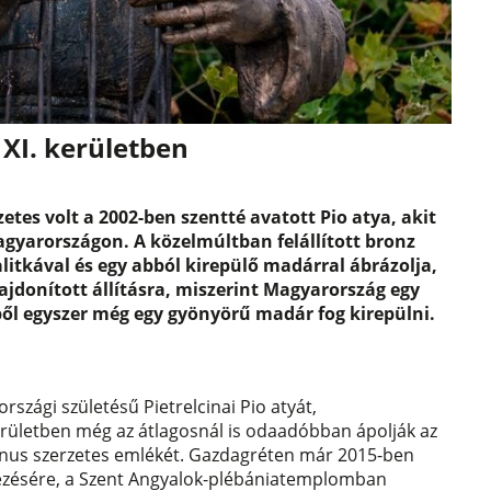
 XI. kerületben
etes volt a 2002-ben szentté avatott Pio atya, akit
agyarországon. A közelmúltban felállított bronz
alitkával és egy abból kirepülő madárral ábrázolja,
lajdonított állításra, miszerint Magyarország egy
ből egyszer még egy gyönyörű madár fog kirepülni.
rszági születésű Pietrelcinai Pio atyát,
kerületben még az átlagosnál is odaadóbban ápolják az
inus szerzetes emlékét. Gazdagréten már 2015-ben
nyezésére, a Szent Angyalok-plébániatemplomban