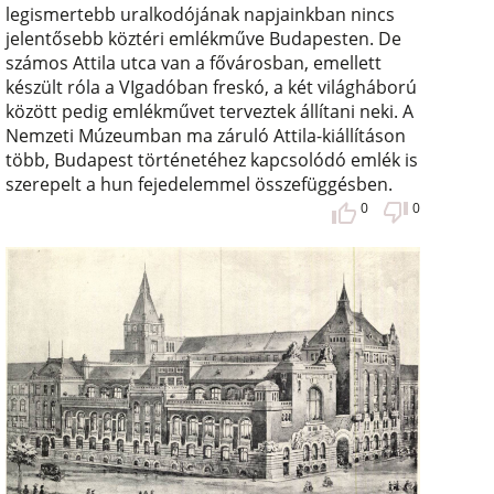
legismertebb uralkodójának napjainkban nincs
jelentősebb köztéri emlékműve Budapesten. De
számos Attila utca van a fővárosban, emellett
készült róla a VIgadóban freskó, a két világháború
között pedig emlékművet terveztek állítani neki. A
Nemzeti Múzeumban ma záruló Attila-kiállításon
több, Budapest történetéhez kapcsolódó emlék is
szerepelt a hun fejedelemmel összefüggésben.
0
0