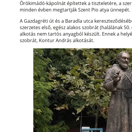
Örökimádó-kápolnát építettek a tiszteletére, a sz
minden évben megtartják Szent Pio atya ünnepét.
A Gazdagréti út és a Baradla utca kereszteződésébe
szerzetes első, egész alakos szobrát (halálának 50.
alkotás nem tartós anyagból készült. Ennek a helyér
szobrát, Kontur András alkotását.