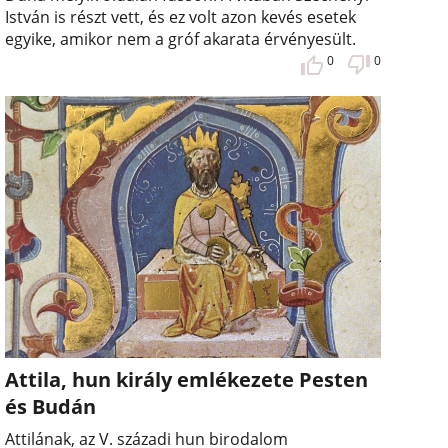
István is részt vett, és ez volt azon kevés esetek
egyike, amikor nem a gróf akarata érvényesült.
0
0
Attila, hun király emlékezete Pesten
és Budán
Attilának, az V. századi hun birodalom