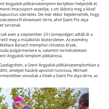
zent Angyalok-plébániatemplom kertjében helyezték el,
amenti Imacsoport vezetője, s ott áldotta meg a közel
kapucinus szerzetes. De már ekkor bejelentették, hogy
zerzetesről elnevezett térre, ahol Szent Pio atya
t tartanak.
scsak ezen a szeptember 23-i ünnepségen adták át a
thető meg a műalkotás közterületen. Az esemény
el Wallace Banach memphisi címzetes érsek,
jbuda polgármestere is, valamint természetesen
Szent Angyalok templom plébánosa.
n Gazdagréten, a Szent Angyalok-plébániatemplomban a
tt, amelyet hazánk apostoli nunciusa, Michael
rmenetben vonultak a hívek a Szent Pio atya térre, az