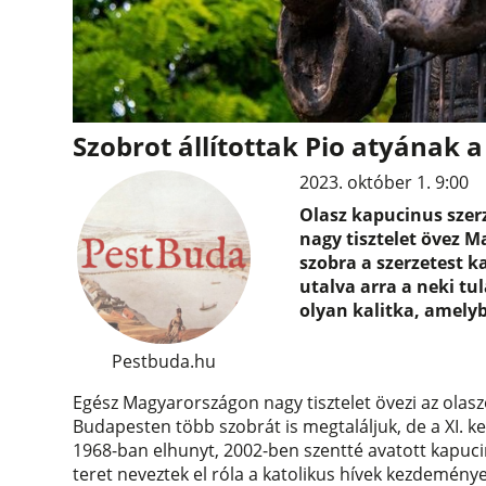
Szobrot állítottak Pio atyának a
2023. október 1. 9:00
Olasz kapucinus szerz
nagy tisztelet övez M
szobra a szerzetest k
utalva arra a neki tu
olyan kalitka, amely
Pestbuda.hu
Egész Magyarországon nagy tisztelet övezi az olaszo
Budapesten több szobrát is megtaláljuk, de a XI. 
1968-ban elhunyt, 2002-ben szentté avatott kapuc
teret neveztek el róla a katolikus hívek kezdemé