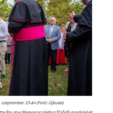
 szeptember 23-án (Fotó: Újbuda)
tte Pio atya Magyarországhoz fűződő gondolatait,