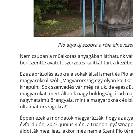
Pio atya új szobra a róla elneveze
Nem csupán a műalkotás anyagában láthatunk válto
ben szentté avatott szerzetes kalitkát tart a kezé
Ez az ábrázolás azokra a sokak által ismert és Pio 
magyarokról szól: „Magyarország egy olyan kalitk
kirepülni. Sok szenvedés vár még rájuk, de egész E
magyarokat, mert általuk nagy boldogság árad ma
nagyhatalmú őrangyala, mint a magyaroknak és bi
oltalmát országukra!”
Éppen ezek a mondatok magyarázzák, hogy az atya
évfordulón, 2023. június 4-én, a trianoni gyásznap
áldották meg, igaz, akkor még nem a Szent Pio tér