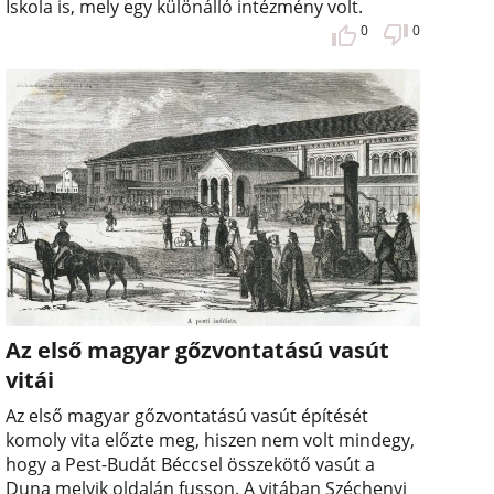
Iskola is, mely egy különálló intézmény volt.
0
0
Az első magyar gőzvontatású vasút
vitái
Az első magyar gőzvontatású vasút építését
komoly vita előzte meg, hiszen nem volt mindegy,
hogy a Pest-Budát Béccsel összekötő vasút a
Duna melyik oldalán fusson. A vitában Széchenyi