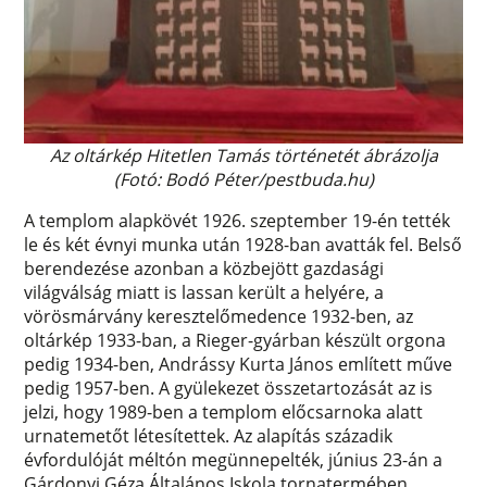
Az oltárkép Hitetlen Tamás történetét ábrázolja
(Fotó: Bodó Péter/pestbuda.hu)
A templom alapkövét 1926. szeptember 19-én tették
le és két évnyi munka után 1928-ban avatták fel. Belső
berendezése azonban a közbejött gazdasági
világválság miatt is lassan került a helyére, a
vörösmárvány keresztelőmedence 1932-ben, az
oltárkép 1933-ban, a Rieger-gyárban készült orgona
pedig 1934-ben, Andrássy Kurta János említett műve
pedig 1957-ben. A gyülekezet összetartozását az is
jelzi, hogy 1989-ben a templom előcsarnoka alatt
urnatemetőt létesítettek. Az alapítás századik
évfordulóját méltón megünnepelték, június 23-án a
Gárdonyi Géza Általános Iskola tornatermében