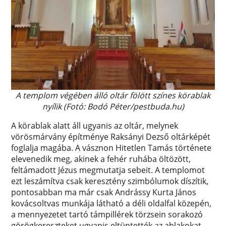
A templom végében álló oltár fölött színes körablak
nyílik (Fotó: Bodó Péter/pestbuda.hu)
A körablak alatt áll ugyanis az oltár, melynek
vörösmárvány építménye Raksányi Dezső oltárképét
foglalja magába. A vásznon Hitetlen Tamás története
elevenedik meg, akinek a fehér ruhába öltözött,
feltámadott Jézus megmutatja sebeit. A templomot
ezt leszámítva csak keresztény szimbólumok díszítik,
pontosabban ma már csak Andrássy Kurta János
kovácsoltvas munkája látható a déli oldalfal közepén,
a mennyezetet tartó támpillérek törzsein sorakozó
görögkereszteket ugyanis eltüntették az ablakokat