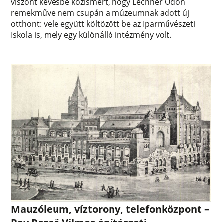
viszont kevésbé közismert, hogy Lechner Ödön
remekműve nem csupán a múzeumnak adott új
otthont: vele együtt költözött be az Iparművészeti
Iskola is, mely egy különálló intézmény volt.
Mauzóleum, víztorony, telefonközpont –