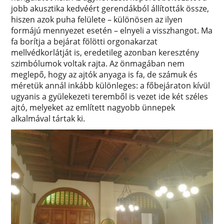
jobb akusztika kedvéért gerendákból állították össze,
hiszen azok puha felülete – különösen az ilyen
formájú mennyezet esetén – elnyeli a visszhangot. Ma
fa borítja a bejárat fölötti orgonakarzat
mellvédkorlátját is, eredetileg azonban keresztény
szimbólumok voltak rajta. Az önmagában nem
meglepő, hogy az ajtók anyaga is fa, de számuk és
méretük annál inkább különleges: a főbejáraton kívül
ugyanis a gyülekezeti teremből is vezet ide két széles
ajtó, melyeket az említett nagyobb ünnepek
alkalmával tártak ki.