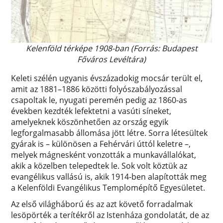
Kelenföld térképe 1908-ban (Forrás: Budapest
Főváros Levéltára)
Keleti szélén ugyanis évszázadokig mocsár terült el,
amit az 1881–1886 közötti folyószabályozással
csapoltak le, nyugati peremén pedig az 1860-as
években kezdték lefektetni a vasúti síneket,
amelyeknek köszönhetően az ország egyik
legforgalmasabb állomása jött létre. Sorra létesültek
gyárak is – különösen a Fehérvári úttól keletre –,
melyek mágnesként vonzották a munkavállalókat,
akik a közelben telepedtek le. Sok volt köztük az
evangélikus vallású is, akik 1914-ben alapították meg
a Kelenföldi Evangélikus Templomépítő Egyesületet.
Az első világháború és az azt követő forradalmak
lesöpörték a terítékről az Istenháza gondolatát, de az