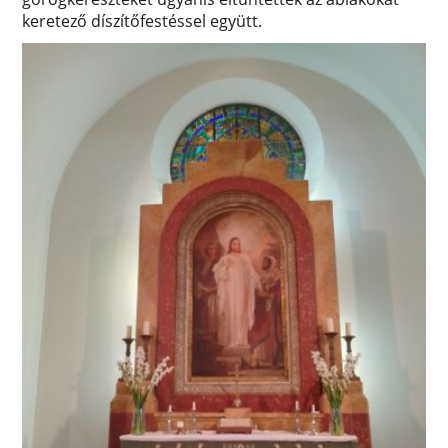
keretező díszítőfestéssel együtt.