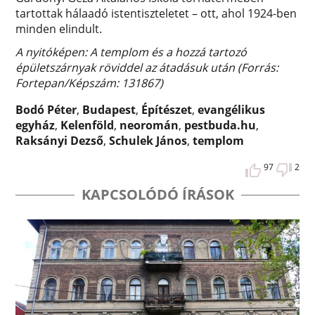
tartottak hálaadó istentiszteletet – ott, ahol 1924-ben
minden elindult.
A nyitóképen: A templom és a hozzá tartozó
épületszárnyak röviddel az átadásuk után (Forrás:
Fortepan/Képszám: 131867)
Bodó Péter
,
Budapest
,
Építészet
,
evangélikus
egyház
,
Kelenföld
,
neoromán
,
pestbuda.hu
,
Raksányi Dezső
,
Schulek János
,
templom
97
2
KAPCSOLÓDÓ ÍRÁSOK