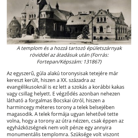
A templom és a hozzá tartozó épületszárnyak
röviddel az átadásuk után (Forrás:
Fortepan/Képszám: 131867)
Az egyszerű, gúla alakú toronysisak tetejére már
kereszt került, hiszen a XX. századra az
evangélikusoknál is ez lett a szokás a korábbi kakas
vagy csillag helyett. E végződés azonban nehezen
látható a forgalmas Bocskai útról, hiszen a
harmincegy méteres torony a telek belsejében
magasodik. A telek formája ugyan lehetővé tette
volna, hogy a torony az útra nézzen, csak éppen az
egyházközségnek nem volt pénze egy annyira
monumentális templomra. Szüksége volt viszont