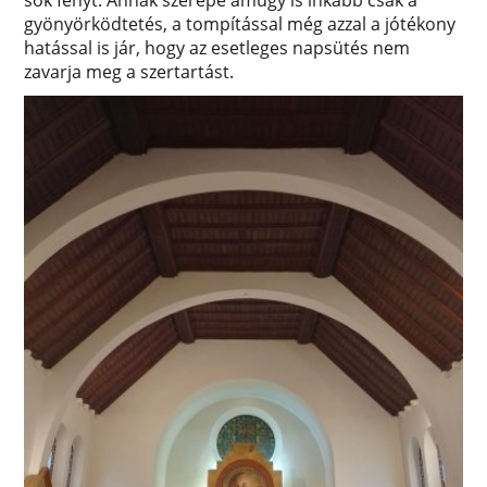
sok fényt. Annak szerepe amúgy is inkább csak a
gyönyörködtetés, a tompítással még azzal a jótékony
hatással is jár, hogy az esetleges napsütés nem
zavarja meg a szertartást.