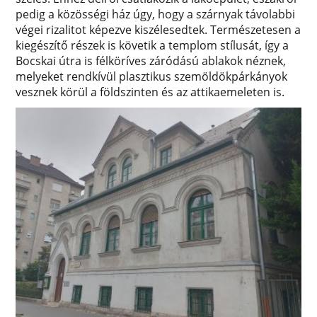
pedig a közösségi ház úgy, hogy a szárnyak távolabbi
végei rizalitot képezve kiszélesedtek. Természetesen a
kiegészítő részek is követik a templom stílusát, így a
Bocskai útra is félköríves záródású ablakok néznek,
melyeket rendkívül plasztikus szemöldökpárkányok
vesznek körül a földszinten és az attikaemeleten is.