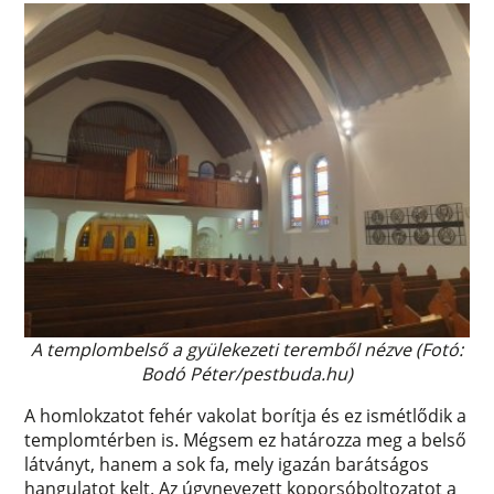
A templombelső a gyülekezeti teremből nézve (Fotó:
Bodó Péter/pestbuda.hu)
A homlokzatot fehér vakolat borítja és ez ismétlődik a
templomtérben is. Mégsem ez határozza meg a belső
látványt, hanem a sok fa, mely igazán barátságos
hangulatot kelt. Az úgynevezett koporsóboltozatot a