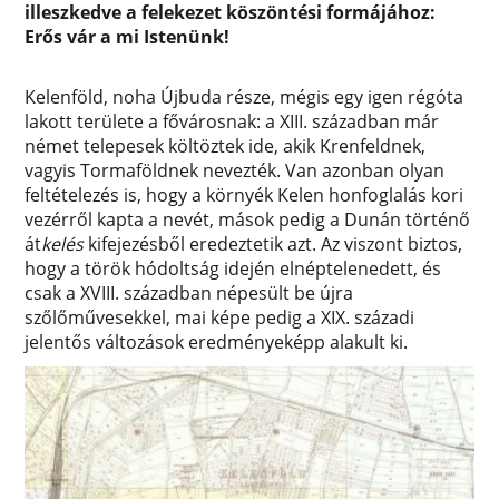
illeszkedve a felekezet köszöntési formájához:
Erős vár a mi Istenünk!
Kelenföld, noha Újbuda része, mégis egy igen régóta
lakott területe a fővárosnak: a XIII. században már
német telepesek költöztek ide, akik Krenfeldnek,
vagyis Tormaföldnek nevezték. Van azonban olyan
feltételezés is, hogy a környék Kelen honfoglalás kori
vezérről kapta a nevét, mások pedig a Dunán történő
át
kelés
kifejezésből eredeztetik azt. Az viszont biztos,
hogy a török hódoltság idején elnéptelenedett, és
csak a XVIII. században népesült be újra
szőlőművesekkel, mai képe pedig a XIX. századi
jelentős változások eredményeképp alakult ki.