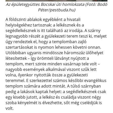
Az épületegyüttes Bocskai úti homlokzata (Fotó: Bodó
Péter/pestbuda.hu)
A földszinti ablakok egyébként a hivatali
helyiségekhez tartoznak: a lelkésznek és a
segédlelkésznek is itt található az irodája. A szárny
legnagyobb részét a gyülekezeti terem teszi ki, melyet
úgy rendeztek el, hogy a templomban zajló
szertartásokat is nyomon lehessen követni onnan.
Utóbbiban ugyanis mindössze háromszáz ülőhelyet
létesítettek – így örömteli látványt nyújtott a
templom, mert szinte minden vasárnap tele volt –
nagyobb események alkalmával viszont szűk lett
volna, ilyenkor nyitották össze a gyülekezeti
teremmel. E szerkezettel számos későbbi evangélikus
templom számára adott mintát. A túlsó szárnyban
pedig a lakások kaptak helyet: a segédlelkésznek csak
egy kisebb jutott, a lelkész és családja viszont négy
szoba kényelmét is élvezhette, sőt még cselédjük is
volt.