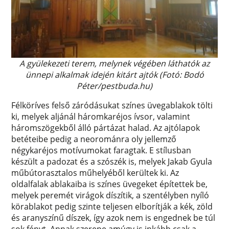
A gyülekezeti terem, melynek végében láthatók az
ünnepi alkalmak idején kitárt ajtók (Fotó: Bodó
Péter/pestbuda.hu)
Félköríves felső záródásukat színes üvegablakok tölti
ki, melyek aljánál háromkaréjos ívsor, valamint
háromszögekből álló pártázat halad. Az ajtólapok
betéteibe pedig a neorománra oly jellemző
négykaréjos motívumokat faragtak. E stílusban
készült a padozat és a szószék is, melyek Jakab Gyula
műbútorasztalos műhelyéből kerültek ki. Az
oldalfalak ablakaiba is színes üvegeket építettek be,
melyek peremét virágok díszítik, a szentélyben nyíló
körablakot pedig szinte teljesen elborítják a kék, zöld
és aranyszínű díszek, így azok nem is engednek be túl