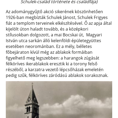
Schulek-család története és családfája)
Az adománygyűjtő akció sikerének köszönhetően
1926-ban megbízták Schulek Jánost, Schulek Frigyes
fiát a templom terveinek elkészítésével. Ő az apja által
kijelölt úton haladt tovább, és a középkori
stílusokban dolgozott, a mai Bocskai út, Magyari
István utca sarkán álló kelenföldi épületegyüttes
esetében neorománban. Ez a mély, bélletes
főbejáraton kívül még az ablakok formáiban
figyelhető meg legszebben: a harangok zúgását
félköríves ikerablakok eresztik ki a torony felső
részéből, a karzatra vezető lépcsőházak emeletén
pedig szűk, félköríves záródású ablakok sorakoznak.