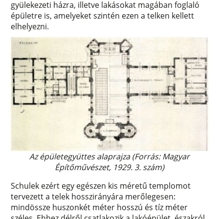
gyülekezeti házra, illetve lakásokat magában foglaló
épületre is, amelyeket szintén ezen a telken kellett
elhelyezni.
Az épületegyüttes alaprajza (Forrás: Magyar
Építőművészet, 1929. 3. szám)
Schulek ezért egy egészen kis méretű templomot
tervezett a telek hosszirányára merőlegesen:
mindössze huszonkét méter hosszú és tíz méter
széles. Ehhez délről csatlakozik a lakóépület, északról