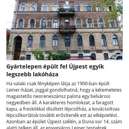
Gyártelepen épült fel Újpest egyik
legszebb lakóháza
Ha valaki csak fényképen látja az 1900-ban épült
Leiner-házat, joggal gondolhatná, hogy a kétemeletes
magastetős neoreneszánsz palota egy belvárosi
negyedben áll. A karakteres homlokzat, a faragott
kapu, a freskókkal díszített lépcsőház, a kovácsoltvas
lépcsőkorlátok tovább erősítenék ezt az elképzelést.
Azonban az épület Újpest szélén, a Duna sor 14. szám
alatti telken áll, az enyvgyáros Leiner testvérek