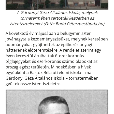
A Gárdonyi Géza Általános Iskola, melynek
tornatermében tartották kezdetben az
istentiszteleteket (Fotó: Bodó Péter/pestbuda.hu)
A következő év májusában a belügyminiszter
jóváhagyta a kezdeményezésüket, melynek keretében
adományokat gyűjthettek az építkezés anyagi
hátterének előteremtésére. A rendelet szerint egy
éven keresztül árulhattak ötezer koronás
téglajegyeket és ezerkoronás számolólapokat az
ország egész területén. Mindeközben a hívek
egyébként a Bartók Béla úti elemi iskola – ma
Gárdonyi Géza Általános Iskola – tornatermében
gyűltek össze istentiszteletre.