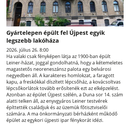
Gyártelepen épült fel Újpest egyik
legszebb lakóháza
2026. július 26. 8:00
Ha valaki csak fényképen látja az 1900-ban épült
Leiner-házat, joggal gondolhatná, hogy a kétemeletes
magastetős neoreneszánsz palota egy belvárosi
negyedben áll. A karakteres homlokzat, a faragott
kapu, a freskókkal díszített lépcsőház, a kovácsoltvas
lépcsőkorlátok tovább erősítenék ezt az elképzelést.
Azonban az épület Újpest szélén, a Duna sor 14. szám
alatti telken áll, az enyvgyáros Leiner testvérek
építtették családjuk és az üzemük főtisztviselői
számára. A ma önkormányzati bérházként működő
épület az egykori újpesti ipar fénykorát idézi.