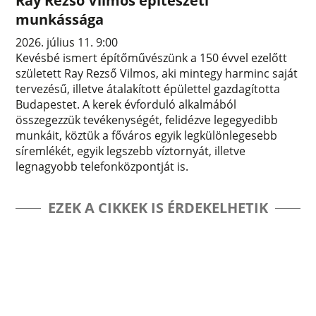
Ray Rezső Vilmos építészeti
munkássága
2026. július 11. 9:00
Kevésbé ismert építőművészünk a 150 évvel ezelőtt
született Ray Rezső Vilmos, aki mintegy harminc saját
tervezésű, illetve átalakított épülettel gazdagította
Budapestet. A kerek évforduló alkalmából
összegezzük tevékenységét, felidézve legegyedibb
munkáit, köztük a főváros egyik legkülönlegesebb
síremlékét, egyik legszebb víztornyát, illetve
legnagyobb telefonközpontját is.
EZEK A CIKKEK IS ÉRDEKELHETIK