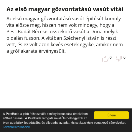
Az első magyar gőzvontatású vasút vitái
Az első magyar gőzvontatású vasút építését komoly
vita előzte meg, hiszen nem volt mindegy, hogy a
Pest-Budát Béccsel összekötő vasút a Duna melyik
oldalán fusson. A vitában Széchenyi István is részt
vett, és ez volt azon kevés esetek egyike, amikor nem
a gróf akarata érvényesült.
0
0
A PestBuda a jobb felhasználói élmény biztosítása érdekében
Értem
sütiket használ. A PestBuda látogatásával Ön beleegyezik az
ilyen adatfájlok fogadásába és elfogadja az adat- és sütikezelésre vonatkozó irányelveket.
További információk