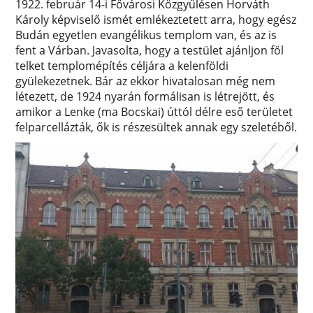
1922. február 14-i Fővárosi Közgyűlésen Horváth
Károly képviselő ismét emlékeztetett arra, hogy egész
Budán egyetlen evangélikus templom van, és az is
fent a Várban. Javasolta, hogy a testület ajánljon föl
telket templomépítés céljára a kelenföldi
gyülekezetnek. Bár az ekkor hivatalosan még nem
létezett, de 1924 nyarán formálisan is létrejött, és
amikor a Lenke (ma Bocskai) úttól délre eső területet
felparcellázták, ők is részesültek annak egy szeletéből.