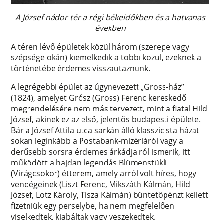
A József nádor tér a régi békeidőkben és a hatvanas
években
A téren lévő épületek közül három (szerepe vagy
szépsége okán) kiemelkedik a többi közül, ezeknek a
történetébe érdemes visszautaznunk.
A legrégebbi épület az úgynevezett „Gross-ház”
(1824), amelyet Grósz (Gross) Ferenc kereskedő
megrendelésére nem más tervezett, mint a fiatal Hild
József, akinek ez az első, jelentős budapesti épülete.
Bár a József Attila utca sarkán álló klasszicista házat
sokan leginkább a Postabank-mizériáról vagy a
derűsebb sorsra érdemes árkádjairól ismerik, itt
működött a hajdan legendás Blümenstükli
(Virágcsokor) étterem, amely arról volt híres, hogy
vendégeinek (Liszt Ferenc, Mikszáth Kálmán, Hild
József, Lotz Károly, Tisza Kálmán) büntetőpénzt kellett
fizetniük egy perselybe, ha nem megfelelően
viselkedtek, kiabáltak vagy veszekedtek.