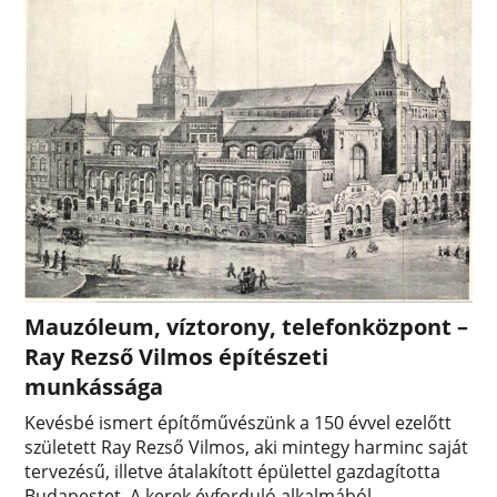
Mauzóleum, víztorony, telefonközpont –
Ray Rezső Vilmos építészeti
munkássága
Kevésbé ismert építőművészünk a 150 évvel ezelőtt
született Ray Rezső Vilmos, aki mintegy harminc saját
tervezésű, illetve átalakított épülettel gazdagította
Budapestet. A kerek évforduló alkalmából