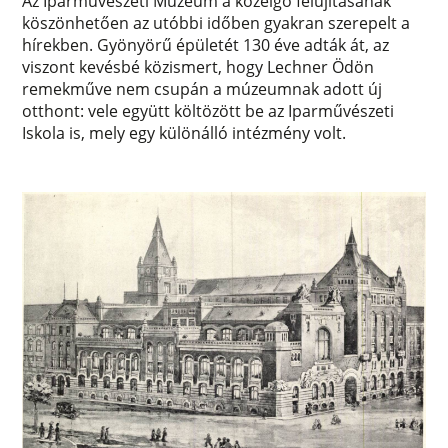
Az Iparművészeti Múzeum a közelgő felújításának
köszönhetően az utóbbi időben gyakran szerepelt a
hírekben. Gyönyörű épületét 130 éve adták át, az
viszont kevésbé közismert, hogy Lechner Ödön
remekműve nem csupán a múzeumnak adott új
otthont: vele együtt költözött be az Iparművészeti
Iskola is, mely egy különálló intézmény volt.