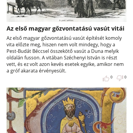
Az első magyar gőzvontatású vasút vitái
Az első magyar gőzvontatású vasút építését komoly
vita előzte meg, hiszen nem volt mindegy, hogy a
Pest-Budát Béccsel összekötő vasút a Duna melyik
oldalán fusson. A vitában Széchenyi István is részt
vett, és ez volt azon kevés esetek egyike, amikor nem
a gróf akarata érvényesült.
0
0