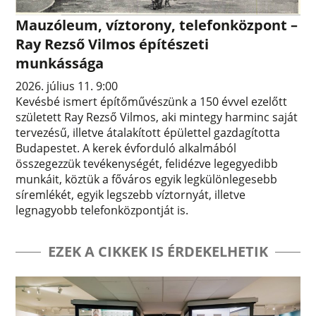
Mauzóleum, víztorony, telefonközpont –
Ray Rezső Vilmos építészeti
munkássága
2026. július 11. 9:00
Kevésbé ismert építőművészünk a 150 évvel ezelőtt
született Ray Rezső Vilmos, aki mintegy harminc saját
tervezésű, illetve átalakított épülettel gazdagította
Budapestet. A kerek évforduló alkalmából
összegezzük tevékenységét, felidézve legegyedibb
munkáit, köztük a főváros egyik legkülönlegesebb
síremlékét, egyik legszebb víztornyát, illetve
legnagyobb telefonközpontját is.
EZEK A CIKKEK IS ÉRDEKELHETIK