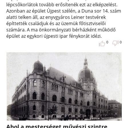
lépcsőkorlátok tovább erősítenék ezt az elképzelést.
Azonban az épület Újpest szélén, a Duna sor 14. szám
alatti telken áll, az enyvgyáros Leiner testvérek
építtették családjuk és az üzemük főtisztviselői
számára. A ma önkormányzati bérházként működő
épület az egykori újpesti ipar fénykorát idézi.
0
0
Ahol a mesterséget művészi szintre