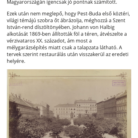
Magyarországán igencsak jó pontnak számított.
Ezek után nem meglepő, hogy Pest-Buda első köztéri,
világi témájú szobra őt ábrázolja, méghozzá a Szent
István-rend díszöltönyében. Johann von Halbig
alkotását 1869-ben állították föl a téren, átvészelte a
vérzivataros XX. századot, ám most a
mélygarázsépítés miatt csak a talapzata látható. A
tervek szerint restaurálás után visszakerül az eredeti
helyére.