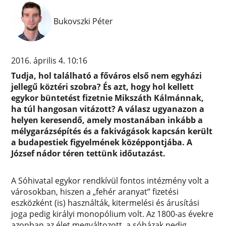
Bukovszki Péter
2016. április 4. 10:16
Tudja, hol található a főváros első nem egyházi
jellegű köztéri szobra? És azt, hogy hol kellett
egykor büntetést fizetnie Mikszáth Kálmánnak,
ha túl hangosan vitázott? A válasz ugyanazon a
helyen keresendő, amely mostanában inkább a
mélygarázsépítés és a fakivágások kapcsán került
a budapestiek figyelmének középpontjába. A
József nádor téren tettünk időutazást.
A Sóhivatal egykor rendkívül fontos intézmény volt a
városokban, hiszen a „fehér aranyat” fizetési
eszközként (is) használták, kitermelési és árusítási
joga pedig királyi monopólium volt. Az 1800-as évekre
azonban az élet megváltozott, a sóházak pedig