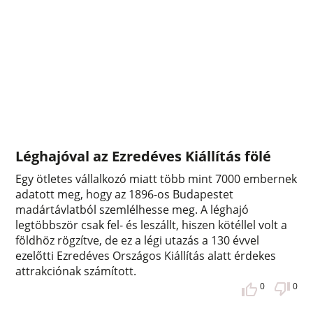
Léghajóval az Ezredéves Kiállítás fölé
Egy ötletes vállalkozó miatt több mint 7000 embernek
adatott meg, hogy az 1896-os Budapestet
madártávlatból szemlélhesse meg. A léghajó
legtöbbször csak fel- és leszállt, hiszen kötéllel volt a
földhöz rögzítve, de ez a légi utazás a 130 évvel
ezelőtti Ezredéves Országos Kiállítás alatt érdekes
attrakciónak számított.
0
0