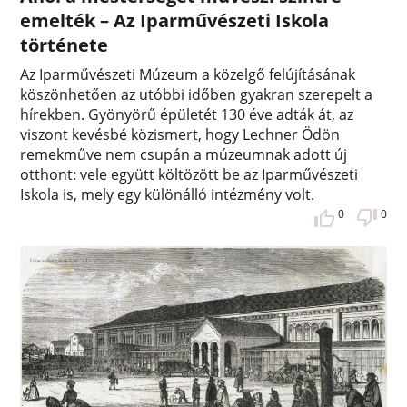
emelték – Az Iparművészeti Iskola
története
Az Iparművészeti Múzeum a közelgő felújításának
köszönhetően az utóbbi időben gyakran szerepelt a
hírekben. Gyönyörű épületét 130 éve adták át, az
viszont kevésbé közismert, hogy Lechner Ödön
remekműve nem csupán a múzeumnak adott új
otthont: vele együtt költözött be az Iparművészeti
Iskola is, mely egy különálló intézmény volt.
0
0