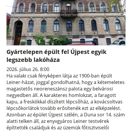
Gyártelepen épült fel Újpest egyik
legszebb lakóháza
2026. július 26. 8:00
Ha valaki csak fényképen látja az 1900-ban épült
Leiner-házat, joggal gondolhatná, hogy a kétemeletes
magastetős neoreneszánsz palota egy belvárosi
negyedben áll. A karakteres homlokzat, a faragott
kapu, a freskókkal díszített lépcsőház, a kovácsoltvas
lépcsőkorlátok tovább erősítenék ezt az elképzelést.
Azonban az épület Újpest szélén, a Duna sor 14. szám
alatti telken áll, az enyvgyáros Leiner testvérek
építtették családjuk és az üzemük főtisztviselői