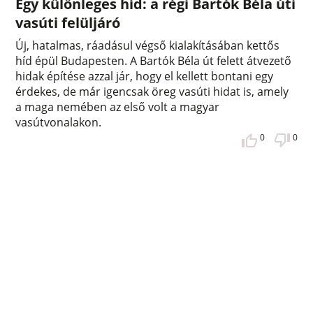
Egy különleges híd: a régi Bartók Béla úti
vasúti felüljáró
Új, hatalmas, ráadásul végső kialakításában kettős
híd épül Budapesten. A Bartók Béla út felett átvezető
hidak építése azzal jár, hogy el kellett bontani egy
érdekes, de már igencsak öreg vasúti hidat is, amely
a maga nemében az első volt a magyar
vasútvonalakon.
0
0