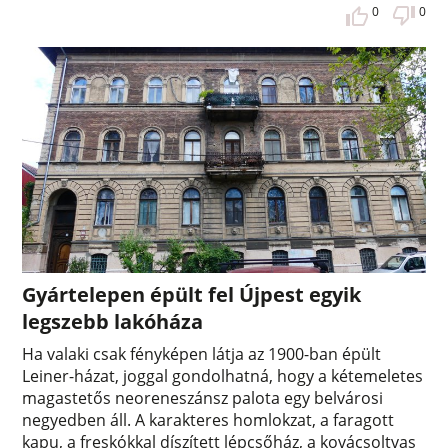
0
0
Gyártelepen épült fel Újpest egyik
legszebb lakóháza
Ha valaki csak fényképen látja az 1900-ban épült
Leiner-házat, joggal gondolhatná, hogy a kétemeletes
magastetős neoreneszánsz palota egy belvárosi
negyedben áll. A karakteres homlokzat, a faragott
kapu, a freskókkal díszített lépcsőház, a kovácsoltvas