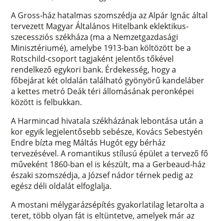
A Gross-ház hatalmas szomszédja az Alpár Ignác által
tervezett Magyar Általános Hitelbank eklektikus-
szecessziós székháza (ma a Nemzetgazdasági
Minisztériumé), amelybe 1913-ban költözött be a
Rotschild-csoport tagjaként jelentős tőkével
rendelkező egykori bank. Érdekesség, hogy a
főbejárat két oldalán található gyönyörű kandeláber
a kettes metró Deák téri állomásának peronképei
között is felbukkan.
A Harmincad hivatala székházának lebontása után a
kor egyik legjelentősebb sebésze, Kovács Sebestyén
Endre bízta meg Máltás Hugót egy bérház
tervezésével. A romantikus stílusú épület a tervező fő
műveként 1860-ban el is készült, ma a Gerbeaud-ház
északi szomszédja, a József nádor térnek pedig az
egész déli oldalát elfoglalja.
A mostani mélygarázsépítés gyakorlatilag letarolta a
teret, több olyan fát is eltüntetve, amelyek már az