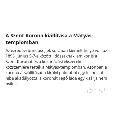
A Szent Korona kiállítása a Mátyás-
templomban
Az ezredévi ünnepségek sorában kiemelt helye volt az
1896. június 5-7-e közötti időszaknak, amikor is a
Szent Koronát és a koronázási ékszereket
közszemlére tették a Mátyás-templomban. Azonban a
korona átszállítását a királyi palotából egy technikai
hiba akadályozta: a koronát rejtő láda egyik zárja nem
nyílt ki.
0
0