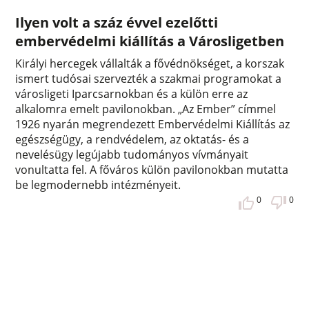
Ilyen volt a száz évvel ezelőtti
embervédelmi kiállítás a Városligetben
Királyi hercegek vállalták a fővédnökséget, a korszak
ismert tudósai szervezték a szakmai programokat a
városligeti Iparcsarnokban és a külön erre az
alkalomra emelt pavilonokban. „Az Ember” címmel
1926 nyarán megrendezett Embervédelmi Kiállítás az
egészségügy, a rendvédelem, az oktatás- és a
nevelésügy legújabb tudományos vívmányait
vonultatta fel. A főváros külön pavilonokban mutatta
be legmodernebb intézményeit.
0
0