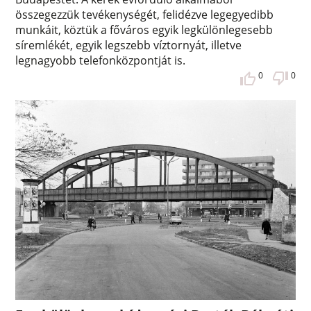
összegezzük tevékenységét, felidézve legegyedibb
munkáit, köztük a főváros egyik legkülönlegesebb
síremlékét, egyik legszebb víztornyát, illetve
legnagyobb telefonközpontját is.
0
0