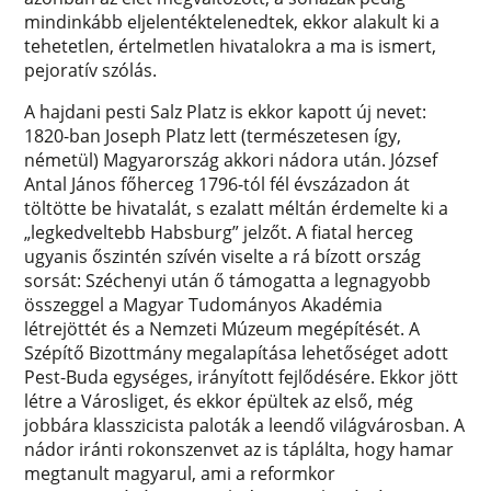
mindinkább eljelentéktelenedtek, ekkor alakult ki a
tehetetlen, értelmetlen hivatalokra a ma is ismert,
pejoratív szólás.
A hajdani pesti Salz Platz is ekkor kapott új nevet:
1820-ban Joseph Platz lett (természetesen így,
németül) Magyarország akkori nádora után. József
Antal János főherceg 1796-tól fél évszázadon át
töltötte be hivatalát, s ezalatt méltán érdemelte ki a
„legkedveltebb Habsburg” jelzőt. A fiatal herceg
ugyanis őszintén szívén viselte a rá bízott ország
sorsát: Széchenyi után ő támogatta a legnagyobb
összeggel a Magyar Tudományos Akadémia
létrejöttét és a Nemzeti Múzeum megépítését. A
Szépítő Bizottmány megalapítása lehetőséget adott
Pest-Buda egységes, irányított fejlődésére. Ekkor jött
létre a Városliget, és ekkor épültek az első, még
jobbára klasszicista paloták a leendő világvárosban. A
nádor iránti rokonszenvet az is táplálta, hogy hamar
megtanult magyarul, ami a reformkor