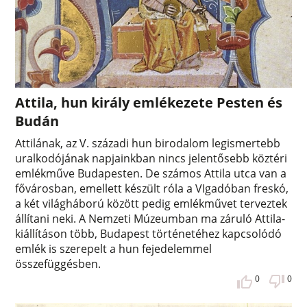
Attila, hun király emlékezete Pesten és
Budán
Attilának, az V. századi hun birodalom legismertebb
uralkodójának napjainkban nincs jelentősebb köztéri
emlékműve Budapesten. De számos Attila utca van a
fővárosban, emellett készült róla a VIgadóban freskó,
a két világháború között pedig emlékművet terveztek
állítani neki. A Nemzeti Múzeumban ma záruló Attila-
kiállításon több, Budapest történetéhez kapcsolódó
emlék is szerepelt a hun fejedelemmel
összefüggésben.
0
0