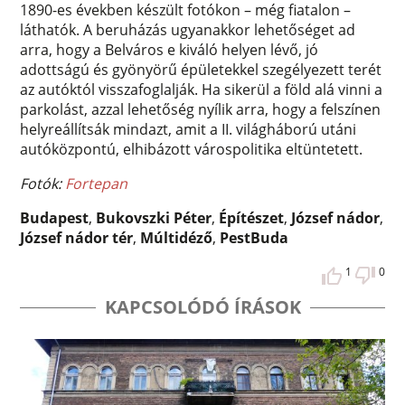
1890-es években készült fotókon – még fiatalon –
láthatók. A beruházás ugyanakkor lehetőséget ad
arra, hogy a Belváros e kiváló helyen lévő, jó
adottságú és gyönyörű épületekkel szegélyezett terét
az autóktól visszafoglalják. Ha sikerül a föld alá vinni a
parkolást, azzal lehetőség nyílik arra, hogy a felszínen
helyreállítsák mindazt, amit a II. világháború utáni
autóközpontú, elhibázott várospolitika eltüntetett.
Fotók:
Fortepan
Budapest
,
Bukovszki Péter
,
Építészet
,
József nádor
,
József nádor tér
,
Múltidéző
,
PestBuda
1
0
KAPCSOLÓDÓ ÍRÁSOK