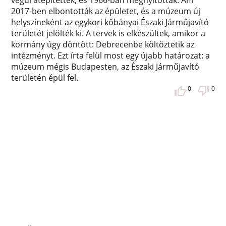
végül átépítették, és 1966-ban megnyitották. Ám
2017-ben elbontották az épületet, és a múzeum új
helyszíneként az egykori kőbányai Északi Járműjavító
területét jelölték ki. A tervek is elkészültek, amikor a
kormány úgy döntött: Debrecenbe költöztetik az
intézményt. Ezt írta felül most egy újabb határozat: a
múzeum mégis Budapesten, az Északi Járműjavító
területén épül fel.
0
0