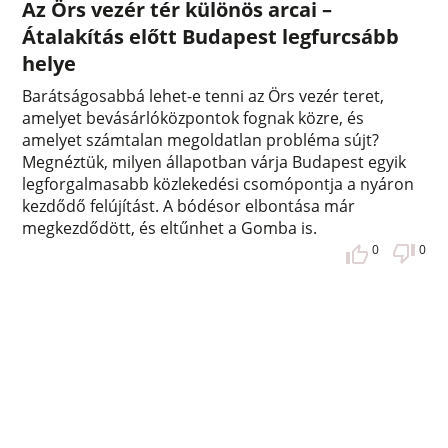
Az Örs vezér tér különös arcai –
Átalakítás előtt Budapest legfurcsább
helye
Barátságosabbá lehet-e tenni az Örs vezér teret,
amelyet bevásárlóközpontok fognak közre, és
amelyet számtalan megoldatlan probléma sújt?
Megnéztük, milyen állapotban várja Budapest egyik
legforgalmasabb közlekedési csomópontja a nyáron
kezdődő felújítást. A bódésor elbontása már
megkezdődött, és eltűnhet a Gomba is.
0
0