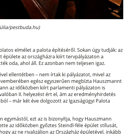
 Júlia/pestbuda.hu)
latos elmélet a palota építéséről. Sokan úgy tudják: az
t épülete az országházra kiírt tervpályázaton a
ték oda, ahol áll. Ez azonban nem teljesen igaz.
el ellentétben – nem írtak ki pályázatot, mivel az
1 novemberében egész egyszerűen megbízta Hauszmannt
ann az időközben kiírt parlamenti pályázaton is
e valóban II. helyezést ért el, ám az eredményhirdetés
sból – már két éve dolgozott az Igazságügyi Palota
 egymástól, ezt az is bizonyítja, hogy Hauszmann
ette az időközben győztes Steindl-féle épület stílusát,
 hogy az ne rivalizáljon az Országház épületével, inkább