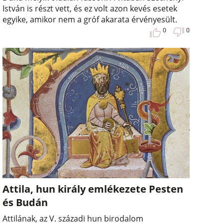
István is részt vett, és ez volt azon kevés esetek
egyike, amikor nem a gróf akarata érvényesült.
0
0
Attila, hun király emlékezete Pesten
és Budán
Attilának, az V. századi hun birodalom