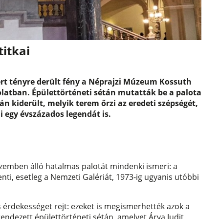
itkai
rt tényre derült fény a Néprajzi Múzeum Kossuth
olatban. Épülettörténeti sétán mutatták be a palota
án kiderült, melyik terem őrzi az eredeti szépségét,
i egy évszázados legendát is.
szemben álló hatalmas palotát mindenki ismeri: a
ti, esetleg a Nemzeti Galériát, 1973-ig ugyanis utóbbi
 érdekességet rejt: ezeket is megismerhették azok a
endezett épülettörténeti sétán, amelyet Árva Judit