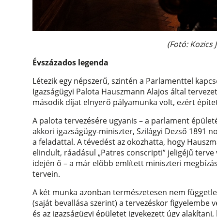
(Fotó: Kozics
Évszázados legenda
Létezik egy népszerű, szintén a Parlamenttel kapcso
Igazságügyi Palota Hauszmann Alajos által tervezet
második díjat elnyerő pályamunka volt, ezért építet
A palota tervezésére ugyanis – a parlament épületév
akkori igazságügy-miniszter, Szilágyi Dezső 189
a feladattal. A tévedést az okozhatta, hogy Hauszm
elindult, ráadásul „Patres conscripti” jeligéjű terv
idején ő – a már előbb említett miniszteri megbízá
tervein.
A két munka azonban természetesen nem független
(saját bevallása szerint) a tervezéskor figyelembe v
és az igazságügyi épületet igyekezett úgy alakítani,