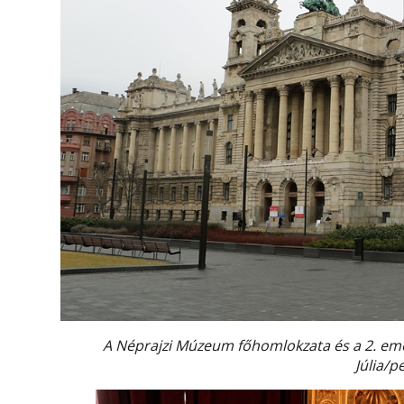
A Néprajzi Múzeum főhomlokzata és a 2. emel
Júlia/