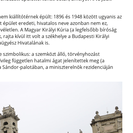
m kiállítótérnek épült: 1896 és 1948 között ugyanis az
tt épület eredeti, hivatalos neve azonban nem ez,
letlen. A Magyar Királyi Kúria (a legfelsőbb bíróság
 rajta kívül itt volt a székhelye a Budapesti Királyi
aügyész Hivatalának is.
se szimbolikus: a szemközt álló, törvényhozást
vileg független hatalmi ágat jelenítettek meg (a
a Sándor-palotában, a miniszterelnök rezidenciáján