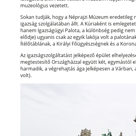
muzeológus vezetett.
Sokan tudják, hogy a Néprajzi Múzeum eredetileg ne
igazság szolgálatában állt. A Kúriaként is emlegete
hanem Igazságügyi Palota, a különbség pedig nem vé
elődje) ugyanis csak az egyik lakója volt a palotának,
Ítélőtáblának, a Királyi Főügyészségnek és a Koron
Az igazságszolgáltatást jelképező épület elhelyezé
megtestesítő Országházzal együtt két, egymástól el
harmadik, a végrehajtás ága jelképesen a Várban, 
volt).