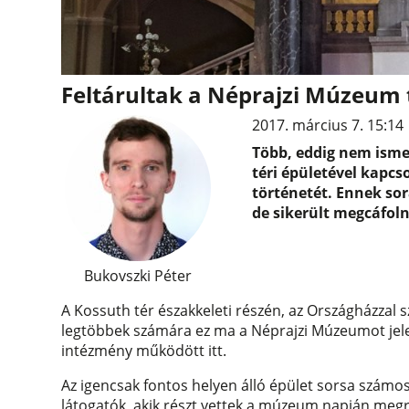
Feltárultak a Néprajzi Múzeum t
2017. március 7. 15:14
Több, eddig nem isme
téri épületével kapcs
történetét. Ennek sor
de sikerült megcáfoln
Bukovszki Péter
A Kossuth tér északkeleti részén, az Országházzal 
legtöbbek számára ez ma a Néprajzi Múzeumot jelen
intézmény működött itt.
Az igencsak fontos helyen álló épület sorsa számos
látogatók, akik részt vettek a múzeum napján megr