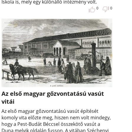
Iskola is, mely egy különálló intézmény volt.
0
0
Az első magyar gőzvontatású vasút
vitái
Az első magyar gőzvontatású vasút építését
komoly vita előzte meg, hiszen nem volt mindegy,
hogy a Pest-Budát Béccsel összekötő vasút a
Duna melyik oldalán fusson. A vitában Széchenyi