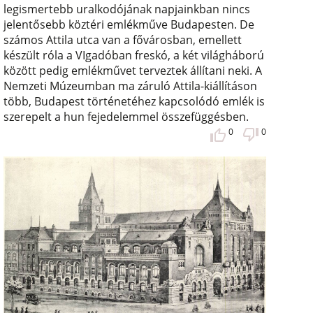
legismertebb uralkodójának napjainkban nincs
jelentősebb köztéri emlékműve Budapesten. De
számos Attila utca van a fővárosban, emellett
készült róla a VIgadóban freskó, a két világháború
között pedig emlékművet terveztek állítani neki. A
Nemzeti Múzeumban ma záruló Attila-kiállításon
több, Budapest történetéhez kapcsolódó emlék is
szerepelt a hun fejedelemmel összefüggésben.
0
0