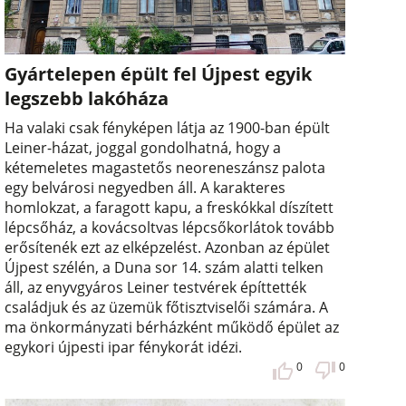
Gyártelepen épült fel Újpest egyik
legszebb lakóháza
Ha valaki csak fényképen látja az 1900-ban épült
Leiner-házat, joggal gondolhatná, hogy a
kétemeletes magastetős neoreneszánsz palota
egy belvárosi negyedben áll. A karakteres
homlokzat, a faragott kapu, a freskókkal díszített
lépcsőház, a kovácsoltvas lépcsőkorlátok tovább
erősítenék ezt az elképzelést. Azonban az épület
Újpest szélén, a Duna sor 14. szám alatti telken
áll, az enyvgyáros Leiner testvérek építtették
családjuk és az üzemük főtisztviselői számára. A
ma önkormányzati bérházként működő épület az
egykori újpesti ipar fénykorát idézi.
0
0