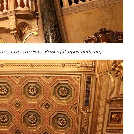
s mennyezete (Fotó: Kozics Júlia/pestbuda.hu)