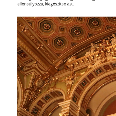
ellensúlyozza, kiegészítse azt.