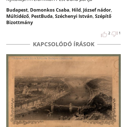
Budapest
,
Domonkos Csaba
,
Hild
,
József nádor
,
Múltidéző
,
PestBuda
,
Széchenyi István
,
Szépítő
Bizottmány
2
1
KAPCSOLÓDÓ ÍRÁSOK