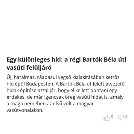
Egy különleges híd: a régi Bartók Béla úti
vasúti felüljáró
Új, hatalmas, ráadásul végső kialakításában kettős
híd épül Budapesten. A Bartók Béla út felett átvezető
hidak építése azzal jár, hogy el kellett bontani egy
érdekes, de már igencsak öreg vasúti hidat is, amely
a maga nemében az első volt a magyar
vasútvonalakon.
0
0