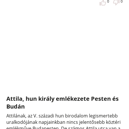
0
0
Attila, hun király emlékezete Pesten és
Budán
Attilának, az V. századi hun birodalom legismertebb
uralkodójának napjainkban nincs jelentősebb köztéri
emlékműve Budapesten. De számos Attila utca van a