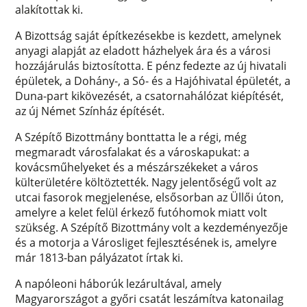
alakítottak ki.
A Bizottság saját építkezésekbe is kezdett, amelynek
anyagi alapját az eladott házhelyek ára és a városi
hozzájárulás biztosította. E pénz fedezte az új hivatali
épületek, a Dohány-, a Só- és a Hajóhivatal épületét, a
Duna-part kikövezését, a csatornahálózat kiépítését,
az új Német Színház építését.
A Szépítő Bizottmány bonttatta le a régi, még
megmaradt városfalakat és a városkapukat: a
kovácsműhelyeket és a mészárszékeket a város
külterületére költöztették. Nagy jelentőségű volt az
utcai fasorok megjelenése, elsősorban az Üllői úton,
amelyre a kelet felül érkező futóhomok miatt volt
szükség. A Szépítő Bizottmány volt a kezdeményezője
és a motorja a Városliget fejlesztésének is, amelyre
már 1813-ban pályázatot írtak ki.
A napóleoni háborúk lezárultával, amely
Magyarországot a győri csatát leszámítva katonailag