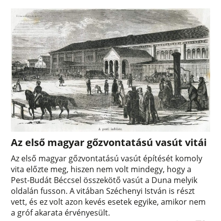
Az első magyar gőzvontatású vasút vitái
Az első magyar gőzvontatású vasút építését komoly
vita előzte meg, hiszen nem volt mindegy, hogy a
Pest-Budát Béccsel összekötő vasút a Duna melyik
oldalán fusson. A vitában Széchenyi István is részt
vett, és ez volt azon kevés esetek egyike, amikor nem
a gróf akarata érvényesült.