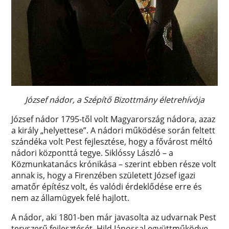
József nádor, a Szépítő Bizottmány életrehívója
József nádor 1795-től volt Magyarország nádora, azaz
a király „helyettese”. A nádori működése során feltett
szándéka volt Pest fejlesztése, hogy a fővárost méltó
nádori központtá tegye. Siklóssy László – a
Közmunkatanács krónikása – szerint ebben része volt
annak is, hogy a Firenzében született József igazi
amatőr építész volt, és valódi érdeklődése erre és
nem az államügyek felé hajlott.
A nádor, aki 1801-ben már javasolta az udvarnak Pest
tervszerű fejlesztését, Hild Jánossal együttműködve