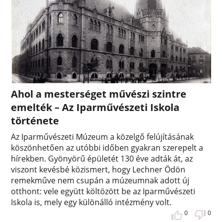
Ahol a mesterséget művészi szintre
emelték – Az Iparművészeti Iskola
története
Az Iparművészeti Múzeum a közelgő felújításának
köszönhetően az utóbbi időben gyakran szerepelt a
hírekben. Gyönyörű épületét 130 éve adták át, az
viszont kevésbé közismert, hogy Lechner Ödön
remekműve nem csupán a múzeumnak adott új
otthont: vele együtt költözött be az Iparművészeti
Iskola is, mely egy különálló intézmény volt.
0
0