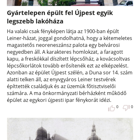
Gyártelepen épült fel Újpest egyik
legszebb lakóháza
Ha valaki csak fényképen látja az 1900-ban épült
Leiner-házat, joggal gondolhatná, hogy a kétemeletes
magastetős neoreneszánsz palota egy belvárosi
negyedben áll. A karakteres homlokzat, a faragott
kapu, a freskókkal díszített lépcsőház, a kovácsoltvas
lépcsőkorlátok tovább erősítenék ezt az elképzelést.
Azonban az épület Újpest szélén, a Duna sor 14. szám
alatti telken áll, az enyvgyáros Leiner testvérek
építtették családjuk és az üzemük főtisztviselői
számára. A ma önkormányzati bérházként működő
épület az egykori újpesti ipar fénykorát idézi.
0
0