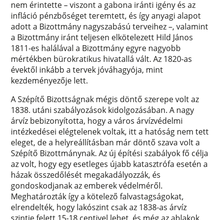
nem érintette – viszont a gabona iránti igény és az
infláció pénzbőséget teremtett, és így anyagi alapot
adott a Bizottmány nagyszabású terveihez –, valamint
a Bizottmány iránt teljesen elkötelezett Hild János
1811-es halálával a Bizottmány egyre nagyobb
mértékben bürokratikus hivatallá vált. Az 1820-as
évektől inkább a tervek jóváhagyója, mint
kezdeményezője lett.
A Szépítő Bizottságnak mégis döntő szerepe volt az
1838. utáni szabályozások kidolgozásában. A nagy
árvíz bebizonyította, hogy a város árvízvédelmi
intézkedései elégtelenek voltak, itt a hatóság nem tett
eleget, de a helyreállításban már döntő szava volt a
Szépítő Bizottmánynak. Az új építési szabályok fő célja
az volt, hogy egy esetleges újabb katasztrófa esetén a
házak összedőlését megakadályozzák, és
gondoskodjanak az emberek védelméről.
Meghatározták így a kötelező falvastagságokat,
elrendelték, hogy lakószint csak az 1838-as árvíz
szintje felett 15-18 centivel lehet, és még az ablakok