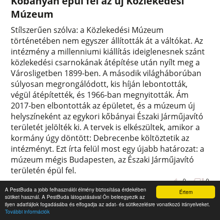
Kőbányán épül fel az új Közlekedési
Múzeum
Stílszerűen szólva: a Közlekedési Múzeum
történetében nem egyszer állították át a váltókat. Az
intézmény a millenniumi kiállítás ideiglenesnek szánt
közlekedési csarnokának átépítése után nyílt meg a
Városligetben 1899-ben. A második világháborúban
súlyosan megrongálódott, kis híján lebontották,
végül átépítették, és 1966-ban megnyitották. Ám
2017-ben elbontották az épületet, és a múzeum új
helyszíneként az egykori kőbányai Északi Járműjavító
területét jelölték ki. A tervek is elkészültek, amikor a
kormány úgy döntött: Debrecenbe költöztetik az
intézményt. Ezt írta felül most egy újabb határozat: a
múzeum mégis Budapesten, az Északi Járműjavító
területén épül fel.
0
0
A PestBuda a jobb felhasználói élmény biztosítása érdekében
Értem
sütiket használ. A PestBuda látogatásával Ön beleegyezik az
ilyen adatfájlok fogadásába és elfogadja az adat- és sütikezelésre vonatkozó irányelveket.
További információk