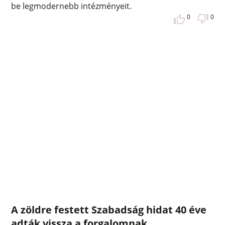
be legmodernebb intézményeit.
0
0
A zöldre festett Szabadság hidat 40 éve
adták vissza a forgalomnak