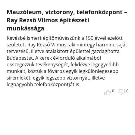
Mauzóleum, víztorony, telefonközpont –
Ray Rezső Vilmos építészeti
munkássága
Kevésbé ismert építőművészünk a 150 évvel ezelőtt
született Ray Rezső Vilmos, aki mintegy harminc saját
tervezésű, illetve átalakított épülettel gazdagította
Budapestet. A kerek évforduló alkalmából
összegezzük tevékenységét, felidézve legegyedibb
munkáit, köztük a főváros egyik legkülönlegesebb
síremlékét, egyik legszebb víztornyát, illetve
legnagyobb telefonközpontját is.
0
0