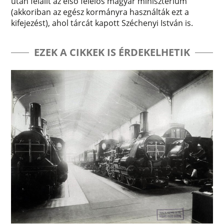
után felállt az első felelős magyar minisztérium
(akkoriban az egész kormányra használták ezt a
kifejezést), ahol tárcát kapott Széchenyi István is.
EZEK A CIKKEK IS ÉRDEKELHETIK