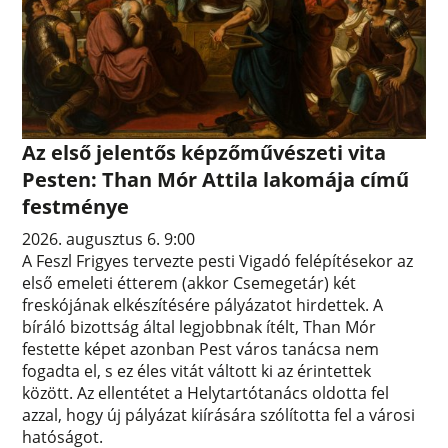
Az első jelentős képzőművészeti vita
Pesten: Than Mór Attila lakomája című
festménye
2026. augusztus 6. 9:00
A Feszl Frigyes tervezte pesti Vigadó felépítésekor az
első emeleti étterem (akkor Csemegetár) két
freskójának elkészítésére pályázatot hirdettek. A
bíráló bizottság által legjobbnak ítélt, Than Mór
festette képet azonban Pest város tanácsa nem
fogadta el, s ez éles vitát váltott ki az érintettek
között. Az ellentétet a Helytartótanács oldotta fel
azzal, hogy új pályázat kiírására szólította fel a városi
hatóságot.