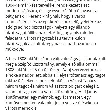
1804-re már kész tervekkel rendelkezett Pest
modernizálására, és egy évvel később ő javasolta
bátyjának, I. Ferenc királynak, hogy a város
rendezésének és az építkezéseinek felügyeletére az
addigi ad hoc bizottságok helyett egy állandó
bizottságot állítsanak fel. Addig ugyanis minden
feladatra, városi nagyszabású tervre külön
bizottságok alakultak, egymással párhuzamosan
működve.
A terv 1808 októberében vált valósággá, ekkor alakult
meg a Szépítő Bizottmány, amely első alkalommal
1808. október 25-én ült össze. Az új szervezetnek az
elnöke a nádor lett, abba a Helytartótanács egy tagot
(aki az üléseken rendre elnököl), a Városi Tanács
három tagot és három választott polgárt delegált,
valamint tagja volt a városi főkapitány, Hild János
építőmester, egy mérnök, egy ácsmester, egy
kőművesmester, valamint jelen volt az üléseken a
városi mérnök is.