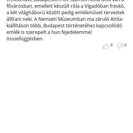
fővárosban, emellett készült róla a VIgadóban freskó,
a két világháború között pedig emlékművet terveztek
állítani neki. A Nemzeti Múzeumban ma záruló Attila-
kiállításon több, Budapest történetéhez kapcsolódó
emlék is szerepelt a hun fejedelemmel
összefüggésben.
0
0