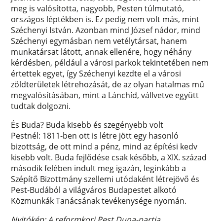
meg is valósította, nagyobb, Pesten túlmutató,
országos léptékben is. Ez pedig nem volt más, mint
Széchenyi István. Azonban mind József nádor, mind
Széchenyi egymásban nem vetélytársat, hanem
munkatársat látott, annak ellenére, hogy néhány
kérdésben, például a városi parkok tekintetében nem
értettek egyet, így Széchenyi kezdte el a városi
zöldterületek létrehozását, de az olyan hatalmas mű
megvalósításában, mint a Lánchíd, vállvetve együtt
tudtak dolgozni.
És Buda? Buda kisebb és szegényebb volt
Pestnél: 1811-ben ott is létre jött egy hasonló
bizottság, de ott mind a pénz, mind az építési kedv
kisebb volt. Buda fejlődése csak később, a XIX. század
második felében indult meg igazán, leginkább a
Szépítő Bizottmány szellemi utódaként létrejövő és
Pest-Budából a világváros Budapestet alkotó
Közmunkák Tanácsának tevékenysége nyomán.
Nyitókép: A reformkori Pest Duna-partja