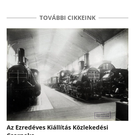
TOVÁBBI CIKKEINK
Az Ezredéves Kiállítás Közlekedési