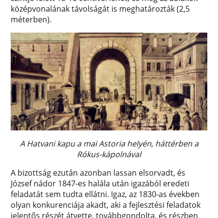
középvonalának távolságát is meghatározták (2,5
méterben).
A Hatvani kapu a mai Astoria helyén, háttérben a
Rókus-kápolnával
A bizottság ezután azonban lassan elsorvadt, és
József nádor 1847-es halála után igazából eredeti
feladatát sem tudta ellátni. Igaz, az 1830-as években
olyan konkurenciája akadt, aki a fejlesztési feladatok
jelentős részét átvette, továbbgondolta, és részben