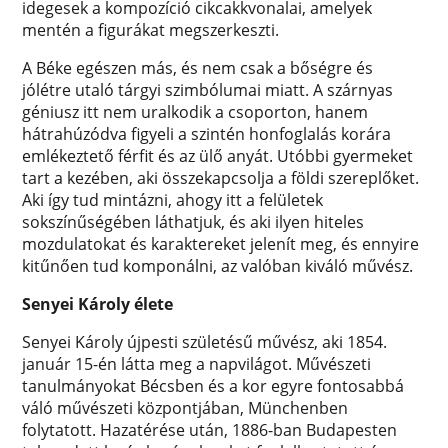
idegesek a kompozíció cikcakkvonalai, amelyek
mentén a figurákat megszerkeszti.
A Béke egészen más, és nem csak a bőségre és
jólétre utaló tárgyi szimbólumai miatt. A szárnyas
géniusz itt nem uralkodik a csoporton, hanem
hátrahúzódva figyeli a szintén honfoglalás korára
emlékeztető férfit és az ülő anyát. Utóbbi gyermeket
tart a kezében, aki összekapcsolja a földi szereplőket.
Aki így tud mintázni, ahogy itt a felületek
sokszínűségében láthatjuk, és aki ilyen hiteles
mozdulatokat és karaktereket jelenít meg, és ennyire
kitűnően tud komponálni, az valóban kiváló művész.
Senyei Károly élete
Senyei Károly újpesti születésű művész, aki 1854.
január 15-én látta meg a napvilágot. Művészeti
tanulmányokat Bécsben és a kor egyre fontosabbá
váló művészeti központjában, Münchenben
folytatott. Hazatérése után, 1886-ban Budapesten