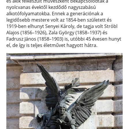
és akik felkészült művészként bekapcsolódtak a
nyolcvanas évektől kezdődő nagyszabású
alkotófolyamatokba. Ennek a generációnak a
legidősebb mestere volt az 1854-ben született és
1919-ben elhunyt Senyei Károly, de tagja volt Stróbl
Alajos (1856–1926), Zala György (1858–1937) és
Fadrusz János (1858–1903) is, utóbbi 45 évesen hunyt
el, de így is teljes életművet hagyott hátra.