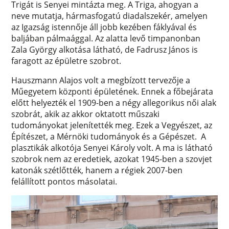
Trigát is Senyei mintázta meg. A Triga, ahogyan a
neve mutatja, hármasfogatú diadalszekér, amelyen
az Igazság istennője áll jobb kezében fáklyával és
baljában pálmaággal. Az alatta levő timpanonban
Zala György alkotása látható, de Fadrusz János is
faragott az épületre szobrot.
Hauszmann Alajos volt a megbízott tervezője a
Műegyetem központi épületének. Ennek a főbejárata
előtt helyezték el 1909-ben a négy allegorikus női alak
szobrát, akik az akkor oktatott műszaki
tudományokat jelenítették meg. Ezek a Vegyészet, az
Építészet, a Mérnöki tudományok és a Gépészet. A
plasztikák alkotója Senyei Károly volt. A ma is látható
szobrok nem az eredetiek, azokat 1945-ben a szovjet
katonák szétlőtték, hanem a régiek 2007-ben
felállított pontos másolatai.