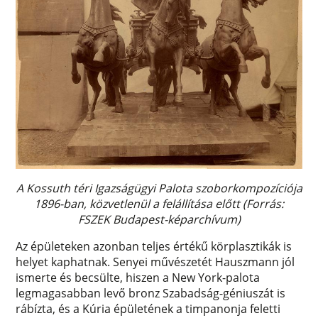
A Kossuth téri Igazságügyi Palota szoborkompozíciója
1896-ban, közvetlenül a felállítása előtt (Forrás:
FSZEK Budapest-képarchívum)
Az épületeken azonban teljes értékű körplasztikák is
helyet kaphatnak. Senyei művészetét Hauszmann jól
ismerte és becsülte, hiszen a New York-palota
legmagasabban levő bronz Szabadság-géniuszát is
rábízta, és a Kúria épületének a timpanonja feletti