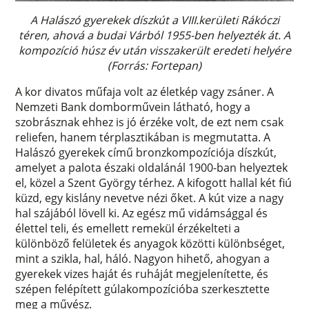
A Halászó gyerekek díszkút a VIII.kerületi Rákóczi
téren, ahová a budai Várból 1955-ben helyezték át. A
kompozíció húsz év után visszakerült eredeti helyére
(Forrás: Fortepan)
A kor divatos műfaja volt az életkép vagy zsáner. A
Nemzeti Bank domborművein látható, hogy a
szobrásznak ehhez is jó érzéke volt, de ezt nem csak
reliefen, hanem térplasztikában is megmutatta. A
Halászó gyerekek című bronzkompozíciója díszkút,
amelyet a palota északi oldalánál 1900-ban helyeztek
el, közel a Szent György térhez. A kifogott hallal két fiú
küzd, egy kislány nevetve nézi őket. A kút vize a nagy
hal szájából lövell ki. Az egész mű vidámsággal és
élettel teli, és emellett remekül érzékelteti a
különböző felületek és anyagok közötti különbséget,
mint a szikla, hal, háló. Nagyon hihető, ahogyan a
gyerekek vizes haját és ruháját megjelenítette, és
szépen felépített gúlakompozícióba szerkesztette
meg a művész.