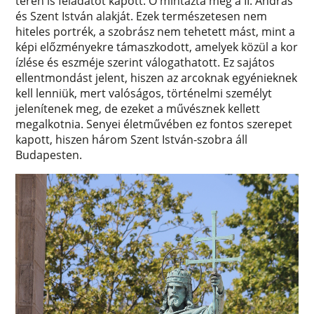
terén is feladatot kapott. Ő mintázta meg a II. András
és Szent István alakját. Ezek természetesen nem
hiteles portrék, a szobrász nem tehetett mást, mint a
képi előzményekre támaszkodott, amelyek közül a kor
ízlése és eszméje szerint válogathatott. Ez sajátos
ellentmondást jelent, hiszen az arcoknak egyénieknek
kell lenniük, mert valóságos, történelmi személyt
jelenítenek meg, de ezeket a művésznek kellett
megalkotnia. Senyei életművében ez fontos szerepet
kapott, hiszen három Szent István-szobra áll
Budapesten.