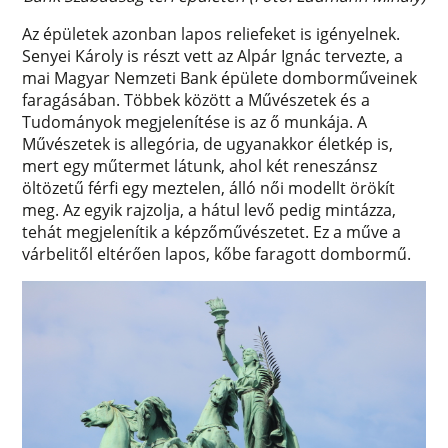
Az épületek azonban lapos reliefeket is igényelnek.
Senyei Károly is részt vett az Alpár Ignác tervezte, a
mai Magyar Nemzeti Bank épülete domborműveinek
faragásában. Többek között a Művészetek és a
Tudományok megjelenítése is az ő munkája. A
Művészetek is allegória, de ugyanakkor életkép is,
mert egy műtermet látunk, ahol két reneszánsz
öltözetű férfi egy meztelen, álló női modellt örökít
meg. Az egyik rajzolja, a hátul levő pedig mintázza,
tehát megjelenítik a képzőművészetet. Ez a műve a
várbelitől eltérően lapos, kőbe faragott dombormű.