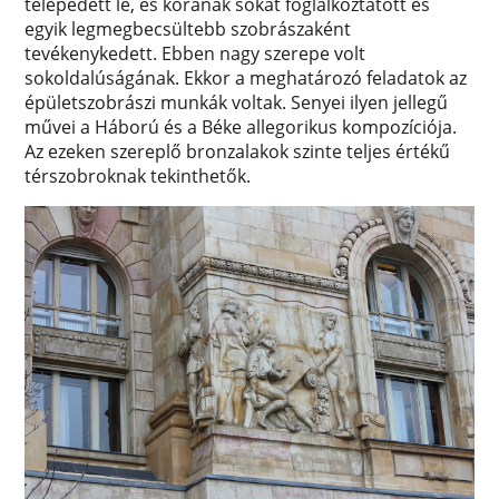
telepedett le, és korának sokat foglalkoztatott és
egyik legmegbecsültebb szobrászaként
tevékenykedett. Ebben nagy szerepe volt
sokoldalúságának. Ekkor a meghatározó feladatok az
épületszobrászi munkák voltak. Senyei ilyen jellegű
művei a Háború és a Béke allegorikus kompozíciója.
Az ezeken szereplő bronzalakok szinte teljes értékű
térszobroknak tekinthetők.