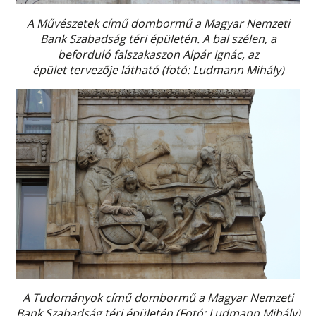
A Művészetek című dombormű a Magyar Nemzeti
Bank Szabadság téri épületén. A bal szélen, a
beforduló falszakaszon Alpár Ignác, az
épület tervezője látható (fotó: Ludmann Mihály)
A Tudományok című dombormű a Magyar Nemzeti
Bank
Szabadság téri
épületén (Fotó: Ludmann Mihály)