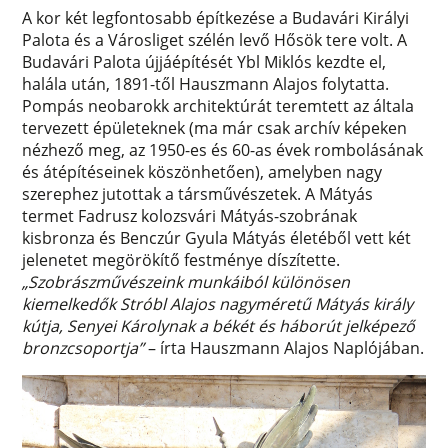
A kor két legfontosabb építkezése a Budavári Királyi
Palota és a Városliget szélén levő Hősök tere volt. A
Budavári Palota újjáépítését Ybl Miklós kezdte el,
halála után, 1891-től Hauszmann Alajos folytatta.
Pompás neobarokk architektúrát teremtett az általa
tervezett épületeknek (ma már csak archív képeken
nézhező meg, az 1950-es és 60-as évek rombolásának
és átépítéseinek köszönhetően), amelyben nagy
szerephez jutottak a társművészetek. A Mátyás
termet Fadrusz kolozsvári Mátyás-szobrának
kisbronza és Benczúr Gyula Mátyás életéből vett két
jelenetet megörökítő festménye díszítette.
„Szobrászművészeink munkáiból különösen
kiemelkedők Stróbl Alajos nagyméretű Mátyás király
kútja, Senyei Károlynak a békét és háborút jelképező
bronzcsoportja”
– írta Hauszmann Alajos Naplójában.