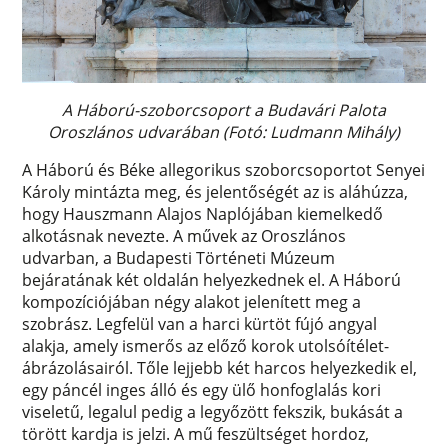
A Háború-szoborcsoport a Budavári Palota
Oroszlános udvarában (Fotó: Ludmann Mihály)
A Háború és Béke allegorikus szoborcsoportot Senyei
Károly mintázta meg, és jelentőségét az is aláhúzza,
hogy Hauszmann Alajos Naplójában kiemelkedő
alkotásnak nevezte. A művek az Oroszlános
udvarban, a Budapesti Történeti Múzeum
bejáratának két oldalán helyezkednek el. A Háború
kompozíciójában négy alakot jelenített meg a
szobrász. Legfelül van a harci kürtöt fújó angyal
alakja, amely ismerős az előző korok utolsóítélet-
ábrázolásairól. Tőle lejjebb két harcos helyezkedik el,
egy páncél inges álló és egy ülő honfoglalás kori
viseletű, legalul pedig a legyőzött fekszik, bukását a
törött kardja is jelzi. A mű feszültséget hordoz,