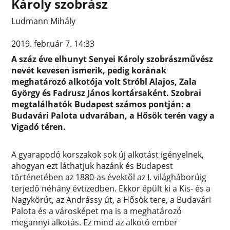
Károly szobrász
Ludmann Mihály
2019. február 7. 14:33
A száz éve elhunyt Senyei Károly szobrászművész
nevét kevesen ismerik, pedig korának
meghatározó alkotója volt Stróbl Alajos, Zala
György és Fadrusz János kortársaként. Szobrai
megtalálhatók Budapest számos pontján: a
Budavári Palota udvarában, a Hősök terén vagy a
Vigadó téren.
A gyarapodó korszakok sok új aIkotást igényelnek,
ahogyan ezt láthatjuk hazánk és Budapest
történetében az 1880-as évektől az I. világháborúig
terjedő néhány évtizedben. Ekkor épült ki a Kis- és a
Nagykörút, az Andrássy út, a Hősök tere, a Budavári
Palota és a városképet ma is a meghatározó
megannyi alkotás. Ez mind az alkotó ember