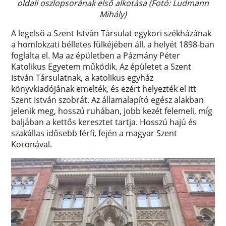
oldali oszlopsorának első alkotása (Fotó: Ludmann
Mihály)
A legelső a Szent István Társulat egykori székházának
a homlokzati bélletes fülkéjében áll, a helyét 1898-ban
foglalta el. Ma az épületben a Pázmány Péter
Katolikus Egyetem működik. Az épületet a Szent
István Társulatnak, a katolikus egyház
könyvkiadójának emelték, és ezért helyezték el itt
Szent István szobrát. Az államalapító egész alakban
jelenik meg, hosszú ruhában, jobb kezét felemeli, míg
baljában a kettős keresztet tartja. Hosszú hajú és
szakállas idősebb férfi, fején a magyar Szent
Koronával.