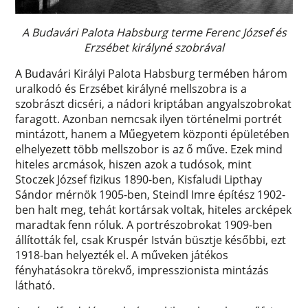
A Budavári Palota Habsburg terme Ferenc József és
Erzsébet királyné szobrával
A Budavári Királyi Palota Habsburg termében három
uralkodó és Erzsébet királyné mellszobra is a
szobrászt dicséri, a nádori kriptában angyalszobrokat
faragott. Azonban nemcsak ilyen történelmi portrét
mintázott, hanem a Műegyetem központi épületében
elhelyezett több mellszobor is az ő műve. Ezek mind
hiteles arcmások, hiszen azok a tudósok, mint
Stoczek József fizikus 1890-ben, Kisfaludi Lipthay
Sándor mérnök 1905-ben, Steindl Imre építész 1902-
ben halt meg, tehát kortársak voltak, hiteles arcképek
maradtak fenn róluk. A portrészobrokat 1909-ben
állították fel, csak Kruspér István büsztje későbbi, ezt
1918-ban helyezték el. A műveken játékos
fényhatásokra törekvő, impresszionista mintázás
látható.