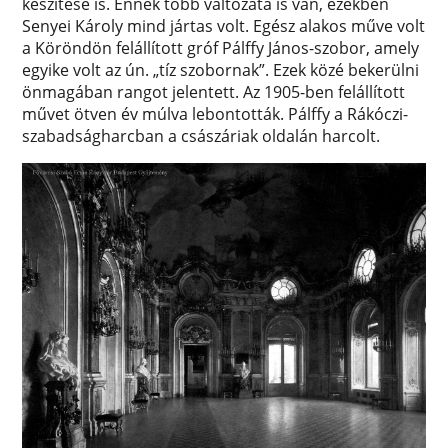
készítése is. Ennek több változata is van, ezekben
Senyei Károly mind jártas volt. Egész alakos műve volt
a Köröndön felállított gróf Pálffy János-szobor, amely
egyike volt az ún. „tíz szobornak”. Ezek közé bekerülni
önmagában rangot jelentett. Az 1905-ben felállított
művet ötven év múlva lebontották. Pálffy a Rákóczi-
szabadságharcban a császáriak oldalán harcolt.