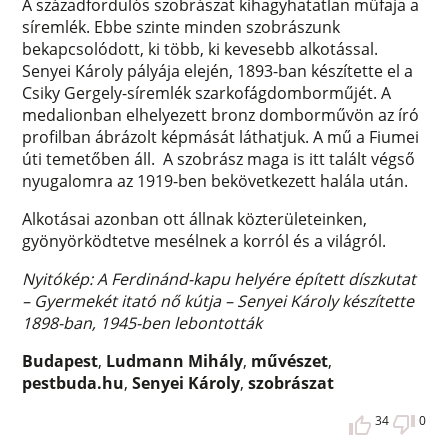
A századfordulós szobrászat kihagyhatatlan műfaja a
síremlék. Ebbe szinte minden szobrászunk
bekapcsolódott, ki több, ki kevesebb alkotással.
Senyei Károly pályája elején, 1893-ban készítette el a
Csiky Gergely-síremlék szarkofágdomborműjét. A
medalionban elhelyezett bronz domborművön az író
profilban ábrázolt képmását láthatjuk. A mű a Fiumei
úti temetőben áll. A szobrász maga is itt talált végső
nyugalomra az 1919-ben bekövetkezett halála után.
Alkotásai azonban ott állnak közterületeinken,
gyönyörködtetve mesélnek a korról és a világról.
Nyitókép: A Ferdinánd-kapu helyére épített díszkutat
– Gyermekét itató nő kútja – Senyei Károly készítette
1898-ban, 1945-ben lebontották
Budapest
,
Ludmann Mihály
,
művészet
,
pestbuda.hu
,
Senyei Károly
,
szobrászat
34
0