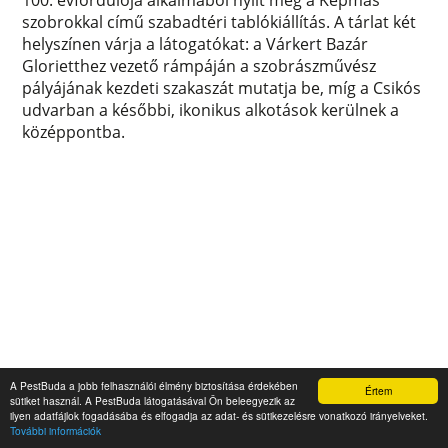
100. évfordulója alkalmából nyílt meg a Képmás
szobrokkal című szabadtéri tablókiállítás. A tárlat két
helyszínen várja a látogatókat: a Várkert Bazár
Glorietthez vezető rámpáján a szobrászművész
pályájának kezdeti szakaszát mutatja be, míg a Csikós
udvarban a későbbi, ikonikus alkotások kerülnek a
középpontba.
A PestBuda a jobb felhasználói élmény biztosítása érdekében
Értem
sütiket használ. A PestBuda látogatásával Ön beleegyezik az
ilyen adatfájlok fogadásába és elfogadja az adat- és sütikezelésre vonatkozó irányelveket.
Aki megpróbálta megragadni a
További információk