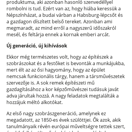
produktuma, aki azonban hasonló szenvedéllyel
rombolni is tud. Ezért van az, hogy hiába keressük a
Népszínházat, a budai várban a Habsburg-lépcsőt és
a gazdagon díszített belső tereket. Azonban ami
megmaradt, az mind erről a nagyszerű időszakról
mesél, és feltárja ennek a kornak emberi arcát.
Új generáció, új kihívások
Ekkor még természetes volt, hogy az építészek a
szobrászokat és a festőket is bevonták a munkájukba,
mert élt az az ősi hagyomány, hogy az épület
nemcsak funkcionális tárgy, hanem a társművészetek
szervezője is. A sok remek építészeti mű
gazdagításához a kor képzőművészei tudásuk javát
adva járultak hozzá. A nagy feladatok megtalálták a
hozzájuk méltó alkotókat.
Az első nagy szobrászgeneráció, amelynek ez
megadatott, az 1850-es évek szülöttjei. Ők azok, akik
tanulmányaik révén európai műveltségre tettek szert,