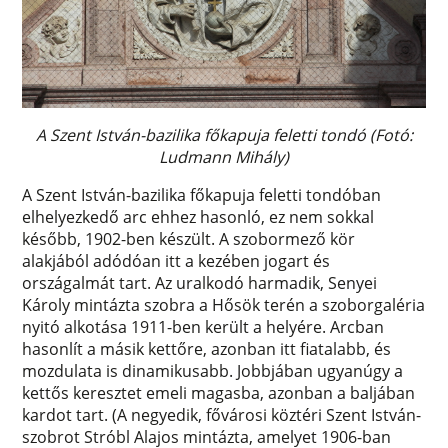
A Szent István-bazilika főkapuja feletti tondó (Fotó:
Ludmann Mihály)
A Szent István-bazilika főkapuja feletti tondóban
elhelyezkedő arc ehhez hasonló, ez nem sokkal
később, 1902-ben készült. A szobormező kör
alakjából adódóan itt a kezében jogart és
országalmát tart. Az uralkodó harmadik, Senyei
Károly mintázta szobra a Hősök terén a szoborgaléria
nyitó alkotása 1911-ben került a helyére. Arcban
hasonlít a másik kettőre, azonban itt fiatalabb, és
mozdulata is dinamikusabb. Jobbjában ugyanúgy a
kettős keresztet emeli magasba, azonban a baljában
kardot tart. (A negyedik, fővárosi köztéri Szent István-
szobrot Stróbl Alajos mintázta, amelyet 1906-ban