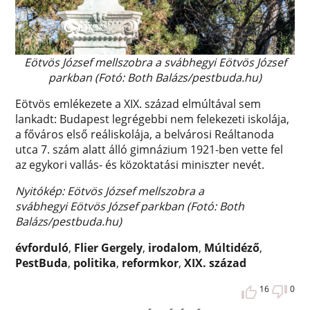
Eötvös József mellszobra a svábhegyi Eötvös József
parkban (Fotó: Both Balázs/pestbuda.hu)
Eötvös emlékezete a XIX. század elmúltával sem
lankadt: Budapest legrégebbi nem felekezeti iskolája,
a főváros első reáliskolája, a belvárosi Reáltanoda
utca 7. szám alatt álló gimnázium 1921-ben vette fel
az egykori vallás- és közoktatási miniszter nevét.
Nyitókép: Eötvös József mellszobra a
svábhegyi Eötvös József parkban (Fotó: Both
Balázs/pestbuda.hu)
évforduló
,
Flier Gergely
,
irodalom
,
Múltidéző
,
PestBuda
,
politika
,
reformkor
,
XIX. század
16
0