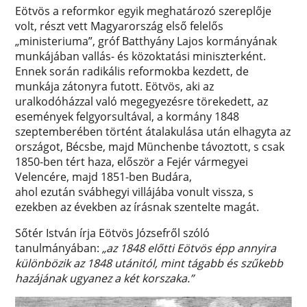
Eötvös a reformkor egyik meghatározó szereplője
volt, részt vett Magyarország első felelős
„ministeriuma”, gróf Batthyány Lajos kormányának
munkájában vallás- és közoktatási miniszterként.
Ennek során radikális reformokba kezdett, de
munkája zátonyra futott. Eötvös, aki az
uralkodóházzal való megegyezésre törekedett, az
események felgyorsultával, a kormány 1848
szeptemberében történt átalakulása után elhagyta az
országot, Bécsbe, majd Münchenbe távoztott, s csak
1850-ben tért haza, először a Fejér vármegyei
Velencére, majd 1851-ben Budára,
ahol ezután svábhegyi villájába vonult vissza, s
ezekben az években az írásnak szentelte magát.
Sőtér István írja Eötvös Józsefről szóló
tanulmányában:
„az 1848 előtti Eötvös épp annyira
különbözik az 1848 utánitól, mint tágabb és szűkebb
hazájának ugyanez a két korszaka.”