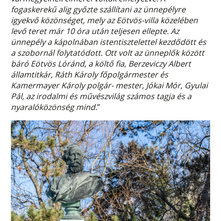
fogaskerekű alig győzte szállítani az ünnepélyre
igyekvő közönséget, mely az Eötvös-villa közelében
levő teret már 10 óra után teljesen ellepte. Az
ünnepély a kápolnában istentisztelettel kezdődött és
a szobornál folytatódott. Ott volt az ünneplők között
báró Eötvös Lóránd, a költő fia, Berzeviczy Albert
államtitkár, Ráth Károly főpolgármester és
Kamermayer Károly polgár- mester, Jókai Mór, Gyulai
Pál, az irodalmi és művészvilág számos tagja és a
nyaralóközönség mind.
”