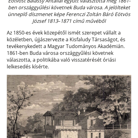
Eötvöst Balássy Antallal együtt választotta meg 1861-
ben országgyűlési követnek Buda városa. A jelölteket
ünneplő díszmenet képe Ferenczi Zoltán Báró Eötvös
József 1813
–
1871 című művéből
Az 1850-es évek közepétől ismét szerepet vállalt a
közéletben, újjászervezte a Kisfaludy Társaságot, és
tevékenykedett a Magyar Tudományos Akadémián.
1861-ben Buda városa országgyűlési követnek
válaszotta, a politikába való visszatérését óriási
lelkesedés kísérte.