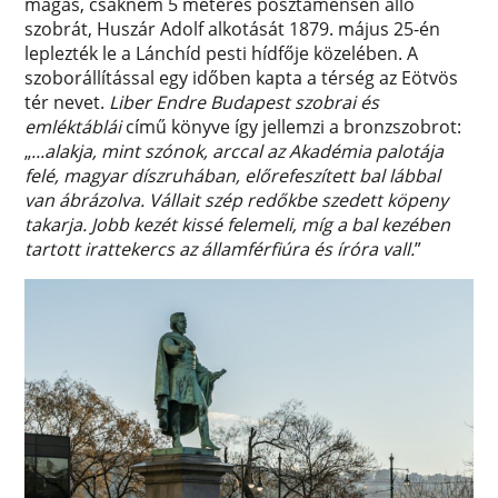
magas, csaknem 5 méteres posztamensen álló
szobrát, Huszár Adolf alkotását 1879. május 25-én
leplezték le a Lánchíd pesti hídfője közelében. A
szoborállítással egy időben kapta a térség az Eötvös
tér nevet.
Liber Endre Budapest szobrai és
emléktáblái
című könyve így jellemzi a bronzszobrot:
„
...alakja, mint szónok, arccal az Akadémia palotája
felé, magyar díszruhában, előrefeszített bal lábbal
van ábrázolva. Vállait szép redőkbe szedett köpeny
takarja. Jobb kezét kissé felemeli, míg a bal kezében
tartott irattekercs az államférfiúra és íróra vall.
”