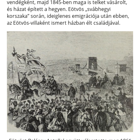
vendégként, majd 1845-ben maga is telket vásárolt,
és házat épített a hegyen. Eötvös „svábhegyi
korszaka” során, ideiglenes emigrációja után ebben,
az Eötvös-villaként ismert házban élt családjával.