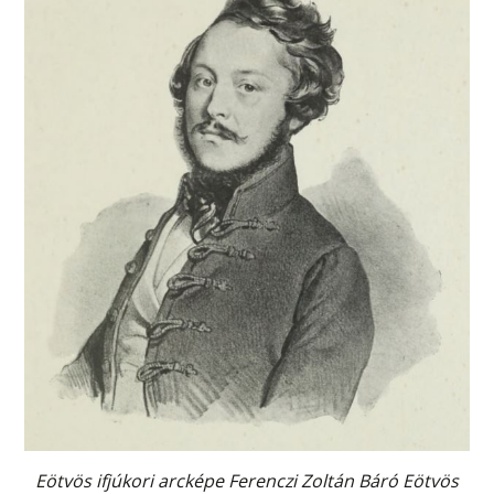
Eötvös ifjúkori arcképe Ferenczi Zoltán Báró Eötvös