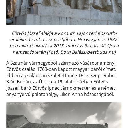
Eötvös József alakja a Kossuth Lajos téri Kossuth-
emlékmű szoborcsoportjában. Horvay János 1927-
ben állított alkotása 2015. március 3-a óta áll újra a
nemzet főterén (Fotó: Both Balázs/pestbuda.hu)
A Szatmár vármegyéből származó vásárosnaményi
Eötvös család 1768-ban kapott magyar bárói címet.
Ebben a családban született meg 1813. szeptember
3-án Budán, az Úri utca 19. alatti házban Eötvös
József, báró Eötvös Ignác tárnokmester és a német
anyanyelvű palotahölgy, Lilien Anna házasságából.