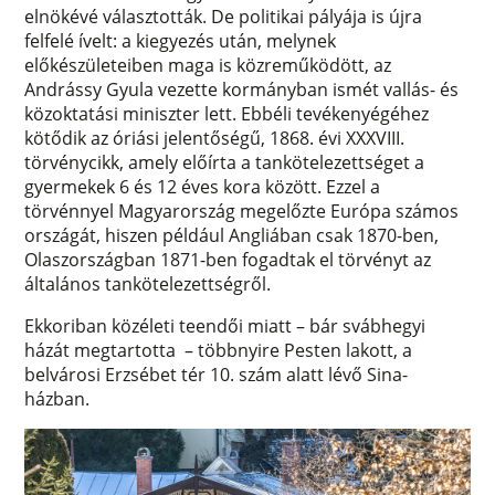
elnökévé választották. De politikai pályája is újra
felfelé ívelt: a kiegyezés után, melynek
előkészületeiben maga is közreműködött, az
Andrássy Gyula vezette kormányban ismét vallás- és
közoktatási miniszter lett. Ebbéli tevékenyégéhez
kötődik az óriási jelentőségű, 1868. évi XXXVIII.
törvénycikk, amely előírta a tankötelezettséget a
gyermekek 6 és 12 éves kora között. Ezzel a
törvénnyel Magyarország megelőzte Európa számos
országát, hiszen például Angliában csak 1870-ben,
Olaszországban 1871-ben fogadtak el törvényt az
általános tankötelezettségről.
Ekkoriban közéleti teendői miatt – bár svábhegyi
házát megtartotta – többnyire Pesten lakott, a
belvárosi Erzsébet tér 10. szám alatt lévő Sina-
házban.