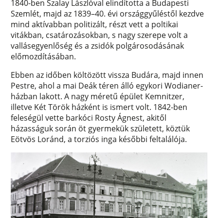
1840-ben Szalay Lászlóval elindította a Budapesti
Szemlét, majd az 1839–40. évi országgyűléstől kezdve
mind aktívabban politizált, részt vett a poltikai
vitákban, csatározásokban, s nagy szerepe volt a
vallásegyenlőség és a zsidók polgárosodásának
előmozdításában.
Ebben az időben költözött vissza Budára, majd innen
Pestre, ahol a mai Deák téren álló egykori Wodianer-
házban lakott. A nagy méretű épület Kemnitzer,
illetve Két Török házként is ismert volt. 1842-ben
feleségül vette barkóci Rosty Ágnest, akitől
házasságuk során öt gyermekük született, köztük
Eötvös Loránd, a torziós inga későbbi feltalálója.