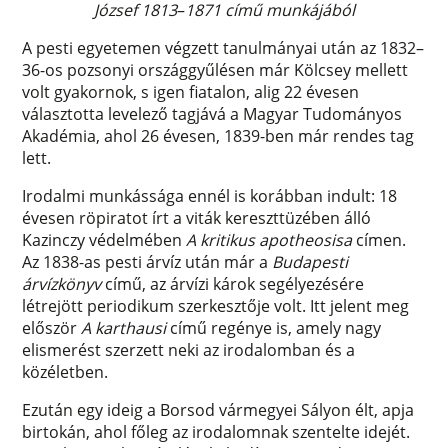
József 1813
–
1871 című munkájából
A pesti egyetemen végzett tanulmányai után az 1832–
36-os pozsonyi országgyűlésen már Kölcsey mellett
volt gyakornok, s igen fiatalon, alig 22 évesen
választotta levelező tagjává a Magyar Tudományos
Akadémia, ahol 26 évesen, 1839-ben már rendes tag
lett.
Irodalmi munkássága ennél is korábban indult: 18
évesen röpiratot írt a viták kereszttüzében álló
Kazinczy védelmében
A kritikus apotheosisa
címen.
Az 1838-as pesti árvíz után már a
Budapesti
árvízkönyv
című, az árvízi károk segélyezésére
létrejött periodikum szerkesztője volt. Itt jelent meg
először
A karthausi
című regénye is, amely nagy
elismerést szerzett neki az irodalomban és a
közéletben.
Ezután egy ideig a Borsod vármegyei Sályon élt, apja
birtokán, ahol főleg az irodalomnak szentelte idejét.