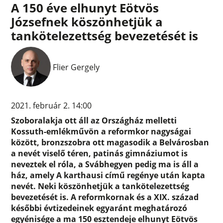
A 150 éve elhunyt Eötvös
Józsefnek köszönhetjük a
tankötelezettség bevezetését is
Flier Gergely
2021. február 2. 14:00
Szoboralakja ott áll az Országház melletti
Kossuth-emlékművön a reformkor nagyságai
között, bronzszobra ott magasodik a Belvárosban
a nevét viselő téren, patinás gimnáziumot is
neveztek el róla, a Svábhegyen pedig ma is áll a
ház, amely A karthausi című regénye után kapta
nevét. Neki köszönhetjük a tankötelezettség
bevezetését is. A reformkornak és a XIX. század
későbbi évtizedeinek egyaránt meghatározó
egyénisége a ma 150 esztendeje elhunyt Eötvös