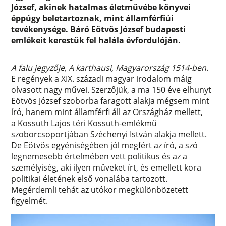
József, akinek hatalmas életművébe könyvei
éppúgy beletartoznak, mint államférfiúi
tevékenysége. Báró Eötvös József budapesti
emlékeit kerestük fel halála évfordulóján.
A falu jegyzője, A karthausi, Magyarország 1514-ben
.
E regények a XIX. századi magyar irodalom máig
olvasott nagy művei. Szerzőjük, a ma 150 éve elhunyt
Eötvös József szoborba faragott alakja mégsem mint
író, hanem mint államférfi áll az Országház mellett,
a Kossuth Lajos téri Kossuth-emlékmű
szoborcsoportjában Széchenyi István alakja mellett.
De Eötvös egyéniségében jól megfért az író, a szó
legnemesebb értelmében vett politikus és az a
személyiség, aki ilyen műveket írt, és emellett kora
politikai életének első vonalába tartozott.
Megérdemli tehát az utókor megkülönbözetett
figyelmét.