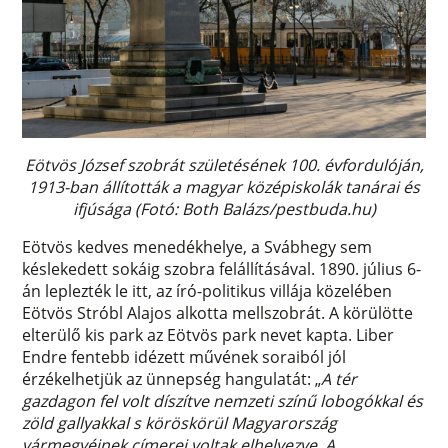
Eötvös József szobrát születésének 100. évfordulóján,
1913-ban állították a magyar középiskolák tanárai és
ifjúsága (Fotó: Both Balázs/pestbuda.hu)
Eötvös kedves menedékhelye, a Svábhegy sem
késlekedett sokáig szobra felállításával. 1890. július 6-
án leplezték le itt, az író-politikus villája közelében
Eötvös Stróbl Alajos alkotta mellszobrát. A körülötte
elterülő kis park az Eötvös park nevet kapta. Liber
Endre fentebb idézett művének soraiból jól
érzékelhetjük az ünnepség hangulatát: „
A tér
gazdagon fel volt díszítve nemzeti színű lobogókkal és
zöld gallyakkal s köröskörül Magyarország
vármegyéinek címerei voltak elhelyezve. A