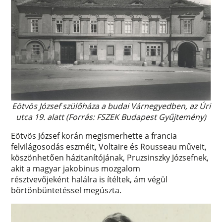
Eötvös József szülőháza a budai Várnegyedben, az Úri
utca 19. alatt (Forrás: FSZEK Budapest Gyűjtemény)
Eötvös József korán megismerhette a francia
felvilágosodás eszméit, Voltaire és Rousseau műveit,
köszönhetően házitanítójának, Pruzsinszky Józsefnek,
akit a magyar jakobinus mozgalom
résztvevőjeként halálra is ítéltek, ám végül
börtönbüntetéssel megúszta.