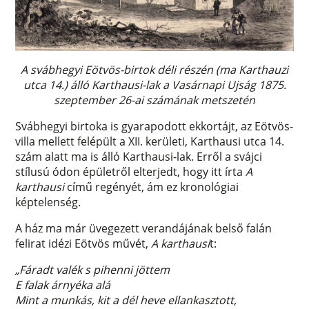
A svábhegyi Eötvös-birtok déli részén (ma Karthauzi
utca 14.) álló Karthausi-lak a Vasárnapi Ujság 1875.
szeptember 26-ai számának metszetén
Svábhegyi birtoka is gyarapodott ekkortájt, az Eötvös-
villa mellett felépült a XII. kerületi, Karthausi utca 14.
szám alatt ma is álló Karthausi-lak. Erről a svájci
stílusú ódon épületről elterjedt, hogy itt írta
A
karthausi
című regényét, ám ez kronológiai
képtelenség.
A ház ma már üvegezett verandájának belső falán
felirat idézi Eötvös művét,
A karthausi
t:
„Fáradt valék s pihenni jöttem
E falak árnyéka alá
Mint a munkás, kit a dél heve ellankasztott,