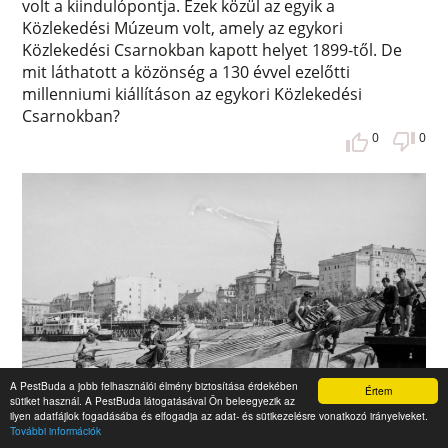
volt a kiindulópontja. Ezek közül az egyik a
Közlekedési Múzeum volt, amely az egykori
Közlekedési Csarnokban kapott helyet 1899-től. De
mit láthatott a közönség a 130 évvel ezelőtti
millenniumi kiállításon az egykori Közlekedési
Csarnokban?
0
0
A PestBuda a jobb felhasználói élmény biztosítása érdekében
Értem
sütiket használ. A PestBuda látogatásával Ön beleegyezik az
ilyen adatfájlok fogadásába és elfogadja az adat- és sütikezelésre vonatkozó irányelveket.
További információk