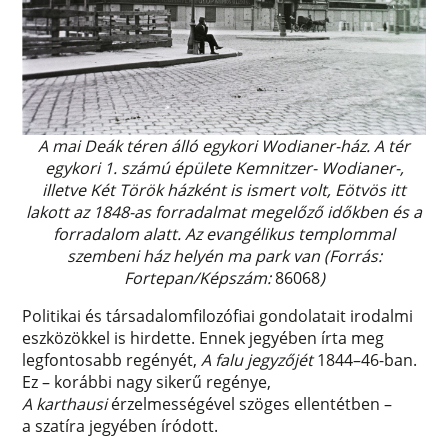
A mai Deák téren álló egykori Wodianer-ház. A tér
egykori 1. számú épülete Kemnitzer- Wodianer-,
illetve Két Török házként is ismert volt, Eötvös itt
lakott az 1848-as forradalmat megelőző időkben és a
forradalom alatt. Az evangélikus templommal
szembeni ház helyén ma park van (Forrás:
Fortepan/Képszám:
86068
)
Politikai és társadalomfilozófiai gondolatait irodalmi
eszközökkel is hirdette. Ennek jegyében írta meg
legfontosabb regényét,
A falu jegyzőjét
1844–46-ban.
Ez – korábbi nagy sikerű regénye,
A karthausi
érzelmességével szöges ellentétben –
a szatíra jegyében íródott.