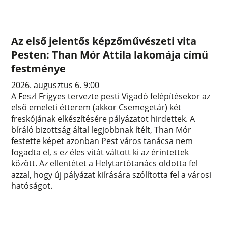
Az első jelentős képzőművészeti vita
Pesten: Than Mór Attila lakomája című
festménye
2026. augusztus 6. 9:00
A Feszl Frigyes tervezte pesti Vigadó felépítésekor az
első emeleti étterem (akkor Csemegetár) két
freskójának elkészítésére pályázatot hirdettek. A
bíráló bizottság által legjobbnak ítélt, Than Mór
festette képet azonban Pest város tanácsa nem
fogadta el, s ez éles vitát váltott ki az érintettek
között. Az ellentétet a Helytartótanács oldotta fel
azzal, hogy új pályázat kiírására szólította fel a városi
hatóságot.