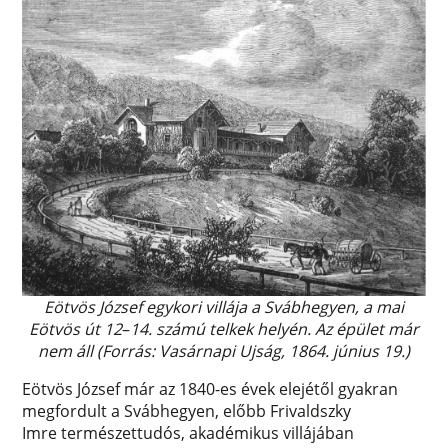
Eötvös József egykori villája a Svábhegyen, a mai
Eötvös út 12
–
14. számú telkek helyén. Az épület már
nem áll (Forrás: Vasárnapi Ujság, 1864. június 19.)
Eötvös József már az 1840-es évek elejétől gyakran
megfordult a Svábhegyen, előbb Frivaldszky
Imre természettudós, akadémikus villájában