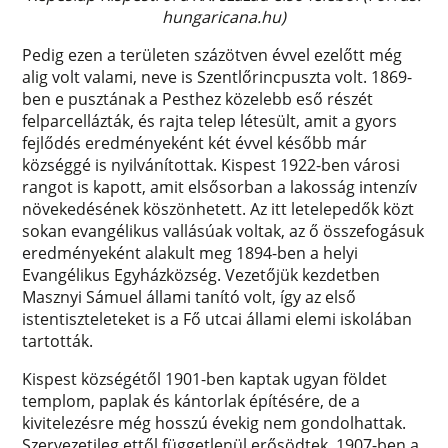
hungaricana.hu)
Pedig ezen a területen százötven évvel ezelőtt még
alig volt valami, neve is Szentlőrincpuszta volt. 1869-
ben e pusztának a Pesthez közelebb eső részét
felparcellázták, és rajta telep létesült, amit a gyors
fejlődés eredményeként két évvel később már
községgé is nyilvánítottak. Kispest 1922-ben városi
rangot is kapott, amit elsősorban a lakosság intenzív
növekedésének köszönhetett. Az itt letelepedők közt
sokan evangélikus vallásúak voltak, az ő összefogásuk
eredményeként alakult meg 1894-ben a helyi
Evangélikus Egyházközség. Vezetőjük kezdetben
Masznyi Sámuel állami tanító volt, így az első
istentiszteleteket is a Fő utcai állami elemi iskolában
tartották.
Kispest községétől 1901-ben kaptak ugyan földet
templom, paplak és kántorlak építésére, de a
kivitelezésre még hosszú évekig nem gondolhattak.
Szervezetileg ettől függetlenül erősödtek, 1907-ben a