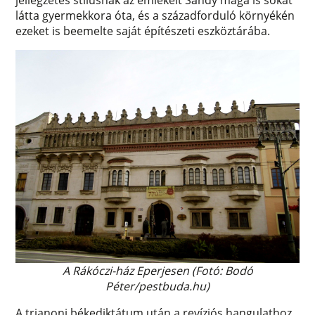
jellegzetes stílusnak az emlékeit Sándy maga is sokat
látta gyermekkora óta, és a századforduló környékén
ezeket is beemelte saját építészeti eszköztárába.
A Rákóczi-ház Eperjesen (Fotó: Bodó
Péter/pestbuda.hu)
A trianoni békediktátum után a revíziós hangulathoz