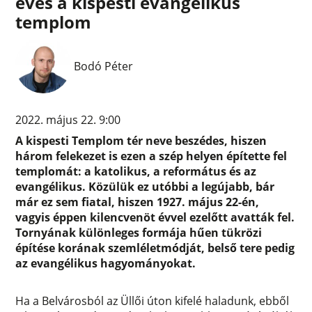
éves a kispesti evangélikus
templom
Bodó Péter
2022. május 22. 9:00
A kispesti Templom tér neve beszédes, hiszen
három felekezet is ezen a szép helyen építette fel
templomát: a katolikus, a református és az
evangélikus. Közülük ez utóbbi a legújabb, bár
már ez sem fiatal, hiszen 1927. május 22-én,
vagyis éppen kilencvenöt évvel ezelőtt avatták fel.
Tornyának különleges formája hűen tükrözi
építése korának szemléletmódját, belső tere pedig
az evangélikus hagyományokat.
Ha a Belvárosból az Üllői úton kifelé haladunk, ebből