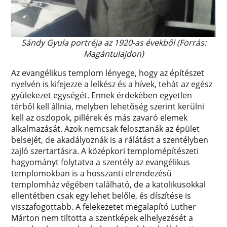
Sándy Gyula portréja az 1920-as évekből (Forrás:
Magántulajdon)
Az evangélikus templom lényege, hogy az építészet
nyelvén is kifejezze a lelkész és a hívek, tehát az egész
gyülekezet egységét. Ennek érdekében egyetlen
térből kell állnia, melyben lehetőség szerint kerülni
kell az oszlopok, pillérek és más zavaró elemek
alkalmazását. Azok nemcsak felosztanák az épület
belsejét, de akadályoznák is a rálátást a szentélyben
zajló szertartásra. A középkori templomépítészeti
hagyományt folytatva a szentély az evangélikus
templomokban is a hosszanti elrendezésű
templomház végében található, de a katolikusokkal
ellentétben csak egy lehet belőle, és díszítése is
visszafogottabb. A felekezetet megalapító Luther
Márton nem tiltotta a szentképek elhelyezését a