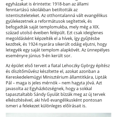
egyházakat is érintette: 1918-ban az állami
fenntartású iskolákban betiltották az
istentiszteleteket. Az otthontalanná vált evangélikus
gyülekezetnek a reformátusok segítettek, és
befogadták saját templomukba, mely még a XIX.
század utolsó éveiben felépült. Ezt csak ideiglenes
megoldásként képzelték el a hívek, így gyűjtésbe
kezdtek, és 1924 nyarára sikerült odáig eljutni, hogy
letegyék egy saját templom alapkövét. Az ünnepélyes
eseményre június 9-én került sor.
Az épület első terveit a fiatal Lehoczky György építész
és díszítőművész készítette el, azokat azonban a
Kereskedelemügyi Minisztérium államtitkára, Lipták
Pál – maga is jeles mérnök – nem hagyta jóvá. Azt
javasolta az Egyházközségnek, hogy a sokkal
tapasztaltabb Sándy Gyulát bízzák meg az új tervek
elkészítésével, aki hívő evangélikusként pontosan
ismeri a felekezet különleges előírásait is.