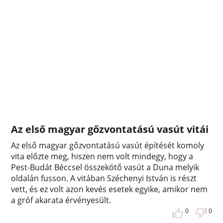
Az első magyar gőzvontatású vasút vitái
Az első magyar gőzvontatású vasút építését komoly
vita előzte meg, hiszen nem volt mindegy, hogy a
Pest-Budát Béccsel összekötő vasút a Duna melyik
oldalán fusson. A vitában Széchenyi István is részt
vett, és ez volt azon kevés esetek egyike, amikor nem
a gróf akarata érvényesült.
0
0