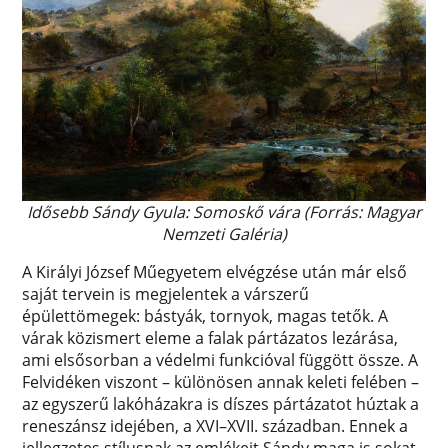
Idősebb Sándy Gyula: Somoskő vára (Forrás: Magyar
Nemzeti Galéria)
A Királyi József Műegyetem elvégzése után már első
saját tervein is megjelentek a várszerű
épülettömegek: bástyák, tornyok, magas tetők. A
várak közismert eleme a falak pártázatos lezárása,
ami elsősorban a védelmi funkcióval függött össze. A
Felvidéken viszont – különösen annak keleti felében –
az egyszerű lakóházakra is díszes pártázatot húztak a
reneszánsz idejében, a XVI–XVII. században. Ennek a