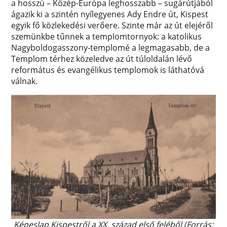
a hosszú – Közép-Európa leghosszabb – sugárútjából
ágazik ki a szintén nyílegyenes Ady Endre út, Kispest
egyik fő közlekedési verőere. Szinte már az út elejéről
szemünkbe tűnnek a templomtornyok: a katolikus
Nagyboldogasszony-templomé a legmagasabb, de a
Templom térhez közeledve az út túloldalán lévő
református és evangélikus templomok is láthatóvá
válnak.
Képeslap Kispestről a XX. század első feléből (Forrás: