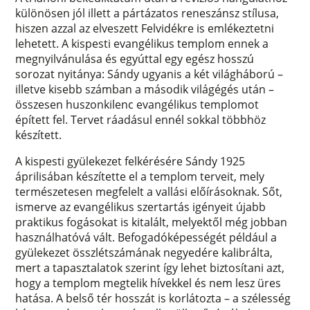
különösen jól illett a pártázatos reneszánsz stílusa,
hiszen azzal az elveszett Felvidékre is emlékeztetni
lehetett. A kispesti evangélikus templom ennek a
megnyilvánulása és egyúttal egy egész hosszú
sorozat nyitánya: Sándy ugyanis a két világháború –
illetve kisebb számban a második világégés után –
összesen huszonkilenc evangélikus templomot
épített fel. Tervet ráadásul ennél sokkal többhöz
készített.
A kispesti gyülekezet felkérésére Sándy 1925
áprilisában készítette el a templom terveit, mely
természetesen megfelelt a vallási előírásoknak. Sőt,
ismerve az evangélikus szertartás igényeit újabb
praktikus fogásokat is kitalált, melyektől még jobban
használhatóvá vált. Befogadóképességét például a
gyülekezet összlétszámának negyedére kalibrálta,
mert a tapasztalatok szerint így lehet biztosítani azt,
hogy a templom megtelik hívekkel és nem lesz üres
hatása. A belső tér hosszát is korlátozta – a szélesség