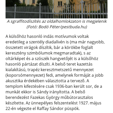
A sgraffitodíszítés az oldalhomlokzaton is megjelenik
(Fotó: Bodó Péter/pestbuda.hu)
A külsőhöz hasonló indás motívumok voltak
eredetileg a szentély diadalívén is (ma már nagyobb,
összetett virágok díszítik, bár a körökbe foglalt
keresztény szimbólumok megmaradtak), s az
oltárképet és a szószék hangvetőjét is a külsőhöz
hasonló pártázat díszíti. A belső teret kazettás
kialakítású, trapéz keresztmetszetű mennyezet
(koporsómennyezet) fedi, amelynek formáját a jobb
akusztika érdekében választotta a tervező. A
templom kifestésére csak 1936-ban került sor, de a
munkát ekkor is Sándy irányította. A belső
berendezést Fazekas György műbútorasztalos
készítette. Az ünnepélyes felszentelést 1927. május
22-én végezte el Raffay Sándor püspök.