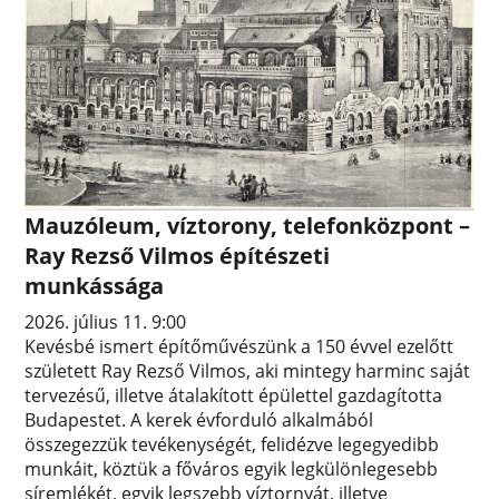
Mauzóleum, víztorony, telefonközpont –
Ray Rezső Vilmos építészeti
munkássága
2026. július 11. 9:00
Kevésbé ismert építőművészünk a 150 évvel ezelőtt
született Ray Rezső Vilmos, aki mintegy harminc saját
tervezésű, illetve átalakított épülettel gazdagította
Budapestet. A kerek évforduló alkalmából
összegezzük tevékenységét, felidézve legegyedibb
munkáit, köztük a főváros egyik legkülönlegesebb
síremlékét, egyik legszebb víztornyát, illetve