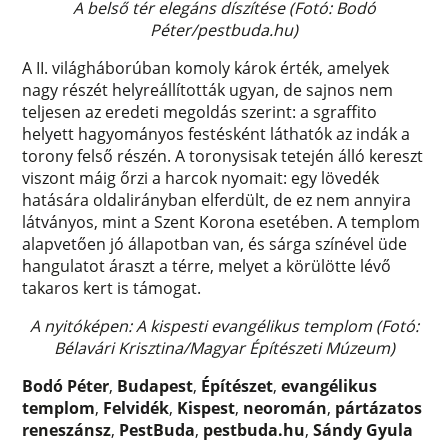
A belső tér elegáns díszítése (Fotó: Bodó
Péter/pestbuda.hu)
A II. világháborúban komoly károk érték, amelyek
nagy részét helyreállították ugyan, de sajnos nem
teljesen az eredeti megoldás szerint: a sgraffito
helyett hagyományos festésként láthatók az indák a
torony felső részén. A toronysisak tetején álló kereszt
viszont máig őrzi a harcok nyomait: egy lövedék
hatására oldalirányban elferdült, de ez nem annyira
látványos, mint a Szent Korona esetében. A templom
alapvetően jó állapotban van, és sárga színével üde
hangulatot áraszt a térre, melyet a körülötte lévő
takaros kert is támogat.
A nyitóképen: A kispesti evangélikus templom (Fotó:
Bélavári Krisztina/Magyar Építészeti Múzeum)
Bodó Péter
,
Budapest
,
Építészet
,
evangélikus
templom
,
Felvidék
,
Kispest
,
neoromán
,
pártázatos
reneszánsz
,
PestBuda
,
pestbuda.hu
,
Sándy Gyula