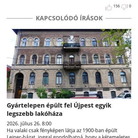
156
0
KAPCSOLÓDÓ ÍRÁSOK
Gyártelepen épült fel Újpest egyik
legszebb lakóháza
2026. július 26. 8:00
Ha valaki csak fényképen látja az 1900-ban épült
Leiner-házat, joggal gondolhatná, hogy a kétemeletes