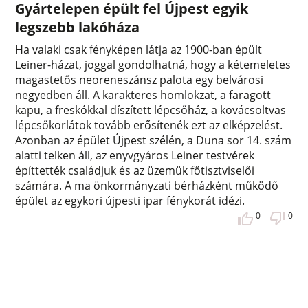
Gyártelepen épült fel Újpest egyik
legszebb lakóháza
Ha valaki csak fényképen látja az 1900-ban épült
Leiner-házat, joggal gondolhatná, hogy a kétemeletes
magastetős neoreneszánsz palota egy belvárosi
negyedben áll. A karakteres homlokzat, a faragott
kapu, a freskókkal díszített lépcsőház, a kovácsoltvas
lépcsőkorlátok tovább erősítenék ezt az elképzelést.
Azonban az épület Újpest szélén, a Duna sor 14. szám
alatti telken áll, az enyvgyáros Leiner testvérek
építtették családjuk és az üzemük főtisztviselői
számára. A ma önkormányzati bérházként működő
épület az egykori újpesti ipar fénykorát idézi.
0
0