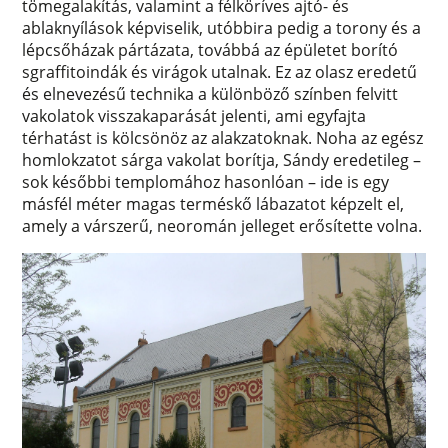
tömegalakítás, valamint a félköríves ajtó- és
ablaknyílások képviselik, utóbbira pedig a torony és a
lépcsőházak pártázata, továbbá az épületet borító
sgraffitoindák és virágok utalnak. Ez az olasz eredetű
és elnevezésű technika a különböző színben felvitt
vakolatok visszakaparását jelenti, ami egyfajta
térhatást is kölcsönöz az alakzatoknak. Noha az egész
homlokzatot sárga vakolat borítja, Sándy eredetileg –
sok későbbi templomához hasonlóan – ide is egy
másfél méter magas terméskő lábazatot képzelt el,
amely a várszerű, neoromán jelleget erősítette volna.