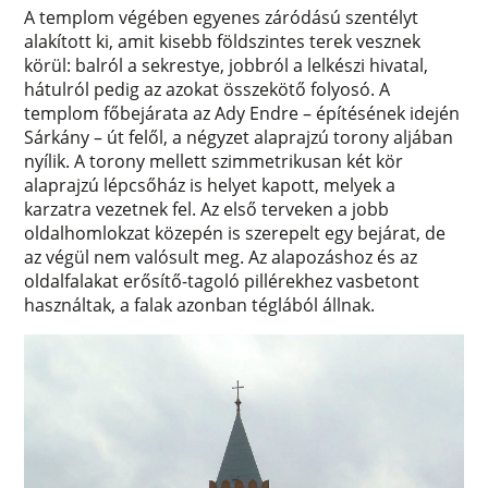
A templom végében egyenes záródású szentélyt
alakított ki, amit kisebb földszintes terek vesznek
körül: balról a sekrestye, jobbról a lelkészi hivatal,
hátulról pedig az azokat összekötő folyosó. A
templom főbejárata az Ady Endre – építésének idején
Sárkány – út felől, a négyzet alaprajzú torony aljában
nyílik. A torony mellett szimmetrikusan két kör
alaprajzú lépcsőház is helyet kapott, melyek a
karzatra vezetnek fel. Az első terveken a jobb
oldalhomlokzat közepén is szerepelt egy bejárat, de
az végül nem valósult meg. Az alapozáshoz és az
oldalfalakat erősítő-tagoló pillérekhez vasbetont
használtak, a falak azonban téglából állnak.