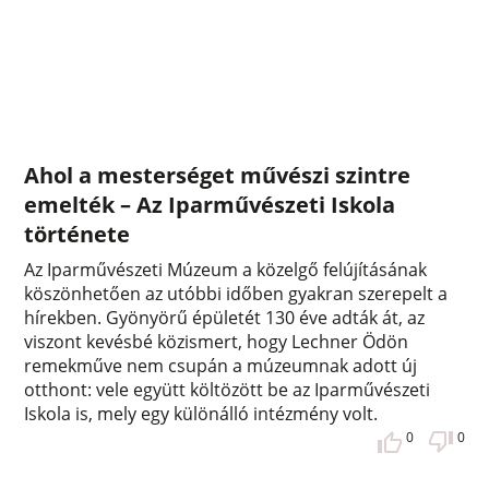
Ahol a mesterséget művészi szintre
emelték – Az Iparművészeti Iskola
története
Az Iparművészeti Múzeum a közelgő felújításának
köszönhetően az utóbbi időben gyakran szerepelt a
hírekben. Gyönyörű épületét 130 éve adták át, az
viszont kevésbé közismert, hogy Lechner Ödön
remekműve nem csupán a múzeumnak adott új
otthont: vele együtt költözött be az Iparművészeti
Iskola is, mely egy különálló intézmény volt.
0
0