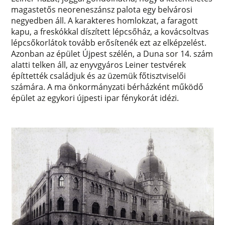
magastetős neoreneszánsz palota egy belvárosi
negyedben áll. A karakteres homlokzat, a faragott
kapu, a freskókkal díszített lépcsőház, a kovácsoltvas
lépcsőkorlátok tovább erősítenék ezt az elképzelést.
Azonban az épület Újpest szélén, a Duna sor 14. szám
alatti telken áll, az enyvgyáros Leiner testvérek
építtették családjuk és az üzemük főtisztviselői
számára. A ma önkormányzati bérházként működő
épület az egykori újpesti ipar fénykorát idézi.