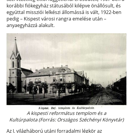
korábbi fiókegyház státusából kilépve önállósult, és
egyúttal missziói lelkészi állomássá is vált, 1922-ben
pedig – Kispest városi rangra emelése után –
anyaegyházzá alakult.
A kispesti református templom és a
Kultúrpalota (Forrás: Országos Széchényi Könyvtár)
Az I. világháború utáni forradalmi légkör az