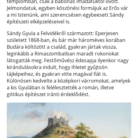
templomban, csak a babonás imádatuktól óvott.
Jelmondatuk, egyben köszönési formájuk az Erős vár
a mi Istenünk, ami szerencsésen egybeesett Sándy
építészeti elképzeléseivel is.
Sándy Gyula a Felvidékről származott: Eperjesen
született 1868-ban, és bár már hároméves korában
Budára költözött a család, gyakran jártak vissza,
leginkább a Rimaszombatban maradt rokonokat
látogatták meg. Festőművész édesapja ilyenkor nagy
kirándulásokra indult, hogy ihletet gyűjtsön
tájképeihez, és gyakran vitte magával fiát is.
Különösen kedvelte a középkori várromokat, amelyek
a kis Gyulában is felélesztették a román, illetve
gótikus építészet iránti érdeklődést.