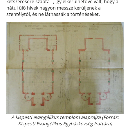
kétszeresére szabta –, így elkerülhetővé vált, hogy a
hátul ülő hívek nagyon messze kerüljenek a
szentélytől, és ne láthassák a történéseket.
A kispesti evangélikus templom alaprajza (Forrás:
Kispesti Evangélikus Egyházközség Irattára)