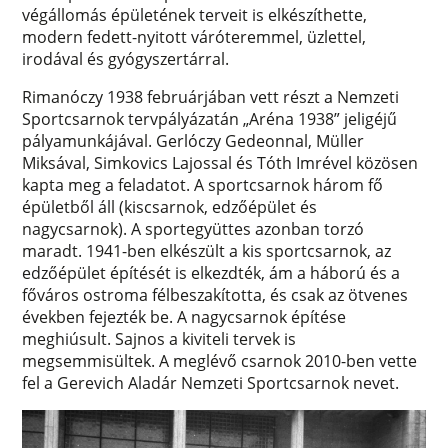
végállomás épületének terveit is elkészíthette,
modern fedett-nyitott váróteremmel, üzlettel,
irodával és gyógyszertárral.
Rimanóczy 1938 februárjában vett részt a Nemzeti
Sportcsarnok tervpályázatán „Aréna 1938” jeligéjű
pályamunkájával. Gerlóczy Gedeonnal, Müller
Miksával, Simkovics Lajossal és Tóth Imrével közösen
kapta meg a feladatot. A sportcsarnok három fő
épületből áll (kiscsarnok, edzőépület és
nagycsarnok). A sportegyüttes azonban torzó
maradt. 1941-ben elkészült a kis sportcsarnok, az
edzőépület építését is elkezdték, ám a háború és a
főváros ostroma félbeszakította, és csak az ötvenes
években fejezték be. A nagycsarnok építése
meghiúsult. Sajnos a kiviteli tervek is
megsemmisültek. A meglévő csarnok 2010-ben vette
fel a Gerevich Aladár Nemzeti Sportcsarnok nevet.