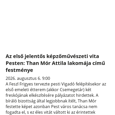
Az első jelentős képzőművészeti vita
Pesten: Than Mór Attila lakomája című
festménye
2026. augusztus 6. 9:00
A Feszl Frigyes tervezte pesti Vigadó felépítésekor az
első emeleti étterem (akkor Csemegetár) két
freskójának elkészítésére pályázatot hirdettek. A
bíráló bizottság által legjobbnak ítélt, Than Mór
festette képet azonban Pest város tanácsa nem
fogadta el, s ez éles vitát váltott ki az érintettek