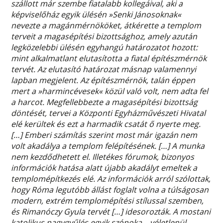
szállott már szembe fiatalabb kollegáival, aki a
képviselőház egyik ülésén »Senki Jánosoknak«
nevezte a magánmérnököket, átkérette a templom
terveit a magasépítési bizottsághoz, amely azután
legközelebbi ülésén egyhangú határozatot hozott:
mint alkalmatlant elutasította a fiatal építészmérnök
tervét. Az elutasító határozat másnap valamennyi
lapban megjelent. Az építészmérnök, talán éppen
mert a »harmincévesek« közül való volt, nem adta fel
a harcot. Megfellebbezte a magasépítési bizottság
döntését, tervei a Központi Egyházművészeti Hivatal
elé kerültek és ezt a harmadik csatát ő nyerte meg.
[…] Emberi számítás szerint most már igazán nem
volt akadálya a templom felépítésének. […] A munka
nem kezdődhetett el. Illetékes fórumok, bizonyos
információk hatása alatt újabb akadályt emeltek a
templomépítkezés elé. Az információk arról szólottak,
hogy Róma legutóbb állást foglalt volna a túlságosan
modern, extrém templomépítési stílussal szemben,
és Rimanóczy Gyula tervét […] idesorozták. A mostani
katolikus nagygyűlés egyik szónoka – véletlenül