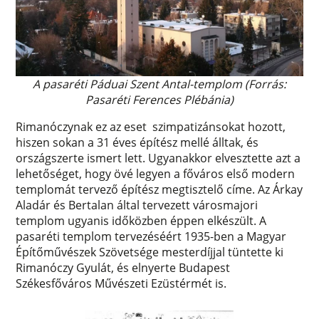
A pasaréti Páduai Szent Antal-templom (Forrás:
Pasaréti Ferences Plébánia)
Rimanóczynak ez az eset szimpatizánsokat hozott,
hiszen sokan a 31 éves építész mellé álltak, és
országszerte ismert lett. Ugyanakkor elvesztette azt a
lehetőséget, hogy övé legyen a főváros első modern
templomát tervező építész megtisztelő címe. Az Árkay
Aladár és Bertalan által tervezett városmajori
templom ugyanis időközben éppen elkészült. A
pasaréti templom tervezéséért 1935-ben a Magyar
Építőművészek Szövetsége mesterdíjjal tüntette ki
Rimanóczy Gyulát, és elnyerte Budapest
Székesfőváros Művészeti Ezüstérmét is.