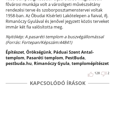
fővárosi munkája volt a városligeti művészsétány
rendezési terve és szoborposztamenstervei voltak
1958-ban. Az Óbudai Kísérleti Lakótelepen a fiaival, ifj.
Rimanóczy Gyulával és Jenővel jegyzett közös terveket
immár két fia valósította meg.
Nyitókép: A pasaréti templom a buszvégállomással
(Forrás: Fortepan/Képszám:44841)
Építészet
,
Örökségünk
,
Páduai Szent Antal-
templom
,
Pasaréti templom
,
PestBuda
,
pestbuda.hu
,
Rimanóczy Gyula
,
templomépítészet
128
2
KAPCSOLÓDÓ ÍRÁSOK