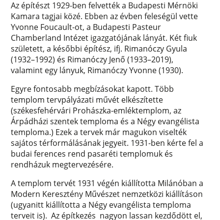
Az építészt 1929-ben felvették a Budapesti Mérnöki
Kamara tagjai közé. Ebben az évben feleségül vette
Yvonne Foucault-ot, a Budapesti Pasteur
Chamberland Intézet igazgatójának lányát. Két fiuk
született, a későbbi építész, ifj. Rimanóczy Gyula
(1932–1992) és Rimanóczy Jenő (1933–2019),
valamint egy lányuk, Rimanóczy Yvonne (1930).
Egyre fontosabb megbízásokat kapott. Több
templom tervpályázati művét elkészítette
(székesfehérvári Prohászka-emléktemplom, az
Árpádházi szentek temploma és a Négy evangélista
temploma.) Ezek a tervek már magukon viselték
sajátos térformálásának jegyeit. 1931-ben kérte fel a
budai ferences rend pasaréti templomuk és
rendházuk megtervezésére.
A templom tervét 1931 végén kiállította Milánóban a
Modern Keresztény Művészet nemzetközi kiállításon
(ugyanitt kiállította a Négy evangélista temploma
terveit is). Az építkezés nagyon lassan kezdődött el,