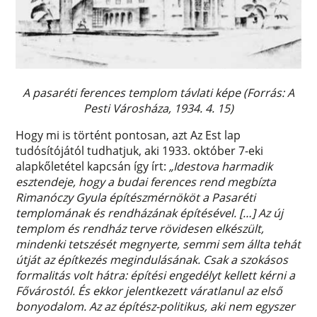
A pasaréti ferences templom távlati képe (Forrás: A
Pesti Városháza, 1934. 4. 15)
Hogy mi is történt pontosan, azt Az Est lap
tudósítójától tudhatjuk, aki 1933. október 7-eki
alapkőletétel kapcsán így írt:
„Idestova harmadik
esztendeje, hogy a budai ferences rend megbízta
Rimanóczy Gyula építészmérnököt a Pasaréti
templomának és rendházának építésével. […] Az új
templom és rendház terve rövidesen elkészült,
mindenki tetszését megnyerte, semmi sem állta tehát
útját az építkezés megindulásának. Csak a szokásos
formalitás volt hátra: építési engedélyt kellett kérni a
Fővárostól. És ekkor jelentkezett váratlanul az első
bonyodalom. Az az építész-politikus, aki nem egyszer