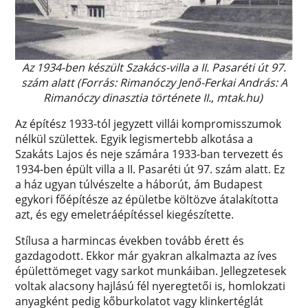
Az 1934-ben készült Szakács-villa a II. Pasaréti út 97.
szám alatt (Forrás: Rimanóczy Jenő-Ferkai András: A
Rimanóczy dinasztia története II.
,
mtak.hu)
Az építész 1933-tól jegyzett villái kompromisszumok
nélkül születtek. Egyik legismertebb alkotása a
Szakáts Lajos és neje számára 1933-ban tervezett és
1934-ben épült villa a II. Pasaréti út 97. szám alatt. Ez
a ház ugyan túlvészelte a háborút, ám Budapest
egykori főépítésze az épületbe költözve átalakította
azt, és egy emeletráépítéssel kiegészítette.
Stílusa a harmincas években tovább érett és
gazdagodott. Ekkor már gyakran alkalmazta az íves
épülettömeget vagy sarkot munkáiban. Jellegzetesek
voltak alacsony hajlású fél nyeregtetői is, homlokzati
anyagként pedig kőburkolatot vagy klinkertéglát