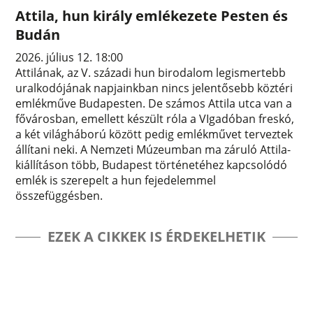
Attila, hun király emlékezete Pesten és
Budán
2026. július 12. 18:00
Attilának, az V. századi hun birodalom legismertebb
uralkodójának napjainkban nincs jelentősebb köztéri
emlékműve Budapesten. De számos Attila utca van a
fővárosban, emellett készült róla a VIgadóban freskó,
a két világháború között pedig emlékművet terveztek
állítani neki. A Nemzeti Múzeumban ma záruló Attila-
kiállításon több, Budapest történetéhez kapcsolódó
emlék is szerepelt a hun fejedelemmel
összefüggésben.
EZEK A CIKKEK IS ÉRDEKELHETIK