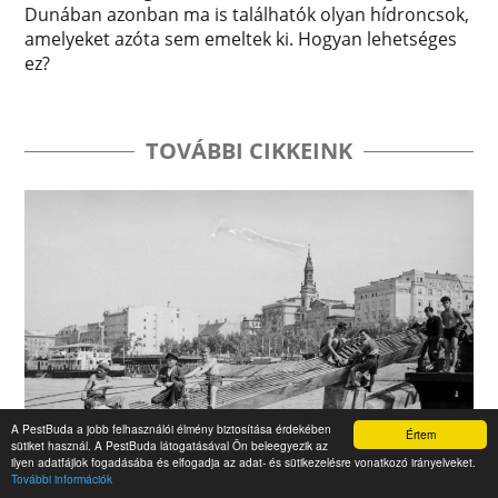
Dunában azonban ma is találhatók olyan hídroncsok,
amelyeket azóta sem emeltek ki. Hogyan lehetséges
ez?
TOVÁBBI CIKKEINK
A PestBuda a jobb felhasználói élmény biztosítása érdekében
Értem
sütiket használ. A PestBuda látogatásával Ön beleegyezik az
ilyen adatfájlok fogadásába és elfogadja az adat- és sütikezelésre vonatkozó irányelveket.
További információk