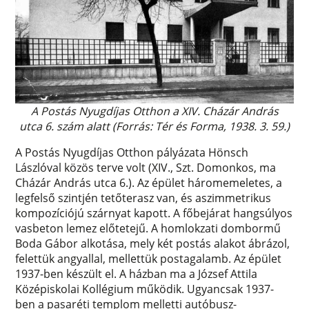
A Postás Nyugdíjas Otthon a XIV. Cházár András
utca 6. szám alatt (Forrás: Tér és Forma, 1938. 3. 59.)
A Postás Nyugdíjas Otthon pályázata Hönsch
Lászlóval közös terve volt (XIV., Szt. Domonkos, ma
Cházár András utca 6.). Az épület háromemeletes, a
legfelső szintjén tetőterasz van, és aszimmetrikus
kompozíciójú szárnyat kapott. A főbejárat hangsúlyos
vasbeton lemez előtetejű. A homlokzati dombormű
Boda Gábor alkotása, mely két postás alakot ábrázol,
felettük angyallal, mellettük postagalamb. Az épület
1937-ben készült el. A házban ma a József Attila
Középiskolai Kollégium működik. Ugyancsak 1937-
ben a pasaréti templom melletti autóbusz-