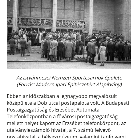
Az istvánmezei Nemzeti Sportcsarnok épülete
(Forrás: Modern Ipari Építészetért Alapítvány)
Ebben az időszakban a legnagyobb megvalósult
középülete a Dob utcai postapalota volt. A Budapesti
Postaigazgatóság és Erzsébet Automata
Telefonközpontban a fővárosi postaigazgatóság
mellett helyet kapott az Erzsébet telefonközpont, az
utalványleszámoló hivatal, a 7. számú felvevő
postahivatal, a bélyegmúzeum, valamint tanfolyami