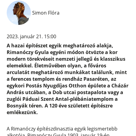
Simon Flóra
2023. január 21. 15:00
A hazai építészet egyik meghatározó alakja,
Rimanóczy Gyula egyéni módon ötvözte a kor
modern törekvéseit nemzeti jellegű és klasszikus
elemekkel. Életművében olyan, a főváros
arculatát meghatározó munkákat találunk, mint
a ferences templom és rendház Pasaréten, az
egykori Postás Nyugdíjas Otthon épülete a Cházár
András utcában, a Dob utcai postapalota vagy a
zuglói Páduai Szent Antal-plébániatemplom a
Bosnyák téren. A 120 éve született építészre
emlékezünk.
A Rimanóczy építészdinasztia egyik legismertebb
alkotója, Rimanóczy Gyula 1903. január 19-én