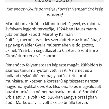
Rimanóczy Gyula portrérja (Forrás: Nemzeti Örökség
Intézete)
Már abban az időben kitűnt tehetségével, és mint az
évfolyam legjobb tervezője, 1924-ben Hauszmann-
jutalomdíjat kapott. Maróthy Kálmán
építész, mérnök-ezredes szerződtette az irodájába, és
egy évig Wälder Gyula műtermében is dolgozott,
akinek 1926-ban segédkezett a Ciszterci Szent Imre
Gimnázium tervezése során.
Rimanóczy folyamatosan képezte magát, külföldön is
számos tanulmányúton vett részt. A német és a
holland téglaépítészet nagy hatást tett korai
munkáira, miközben a korszerű építészetet nemzeti
hagyományokkal ötvözte. Első önálló és megvalósult
hazai munkája a német hatásokat mutató Somlói út
6/b alatti villa volt. (Az 1926-ban Lengyelországban
épült Markowsi-villa volt az első önálló terve).