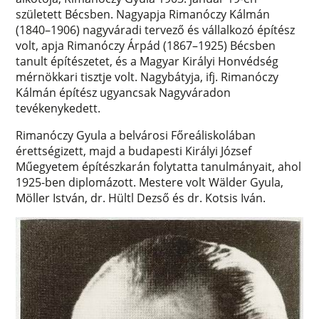
született Bécsben. Nagyapja Rimanóczy Kálmán
(1840–1906) nagyváradi tervező és vállalkozó építész
volt, apja Rimanóczy Árpád (1867–1925) Bécsben
tanult építészetet, és a Magyar Királyi Honvédség
mérnökkari tisztje volt. Nagybátyja, ifj. Rimanóczy
Kálmán építész ugyancsak Nagyváradon
tevékenykedett.
Rimanóczy Gyula a belvárosi Főreáliskolában
érettségizett, majd a budapesti Királyi József
Műegyetem építészkarán folytatta tanulmányait, ahol
1925-ben diplomázott. Mestere volt Wälder Gyula,
Möller István, dr. Hültl Dezső és dr. Kotsis Iván.