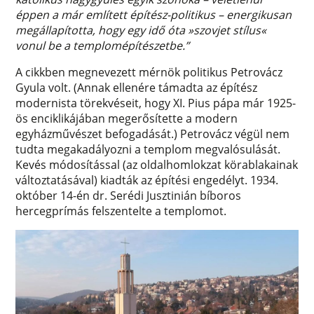
éppen a már említett építész-politikus – energikusan
megállapította, hogy egy idő óta »szovjet stílus«
vonul be a templomépítészetbe.”
A cikkben megnevezett mérnök politikus Petrovácz
Gyula volt. (Annak ellenére támadta az építész
modernista törekvéseit, hogy XI. Pius pápa már 1925-
ös enciklikájában megerősítette a modern
egyházművészet befogadását.) Petrovácz végül nem
tudta megakadályozni a templom megvalósulását.
Kevés módosítással (az oldalhomlokzat körablakainak
változtatásával) kiadták az építési engedélyt. 1934.
október 14-én dr. Serédi Jusztinián bíboros
hercegprímás felszentelte a templomot.