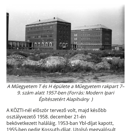
A Műegyetem T és H épülete a Műegyetem rakpart 7–
9. szám alatt 1957-ben (Forrás: Modern Ipari
Építészetért Alapítvány )
A KÖZTI-nél először tervező volt, majd később
osztályvezető 1958. december 21-én
bekövetkezett haláláig. 1953-ban Ybl-díjat kapott,
1955-ben pedig Kossuth-díjat. Utolsó megvalósult