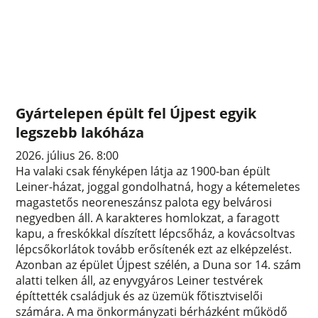
Gyártelepen épült fel Újpest egyik
legszebb lakóháza
2026. július 26. 8:00
Ha valaki csak fényképen látja az 1900-ban épült
Leiner-házat, joggal gondolhatná, hogy a kétemeletes
magastetős neoreneszánsz palota egy belvárosi
negyedben áll. A karakteres homlokzat, a faragott
kapu, a freskókkal díszített lépcsőház, a kovácsoltvas
lépcsőkorlátok tovább erősítenék ezt az elképzelést.
Azonban az épület Újpest szélén, a Duna sor 14. szám
alatti telken áll, az enyvgyáros Leiner testvérek
építtették családjuk és az üzemük főtisztviselői
számára. A ma önkormányzati bérházként működő