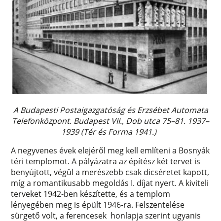
A Budapesti Postaigazgatóság és Erzsébet Automata
Telefonközpont. Budapest VII., Dob utca 75–81. 1937–
1939 (Tér és Forma 1941.)
A negyvenes évek elejéről meg kell említeni a Bosnyák
téri templomot. A pályázatra az építész két tervet is
benyújtott, végül a merészebb csak dicséretet kapott,
míg a romantikusabb megoldás I. díjat nyert. A kiviteli
terveket 1942-ben készítette, és a templom
lényegében meg is épült 1946-ra. Felszentelése
sürgető volt, a ferencesek honlapja szerint ugyanis