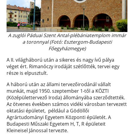
A zuglói Páduai Szent Antal-plébániatemplom immár
a toronnyal (Fotó: Esztergom-Budapesti
Főegyházmegye)
A II. világháború után a sikeres és nagy ívű pálya
véget ért. Rimanóczy irodáját szétlőtték, tervei egy
része is elpusztult.
A háború után az állami tervezőirodánál vállalt
munkát, majd 1950. szeptember 1-től a KÖZTI
(Középülettervező Iroda) állományába szerződtették.
Az ötvenes években számos vidéki városban tervezett
oktatási épületet, például a Gödöllői
Agrártudományi Egyetem Központi épületét. A
Budapesti Műszaki Egyetem H, T, R épületeit
Kleineisel Jánossal tervezte.