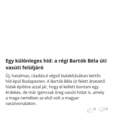
Egy különleges híd: a régi Bartók Béla úti
vasúti felüljáró
Új, hatalmas, ráadásul végső kialakításában kettős
híd épül Budapesten. A Bartók Béla út felett átvezető
hidak építése azzal jár, hogy el kellett bontani egy
érdekes, de már igencsak öreg vasúti hidat is, amely
a maga nemében az első volt a magyar
vasútvonalakon.
0
0