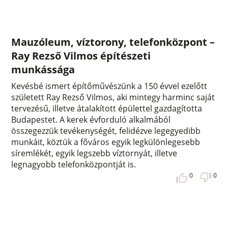
Mauzóleum, víztorony, telefonközpont –
Ray Rezső Vilmos építészeti
munkássága
Kevésbé ismert építőművészünk a 150 évvel ezelőtt
született Ray Rezső Vilmos, aki mintegy harminc saját
tervezésű, illetve átalakított épülettel gazdagította
Budapestet. A kerek évforduló alkalmából
összegezzük tevékenységét, felidézve legegyedibb
munkáit, köztük a főváros egyik legkülönlegesebb
síremlékét, egyik legszebb víztornyát, illetve
legnagyobb telefonközpontját is.
0
0