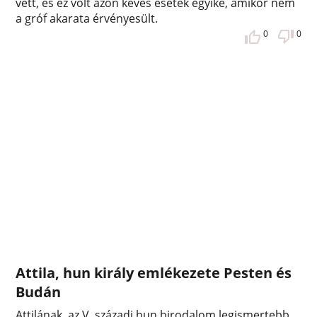
vett, és ez volt azon kevés esetek egyike, amikor nem
a gróf akarata érvényesült.
0
0
Attila, hun király emlékezete Pesten és
Budán
Attilának, az V. századi hun birodalom legismertebb