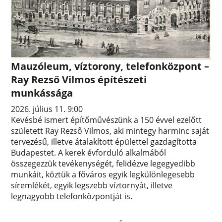
Mauzóleum, víztorony, telefonközpont –
Ray Rezső Vilmos építészeti
munkássága
2026. július 11. 9:00
Kevésbé ismert építőművészünk a 150 évvel ezelőtt
született Ray Rezső Vilmos, aki mintegy harminc saját
tervezésű, illetve átalakított épülettel gazdagította
Budapestet. A kerek évforduló alkalmából
összegezzük tevékenységét, felidézve legegyedibb
munkáit, köztük a főváros egyik legkülönlegesebb
síremlékét, egyik legszebb víztornyát, illetve
legnagyobb telefonközpontját is.