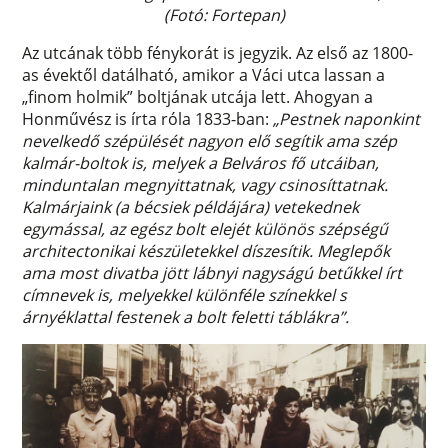
(Fotó: Fortepan)
Az utcának több fénykorát is jegyzik. Az első az 1800-
as évektől datálható, amikor a Váci utca lassan a
„finom holmik” boltjának utcája lett. Ahogyan a
Honművész is írta róla 1833-ban:
„Pestnek naponkint
nevelkedő szépülését nagyon elő segítik ama szép
kalmár-boltok is, melyek a Belváros fő utcáiban,
minduntalan megnyittatnak, vagy csinosíttatnak.
Kalmárjaink (a bécsiek példájára) vetekednek
egymással, az egész bolt elejét különös szépségű
architectonikai készületekkel díszesítik. Meglepők
ama most divatba jött lábnyi nagyságú betűkkel írt
címnevek is, melyekkel különféle színekkel s
árnyéklattal festenek a bolt feletti táblákra”.