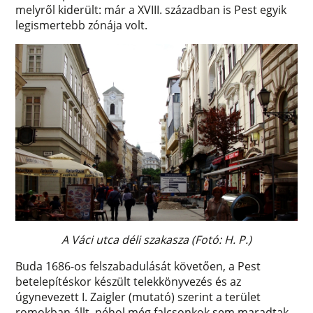
melyről kiderült: már a XVIII. században is Pest egyik
legismertebb zónája volt.
A Váci utca déli szakasza (Fotó: H. P.)
Buda 1686-os felszabadulását követően, a Pest
betelepítéskor készült telekkönyvezés és az
úgynevezett I. Zaigler (mutató) szerint a terület
romokban állt, néhol még falcsonkok sem maradtak.