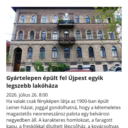
Gyártelepen épült fel Újpest egyik
legszebb lakóháza
2026. július 26. 8:00
Ha valaki csak fényképen látja az 1900-ban épült
Leiner-házat, joggal gondolhatná, hogy a kétemeletes
magastetős neoreneszánsz palota egy belvárosi
negyedben áll. A karakteres homlokzat, a faragott
kapu, a freskókkal díszített lépcsőház, a kovácsoltvas