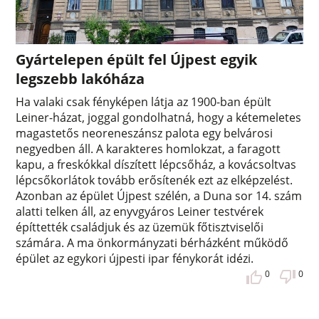
Gyártelepen épült fel Újpest egyik
legszebb lakóháza
Ha valaki csak fényképen látja az 1900-ban épült
Leiner-házat, joggal gondolhatná, hogy a kétemeletes
magastetős neoreneszánsz palota egy belvárosi
negyedben áll. A karakteres homlokzat, a faragott
kapu, a freskókkal díszített lépcsőház, a kovácsoltvas
lépcsőkorlátok tovább erősítenék ezt az elképzelést.
Azonban az épület Újpest szélén, a Duna sor 14. szám
alatti telken áll, az enyvgyáros Leiner testvérek
építtették családjuk és az üzemük főtisztviselői
számára. A ma önkormányzati bérházként működő
épület az egykori újpesti ipar fénykorát idézi.
0
0