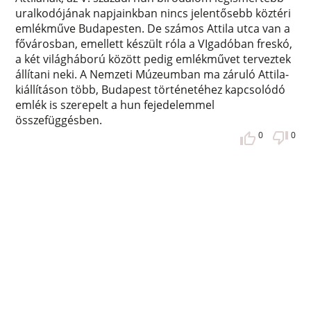
uralkodójának napjainkban nincs jelentősebb köztéri
emlékműve Budapesten. De számos Attila utca van a
fővárosban, emellett készült róla a VIgadóban freskó,
a két világháború között pedig emlékművet terveztek
állítani neki. A Nemzeti Múzeumban ma záruló Attila-
kiállításon több, Budapest történetéhez kapcsolódó
emlék is szerepelt a hun fejedelemmel
összefüggésben.
0
0