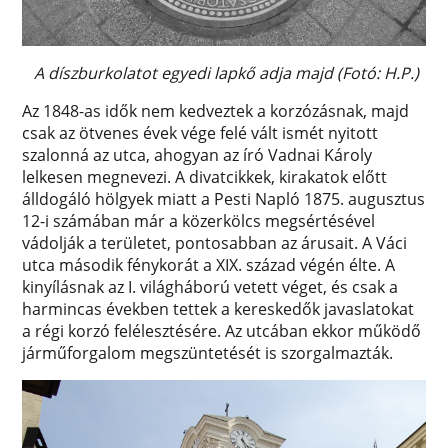
A díszburkolatot egyedi lapkő adja majd (Fotó: H.P.)
Az 1848-as idők nem kedveztek a korzózásnak, majd
csak az ötvenes évek vége felé vált ismét nyitott
szalonná az utca, ahogyan az író Vadnai Károly
lelkesen megnevezi. A divatcikkek, kirakatok előtt
álldogáló hölgyek miatt a Pesti Napló 1875. augusztus
12-i számában már a közerkölcs megsértésével
vádolják a területet, pontosabban az árusait. A Váci
utca második fénykorát a XIX. század végén élte. A
kinyílásnak az I. világháború vetett véget, és csak a
harmincas években tettek a kereskedők javaslatokat
a régi korzó felélesztésére. Az utcában ekkor működő
járműforgalom megszüntetését is szorgalmazták.