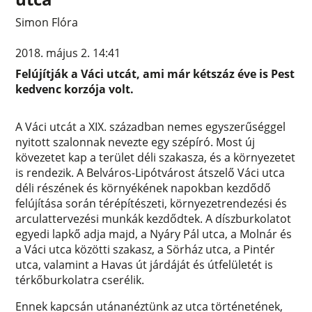
Simon Flóra
2018. május 2. 14:41
Felújítják a Váci utcát, ami már kétszáz éve is Pest
kedvenc korzója volt.
A Váci utcát a XIX. században nemes egyszerűséggel
nyitott szalonnak nevezte egy szépíró. Most új
kövezetet kap a terület déli szakasza, és a környezetet
is rendezik. A Belváros-Lipótvárost átszelő Váci utca
déli részének és környékének napokban kezdődő
felújítása során térépítészeti, környezetrendezési és
arculattervezési munkák kezdődtek. A díszburkolatot
egyedi lapkő adja majd, a Nyáry Pál utca, a Molnár és
a Váci utca közötti szakasz, a Sörház utca, a Pintér
utca, valamint a Havas út járdáját és útfelületét is
térkőburkolatra cserélik.
Ennek kapcsán utánanéztünk az utca történetének,