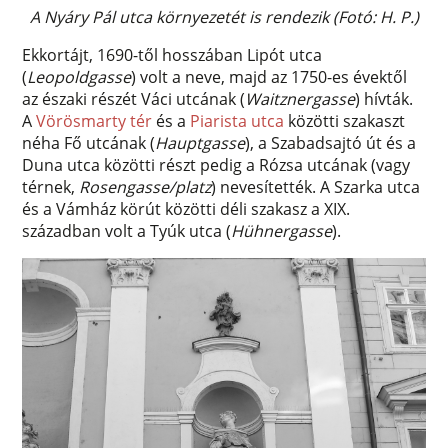
A Nyáry Pál utca környezetét is rendezik (Fotó: H. P.)
Ekkortájt, 1690-től hosszában Lipót utca
(
Leopoldgasse
) volt a neve, majd az 1750-es évektől
az északi részét Váci utcának (
Waitznergasse
) hívták.
A
Vörösmarty tér
és a
Piarista utca
közötti szakaszt
néha Fő utcának (
Hauptgasse
), a Szabadsajtó út és a
Duna utca közötti részt pedig a Rózsa utcának (vagy
térnek,
Rosengasse/platz
) nevesítették. A Szarka utca
és a Vámház körút közötti déli szakasz a XIX.
században volt a Tyúk utca (
Hühnergasse
).