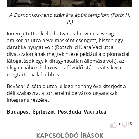
A Domonkos-rend számára épült templom (Fotó: H.
P.)
Innen jutottunk el a hatvanas-hetvenes évekig,
amikor az utca neve másként csengett, hiszen egy
darabka nyugat volt (Rotschild Klára Váci utcai
divatszalonjának megtekintése például a diplomáciai
látogatások egyik kihagyhatatlan állomása volt), az
eleganciához és luxushoz fűződő státuszát sikerült
megtartania később is.
Bevásárló-sétáló utca jellege néhány éve kiterjedt a
déli szakaszra, a történelmi belváros ugyancsak
integráns részére.
Budapest
,
Építészet
,
PestBuda
,
Váci utca
9
0
KAPCSOLÓDÓ ÍRÁSOK