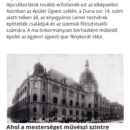
lépcsőkorlátok tovább erősítenék ezt az elképzelést.
Azonban az épület Újpest szélén, a Duna sor 14. szám
alatti telken áll, az enyvgyáros Leiner testvérek
építtették családjuk és az üzemük főtisztviselői
számára. A ma önkormányzati bérházként működő
épület az egykori újpesti ipar fénykorát idézi.
Ahol a mesterséget művészi szintre