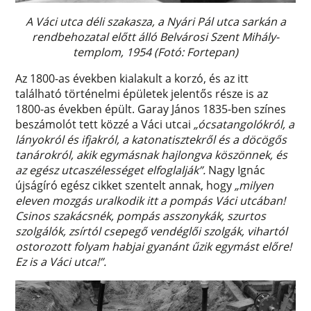
A Váci utca déli szakasza, a Nyári Pál utca sarkán a
rendbehozatal előtt álló Belvárosi Szent Mihály-
templom, 1954 (Fotó: Fortepan)
Az 1800-as években kialakult a korzó, és az itt
található történelmi épületek jelentős része is az
1800-as években épült. Garay János 1835-ben színes
beszámolót tett közzé a Váci utcai
„ócsatangolókról, a
lányokról és ifjakról, a katonatisztekről és a döcögős
tanárokról, akik egymásnak hajlongva köszönnek, és
az egész utcaszélességet elfoglalják”.
Nagy Ignác
újságíró egész cikket szentelt annak, hogy
„milyen
eleven mozgás uralkodik itt a pompás Váci utcában!
Csinos szakácsnék, pompás asszonykák, szurtos
szolgálók, zsírtól csepegő vendéglői szolgák, vihartól
ostorozott folyam habjai gyanánt űzik egymást előre!
Ez is a Váci utca!”.