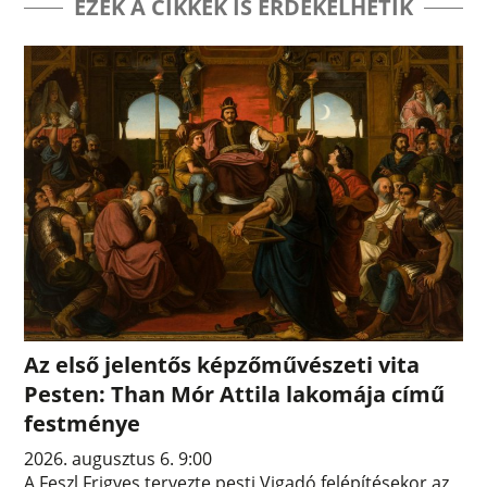
EZEK A CIKKEK IS ÉRDEKELHETIK
Az első jelentős képzőművészeti vita
Pesten: Than Mór Attila lakomája című
festménye
2026. augusztus 6. 9:00
A Feszl Frigyes tervezte pesti Vigadó felépítésekor az