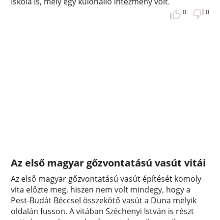
Iskola is, mely egy különálló intézmény volt.
0
0
Az első magyar gőzvontatású vasút vitái
Az első magyar gőzvontatású vasút építését komoly
vita előzte meg, hiszen nem volt mindegy, hogy a
Pest-Budát Béccsel összekötő vasút a Duna melyik
oldalán fusson. A vitában Széchenyi István is részt