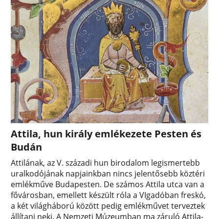
Attila, hun király emlékezete Pesten és
Budán
Attilának, az V. századi hun birodalom legismertebb
uralkodójának napjainkban nincs jelentősebb köztéri
emlékműve Budapesten. De számos Attila utca van a
fővárosban, emellett készült róla a VIgadóban freskó,
a két világháború között pedig emlékművet terveztek
állítani neki. A Nemzeti Múzeumban ma záruló Attila-