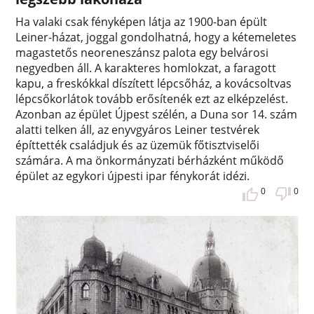
Ha valaki csak fényképen látja az 1900-ban épült
Leiner-házat, joggal gondolhatná, hogy a kétemeletes
magastetős neoreneszánsz palota egy belvárosi
negyedben áll. A karakteres homlokzat, a faragott
kapu, a freskókkal díszített lépcsőház, a kovácsoltvas
lépcsőkorlátok tovább erősítenék ezt az elképzelést.
Azonban az épület Újpest szélén, a Duna sor 14. szám
alatti telken áll, az enyvgyáros Leiner testvérek
építtették családjuk és az üzemük főtisztviselői
számára. A ma önkormányzati bérházként működő
épület az egykori újpesti ipar fénykorát idézi.
0
0