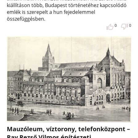
kiállításon több, Budapest történetéhez kapcsolódó
emlék is szerepelt a hun fejedelemmel
összefüggésben.
0
0
Mauzóleum, víztorony, telefonközpont –
Ray Rezső Vilmos építészeti