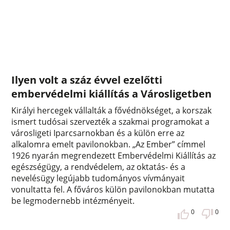
Ilyen volt a száz évvel ezelőtti
embervédelmi kiállítás a Városligetben
Királyi hercegek vállalták a fővédnökséget, a korszak
ismert tudósai szervezték a szakmai programokat a
városligeti Iparcsarnokban és a külön erre az
alkalomra emelt pavilonokban. „Az Ember” címmel
1926 nyarán megrendezett Embervédelmi Kiállítás az
egészségügy, a rendvédelem, az oktatás- és a
nevelésügy legújabb tudományos vívmányait
vonultatta fel. A főváros külön pavilonokban mutatta
be legmodernebb intézményeit.
0
0