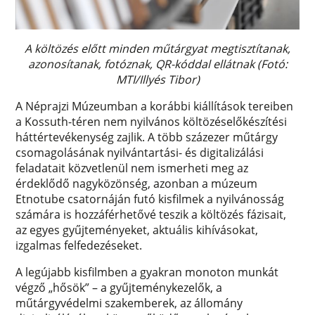
A költözés előtt minden műtárgyat megtisztítanak,
azonosítanak, fotóznak, QR-kóddal ellátnak (Fotó:
MTI/Illyés Tibor)
A Néprajzi Múzeumban a korábbi kiállítások tereiben
a Kossuth-téren nem nyilvános költözéselőkészítési
háttértevékenység zajlik. A több százezer műtárgy
csomagolásának nyilvántartási- és digitalizálási
feladatait közvetlenül nem ismerheti meg az
érdeklődő nagyközönség, azonban a múzeum
Etnotube csatornáján futó kisfilmek a nyilvánosság
számára is hozzáférhetővé teszik a költözés fázisait,
az egyes gyűjteményeket, aktuális kihívásokat,
izgalmas felfedezéseket.
A legújabb kisfilmben a gyakran monoton munkát
végző „hősök” – a gyűjteménykezelők, a
műtárgyvédelmi szakemberek, az állomány