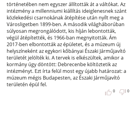
történetében nem egyszer állították át a váltókat. Az
intézmény a millenniumi kiállítás ideiglenesnek szánt
közlekedési csarnokának átépítése után nyílt meg a
Városligetben 1899-ben. A második világháborúban
súlyosan megrongálódott, kis híján lebontották,
végül átépítették, és 1966-ban megnyitották. Ám
2017-ben elbontották az épületet, és a múzeum új
helyszíneként az egykori kőbányai Északi Járműjavító
területét jelölték ki. A tervek is elkészültek, amikor a
kormány úgy döntött: Debrecenbe költöztetik az
intézményt. Ezt írta felül most egy újabb határozat: a
múzeum mégis Budapesten, az Északi Járműjavító
területén épül fel.
0
0