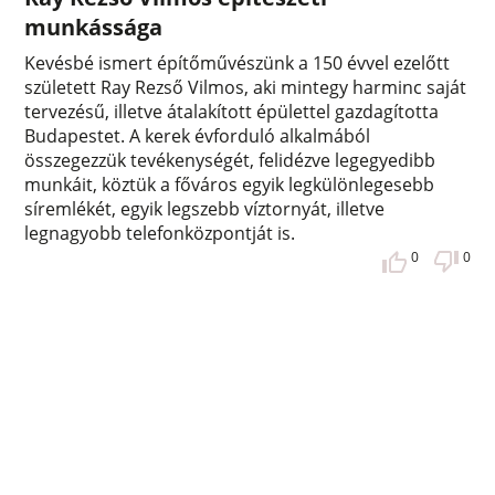
munkássága
Kevésbé ismert építőművészünk a 150 évvel ezelőtt
született Ray Rezső Vilmos, aki mintegy harminc saját
tervezésű, illetve átalakított épülettel gazdagította
Budapestet. A kerek évforduló alkalmából
összegezzük tevékenységét, felidézve legegyedibb
munkáit, köztük a főváros egyik legkülönlegesebb
síremlékét, egyik legszebb víztornyát, illetve
legnagyobb telefonközpontját is.
0
0