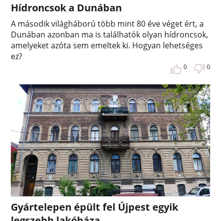
Hídroncsok a Dunában
A második világháború több mint 80 éve véget ért, a
Dunában azonban ma is találhatók olyan hídroncsok,
amelyeket azóta sem emeltek ki. Hogyan lehetséges
ez?
0
0
Gyártelepen épült fel Újpest egyik
legszebb lakóháza