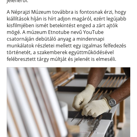
jelenéről.
A Néprajzi Múzeum továbbra is fontosnak érzi, hogy
kiállítások híján is hírt adjon magáról, ezért legújabb
kisfilmjében ismét betekintést enged a zárt ajtók
mögé. A múzeum Etnotube nevű YouTube
csatornáján debütáló anyag a mindennapi
munkálatok részletei mellett egy izgalmas felfedezés
történetét, a szakemberek együttműködésével
felébresztett tárgy múltját és jelenét is elmeséli.