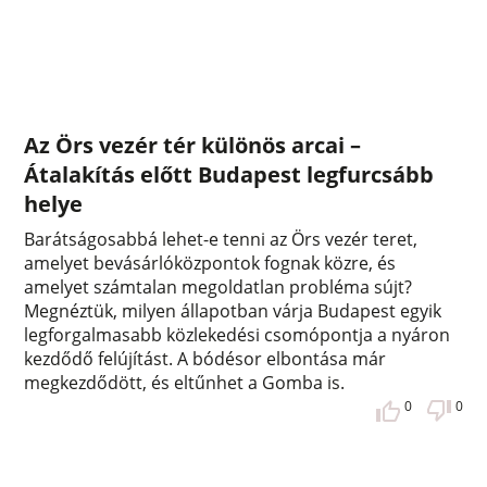
Az Örs vezér tér különös arcai –
Átalakítás előtt Budapest legfurcsább
helye
Barátságosabbá lehet-e tenni az Örs vezér teret,
amelyet bevásárlóközpontok fognak közre, és
amelyet számtalan megoldatlan probléma sújt?
Megnéztük, milyen állapotban várja Budapest egyik
legforgalmasabb közlekedési csomópontja a nyáron
kezdődő felújítást. A bódésor elbontása már
megkezdődött, és eltűnhet a Gomba is.
0
0