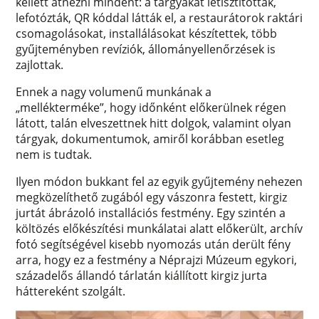
kellett átnézni mindent: a tárgyakat letisztították,
lefotózták, QR kóddal látták el, a restaurátorok raktári
csomagolásokat, installálásokat készítettek, több
gyűjteményben revíziók, állományellenőrzések is
zajlottak.
Ennek a nagy volumenű munkának a
„mellékterméke”, hogy időnként előkerülnek régen
látott, talán elveszettnek hitt dolgok, valamint olyan
tárgyak, dokumentumok, amiről korábban esetleg
nem is tudtak.
Ilyen módon bukkant fel az egyik gyűjtemény nehezen
megközelíthető zugából egy vászonra festett, kirgiz
jurtát ábrázoló installációs festmény. Egy szintén a
költözés előkészítési munkálatai alatt előkerült, archív
fotó segítségével kisebb nyomozás után derült fény
arra, hogy ez a festmény a Néprajzi Múzeum egykori,
századelős állandó tárlatán kiállított kirgiz jurta
háttereként szolgált.