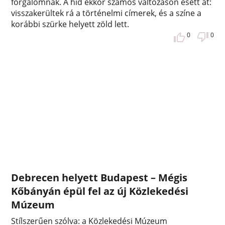
forgalomnak. A híd ekkor számos változáson esett át:
visszakerültek rá a történelmi címerek, és a színe a
korábbi szürke helyett zöld lett.
0
0
Debrecen helyett Budapest – Mégis
Kőbányán épül fel az új Közlekedési
Múzeum
Stílszerűen szólva: a Közlekedési Múzeum