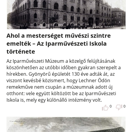
Ahol a mesterséget művészi szintre
emelték – Az Iparművészeti Iskola
története
Az Iparművészeti Múzeum a közelgő felújításának
köszönhetően az utóbbi időben gyakran szerepelt a
hírekben. Gyönyörű épületét 130 éve adták át, az
viszont kevésbé közismert, hogy Lechner Ödön
remekműve nem csupán a múzeumnak adott új
otthont: vele együtt költözött be az Iparművészeti
Iskola is, mely egy különálló intézmény volt.
0
0