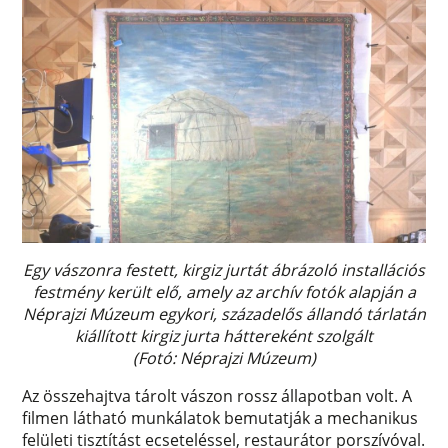
Egy vászonra festett, kirgiz jurtát ábrázoló installációs
festmény került elő, amely az archív fotók alapján a
Néprajzi Múzeum egykori, századelős állandó tárlatán
kiállított kirgiz jurta háttereként szolgált
(Fotó: Néprajzi Múzeum)
Az összehajtva tárolt vászon rossz állapotban volt. A
filmen látható munkálatok bemutatják a mechanikus
felületi tisztítást ecseteléssel, restaurátor porszívóval.