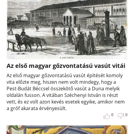
Az első magyar gőzvontatású vasút vitái
Az első magyar gőzvontatású vasút építését komoly
vita előzte meg, hiszen nem volt mindegy, hogy a
Pest-Budát Béccsel összekötő vasút a Duna melyik
oldalán fusson. A vitában Széchenyi István is részt
vett, és ez volt azon kevés esetek egyike, amikor nem
a gróf akarata érvényesült.
0
0