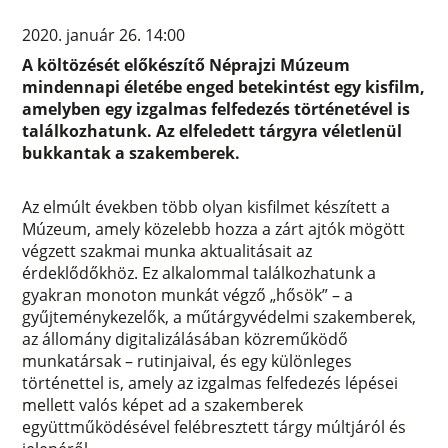
2020. január 26. 14:00
A költözését előkészítő Néprajzi Múzeum
mindennapi életébe enged betekintést egy kisfilm,
amelyben egy izgalmas felfedezés történetével is
találkozhatunk. Az elfeledett tárgyra véletlenül
bukkantak a szakemberek.
Az elmúlt években több olyan kisfilmet készített a
Múzeum, amely közelebb hozza a zárt ajtók mögött
végzett szakmai munka aktualitásait az
érdeklődőkhöz. Ez alkalommal találkozhatunk a
gyakran monoton munkát végző „hősök” – a
gyűjteménykezelők, a műtárgyvédelmi szakemberek,
az állomány digitalizálásában közreműködő
munkatársak – rutinjaival, és egy különleges
történettel is, amely az izgalmas felfedezés lépései
mellett valós képet ad a szakemberek
együttműködésével felébresztett tárgy múltjáról és