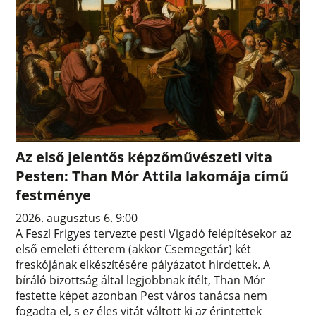
Az első jelentős képzőművészeti vita
Pesten: Than Mór Attila lakomája című
festménye
2026. augusztus 6. 9:00
A Feszl Frigyes tervezte pesti Vigadó felépítésekor az
első emeleti étterem (akkor Csemegetár) két
freskójának elkészítésére pályázatot hirdettek. A
bíráló bizottság által legjobbnak ítélt, Than Mór
festette képet azonban Pest város tanácsa nem
fogadta el, s ez éles vitát váltott ki az érintettek