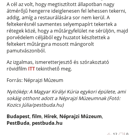
A cél az volt, hogy megtisztított állapotban nagy
átmérőjű hengerre ideiglenesen fel lehessen tekerni,
addig, amíg a restaurálására sor nem kerül. A
feltekerésnél savmentes selyempapírt tekertek a
rétegek közé, hogy a műtárgyfelület ne sérüljön, majd
porvédelem céljából egy huzatot készítettek a
feltekert műtárgyra mosott mángorolt
pamutvászonból.
Az izgalmas, ismeretterjesztő és szórakoztató
rövidfilm
ITT
tekinthető meg.
Forrás: Néprajzi Múzeum
Nyitókép: A Magyar Királyi Kúria egykori épülete, ami
sokáig otthont adott a Néprajzi Múzeumnak (Fotó:
Kozics Júlia/pestbuda.hu)
Budapest
,
film
,
Hírek
,
Néprajzi Múzeum
,
PestBuda
,
pestbuda.hu
12
0