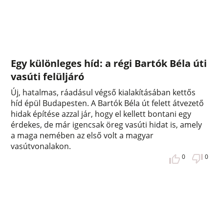
Egy különleges híd: a régi Bartók Béla úti
vasúti felüljáró
Új, hatalmas, ráadásul végső kialakításában kettős
híd épül Budapesten. A Bartók Béla út felett átvezető
hidak építése azzal jár, hogy el kellett bontani egy
érdekes, de már igencsak öreg vasúti hidat is, amely
a maga nemében az első volt a magyar
vasútvonalakon.
0
0