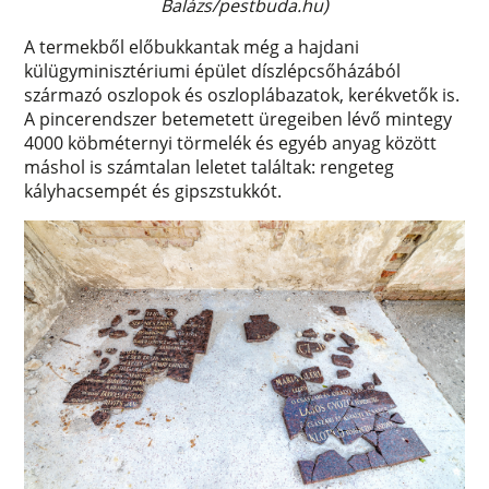
Balázs/pestbuda.hu)
A termekből előbukkantak még a hajdani
külügyminisztériumi épület díszlépcsőházából
származó oszlopok és oszloplábazatok, kerékvetők is.
A pincerendszer betemetett üregeiben lévő mintegy
4000 köbméternyi törmelék és egyéb anyag között
máshol is számtalan leletet találtak: rengeteg
kályhacsempét és gipszstukkót.