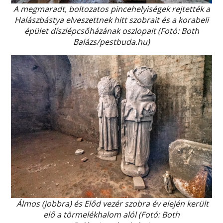
A megmaradt, boltozatos pincehelyiségek rejtették a
Halászbástya elveszettnek hitt szobrait és a korabeli
épület díszlépcsőházának oszlopait (Fotó: Both
Balázs/pestbuda.hu)
Álmos (jobbra) és Előd vezér szobra év elején került
elő a törmelékhalom alól (Fotó: Both