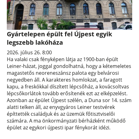
Gyártelepen épült fel Újpest egyik
legszebb lakóháza
2026. július 26. 8:00
Ha valaki csak fényképen látja az 1900-ban épült
Leiner-házat, joggal gondolhatná, hogy a kétemeletes
magastetős neoreneszánsz palota egy belvárosi
negyedben áll. A karakteres homlokzat, a faragott
kapu, a freskókkal díszített lépcsőház, a kovácsoltvas
lépcsőkorlátok tovább erősítenék ezt az elképzelést.
Azonban az épület Újpest szélén, a Duna sor 14. szám
alatti telken áll, az enyvgyáros Leiner testvérek
építtették családjuk és az üzemük főtisztviselői
számára. A ma önkormányzati bérházként működő
épület az egykori újpesti ipar fénykorát idézi.