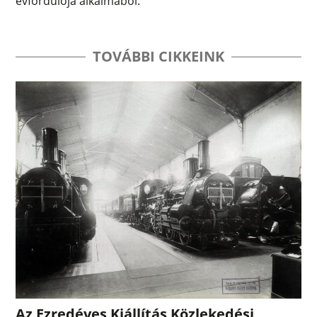
évfordulója alkalmából.
TOVÁBBI CIKKEINK
Az Ezredéves Kiállítás Közlekedési