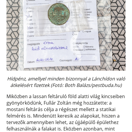
Hídpénz, amellyel minden bizonnyal a Lánchídon való
átkelésért fizettek (Fotó: Both Balázs/pestbuda.hu)
Miközben a lassan feltáruló föld alatti világ kincseiben
gyönyörködünk, Fullár Zoltán még hozzátette: a
mostani feltárás célja a régészet mellett a statikai
felmérés is. Mindenütt keresik az alapokat, hiszen a
tervezők amennyiben lehet, az újjáépülő épülethez
felhasználnák a falakat is. Eközben azonban, mint