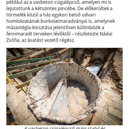
például az a vasbeton csigalépcső, amelyen mi is
lejutottunk a kétszintes pincébe. De előkerültek a
törmelék közül a ház egykori belső udvari
homlokzatának burkolatmaradványai is, amelynek
mázastégla-kiosztása jelentősen különbözik a
fennmaradt terveken lévőktől – részletezte Nádai
Zsófia, az ásatást vezető régész.
A vasbeton csigalépcső máig stabil és