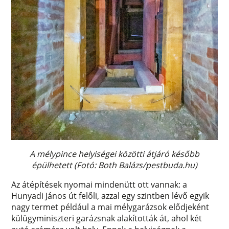
A mélypince helyiségei közötti átjáró később
épülhetett (Fotó: Both Balázs/pestbuda.hu)
Az átépítések nyomai mindenütt ott vannak: a
Hunyadi János út felőli, azzal egy szintben lévő egyik
nagy termet például a mai mélygarázsok elődjeként
külügyminiszteri garázsnak alakították át, ahol két