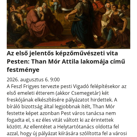
Az első jelentős képzőművészeti vita
Pesten: Than Mór Attila lakomája című
festménye
2026. augusztus 6. 9:00
A Feszl Frigyes tervezte pesti Vigadó felépítésekor az
első emeleti étterem (akkor Csemegetár) két
freskójának elkészítésére pályázatot hirdettek. A
bíráló bizottság által legjobbnak ítélt, Than Mór
festette képet azonban Pest város tanácsa nem
fogadta el, s ez éles vitát váltott ki az érintettek
között. Az ellentétet a Helytartótanács oldotta fel
azzal, hogy új pályázat kiírására szólította fel a városi