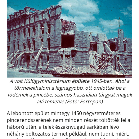
A volt Külügyminisztérium épülete 1945-ben. Ahol a
törmelékhalom a legnagyobb, ott omlottak be a
födémek a pincébe, számos használati tárgyat maguk
alá temetve (Fotó: Fortepan)
A lebontott épület mintegy 1450 négyzetméteres
pincerendszerének nem minden részét töltötték fel a
háború után, a telek északnyugati sarkában lévő
néhány boltozatos termet például, nem tudni, miért,