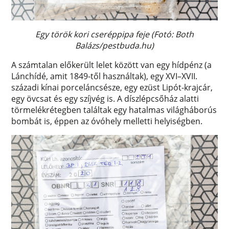
Egy török kori cseréppipa feje (Fotó: Both
Balázs/pestbuda.hu)
A számtalan előkerült lelet között van egy hídpénz (a
Lánchídé, amit 1849-től használtak), egy XVI–XVII.
századi kínai porceláncsésze, egy ezüst Lipót-krajcár,
egy övcsat és egy szíjvég is. A díszlépcsőház alatti
törmelékrétegben találtak egy hatalmas világháborús
bombát is, éppen az óvóhely melletti helyiségben.