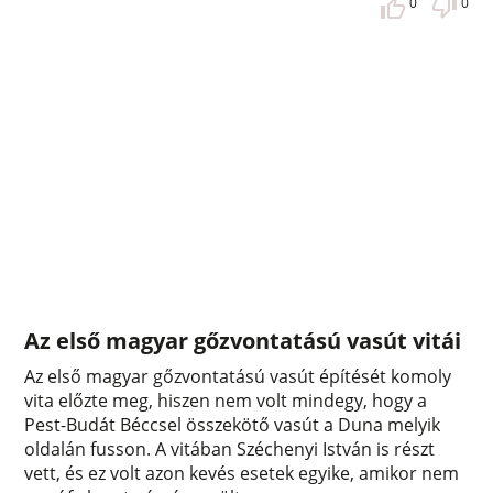
0
0
Az első magyar gőzvontatású vasút vitái
Az első magyar gőzvontatású vasút építését komoly
vita előzte meg, hiszen nem volt mindegy, hogy a
Pest-Budát Béccsel összekötő vasút a Duna melyik
oldalán fusson. A vitában Széchenyi István is részt
vett, és ez volt azon kevés esetek egyike, amikor nem