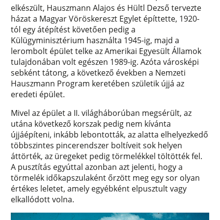
elkészült, Hauszmann Alajos és Hültl Dezső tervezte
házat a Magyar Vöröskereszt Egylet építtette, 1920-
tól egy átépítést követően pedig a
Külügyminisztérium használta 1945-ig, majd a
lerombolt épület telke az Amerikai Egyesült Államok
tulajdonában volt egészen 1989-ig. Azóta városképi
sebként tátong, a következő években a Nemzeti
Hauszmann Program keretében születik újjá az
eredeti épület.
Mivel az épület a II. világháborúban megsérült, az
utána következő korszak pedig nem kívánta
újjáépíteni, inkább lebontották, az alatta elhelyezkedő
többszintes pincerendszer boltíveit sok helyen
áttörték, az üregeket pedig törmelékkel töltötték fel.
A pusztítás egyúttal azonban azt jelenti, hogy a
törmelék időkapszulaként őrzött meg egy sor olyan
értékes leletet, amely egyébként elpusztult vagy
elkallódott volna.