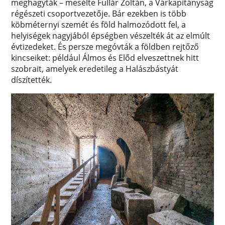
meghagyták – mesélte Fullár Zoltán, a Várkapitányság
régészeti csoportvezetője. Bár ezekben is több
köbméternyi szemét és föld halmozódott fel, a
helyiségek nagyjából épségben vészelték át az elmúlt
évtizedeket. És persze megóvták a földben rejtőző
kincseiket: például Álmos és Előd elveszettnek hitt
szobrait, amelyek eredetileg a Halászbástyát
díszítették.