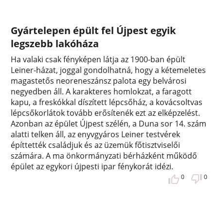
Gyártelepen épült fel Újpest egyik
legszebb lakóháza
Ha valaki csak fényképen látja az 1900-ban épült
Leiner-házat, joggal gondolhatná, hogy a kétemeletes
magastetős neoreneszánsz palota egy belvárosi
negyedben áll. A karakteres homlokzat, a faragott
kapu, a freskókkal díszített lépcsőház, a kovácsoltvas
lépcsőkorlátok tovább erősítenék ezt az elképzelést.
Azonban az épület Újpest szélén, a Duna sor 14. szám
alatti telken áll, az enyvgyáros Leiner testvérek
építtették családjuk és az üzemük főtisztviselői
számára. A ma önkormányzati bérházként működő
épület az egykori újpesti ipar fénykorát idézi.
0
0