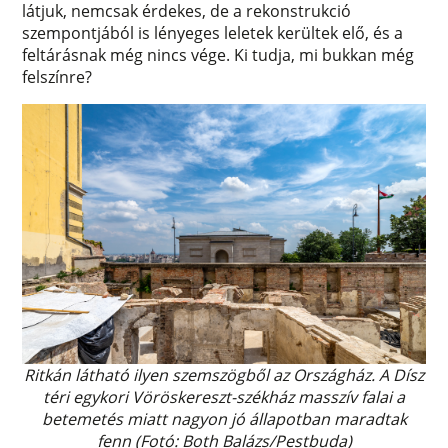
látjuk, nemcsak érdekes, de a rekonstrukció
szempontjából is lényeges leletek kerültek elő, és a
feltárásnak még nincs vége. Ki tudja, mi bukkan még
felszínre?
Ritkán látható ilyen szemszögből az Országház. A Dísz
téri egykori Vöröskereszt-székház masszív falai a
betemetés miatt nagyon jó állapotban maradtak
fenn (Fotó: Both Balázs/Pestbuda)