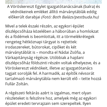
A Vöröskereszt Egylet igazgatótanácsának (balra) és
védnökeinek emléket állító márványtáblák eddig
előkerült darabjai
(Fotó: Both Balázs/pestbuda.hu)
Mivel a telek északi részén, az egykori épület
díszlépcsőháza közelében a háborúban a homlokzat
és a födémek is beomlottak, itt a törmelékrétegek
rengeteg hétköznapi tárgyat is rejtettek:
irodaszereket, bútorokat, cipőket és két
márványtáblát is – mondta el Nádai Zsófia, a
Várkapitányság régésze. Utóbbiak a hajdani
díszlépcsőház földszinti részén voltak elhelyezve, és a
Vöröskereszt védnökeit, illetve az igazgatótanács
tagjait sorolják fel. A harmadik, az építők névsorát
tartalmazó márványtábla nem került elő – tette hozzá
Fullár Zoltán.
A régészeti feltárás azért is izgalmas, mert olyan
részleteket is felszínre hoz, amelyek még az egykori
épület eredeti tervrajzain sem szerepeltek. Ilyen