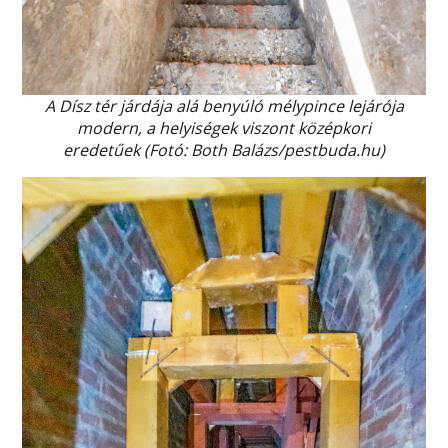
A Dísz tér járdája alá benyúló mélypince lejárója
modern, a helyiségek viszont középkori
eredetűek (Fotó: Both Balázs/pestbuda.hu)