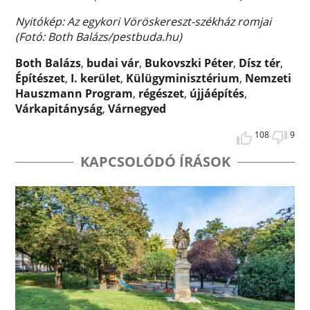
Nyitókép: Az egykori Vöröskereszt-székház romjai
(Fotó: Both Balázs/pestbuda.hu)
Both Balázs
,
budai vár
,
Bukovszki Péter
,
Dísz tér
,
Építészet
,
I. kerület
,
Külügyminisztérium
,
Nemzeti
Hauszmann Program
,
régészet
,
újjáépítés
,
Várkapitányság
,
Várnegyed
108
9
KAPCSOLÓDÓ ÍRÁSOK