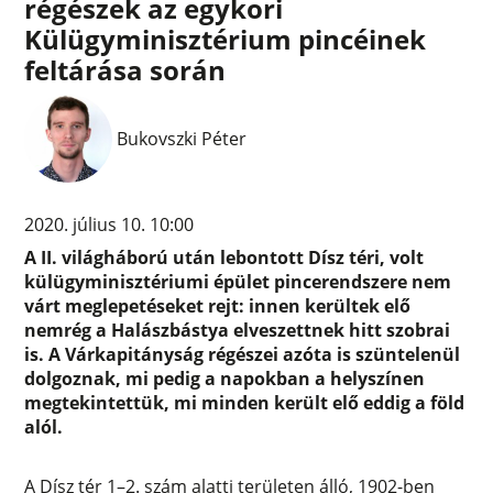
régészek az egykori
Külügyminisztérium pincéinek
feltárása során
Bukovszki Péter
2020. július 10. 10:00
A II. világháború után lebontott Dísz téri, volt
külügyminisztériumi épület pincerendszere nem
várt meglepetéseket rejt: innen kerültek elő
nemrég a Halászbástya elveszettnek hitt szobrai
is. A Várkapitányság régészei azóta is szüntelenül
dolgoznak, mi pedig a napokban a helyszínen
megtekintettük, mi minden került elő eddig a föld
alól.
A Dísz tér 1–2. szám alatti területen álló, 1902-ben