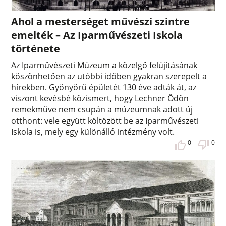
Ahol a mesterséget művészi szintre
emelték – Az Iparművészeti Iskola
története
Az Iparművészeti Múzeum a közelgő felújításának
köszönhetően az utóbbi időben gyakran szerepelt a
hírekben. Gyönyörű épületét 130 éve adták át, az
viszont kevésbé közismert, hogy Lechner Ödön
remekműve nem csupán a múzeumnak adott új
otthont: vele együtt költözött be az Iparművészeti
Iskola is, mely egy különálló intézmény volt.
0
0