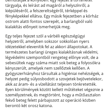
bemutatják a könyvben: egy fejezet a történetét
tárgyalja, és leírást ad magáról a helyszínről, a
kiépüléséről, a felszereltségéről, térképpel és
fényképekkel ellátva. Egy másik fejezetben a kórház
ostrom alatti fontos szerepét, a barlangból való
kialakítás előnyeit ismerhetjük meg.
Egy teljes fejezet szól a várbéli egészségügyi
helyzetről, amelyben sokszor sokkolóan nyers
idézetekkel elevenítik fel az akkori állapotokat. A
természetes barlangi üreges kialakításnak védelmi,
légvédelmi szempontból rengeteg előnye volt, de a
sebesültek nagy száma miatt sok beteg a folyosókra
kényszerült, amelyek nem szellőztek kellően. A
gyógyszerhiányhoz társultak a higiéniai nehézségek, a
helyzet pedig súlyosbodott a szovjetek bejövetelekor,
akik az áram- és a vízellátást teljesen tönkretették.
Ilyen körülmények között kellett műtéteket végeznie a
személyzetnek, és megtörtént, hogy a műtőasztalon
fekvő beteg felett párbajozott az operáció közben
berontó két orosz katona.