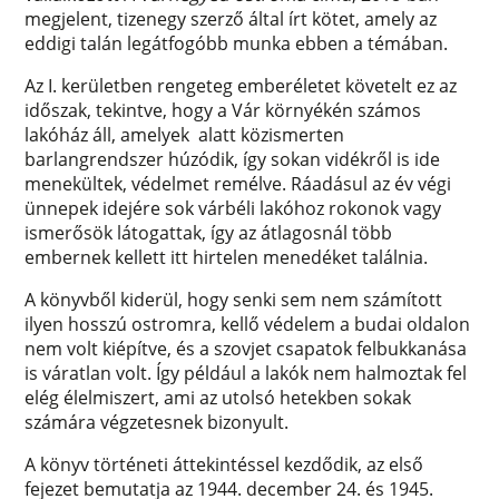
megjelent, tizenegy szerző által írt kötet, amely az
eddigi talán legátfogóbb munka ebben a témában.
Az I. kerületben rengeteg emberéletet követelt ez az
időszak, tekintve, hogy a Vár környékén számos
lakóház áll, amelyek alatt közismerten
barlangrendszer húzódik, így sokan vidékről is ide
menekültek, védelmet remélve. Ráadásul az év végi
ünnepek idejére sok várbéli lakóhoz rokonok vagy
ismerősök látogattak, így az átlagosnál több
embernek kellett itt hirtelen menedéket találnia.
A könyvből kiderül, hogy senki sem nem számított
ilyen hosszú ostromra, kellő védelem a budai oldalon
nem volt kiépítve, és a szovjet csapatok felbukkanása
is váratlan volt. Így például a lakók nem halmoztak fel
elég élelmiszert, ami az utolsó hetekben sokak
számára végzetesnek bizonyult.
A könyv történeti áttekintéssel kezdődik, az első
fejezet bemutatja az 1944. december 24. és 1945.