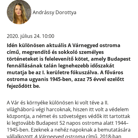
Andrássy Dorottya
2020. július 24. 10:00
Idén különösen aktuális A Várnegyed ostroma
című, megrendítő és sokkoló személyes
történeteket is felelevenítő kötet, amely Budapest
fennállásának talán legnehezebb időszakát
mutatja be az I. kerületre fókuszálva. A főváros
ostroma ugyanis 1945-ben, azaz 75 évvel ezelőtt
fejeződött be.
A Vár és környéke különösen ki volt téve a II.
világháború végi harcoknak, hiszen itt volt a védelem
központja, a német és szövetséges védők itt tartottak
ki legtovább Budapest 52 napos ostroma alatt 1944–
1945-ben. Ezeknek a nehéz napoknak a bemutatására
vállalkozott
A Várnegyed ostroma
című, 2018-ban