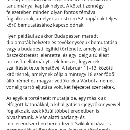
tanulmányai kaptak helyet. A kötet tizennégy
fejezetében minden olyan fontos témával
foglalkoznak, amelyek az ostrom 52 napjának teljes
körű bemutatásához kapcsolódnak.
Ilyen például az akkor Budapesten maradt
diplomaták helyzete és tevékenységük bemutatása
vagy a budapesti légihíd története, amely a légi
összeköttetést jelentette, és egy ideig a túlélést
biztosító ellátmányt – élelmiszer, fegyverek –
szállítását tette lehetővé. A február 11–13. közötti
kitörésnek, amelynek célja a mintegy 18 ezer főből
álló német és magyar védőknek a Várból a német
vonalig tartó eljutása volt, két fejezetet szenteltek.
Az egyik a történetét mutatja be, egy másik az
elfogott katonákkal, a kihallgatások jegyzőkönyveivel
foglalkozik, ezek közül többet eredetiben is
olvashatunk. A Vár alatti barlang- és
pincerendszerben berendezett Sziklakórházat is