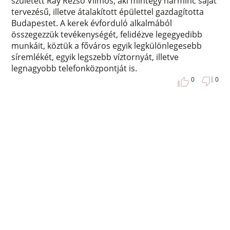
született Ray Rezső Vilmos, aki mintegy harminc saját
tervezésű, illetve átalakított épülettel gazdagította
Budapestet. A kerek évforduló alkalmából
összegezzük tevékenységét, felidézve legegyedibb
munkáit, köztük a főváros egyik legkülönlegesebb
síremlékét, egyik legszebb víztornyát, illetve
legnagyobb telefonközpontját is.
0
0