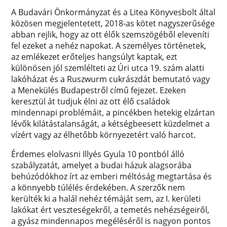
A Budavári Önkormányzat és a Litea Könyvesbolt által
közösen megjelentetett, 2018-as kötet nagyszerűsége
abban rejlik, hogy az ott élők szemszögéből eleveníti
fel ezeket a nehéz napokat. A személyes történetek,
az emlékezet erőteljes hangsúlyt kaptak, ezt
különösen jól szemlélteti az Úri utca 19. szám alatti
lakóházat és a Ruszwurm cukrászdát bemutató vagy
a Menekülés Budapestről című fejezet. Ezeken
keresztül át tudjuk élni az ott élő családok
mindennapi problémáit, a pincékben hetekig elzártan
lévők kilátástalanságát, a kétségbeesett küzdelmet a
vízért vagy az élhetőbb környezetért való harcot.
Érdemes elolvasni Illyés Gyula 10 pontból álló
szabályzatát, amelyet a budai házuk alagsorába
behúzódókhoz írt az emberi méltóság megtartása és
a könnyebb túlélés érdekében. A szerzők nem
kerülték ki a halál nehéz témáját sem, az I. kerületi
lakókat ért veszteségekről, a temetés nehézségeiről,
a gyász mindennapos megéléséről is nagyon pontos