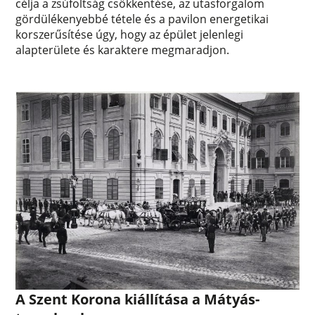
célja a zsúfoltság csökkentése, az utasforgalom
gördülékenyebbé tétele és a pavilon energetikai
korszerűsítése úgy, hogy az épület jelenlegi
alapterülete és karaktere megmaradjon.
A Szent Korona kiállítása a Mátyás-