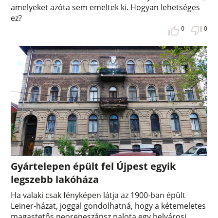
amelyeket azóta sem emeltek ki. Hogyan lehetséges
ez?
0
0
Gyártelepen épült fel Újpest egyik
legszebb lakóháza
Ha valaki csak fényképen látja az 1900-ban épült
Leiner-házat, joggal gondolhatná, hogy a kétemeletes
magastetős neoreneszánsz palota egy belvárosi