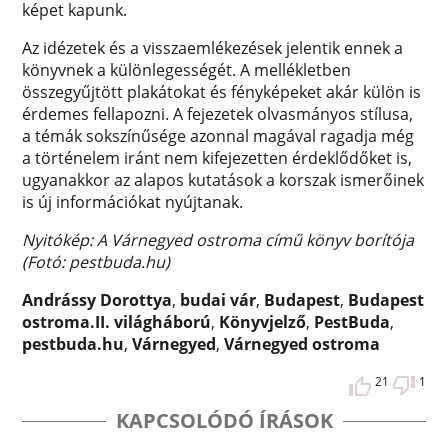
képet kapunk.
Az idézetek és a visszaemlékezések jelentik ennek a
könyvnek a különlegességét. A mellékletben
összegyűjtött plakátokat és fényképeket akár külön is
érdemes fellapozni. A fejezetek olvasmányos stílusa,
a témák sokszínűsége azonnal magával ragadja még
a történelem iránt nem kifejezetten érdeklődőket is,
ugyanakkor az alapos kutatások a korszak ismerőinek
is új információkat nyújtanak.
Nyitókép: A Várnegyed ostroma című könyv borítója
(Fotó: pestbuda.hu)
Andrássy Dorottya
,
budai vár
,
Budapest
,
Budapest
ostroma.II. világháború
,
Könyvjelző
,
PestBuda
,
pestbuda.hu
,
Várnegyed
,
Várnegyed ostroma
21
1
KAPCSOLÓDÓ ÍRÁSOK