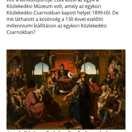
Közlekedési Múzeum volt, amely az egykori
Közlekedési Csarnokban kapott helyet 1899-től. De
mit láthatott a közönség a 130 évvel ezelőtti
millenniumi kiállításon az egykori Közlekedési
Csarnokban?