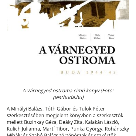
A Várnegyed ostroma című könyv (Fotó:
pestbuda.hu)
A Mihályi Balázs, Tóth Gábor és Tulok Péter
szerkesztésében megjelent könyvben a szerkesztők
mellett Buzinkay Géza, Deáky Zita, Kalakán László,
Kulich Julianna, Martí Tibor, Punka György, Rohánszky
Mihály és Szabó Balázs történészek és szakértők