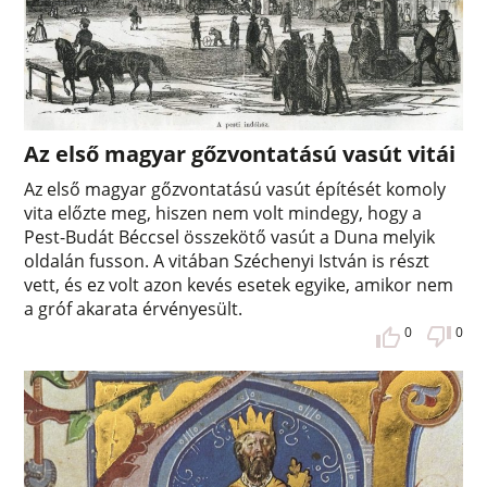
Az első magyar gőzvontatású vasút vitái
Az első magyar gőzvontatású vasút építését komoly
vita előzte meg, hiszen nem volt mindegy, hogy a
Pest-Budát Béccsel összekötő vasút a Duna melyik
oldalán fusson. A vitában Széchenyi István is részt
vett, és ez volt azon kevés esetek egyike, amikor nem
a gróf akarata érvényesült.
0
0