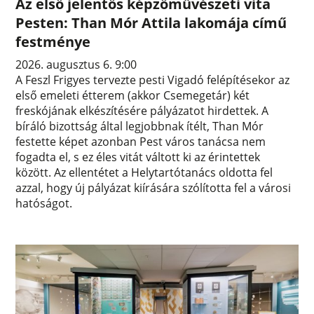
Az első jelentős képzőművészeti vita
Pesten: Than Mór Attila lakomája című
festménye
2026. augusztus 6. 9:00
A Feszl Frigyes tervezte pesti Vigadó felépítésekor az
első emeleti étterem (akkor Csemegetár) két
freskójának elkészítésére pályázatot hirdettek. A
bíráló bizottság által legjobbnak ítélt, Than Mór
festette képet azonban Pest város tanácsa nem
fogadta el, s ez éles vitát váltott ki az érintettek
között. Az ellentétet a Helytartótanács oldotta fel
azzal, hogy új pályázat kiírására szólította fel a városi
hatóságot.