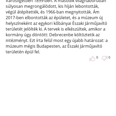
Városligetben 1899-ben. A második világháborúban
súlyosan megrongálódott, kis híján lebontották,
végül átépítették, és 1966-ban megnyitották. Ám
2017-ben elbontották az épületet, és a múzeum új
helyszíneként az egykori kőbányai Északi Járműjavító
területét jelölték ki. A tervek is elkészültek, amikor a
kormány úgy döntött: Debrecenbe költöztetik az
intézményt. Ezt írta felül most egy újabb határozat: a
múzeum mégis Budapesten, az Északi Járműjavító
területén épül fel.
0
0