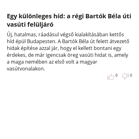
Egy különleges híd: a régi Bartók Béla úti
vasúti felüljáró
Új, hatalmas, ráadásul végső kialakításában kettős
híd épül Budapesten. A Bartók Béla út felett átvezető
hidak építése azzal jár, hogy el kellett bontani egy
érdekes, de már igencsak öreg vasúti hidat is, amely
a maga nemében az első volt a magyar
vasútvonalakon.
0
0