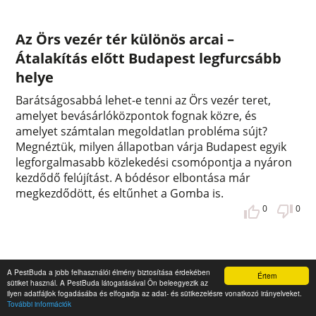
Az Örs vezér tér különös arcai –
Átalakítás előtt Budapest legfurcsább
helye
Barátságosabbá lehet-e tenni az Örs vezér teret,
amelyet bevásárlóközpontok fognak közre, és
amelyet számtalan megoldatlan probléma sújt?
Megnéztük, milyen állapotban várja Budapest egyik
legforgalmasabb közlekedési csomópontja a nyáron
kezdődő felújítást. A bódésor elbontása már
megkezdődött, és eltűnhet a Gomba is.
0
0
A PestBuda a jobb felhasználói élmény biztosítása érdekében
Értem
sütiket használ. A PestBuda látogatásával Ön beleegyezik az
ilyen adatfájlok fogadásába és elfogadja az adat- és sütikezelésre vonatkozó irányelveket.
További információk