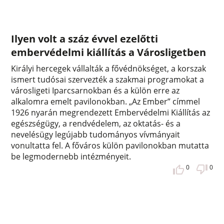
Ilyen volt a száz évvel ezelőtti
embervédelmi kiállítás a Városligetben
Királyi hercegek vállalták a fővédnökséget, a korszak
ismert tudósai szervezték a szakmai programokat a
városligeti Iparcsarnokban és a külön erre az
alkalomra emelt pavilonokban. „Az Ember” címmel
1926 nyarán megrendezett Embervédelmi Kiállítás az
egészségügy, a rendvédelem, az oktatás- és a
nevelésügy legújabb tudományos vívmányait
vonultatta fel. A főváros külön pavilonokban mutatta
be legmodernebb intézményeit.
0
0