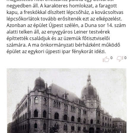
negyedben áll. A karakteres homlokzat, a faragott
kapu, a freskókkal díszített lépcsőház, a kovácsoltvas
lépcsőkorlátok tovább erősítenék ezt az elképzelést.
Azonban az épület Újpest szélén, a Duna sor 14. szám
alatti telken áll, az enyvgyáros Leiner testvérek
építtették családjuk és az üzemük főtisztviselői
számára. A ma önkormányzati bérházként működő
épület az egykori újpesti ipar fénykorát idézi.
0
0