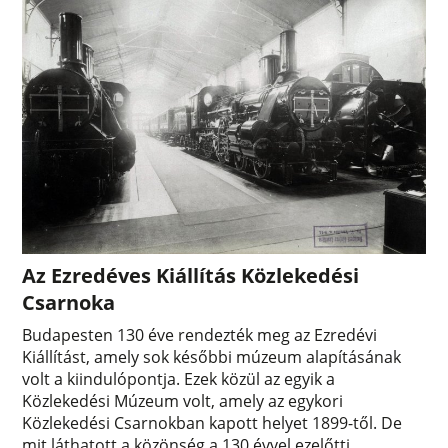
Az Ezredéves Kiállítás Közlekedési
Csarnoka
Budapesten 130 éve rendezték meg az Ezredévi
Kiállítást, amely sok későbbi múzeum alapításának
volt a kiindulópontja. Ezek közül az egyik a
Közlekedési Múzeum volt, amely az egykori
Közlekedési Csarnokban kapott helyet 1899-től. De
mit láthatott a közönség a 130 évvel ezelőtti