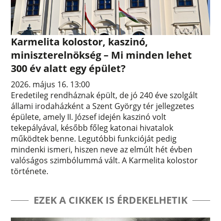
Karmelita kolostor, kaszinó,
miniszterelnökség – Mi minden lehet
300 év alatt egy épület?
2026. május 16. 13:00
Eredetileg rendháznak épült, de jó 240 éve szolgált
állami irodaházként a Szent György tér jellegzetes
épülete, amely II. József idején kaszinó volt
tekepályával, később főleg katonai hivatalok
működtek benne. Legutóbbi funkcióját pedig
mindenki ismeri, hiszen neve az elmúlt hét évben
valóságos szimbólummá vált. A Karmelita kolostor
története.
EZEK A CIKKEK IS ÉRDEKELHETIK