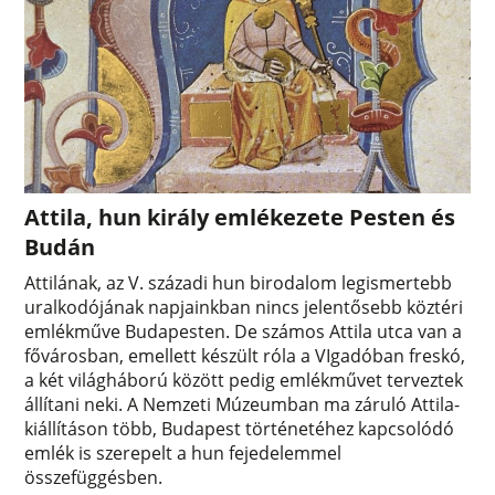
Attila, hun király emlékezete Pesten és
Budán
Attilának, az V. századi hun birodalom legismertebb
uralkodójának napjainkban nincs jelentősebb köztéri
emlékműve Budapesten. De számos Attila utca van a
fővárosban, emellett készült róla a VIgadóban freskó,
a két világháború között pedig emlékművet terveztek
állítani neki. A Nemzeti Múzeumban ma záruló Attila-
kiállításon több, Budapest történetéhez kapcsolódó
emlék is szerepelt a hun fejedelemmel
összefüggésben.