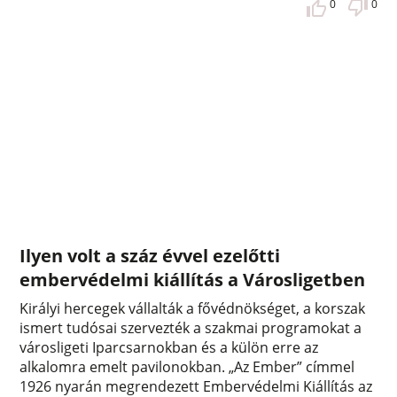
0
0
Ilyen volt a száz évvel ezelőtti
embervédelmi kiállítás a Városligetben
Királyi hercegek vállalták a fővédnökséget, a korszak
ismert tudósai szervezték a szakmai programokat a
városligeti Iparcsarnokban és a külön erre az
alkalomra emelt pavilonokban. „Az Ember” címmel
1926 nyarán megrendezett Embervédelmi Kiállítás az