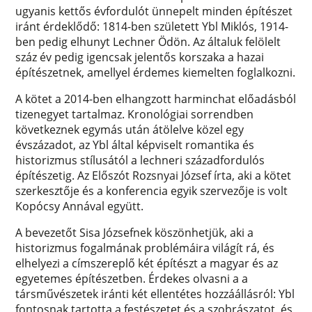
ugyanis kettős évfordulót ünnepelt minden építészet
iránt érdeklődő: 1814-ben született Ybl Miklós, 1914-
ben pedig elhunyt Lechner Ödön. Az általuk felölelt
száz év pedig igencsak jelentős korszaka a hazai
építészetnek, amellyel érdemes kiemelten foglalkozni.
A kötet a 2014-ben elhangzott harminchat előadásból
tizenegyet tartalmaz. Kronológiai sorrendben
következnek egymás után átölelve közel egy
évszázadot, az Ybl által képviselt romantika és
historizmus stílusától a lechneri századfordulós
építészetig. Az Előszót Rozsnyai József írta, aki a kötet
szerkesztője és a konferencia egyik szervezője is volt
Kopócsy Annával együtt.
A bevezetőt Sisa Józsefnek köszönhetjük, aki a
historizmus fogalmának problémáira világít rá, és
elhelyezi a címszereplő két építészt a magyar és az
egyetemes építészetben. Érdekes olvasni a a
társművészetek iránti két ellentétes hozzáállásról: Ybl
fontosnak tartotta a festészetet és a szobrászatot, és