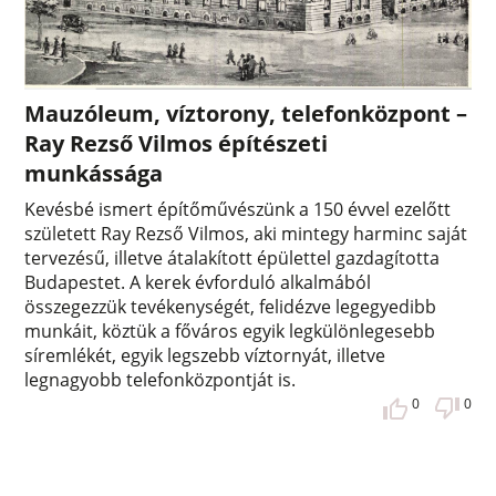
Mauzóleum, víztorony, telefonközpont –
Ray Rezső Vilmos építészeti
munkássága
Kevésbé ismert építőművészünk a 150 évvel ezelőtt
született Ray Rezső Vilmos, aki mintegy harminc saját
tervezésű, illetve átalakított épülettel gazdagította
Budapestet. A kerek évforduló alkalmából
összegezzük tevékenységét, felidézve legegyedibb
munkáit, köztük a főváros egyik legkülönlegesebb
síremlékét, egyik legszebb víztornyát, illetve
legnagyobb telefonközpontját is.
0
0