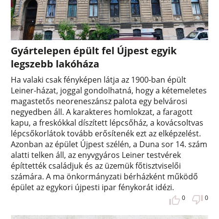
Gyártelepen épült fel Újpest egyik
legszebb lakóháza
Ha valaki csak fényképen látja az 1900-ban épült
Leiner-házat, joggal gondolhatná, hogy a kétemeletes
magastetős neoreneszánsz palota egy belvárosi
negyedben áll. A karakteres homlokzat, a faragott
kapu, a freskókkal díszített lépcsőház, a kovácsoltvas
lépcsőkorlátok tovább erősítenék ezt az elképzelést.
Azonban az épület Újpest szélén, a Duna sor 14. szám
alatti telken áll, az enyvgyáros Leiner testvérek
építtették családjuk és az üzemük főtisztviselői
számára. A ma önkormányzati bérházként működő
épület az egykori újpesti ipar fénykorát idézi.
0
0