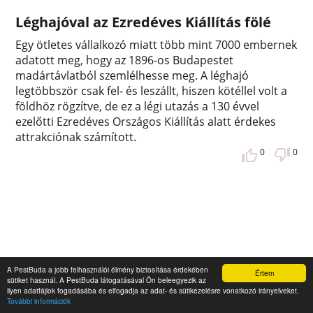
Léghajóval az Ezredéves Kiállítás fölé
Egy ötletes vállalkozó miatt több mint 7000 embernek
adatott meg, hogy az 1896-os Budapestet
madártávlatból szemlélhesse meg. A léghajó
legtöbbször csak fel- és leszállt, hiszen kötéllel volt a
földhöz rögzítve, de ez a légi utazás a 130 évvel
ezelőtti Ezredéves Országos Kiállítás alatt érdekes
attrakciónak számított.
0
0
A PestBuda a jobb felhasználói élmény biztosítása érdekében
Értem
sütiket használ. A PestBuda látogatásával Ön beleegyezik az
ilyen adatfájlok fogadásába és elfogadja az adat- és sütikezelésre vonatkozó irányelveket.
További információk