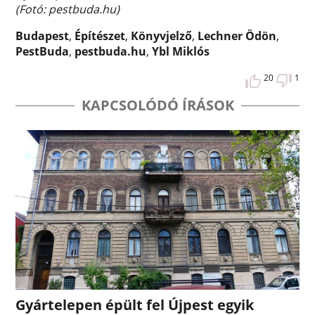
(Fotó: pestbuda.hu)
Budapest
,
Építészet
,
Könyvjelző
,
Lechner Ödön
,
PestBuda
,
pestbuda.hu
,
Ybl Miklós
20
1
KAPCSOLÓDÓ ÍRÁSOK
Gyártelepen épült fel Újpest egyik