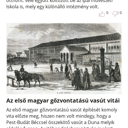
otthont: vele együtt költözött be az Iparművészeti
Iskola is, mely egy különálló intézmény volt.
0
0
Az első magyar gőzvontatású vasút vitái
Az első magyar gőzvontatású vasút építését komoly
vita előzte meg, hiszen nem volt mindegy, hogy a
Pest-Budát Béccsel összekötő vasút a Duna melyik