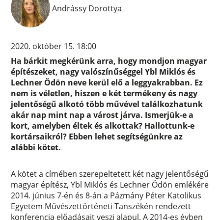
Andrássy Dorottya
2020. október 15. 18:00
Ha bárkit megkérünk arra, hogy mondjon magyar
építészeket, nagy valószínűséggel Ybl Miklós és
Lechner Ödön neve kerül elő a leggyakrabban. Ez
nem is véletlen, hiszen e két termékeny és nagy
jelentőségű alkotó több művével találkozhatunk
akár nap mint nap a várost járva. Ismerjük-e a
kort, amelyben éltek és alkottak? Hallottunk-e
kortársaikról? Ebben lehet segítségünkre az
alábbi kötet.
A kötet a címében szerepeltetett két nagy jelentőségű
magyar építész, Ybl Miklós és Lechner Ödön emlékére
2014. június 7-én és 8-án a Pázmány Péter Katolikus
Egyetem Művészettörténeti Tanszékén rendezett
konferencia előadásait veszi alapul. A 2014-es évben