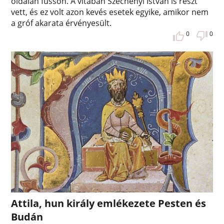
oldalán fusson. A vitában Széchenyi István is részt
vett, és ez volt azon kevés esetek egyike, amikor nem
a gróf akarata érvényesült.
0
0
Attila, hun király emlékezete Pesten és
Budán