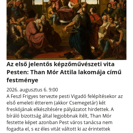
Az első jelentős képzőművészeti vita
Pesten: Than Mór Attila lakomája című
festménye
2026. augusztus 6. 9:00
A Feszl Frigyes tervezte pesti Vigadó felépítésekor az
első emeleti étterem (akkor Csemegetár) két
freskójának elkészítésére pályázatot hirdettek. A
bíráló bizottság által legjobbnak ítélt, Than Mór
festette képet azonban Pest város tanácsa nem
fogadta el, s ez éles vitát váltott ki az érintettek