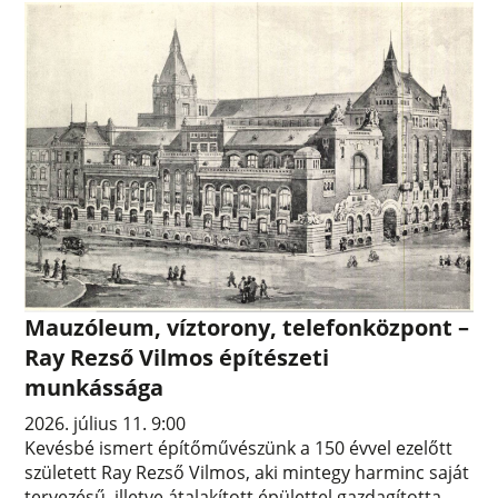
Mauzóleum, víztorony, telefonközpont –
Ray Rezső Vilmos építészeti
munkássága
2026. július 11. 9:00
Kevésbé ismert építőművészünk a 150 évvel ezelőtt
született Ray Rezső Vilmos, aki mintegy harminc saját
tervezésű, illetve átalakított épülettel gazdagította