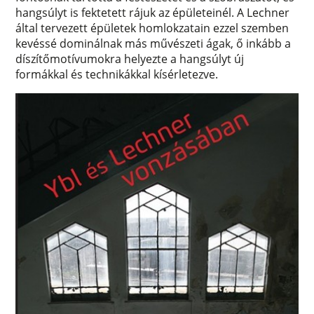
hangsúlyt is fektetett rájuk az épületeinél. A Lechner
által tervezett épületek homlokzatain ezzel szemben
kevéssé dominálnak más művészeti ágak, ő inkább a
díszítőmotívumokra helyezte a hangsúlyt új
formákkal és technikákkal kísérletezve.