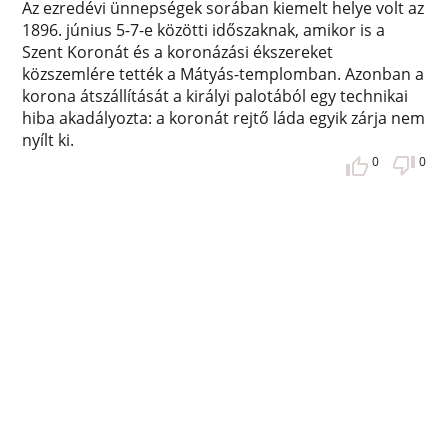
Az ezredévi ünnepségek sorában kiemelt helye volt az
1896. június 5-7-e közötti időszaknak, amikor is a
Szent Koronát és a koronázási ékszereket
közszemlére tették a Mátyás-templomban. Azonban a
korona átszállítását a királyi palotából egy technikai
hiba akadályozta: a koronát rejtő láda egyik zárja nem
nyílt ki.
0
0