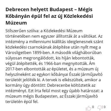
Debrecen helyett Budapest – Mégis
Kőbányán épül fel az új Közlekedési
Múzeum
Stílszerűen szólva: a Közlekedési Múzeum
történetében nem egyszer állították át a váltókat. Az
intézmény a millenniumi kiállítás ideiglenesnek szánt
közlekedési csarnokának átépítése után nyílt meg a
Városligetben 1899-ben. A második világháborúban
súlyosan megrongálódott, kis híján lebontották,
végül átépítették, és 1966-ban megnyitották. Ám
2017-ben elbontották az épületet, és a múzeum új
helyszíneként az egykori kőbányai Északi Járműjavító
területét jelölték ki. A tervek is elkészültek, amikor a
kormány úgy döntött: Debrecenbe költöztetik az
intézményt. Ezt írta felül most egy újabb határozat: a
múzeum mégis Budapesten, az Északi Járműjavító
területén épül fel.
0
0