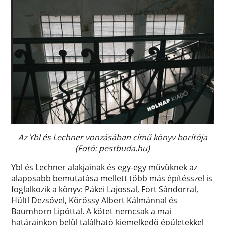
Az Ybl és Lechner vonzásában című könyv borítója
(Fotó: pestbuda.hu)
Ybl és Lechner alakjainak és egy-egy művüknek az
alaposabb bemutatása mellett több más építésszel is
foglalkozik a könyv: Pákei Lajossal, Fort Sándorral,
Hültl Dezsővel, Kőrössy Albert Kálmánnal és
Baumhorn Lipóttal. A kötet nemcsak a mai
határainkon belül található kiemelkedő épületekkel