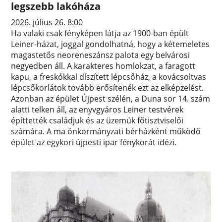
legszebb lakóháza
2026. július 26. 8:00
Ha valaki csak fényképen látja az 1900-ban épült
Leiner-házat, joggal gondolhatná, hogy a kétemeletes
magastetős neoreneszánsz palota egy belvárosi
negyedben áll. A karakteres homlokzat, a faragott
kapu, a freskókkal díszített lépcsőház, a kovácsoltvas
lépcsőkorlátok tovább erősítenék ezt az elképzelést.
Azonban az épület Újpest szélén, a Duna sor 14. szám
alatti telken áll, az enyvgyáros Leiner testvérek
építtették családjuk és az üzemük főtisztviselői
számára. A ma önkormányzati bérházként működő
épület az egykori újpesti ipar fénykorát idézi.