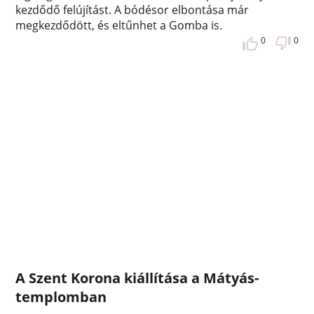
kezdődő felújítást. A bódésor elbontása már
megkezdődött, és eltűnhet a Gomba is.
0
0
A Szent Korona kiállítása a Mátyás-
templomban