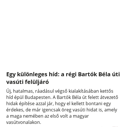
Egy különleges híd: a régi Bartók Béla úti
vasúti felüljáró
Új, hatalmas, ráadásul végső kialakításában kettős
híd épül Budapesten. A Bartók Béla út felett átvezető
hidak építése azzal jár, hogy el kellett bontani egy
érdekes, de már igencsak öreg vasúti hidat is, amely
a maga nemében az első volt a magyar
vasútvonalakon.