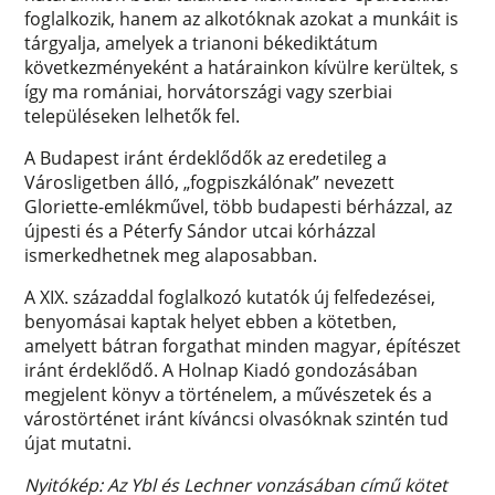
foglalkozik, hanem az alkotóknak azokat a munkáit is
tárgyalja, amelyek a trianoni békediktátum
következményeként a határainkon kívülre kerültek, s
így ma romániai, horvátországi vagy szerbiai
településeken lelhetők fel.
A Budapest iránt érdeklődők az eredetileg a
Városligetben álló, „fogpiszkálónak” nevezett
Gloriette-emlékművel, több budapesti bérházzal, az
újpesti és a Péterfy Sándor utcai kórházzal
ismerkedhetnek meg alaposabban.
A XIX. századdal foglalkozó kutatók új felfedezései,
benyomásai kaptak helyet ebben a kötetben,
amelyett bátran forgathat minden magyar, építészet
iránt érdeklődő. A Holnap Kiadó gondozásában
megjelent könyv a történelem, a művészetek és a
várostörténet iránt kíváncsi olvasóknak szintén tud
újat mutatni.
Nyitókép: Az Ybl és Lechner vonzásában című kötet