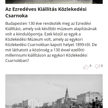
Az Ezredéves Kiállítás Közlekedési
Csarnoka
Budapesten 130 éve rendezték meg az Ezredévi
Kiállítást, amely sok későbbi múzeum alapításának
volt a kiindulópontja. Ezek közül az egyik a
Közlekedési Múzeum volt, amely az egykori
Közlekedési Csarnokban kapott helyet 1899-től. De
mit láthatott a közönség a 130 évvel ezelőtti
millenniumi kiállításon az egykori Közlekedési
Csarnokban?
0
0