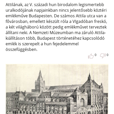
Attilának, az V. századi hun birodalom legismertebb
uralkodójának napjainkban nincs jelentősebb köztéri
emlékműve Budapesten. De számos Attila utca van a
fővárosban, emellett készült róla a VIgadóban freskó,
a két világháború között pedig emlékművet terveztek
állítani neki. A Nemzeti Múzeumban ma záruló Attila-
kiállításon több, Budapest történetéhez kapcsolódó
emlék is szerepelt a hun fejedelemmel
összefüggésben.
0
0