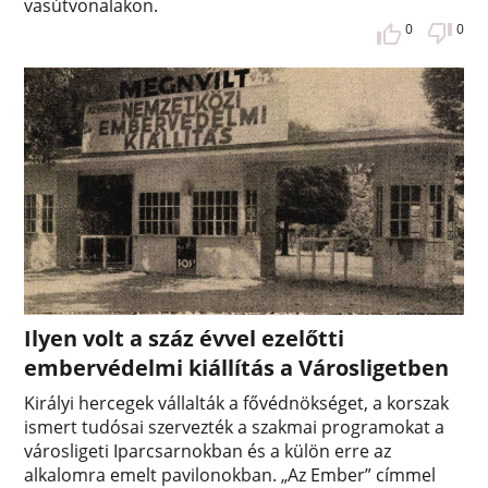
vasútvonalakon.
0
0
Ilyen volt a száz évvel ezelőtti
embervédelmi kiállítás a Városligetben
Királyi hercegek vállalták a fővédnökséget, a korszak
ismert tudósai szervezték a szakmai programokat a
városligeti Iparcsarnokban és a külön erre az
alkalomra emelt pavilonokban. „Az Ember” címmel