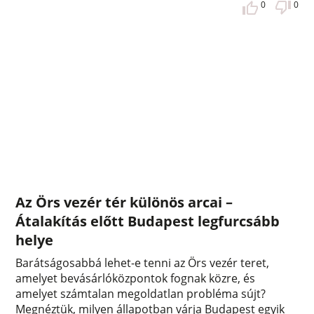
0
0
Az Örs vezér tér különös arcai –
Átalakítás előtt Budapest legfurcsább
helye
Barátságosabbá lehet-e tenni az Örs vezér teret,
amelyet bevásárlóközpontok fognak közre, és
amelyet számtalan megoldatlan probléma sújt?
Megnéztük, milyen állapotban várja Budapest egyik