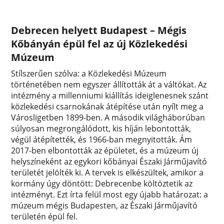
Debrecen helyett Budapest – Mégis
Kőbányán épül fel az új Közlekedési
Múzeum
Stílszerűen szólva: a Közlekedési Múzeum
történetében nem egyszer állították át a váltókat. Az
intézmény a millenniumi kiállítás ideiglenesnek szánt
közlekedési csarnokának átépítése után nyílt meg a
Városligetben 1899-ben. A második világháborúban
súlyosan megrongálódott, kis híján lebontották,
végül átépítették, és 1966-ban megnyitották. Ám
2017-ben elbontották az épületet, és a múzeum új
helyszíneként az egykori kőbányai Északi Járműjavító
területét jelölték ki. A tervek is elkészültek, amikor a
kormány úgy döntött: Debrecenbe költöztetik az
intézményt. Ezt írta felül most egy újabb határozat: a
múzeum mégis Budapesten, az Északi Járműjavító
területén épül fel.