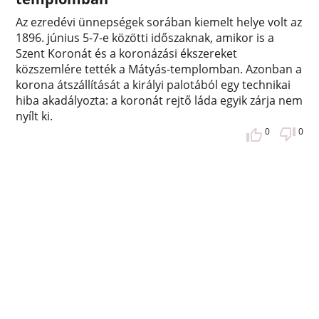
Az ezredévi ünnepségek sorában kiemelt helye volt az
1896. június 5-7-e közötti időszaknak, amikor is a
Szent Koronát és a koronázási ékszereket
közszemlére tették a Mátyás-templomban. Azonban a
korona átszállítását a királyi palotából egy technikai
hiba akadályozta: a koronát rejtő láda egyik zárja nem
nyílt ki.
0
0