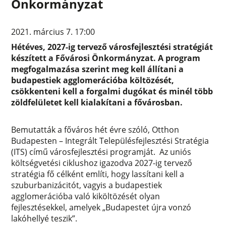
Önkormányzat
2021. március 7. 17:00
Hétéves, 2027-ig tervező városfejlesztési stratégiát
készített a Fővárosi Önkormányzat. A program
megfogalmazása szerint meg kell állítani a
budapestiek agglomerációba költözését,
csökkenteni kell a forgalmi dugókat és minél több
zöldfelületet kell kialakítani a fővárosban.
Bemutatták a főváros hét évre szóló, Otthon
Budapesten – Integrált Településfejlesztési Stratégia
(ITS) című városfejlesztési programját. Az uniós
költségvetési ciklushoz igazodva 2027-ig tervező
stratégia fő célként említi, hogy lassítani kell a
szuburbanizácitót, vagyis a budapestiek
agglomerációba való kiköltözését olyan
fejlesztésekkel, amelyek „Budapestet újra vonzó
lakóhellyé teszik”.