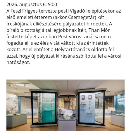
2026. augusztus 6. 9:00
A Feszl Frigyes tervezte pesti Vigadó felépítésekor az
első emeleti étterem (akkor Csemegetár) két
freskójának elkészítésére pályázatot hirdettek. A
bíráló bizottság által legjobbnak ítélt, Than Mór
festette képet azonban Pest város tanácsa nem
fogadta el, s ez éles vitát váltott ki az érintettek
között. Az ellentétet a Helytartótanács oldotta fel
azzal, hogy új pályázat kiírására szólította fel a városi
hatóságot.