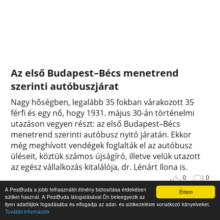
Az első Budapest–Bécs menetrend
szerinti autóbuszjárat
Nagy hőségben, legalább 35 fokban várakozott 35
férfi és egy nő, hogy 1931. május 30-án történelmi
utazáson vegyen részt: az első Budapest–Bécs
menetrend szerinti autóbusz nyitó járatán. Ekkor
még meghívott vendégek foglalták el az autóbusz
üléseit, köztük számos újságíró, illetve velük utazott
az egész vállalkozás kitalálója, dr. Lénárt Ilona is.
0
0
A PestBuda a jobb felhasználói élmény biztosítása érdekében
Értem
sütiket használ. A PestBuda látogatásával Ön beleegyezik az
ilyen adatfájlok fogadásába és elfogadja az adat- és sütikezelésre vonatkozó irányelveket.
További információk