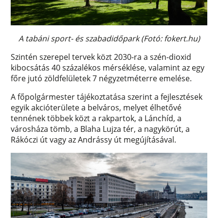
A tabáni sport- és szabadidőpark (Fotó: fokert.hu)
Szintén szerepel tervek közt 2030-ra a szén-dioxid
kibocsátás 40 százalékos mérséklése, valamint az egy
főre jutó zöldfelületek 7 négyzetméterre emelése.
A főpolgármester tájékoztatása szerint a fejlesztések
egyik akcióterülete a belváros, melyet élhetővé
tennének többek közt a rakpartok, a Lánchíd, a
városháza tömb, a Blaha Lujza tér, a nagykörút, a
Rákóczi út vagy az Andrássy út megújításával.