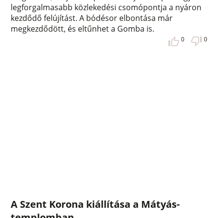
legforgalmasabb közlekedési csomópontja a nyáron
kezdődő felújítást. A bódésor elbontása már
megkezdődött, és eltűnhet a Gomba is.
0
0
A Szent Korona kiállítása a Mátyás-
templomban