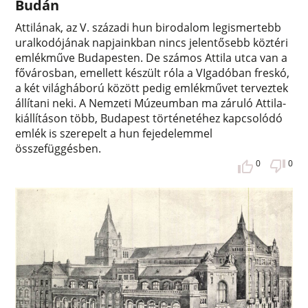
Budán
Attilának, az V. századi hun birodalom legismertebb
uralkodójának napjainkban nincs jelentősebb köztéri
emlékműve Budapesten. De számos Attila utca van a
fővárosban, emellett készült róla a VIgadóban freskó,
a két világháború között pedig emlékművet terveztek
állítani neki. A Nemzeti Múzeumban ma záruló Attila-
kiállításon több, Budapest történetéhez kapcsolódó
emlék is szerepelt a hun fejedelemmel
összefüggésben.
0
0