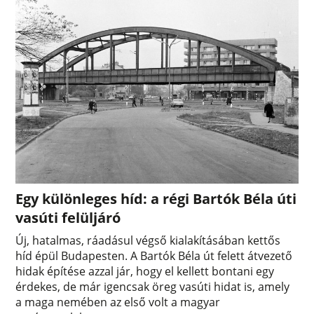
Egy különleges híd: a régi Bartók Béla úti
vasúti felüljáró
Új, hatalmas, ráadásul végső kialakításában kettős
híd épül Budapesten. A Bartók Béla út felett átvezető
hidak építése azzal jár, hogy el kellett bontani egy
érdekes, de már igencsak öreg vasúti hidat is, amely
a maga nemében az első volt a magyar