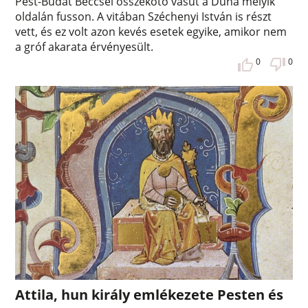
Pest-Budát Béccsel összekötő vasút a Duna melyik
oldalán fusson. A vitában Széchenyi István is részt
vett, és ez volt azon kevés esetek egyike, amikor nem
a gróf akarata érvényesült.
0
0
Attila, hun király emlékezete Pesten és