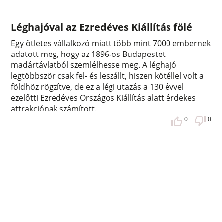
Léghajóval az Ezredéves Kiállítás fölé
Egy ötletes vállalkozó miatt több mint 7000 embernek
adatott meg, hogy az 1896-os Budapestet
madártávlatból szemlélhesse meg. A léghajó
legtöbbször csak fel- és leszállt, hiszen kötéllel volt a
földhöz rögzítve, de ez a légi utazás a 130 évvel
ezelőtti Ezredéves Országos Kiállítás alatt érdekes
attrakciónak számított.
0
0