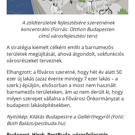
A zöldterületek fejlesztésére szeretnének
koncentrálni
(Forrás: Otthon Budapesten
című városfejlesztési terv)
A stratégia kiemelt célként említi a barnamezős
területek megújítását, ahová átgondolt, sokfunkciós
városrészeket terveznek.
Elhangzott: a főváros szeretné, hogy hét év alatt 50
ezer új lakás (azaz évente mintegy 7 ezer lakás – a
szerk.) épüljön, elsősorban a most nem használt
barnamezős területeken, ám az nem derült ki, hogy
milyen szerepet vállalna a Fővárosi Önkormányzat a
budapesti lakásépítésekben.
Nyitókép: Kilátás Budapestre a Gellérthegyről (Fotó:
Both Balázs/pestbuda.hu)
Budapest
,
Hírek
,
PestBuda
,
városfejlesztés