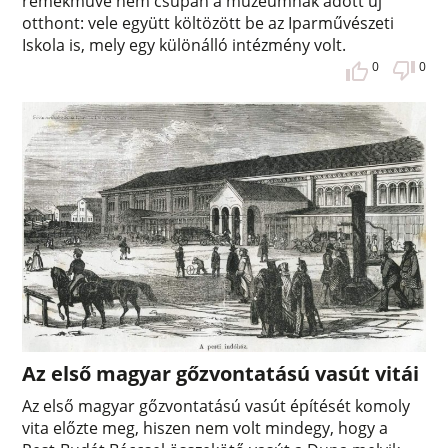
remekműve nem csupán a múzeumnak adott új
otthont: vele együtt költözött be az Iparművészeti
Iskola is, mely egy különálló intézmény volt.
0
0
Az első magyar gőzvontatású vasút vitái
Az első magyar gőzvontatású vasút építését komoly
vita előzte meg, hiszen nem volt mindegy, hogy a