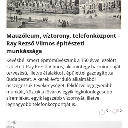
Mauzóleum, víztorony, telefonközpont –
Ray Rezső Vilmos építészeti
munkássága
Kevésbé ismert építőművészünk a 150 évvel ezelőtt
született Ray Rezső Vilmos, aki mintegy harminc saját
tervezésű, illetve átalakított épülettel gazdagította
Budapestet. A kerek évforduló alkalmából
összegezzük tevékenységét, felidézve legegyedibb
munkáit, köztük a főváros egyik legkülönlegesebb
síremlékét, egyik legszebb víztornyát, illetve
legnagyobb telefonközpontját is.
0
0