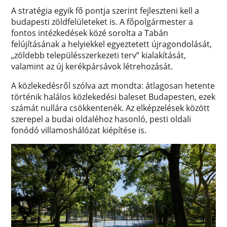
A stratégia egyik fő pontja szerint fejleszteni kell a
budapesti zöldfelületeket is. A főpolgármester a
fontos intézkedések közé sorolta a Tabán
felújításának a helyiekkel egyeztetett újragondolását,
„zöldebb településszerkezeti terv” kialakítását,
valamint az új kerékpársávok létrehozását.
A közlekedésről szólva azt mondta: átlagosan hetente
történik halálos közlekedési baleset Budapesten, ezek
számát nullára csökkentenék. Az elképzelések között
szerepel a budai oldaléhoz hasonló, pesti oldali
fonódó villamoshálózat kiépítése is.