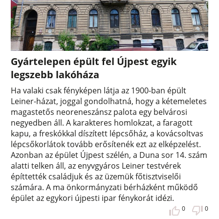
Gyártelepen épült fel Újpest egyik
legszebb lakóháza
Ha valaki csak fényképen látja az 1900-ban épült
Leiner-házat, joggal gondolhatná, hogy a kétemeletes
magastetős neoreneszánsz palota egy belvárosi
negyedben áll. A karakteres homlokzat, a faragott
kapu, a freskókkal díszített lépcsőház, a kovácsoltvas
lépcsőkorlátok tovább erősítenék ezt az elképzelést.
Azonban az épület Újpest szélén, a Duna sor 14. szám
alatti telken áll, az enyvgyáros Leiner testvérek
építtették családjuk és az üzemük főtisztviselői
számára. A ma önkormányzati bérházként működő
épület az egykori újpesti ipar fénykorát idézi.
0
0